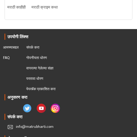
मराठी काहीही
मराठी क्राइम कथा
उपयोगी लिंक्स
आमच्याबद्दल
संपर्क करा
FAQ
गोपनीयता धोरण
वापरल्या गेलेल्या संज्ञा
परतावा धोरण 
पेपरबॅक प्रकाशित करा
अनुसरण करा
संपर्क करा
info@matrubharti.com