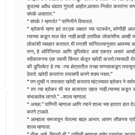
कुठल्या अवैध धंद्यात गुंतलो आहोत.आयात-निर्यात करतांना 
संपर्क असतात.”
“ संपर्क ? म्हणजे? ” पाणिनीने विचारलं.
“ ब्रोकर्स म्हणा हवं तर.एक लक्षात घ्या पटवर्धन, कोणीह
त्याच्या कडून माल घेत नाही.काही ठराविक लोकांशीच आम्ही व्
लोकांशी व्यवहार करतात. मी मगाशी सांगितल्यानुसार आमच्या कडे 
रत्न, हे ओरिजिनल आणि डुप्लिकेट असं एकत्र असतं आम्
स्वीकारुनच एक रकमी किंमत बोलून खरेदी करतो.त्यासाठी रोख
की डुप्लिकेट हे त्या -त्या क्षेत्रातील तज्ज्ञ माणसाकडून 
ठेवतो. खरेदी करतांना तपासणी करणे शक्य नसत.”
“ पण तुम्ही न तपासता खरेदी करताय म्हंटल्यावर ब्रोकर ने सर्
“ तर त्या ब्रोकर ची पत बाजारात रहात नाही.त्याच्या कडून क
संभाळावेच लागते.” –शाल्व म्हणाला.
“ अच्छा.” पाणिनी म्हणाला आणि त्याने शाल्व च्या हातात हात दे
करणे टाळले.
“ आम्हाला समजावून घेतल्या बद्दल आभार. आपण लौकरच प्रच
शाल्व म्हणाला.
“ ठीक आहे, निघतो मी ” पाणिनी म्हणाला बाहेर पडतांना काउंटर