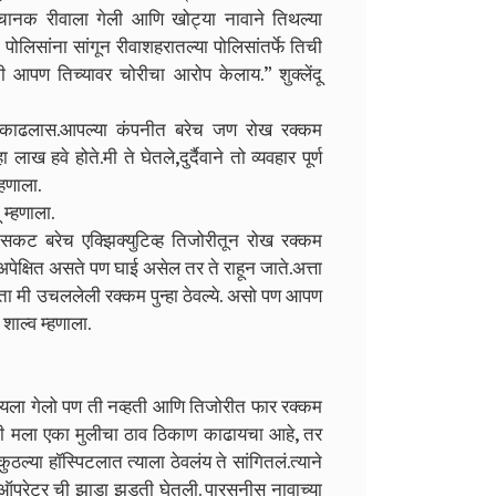
अचानक रीवाला गेली आणि खोट्या नावाने तिथल्या
पोलिसांना सांगून रीवाशहरातल्या पोलिसांतर्फे तिची
आपण तिच्यावर चोरीचा आरोप केलाय.” शुक्लेंदू
्ष काढलास.आपल्या कंपनीत बरेच जण रोख रक्कम
हवे होते.मी ते घेतले,दुर्दैवाने तो व्यवहार पूर्ण
्हणाला.
म्हणाला.
सकट बरेच एक्झिक्युटिव्ह तिजोरीतून रोख रक्कम
अपेक्षित असते पण घाई असेल तर ते राहून जाते.अत्ता
ता मी उचललेली रक्कम पुन्हा ठेवल्ये. असो पण आपण
शाल्व म्हणाला.
चारायला गेलो पण ती नव्हती आणि तिजोरीत फार रक्कम
 की मला एका मुलीचा ठाव ठिकाण काढायचा आहे, तर
ठल्या हॉस्पिटलात त्याला ठेवलंय ते सांगितलं.त्याने
ोन ऑपरेटर ची झाडा झडती घेतली. पारसनीस नावाच्या