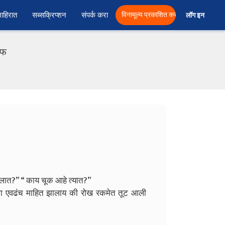
ाहिरात
सब्सक्रिप्शन
संपर्क करा
विनामूल्य प्रकाशित करा
लॉग इन  
एफ
 आलात?”
“ काय चूक आहे त्यात?”
्हाला एवढंच माहित झालाय की रोख रकमेत तूट आली