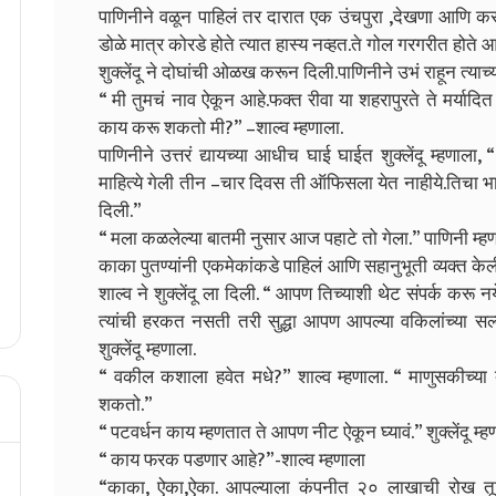
पाणिनीने वळून पाहिलं तर दारात एक उंचपुरा ,देखणा आणि करारी
डोळे मात्र कोरडे होते त्यात हास्य नव्हत.ते गोल गरगरीत होते
शुक्लेंदू ने दोघांची ओळख करून दिली.पाणिनीने उभं राहून त्याच्य
“ मी तुमचं नाव ऐकून आहे.फक्त रीवा या शहरापुरते ते मर्यादित न
काय करू शकतो मी?” –शाल्व म्हणाला.
पाणिनीने उत्तरं द्यायच्या आधीच घाई घाईत शुक्लेंदू म्हणाला, 
माहित्ये गेली तीन –चार दिवस ती ऑफिसला येत नाहीये.तिचा
दिली.”
“ मला कळलेल्या बातमी नुसार आज पहाटे तो गेला.” पाणिनी म्ह
काका पुतण्यांनी एकमेकांकडे पाहिलं आणि सहानुभूती व्यक्त के
शाल्व ने शुक्लेंदू ला दिली. “ आपण तिच्याशी थेट संपर्क करू
त्यांची हरकत नसती तरी सुद्धा आपण आपल्या वकिलांच्या सल्
शुक्लेंदू म्हणाला.
“ वकील कशाला हवेत मधे?” शाल्व म्हणाला. “ माणुसकीच्य
शकतो.”
“ पटवर्धन काय म्हणतात ते आपण नीट ऐकून घ्यावं.” शुक्लेंदू म्ह
“ काय फरक पडणार आहे?”-शाल्व म्हणाला
“काका, ऐका,ऐका. आपल्याला कंपनीत २० लाखाची रोख तू