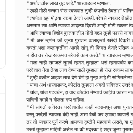
“ अर्थात.वीस लाख तूट आहे.” धारवाडकर म्हणाला.
“ एवढी मोठी रक्कम रोख स्वरूपात तुम्ही कंपनीत ठेवता?” पाणिन
“ त्यापेक्षा खूप मोठ्या रकमा ठेवतो आम्ही. बरेचसे व्यवहार रो
असतात त्या आणि त्याच्या आदल्या दिवशी आम्ही मोठी रक्कम ठे
“ आणि त्याच्या हिशोब पुस्तकातील नोंदी बद्दल तुम्ही फारसे ज
“ मी असं म्हणेन की जुन्या पुरातन कलाकृती खरेदी विक्री
करतो.अशा कलाकृतींना आम्ही सांगू ती किंमत देणारे रसिक 
नाहीत तर रोख रक्कमच बरेचसे काम करते.” धारवाडकर म्हणाल
“ मला नाही समजलं तुमचं म्हणण. तुम्हाला असं म्हणायचंय का की 
परदेशात नेता तेव्हा लाच देण्यासाठी तुम्हाला ही रोख रक्कम ला
“ तुम्ही वकील आहात.लाच देणे घेणे हा गुन्हा आहे.मी सांगितलेल्या
“ याचा अर्थ धारवाडकर, कोर्टात तुम्हाला अगदी सविस्तर उत्तरं द
“ थांबा, थांबा पटवर्धन, हा वाद कोर्टात नेण्याचं काहीच कारण नाह
पाणिनी काही न बोलता गप्प राहिला.
“ मी सांगतो सविस्तर. परदेशातील काही बंदरामधून अशा पुरातन
वस्तू परदेशी न्यायला बंदी नाही. अशा वेळी जर एखादा व्यापार
तर तो व्यवहार पूर्ण करणे आमच्या दृष्टीने महत्वाचे असते, या मूर
ठरतो.तुम्हाला माहिती असेल ना की मद्स्का हे शहर जुन्या पुरातन मू