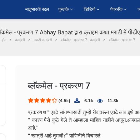
﻿मातृभारती बद्दल
पुस्तके 
व्हिडियो 
पेपरबॅक 
ज
्लॅकमेल - प्रकरण 7 Abhay Bapat द्वारा क्राइम कथा मराठी में पीडी
होम
कादंबरी
मराठी कादंबरी
ब्लॅकमेल - प्रकरण 7 - कादंबरी
ब्लॅकमेल - प्रकरण 7
ब्लॅकमेल - प्रकरण 7
(4.5k)
6.1k
11.3k
प्रकरण ७
“ एवढे सांगण्यासाठी तुम्ही रीवावरून एवढे लांब इथे
“ कारण पैसे कुठे गेले ते आम्हाला माहित नाहीये अजून.आम
आहे.”
“ खात्री आहे तुमची?” पाणिनीने विचारलं.