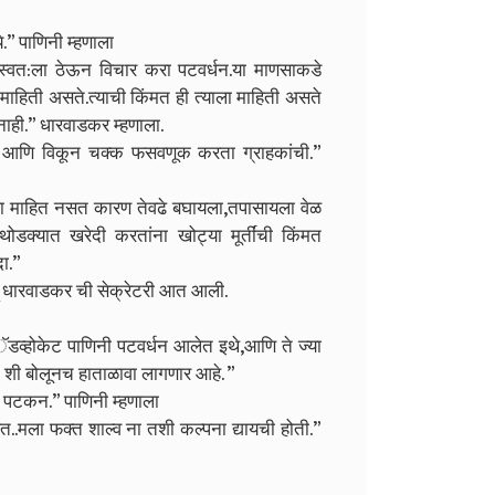
े.” पाणिनी म्हणाला
त स्वत:ला ठेऊन विचार करा पटवर्धन.या माणसाकडे
 माहिती असते.त्याची किंमत ही त्याला माहिती असते
नाही.” धारवाडकर म्हणाला.
करून आणि विकून चक्क फसवणूक करता ग्राहकांची.”
ला माहित नसत कारण तेवढे बघायला,तपासायला वेळ
थोडक्यात खरेदी करतांना खोट्या मूर्तींची किंमत
दा.”
ंदू धारवाडकर ची सेक्रेटरी आत आली.
 अॅडव्होकेट पाणिनी पटवर्धन आलेत इथे,आणि ते ज्या
 शी बोलूनच हाताळावा लागणार आहे. ”
या पटकन.” पाणिनी म्हणाला
..मला फक्त शाल्व ना तशी कल्पना द्यायची होती.”