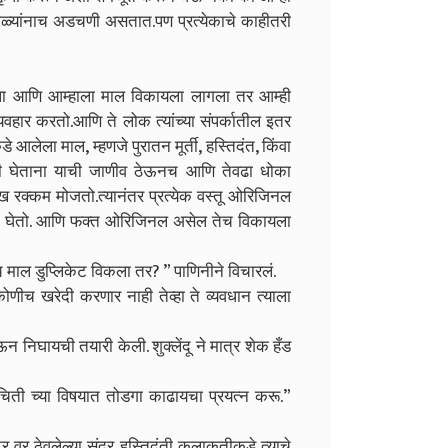
सगळ्यांनाच अडचणी असतात.पण प्रत्येकाचे काहीतरी
ी आला आणि आम्हाला माल विकायला लागला तर आम्ही
यवहार करतो.आणि ते लोक त्यांच्या संपर्कातील इतर
आलेला माल, म्हणजे पुरातन मूर्ती, हस्तिदंत, किंवा
ही घेताना याची जाणीव ठेऊनच आणि तेवढा धोका
 रक्कम मोजतो.त्यानंतर प्रत्येक वस्तू ओरिजिनल
तपासून घेतो. आणि फक्त ओरिजिनल असेल तेच विकायला
वच माल डुप्लिकेट विकला तर? ” पाणिनीने विचारलं.
ोणीच खरेदी करणार नाही तेव्हा ते व्यवधान त्याला
ऊन निघायची तयारी केली. शुक्लेंदू ने मात्र शेक हँड
िती च्या विषयात तोडगा काढायचा प्रयत्न करू.”
 वर ठेवलेल्या सुंदर हस्तिदंती कलाकृतीकडे त्याचे