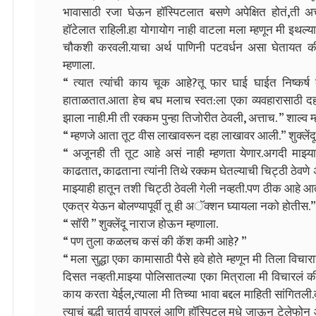
भावासाठी रजा घेऊन हॉस्पिटलात बसणे अपेक्षित होतं,ती 
हॉटेलात राहिली.हा योगायोग नाही वाटला मला म्हणून मी इथल्या 
चौकशी करवली.याचा अर्थ पाणिनी पटवर्धन असा घेतायत की 
म्हणाला.
“ त्यात त्यांची काय चूक आहे?तू फार घाई घाईत निष्कर
हाताळतात.आता हेच बघ मलाच स्वत:ला एका व्यवहारासाठी दहा लाख 
झाला नाही.मी ती रक्कम पुन्हा तिजोरीत ठेवली, अत्ताच. ” शाल्व म
“ म्हणजे आता तूट वीस लाखावरून दहा लाखावर आली.” शुक्लेंदू 
“ अजूनही ती तूट आहे असं नाही म्हणता येणार.अगदी माझ्या
काढतात, काढताना त्यांनी तिथे रक्कम घेतल्याची चिट्ठी ठेवणे 
माझ्याही हातून तशी चिट्ठी ठेवली गेली नव्हती.पण ठीक आहे आ
एकत्र येऊन बोलण्यापूर्वी तू ही अॅक्शन घ्यायला नको होतीस.” 
“ सॉरी ” शुक्लेंदू नाराज होऊन म्हणाला.
“ पण तुला कळलच कसं की कॅश कमी आहे? ”
“ मला सुद्धा एका कामासाठी पैसे हवे होते म्हणून मी तिला वि
दिसत नव्हती.माझ्या पोलिसातल्या एका मित्राला मी विचारलं
काय करता येईल,त्याला मी तिच्या भावा बद्दल माहिती सांगितली.कु
त्याचं बुद्धी चातुर्य वापरलं आणि हॉस्पिटल मधे जाऊन टेलेफ