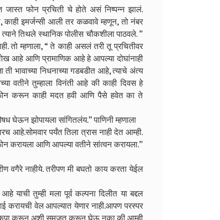
 जास्त फोन प्रचिती चे होते असं निष्पन्न झालं.
 काही इमर्जन्सी आली तर कळवावे म्हणून, तो नंबर
ून त्याने तिथले स्थानिक पोलीस चौकशीला पाठवले. ”
नाही. तो म्हणाला, “ ते काही असलं तरी तू प्रचितीवर
ोख आहे आणि प्रामाणिक आहे हे आपल्या दोघांनाही
ता ती भावाच्या निधनाच्या गडबडीत आहे, त्याचे अंत्य
्या वतीने तुम्हाला विनंती आहे की काही दिवस हे
ला फोन करून काही मदत हवी आणि पैसे हवेत का ते
ध घेऊन झोपायला सांगितलंय.” पाणिनी म्हणाला
 आहे.सोमवार पर्यंत तिला त्रास नाही देत आम्ही.
ला फोन करायला आणि आपल्या वतीने सांत्वन करायला.”
रीण वगैरे नाहीये. तरीपण मी बघतो काय करता येईल
हे याची तुम्ही मला पूर्व कल्पना दिलीत या बद्दल
ढाई करायची वेल आपल्यात येणार नाही.आपण परस्पर
एक, कृपा करून अशी समजूत करून घेऊ नका की आम्ही