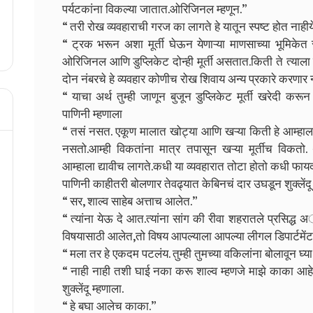
पर्यटकांना विकल्या जातात.ओरिजिनल म्हणून.”
“ तरी रोख व्यवहाराची गरज का लागते हे यातून स्पष्ट होत नाहीय
“ ट्रक भरून अशा मूर्ती घेऊन येणाऱ्या माणसाच्या भूमिके
ओरिजिनल आणि डुप्लिकेट दोन्ही मूर्ती असतात.किती ते त्याला
दोन नंबरचे हे व्यवहार कोणीच रोख शिवाय अन्य प्रकारे करणार 
“ याचा अर्थ तुम्ही जाणून बुजून डुप्लिकेट मूर्ती खरेदी 
पाणिनी म्हणाला
“ तसं नसत. एकूण मालात खोट्या आणि खऱ्या किती हे आम्हा
नसतो.आम्ही विकतांना मात्र तपासून खऱ्या मूर्तीच विकतो. 
आम्हाला द्यावीच लागते.कधी या व्यवहारात तोटा होतो कधी फाय
पाणिनी काहीतरी बोलणार तेवढ्यात केबिनचं दार उघडून शुक्ले
“ सर, शाल्व साहेब अत्ताच आलेत.”
“ त्यांना येऊ दे आत.त्यांना सांग की रीवा शहरातले प्रसिद्ध
विषयासाठी आलेत,तो विषय आपल्याला आपल्या लीगल डिपार्टमेंट
“ मला तर हे एकदम पटलंय. तुम्ही तुमच्या वकिलांना बोलावून घ्
“ नाही नाही तशी घाई नका करू शाल्व म्हणजे माझे काका आहेत
शुक्लेंदू म्हणाला.
“ हे बघा आलेच काका.”