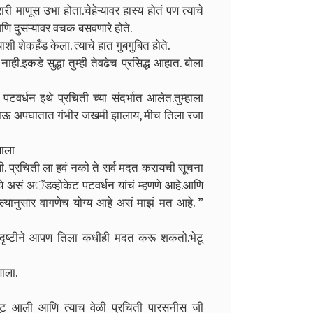
 माणूस उभा होता.चेहेऱ्यावर हास्य होतं पण त्याचे
 आणि दुसऱ्यावर वचक बसवणारे होते.
ाशी शेकहँड केला. त्याचे हात गुबगुबित होते.
ाही.इकडे सुद्धा तुम्ही तेवढेच प्रसिद्ध आहात. बोला
“ पटवर्धन इथे प्रचिती च्या संदर्भात आलेत.तुम्हाला
 भाऊ अपघातात गंभीर जखमी झालाय, मीच तिला रजा
णाला
ली. प्रचिती ला हवं नको ते सर्व मदत करायची सूचना
 नये असं अॅडव्होकेट पटवर्धन यांचं म्हणणे आहे.आणि
ल्यानुसार वागणेच योग्य आहे असं माझं मत आहे. ”
ा दृष्टीने आपण तिला कधीही मदत करू शकतो.भेटू
णाला.
ट आली आणि त्याच वेळी प्रचिती पारसनीस जी