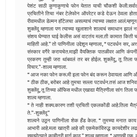
पेशंट साठी कुणाकुणाचे फोन येतात याची चौकशी केली.सर्वात
प्रचितीने तिचा नंबर टेलेफोन ऑपरेटर कडे देऊन ठेवला होता,
रीवामधील डेल्मन हॉटेलचा असल्याचं त्याच्या लक्षात आलं.म्हण
शुक्लेंदू म्हणाला पण त्याच्या खुलाशाने शाल्वचं समाधान झालं 
संशय घेण्यात घाई केलीस असं वाटतंय मला.ती कामात किती च
माहिती आहे.” तो पाणिनीला उद्देशून म्हणाला, “ पटवर्धन सर, अत्
संस्कार वगैरे करायचेत.माझी वैयक्तिक पातळीवर आणि कंपनीच
प्रकरण तुम्ही जरा थांबवलं तर बर होईल. शुक्लेंदू, तू ति
विचार.”-शाल्व म्हणाला.
“ आज नका फोन करू.मी इला फोन बंद करून ठेवायला आणि औष
“ ठीक ठीक, बरोबर आहे तुमचा सल्ला पटवर्धन.तसं आज शनिवारच
शुक्लेंदू, तू तिच्या ऑफिस मधील एखाद्या मैत्रिणीला सांग ति
शाल्व म्हणाला.
“ ते नाही शक्य.कारण तशी प्रचिती एकलकोंडी आहे.तिला मैत्
ते.”-शुक्लेंदू”
शाल्वने उठून पाणिनीला शेक हँड केला. “ तुमच्या मनात काय आ
आभारी आहे.मला खात्री आहे की एकमेकांविरुद्ध कायदेशीर ल
समझोत्याने काहीतरी मार्ग काढू.” शाल्व म्हणाला. “ आणखी 