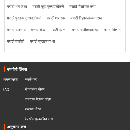
मराठी भय कथा
मराठी मूव्ही पुनरावलोकने
मराठी पौराणिक कथा
मराठी पुस्तक पुनरावलोकने
मराठी थरारक
मराठी विज्ञान-कल्पनारम्य
मराठी व्यवसाय
मराठी खेळ
मराठी प्राणी
मराठी ज्योतिषशास्त्र
मराठी विज्ञान
मराठी काहीही
मराठी क्राइम कथा
उपयोगी लिंक्स
आमच्याबद्दल
संपर्क करा
FAQ
गोपनीयता धोरण
वापरल्या गेलेल्या संज्ञा
परतावा धोरण 
पेपरबॅक प्रकाशित करा
अनुसरण करा