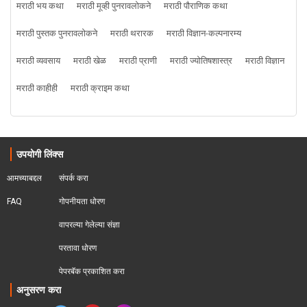
मराठी भय कथा
मराठी मूव्ही पुनरावलोकने
मराठी पौराणिक कथा
मराठी पुस्तक पुनरावलोकने
मराठी थरारक
मराठी विज्ञान-कल्पनारम्य
मराठी व्यवसाय
मराठी खेळ
मराठी प्राणी
मराठी ज्योतिषशास्त्र
मराठी विज्ञान
मराठी काहीही
मराठी क्राइम कथा
उपयोगी लिंक्स
आमच्याबद्दल
संपर्क करा
FAQ
गोपनीयता धोरण
वापरल्या गेलेल्या संज्ञा
परतावा धोरण 
पेपरबॅक प्रकाशित करा
अनुसरण करा