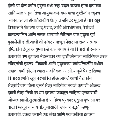
होती. या दोन वर्षांत मृदुला मध्ये खूप बदल घडला होता.कृपाच्या
सानिध्यात राहून तिचा आयुष्याकडे बघण्याचा दृष्टीकोन खूपच
व्यापक झाला होता.वैद्यकीय क्षेत्रात डाॅक्टर मृदुला हे नाव खूप
विश्वासाने घेतल्या जाई. पेशंट, त्यांचे औषधोपचार, पेशंटचं
काऊन्सलिंग आणि सतत असणारे सेमिनार यात मृदुला पूर्ण
बुडालेली होती.आधी ती डाॅक्टर म्हणून पेशंटला सकारात्मक
दृष्टिकोन ठेवून आयुष्याकडे कसं बघायचं या विचारांची रुजवण
करायची पण कृपाला भेटल्यावर त्या दृष्टीकोनाला साहित्यिक तरल
संवेदनांची झालर मिळाली आणि मृदुलाच्या काॅऊन्सिलींग मधील
रूक्षता कमी होऊन त्यात भावनिकता आली. यामुळे पेशंट तिच्या
विचारसरणीने खूप प्रभावित होऊ लागले.आधी वैद्यकीय
क्षेत्राशिवाय तिला दुसरं क्षेत्र माहितीच नव्हतं. कृपाशी ओळख
झाली तेव्हा तिची प्रथम इतक्या जवळून साहित्य प्रकारांची
ओळख झाली.सुरवातीला हे साहित्य प्रकार मृदुला कृपाला बरं
वाटावं म्हणून वाचायची. कृपासाठी उपचार पद्धती म्हणून
करायची. एकदा कृपाने एक लेख आणि एक कविता इतक्या