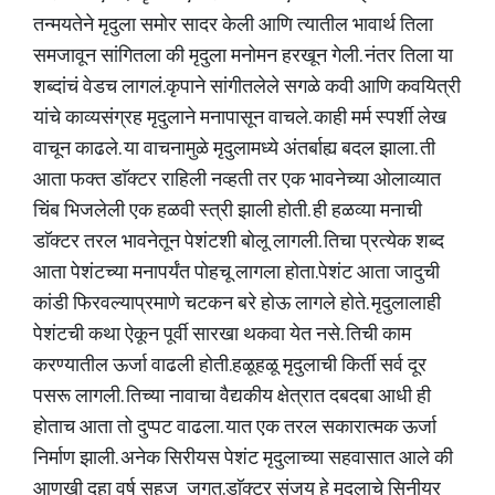
तन्मयतेने मृदुला समोर सादर केली आणि त्यातील भावार्थ तिला
समजावून सांगितला की मृदुला मनोमन हरखून गेली. नंतर तिला या
शब्दांचं वेडच लागलं.कृपाने सांगीतलेले सगळे कवी आणि कवयित्री
यांचे काव्यसंग्रह मृदुलाने मनापासून वाचले. काही मर्म स्पर्शी लेख
वाचून काढले. या वाचनामुळे मृदुलामध्ये अंतर्बाह्य बदल झाला. ती
आता फक्त डाॅक्टर राहिली नव्हती तर एक भावनेच्या ओलाव्यात
चिंब भिजलेली एक हळवी स्त्री झाली होती. ही हळव्या मनाची
डाॅक्टर तरल भावनेतून पेशंटशी बोलू लागली. तिचा प्रत्येक शब्द
आता पेशंटच्या मनापर्यंत पोहचू लागला होता.पेशंट आता जादुची
कांडी फिरवल्याप्रमाणे चटकन बरे होऊ लागले होते. मृदुलालाही
पेशंटची कथा ऐकून पूर्वी सारखा थकवा येत नसे. तिची काम
करण्यातील ऊर्जा वाढली होती.हळूहळू मृदुलाची किर्ती सर्व दूर
पसरू लागली. तिच्या नावाचा वैद्यकीय क्षेत्रात दबदबा आधी ही
होताच आता तो दुप्पट वाढला. यात एक तरल सकारात्मक ऊर्जा
निर्माण झाली. अनेक सिरीयस पेशंट मृदुलाच्या सहवासात आले की
आणखी दहा वर्ष सहज जगत.डाॅक्टर संजय हे मृदुलाचे सिनीयर