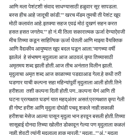
आणि मला पेशंटशी संवाद साधण्यासाठी हळुवार सूर सापडला.
बस्स हीच आहे जादूची कांडी."" खरच मॅडम तुमची ती पेशंट खूप
मोठी कलावंत आहे. इतक्या सहज एवढं मोठं दुखणं सहन करत
हसत हसत जगतेय."" हो नं. मी तिला सकारात्मक ऊर्जा देण्याऐवजी
मीच तिच्या कडून साहित्यिक ऊर्जा घेतली आणि माझ्या वैयक्तिक
आणि वैद्यकीय आयुष्यात खूप बदल घडून आला."मागच्या वर्षी
झालेलं हे संभाषण मृदुलाला आज आठवलं. कृपा तिच्यासाठी
अमृतमय शब्द झाली होती. आज तीच अनंतात विलीन झाली.
मृदुलाचा अमृत शब्द आज काळाच्या पडद्याआड गेला.हे कधी तरी
घडणार याची कल्पना सहा महिन्यांपूर्वी मृदुलाला आली होती. तिने
हरीशला तशी कल्पना दिली होती. पण…कल्पना येणं आणि ती
घटना प्रत्यक्षात घडणं यात महद्अंतर असतं.प्रत्यक्षात कृपा गेली
ही गोष्ट हरीश आणि मृदुला दोघंही पचवू शकले नाही.सकाळी
हरीशचा मेसेज आल्या पासून मृदुला भान हरवून बसली होती. तिच्या
सासूबाई दोनदा तिच्या खोलीत डोकावून गेल्या पण मृदुलाला कळलं
नाही. शेवटी त्यांनी मृदुलाला हाक मारली," मृदुला…""अं.." मृदुला