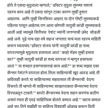
होते. ते एकदा मृदुलाला म्हणाले," डाॅक्टर मृदुला तुमच्या यशाचं
रहस्य काय आहे ते एकदा सांगून टाका. कारण तुम्ही हुशार
आहातच. आणि तुम्ही सिनसियर आहात. या दोन गोष्टी तुमच्याकडे
पहिल्या पासून आहेतच. पण आता कोणती जादुची कांडी तुमच्याकडे
आली आहे ज्यामुळे सिरीयस पेशंट ज्यांनी जगण्याची उमेद सोडली
आहे असे पुढे पाच दहा वर्ष सहज जगतात. याचं मला रहस्य माहिती
करून घ्यायचंय."डाॅक्टर संजय यांनी जादूची कांडी हा शब्द
वापरल्यामुळे मृदुलाला हसायला आलं." काहो मॅडम तुम्ही हसता
का?"" तुम्ही जादुची कांडी हा शब्द वापरला नं म्हणून हसायला
आलं."" या शब्दात हसण्यासारखं काय आहे?"" हा शब्द माझ्या एका
कॅंन्सर पेशंटने वापरला होता. तिला साहित्याची खूप आवड आहे. ती
कविताही करते. या साहित्याच्या सहवासात ती कॅंन्सरची वेदना
विसरते. ती म्हणते मी साहित्याच्या साखरपाकात कॅंन्सरच्या वेदना
विरघळवून टाकते."" बापरे! कॅंन्सरच्या वेदना सहन करणंच कठीण
असतं त्यात ही एवढं साहित्यिक बोलते. कमाल आहे."" खरच कमाल
आहे सर. तिने माझीही या साहित्य विश्वाशी ओळख करून दिली