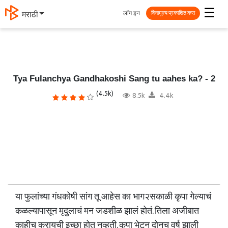
☰
लॉग इन
मराठी
विनामूल्य प्रकाशित करा
Tya Fulanchya Gandhakoshi Sang tu aahes ka? - 2
(4.5k)
8.5k
4.4k
या फुलांच्या गंधकोषी सांग तू आहेस का भाग२सकाळी कृपा गेल्याचं
कळल्यापासून मृदुलाचं मन जडशीळ झालं होतं. तिला अजीबात
काहीच करायची इच्छा होत नव्हती. कृपा भेटून दोनच वर्ष झाली