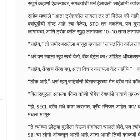
संपूर्ण कहाणी ऐकल्यावर, सगळ्यांची मनं हेलावली. साहेबांनी त्यां
साहेब म्हणाले “आता ट्रंककॉल लावला तर तो मिळेल की नाह
वर्षांपूर्वीची गोष्ट आहे. त्या वेळेस, STD तर नव्हतेच, प
लागायचा. आणि ट्रंक कॉल सुद्धा लागायला 10 -10 तास लागाय
“साहेब,” तो समोर बसलेला माणूस म्हणाला ‘ लायटनिंग कॉल लाव
“अरे पण त्याला खूप खर्च येतो, बँक देईल का? ऑडिट ऑब्जेक्शन
“साहेब, तेंव्हाचं तेंव्हा बघू. आता विचार करायला वेळ नाहीये.” – क्
“ठीक आहे.” असं म्हणू साहेबांनी बिलासपूरच्या मेन ब्रँच मधे क
“बिलासपूरला आपल्या बँकेत कोणी योगेश देशपांडे नावाचे गृह
“हो, SECL ब्रँच मधे काम करतात, ब्रँच मॅनेजर आहेत. का? 
मधला माणूस
“ते त्यांच्या छोट्या मुलीला घेऊन शेगांवला चालले होते, पण त्
SBI चा लोगो ओळखून आली आहे. आता आम्ही तिची काळजी घेऊ, त