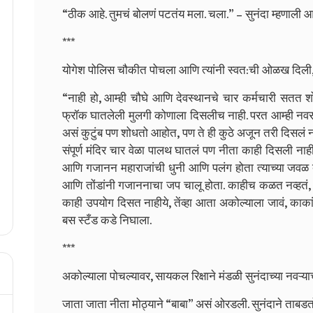
“ठीक आहे. तुमचं बोलणं पटतंय मला. चला.” – सुनंदा म्हणाली आण
***
योगेश पोलिस चौकीत पोचला आणि त्यांनी स्वत:ची ओळख दिली
“नाही हो, आम्ही चौघे आणि देवस्थानचे चार कर्मचारी सतत श
फ्रॉक घातलेली मुलगी कोणाला दिसलीच नाही. परत आम्ही नवरा
असं कुटुंब पण शोधतो आहोत, पण ते ही कुठे अजून तरी दिसलं ना
संपूर्ण मंदिर चार वेळा पालथ घातलं पण नीता काही दिसली नाही
आणि गजानन महाराजांची धुनी आणि पलंग होता त्याच्या जवळ बसू
आणि तोंडांनी गजाननाचा जप चालू होता. काहीच कळत नव्हतं,
काही उपयोग दिसत नाहीये, तेंव्हा आता अकोल्याला जावं, काक
बस स्टँड कडे निघाला.
***
अकोल्याला पोचल्यावर, सायकल रिक्षाने मंडळी सुनंदाच्या नवऱ्या
जाता जाता नीता मोठ्याने “बाबा” असं ओरडली. सुनंदाने ताबडतोब