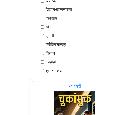
थरारक
विज्ञान-कल्पनारम्य
व्यवसाय
खेळ
प्राणी
ज्योतिषशास्त्र
विज्ञान
काहीही
क्राइम कथा
कादंबरी