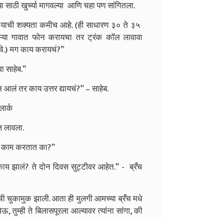
च्या साठी खुर्च्या मागवल्या आणि चहा पण सांगितला.
ी याची शक्यता कमीच आहे. (ही साधारण ३० ते ३५
ण दुसऱ्या गावात फोन करायचा तर ट्रंक कॉल लावावा
चे.) मग काय करायचं?”
ा साहेब.”
 आलं तर काय उत्तर द्यायचं?” – साहेब.
लार्क
ॉल लावला.
स्थ काम करतात का?”
काय झालं? ते दोन दिवस सुट्टीवर आहेत.” - ब्रँच
यांची चुकामुक झाली. आता ही मुलगी आमच्या ब्रँच मधे
ुम्ही ते बिलासपूरला आल्यावर त्यांना सांगा, की