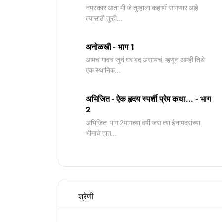
नमस्कार आता मी जे तुम्हाला कहाणी सांगणार आहे
त्यासाठी तुम्ही...
अनोळखी - भाग 1
आमचं गावचं जुनं घर बंद असायचं, म्हणून आम्ही तिथे
एक स्थानिक...
अभिजित - ऐक हृदय स्पर्शी प्रेम कथा... - भाग
2
️अभिजित ️ भाग 2मागच्या वर्षी जस त्या ईनामदरांच्या
भीमाचे हात...
श्रेणी