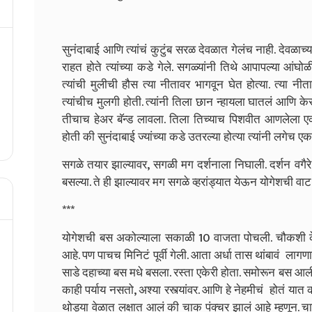
सुनंदाबाई आणि त्यांचं कुटुंब सरळ देवळात गेलंच नाही. देवळाच
राहत होते त्यांच्या कडे गेले. सगळ्यांनी तिथे आपापल्या आंघोळी
त्यांची मुलीची हौस त्या नीतावर भागवून घेत होत्या. त्या नीता
त्यांचीच मुलगी होती. त्यांनी तिला छान न्हायला घातलं आणि 
तीचाच हेअर बॅन्ड लावला. तिला तिच्याच पिशवीत आणलेला 
होती की सुनंदाबाई ज्यांच्या कडे उतरल्या होत्या त्यांनी लगेच
सगळे तयार झाल्यावर, सगळी मग दर्शनाला निघाली. दर्शन वगै
बसल्या. ते ही झाल्यावर मग सगळे व्हरांड्यात येऊन योगेशची वा
***
योगेशची बस अकोल्याला सकाळी 10 वाजता पोचली. चौकशी केल
आहे. पण पाचच मिनिटं पूर्वी गेली. आता अर्धा तास थांबावं ला
साडे दहाच्या बस मधे बसला. रस्ता एकेरी होता. समोरून बस आली 
काही पर्याय नसतो, अश्या रस्त्यांवर. आणि हे नेहमीचं होतं य
थोड्या वेळात लक्षात आलं की चाक पंक्चर झालं आहे म्हणून. 