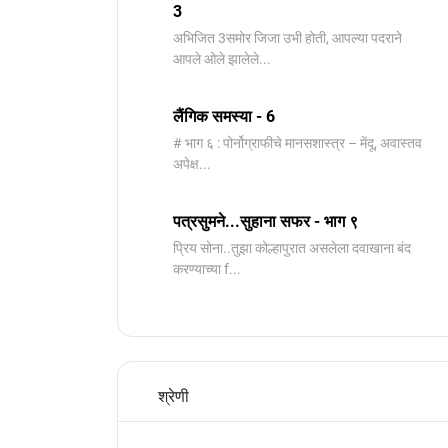
3
️अभिजित ️3समोर जिजा उभी होती, आपल्या पदराने
आपले ओले झालेले...
लैंगिक समस्या - 6
# भाग ६ : पोर्नोग्राफीचे मानसशास्त्र – मेंदू, अवास्तव
अपेक्ष...
पत्रसुमने...सुहाना सफर - भाग ९
प्रिय सोना..तुझा कोल्हापुरात असलेला दवाखाना बंद
करण्याच्या f...
श्रेणी