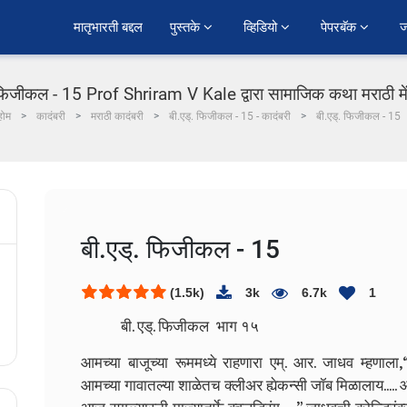
﻿मातृभारती बद्दल
पुस्तके 
व्हिडियो 
पेपरबॅक 
ज
 फिजीकल - 15 Prof Shriram V Kale द्वारा सामाजिक कथा मराठी मे
होम
कादंबरी
मराठी कादंबरी
बी.एड्. फिजीकल - 15 - कादंबरी
बी.एड्. फिजीकल - 15
बी.एड्. फिजीकल - 15
(1.5k)
3k
6.7k
1
बी. एड्. फिजीकल भाग १५
आमच्या बाजूच्या रूममध्ये राहणारा एम्. आर. जाधव म्हणाला
आमच्या गावातल्या शाळेतच क्लीअर ह्येकन्सी जॉब मिळालाय..... 