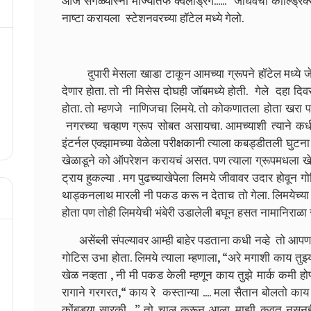
आज सगळ्यास्नी माज्यातर्फे क्वलड्रिंग......” जाधवची कोल्ड्र
नाष्टा करायला स्टेशनवरच्या हॉटेल मध्ये गेलो.
दुपारी मेसला खाडा टाकून आमच्या ग्रूपने हॉटेल मध्ये जेव
देणार होता. तो नी मिसेस दोघही जॉबमध्ये होती. गेले दहा दि
होता. तो म्हणजे नाणिजचा लिमये. तो कोकणातला होता खरा पण
नगरच्या चव्हाण ग्रूप सोबत असायचा. आमच्याशी त्याने कधीच
इंटर्नल एक्झामच्या वेळेला परीक्षकानी त्याला कबड्डीतली घुटन
खेळाडूने को ऑपरेशन करायचं असत. पण त्याला ग्रूपमधला खे
ट्राय हुकल्या . मग पुढच्याखेपेला लिमये जीवावर उदार होवून 
थाड्कनलाथ मारली नी पकड करू न देताच तो गेला. लिमयेच्या ग
होता पण तोही लिमयेची भंबेरी उडालेली बघून हसत नामानिराळा 
असेंब्ली संपल्यावर आम्ही बाहेर पडताना कधी नव्हे तो आप
गोटिस उभा होता. लिमये त्याला म्हणाला, “अरे मगाशी काय तु
खेळ नव्हता , नी मी पकड केली म्हणून काय तुझे मार्क कमी ह
रागाने गरगरत,“ काय रे कस्तान्या .... मला सैतान बोलतो काय 
कोंबड्या सारकी....” तो चाल करून आला. माझी कुवत नसूनही