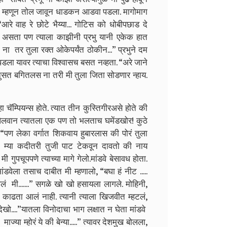
ा म्हणून तोल जावून धाडकन आडवा पडला. मागोमाग
“आरे वाह रे छोटे भैय्या... गोटिस को धोबीपछाड दे
र असता पण त्याला काझीनी प्रभु यानी एकेक हात
 तर तुला रक्त ओकेपर्यंत ठोकीन...” प्रभुने दम
पडला यावर त्याचा विश्वासच बसत नव्हता. “अरे जाने
े नुसत बगितलस ना तरी मी तुला जिता सोडणार न्हाय.
म्पियन्स होते. त्यात तीन कुस्तिगीरअसे होते की
डवे पैलवान त्यातला एक पण तो भलताच घमेंडखोर! कुठे
 “पण लेका वर्गात शिकवाय हुबारलास की पोरं तुला
य? म्या कदीतरी तुजी पाट टेकवून दावतो की नाय
ी गुपचूपपणे त्याच्या मागे गेलो.मांडवे बेसावध होता.
मांडवेला तसाच दाबीत मी म्हणालो, “बघा हं नीट .....
लं मी.......” सगळे खो खो हसायला लागले. मोहिनी,
्टं काढता आलं नाही. त्यानी त्याला खिजवीत म्हटलं,
बे देखो....”यातला विनोदाचा भाग लक्षात न घेता मांडवे
ाज्या म्होरं ये की बेन्या.....” त्यावर देशमुख बोलला,