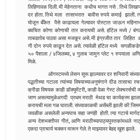
लिहिणावळ दिली. मी मेहेनताना कधीच मागत नसे . तिथे लिखापढ
दर होता. तिथे मला तासाभरात बावीस रुपये कमाई झाली. त
योजून बँकेत पैसे काढायला गेल्यावर पोस्टात जाऊन महिनाभर
क्वचित कोणा कोणाची तार करायची असे. हॉटेल मध्ये / बं
ताबडतोब पाठवा असा मजकूर असे. मी इंग्रजीत तार लिहित अस
नी दोन रुपये काढून देत असे. त्यावेळी हॉटेल मध्ये सगळीक
५० पैशाला / ४जिलब्या, ४ गुलाब जामुन प्लेट १ रुपयाला अण
मिळे.
ऑगस्टमध्ये लेसन सुरू झाल्यावर दर शनिवारी संध्याकाळचीअ
पद्धतीच्या गटाला त्यांच्या विषयाच्याअनुषंगाने दीड तासाच
क्रीडा विषयक काही डॉक्युमेंटरी, काही वेळा गेस्ट लेक्चरर्सची
जाण असल्यामुळेअगदी प्रथम मराठी मेथड चा कार्यक्रम झाला तेंव
करायची मला गळ घातली. संध्याकाळची असेंब्ली झाली की जिममध्य
जवळीक असलेली अन्यपाच सहा जणंही होती. त्या गटाचे मार्गदर्
अन्य देशभक्तीपर गीतं, आणि मराठीच्यापाठ्यपुस्तकांमधले न
एकदा प्राचार्य चक्कर मारून गेले. ते माझ्यावर बेहद्द खुश झाल