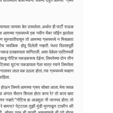
िंक्स घेतल्यावर बाकीच्याना चकमा देवून आमचा ग्रूप
ायला जायचा बेत ठरवलेला. अर्थात ही पार्टी राऊळ
वस आमच्या ग्रूपमध्ये एक नवीन मेंबर जॉईन झालेला
 सुरुवातीपासून तो आमच्या ग्रूपमध्ये न मिसळता
 जवळिक होवू दिलेली नव्हती. पंधरा दिवसापूर्वी
ा पकड दाखवायला सांगितली. अशा वेळेला प्रतिस्पर्धी
ळाडू गोटिस पकडकरूच देईना. लिमयेच्या दोन तीन
गोटिसचा घुटना पकडायला गेला मात्र त्याने लिमयेला
ालावर लाल वळ उठला होता. त्या ग्रूपमध्ये चव्हाण
राहिला.
ण होऊन लिमये आमच्या ग्रूप सोबत आला. मेस जवळ
झ्या अंगात सैतान शिरला होता काय रे? तो काय खरा
ोणार नव्हते.”गोटिस हा आडमुठा नी जानपद होता. तो
रे बामना? पेट्टाला तुझी मुंडी मुरगाळून टाकीन की
 सोबत प्रभू नी काझी असल्यामुळे मी पुढे होवून