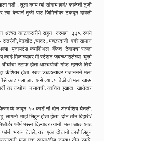
 गडी.... तुला काय म्यां सांगाय हावं? काळेशी तुजी
पर त्या बेन्यानं तुजी पाट जिमिनीवर टेकवून दावली
ा अत्यंत काटकसरीने राहून दरमहा ३३५ रुपये
- सतरंजी, बेडशीट ,चादर , मच्छरदाणी वगैरे सामान
्या युनायटेड कमर्शिअल बँकेत ठेवायचा सल्ला
आय् कार्ड मिळाल्यावर मी स्टेशन जवळअसलेल्या युको
ौघांचा स्टाफ होता.आश्चर्याची गोष्ट म्हणजे तिथे
 हा कॅशियर होता. खातं उघडल्यावर गजाननने मला
्हा पैसे काढायला जात असे त्या त्या वेळी तो मला खाऊ
 . गर्दी तर कधीच नसायची. क्वचित एखादा खातेदार
 जावून १० कार्डं नी दोन अंतर्देशिय घेतली.
हू लागलो. माझं लिहून होता होता दोन तीन बिहारी/
मनिऑर्डर फॉर्म भरून दिल्यावर त्यानी मला आठ- आठ
र्म भरून घेतले, तर एका दोघानी कार्डं लिहून
करणारानी मला एक रुपया/दीड रुपया/ दोन रुपये