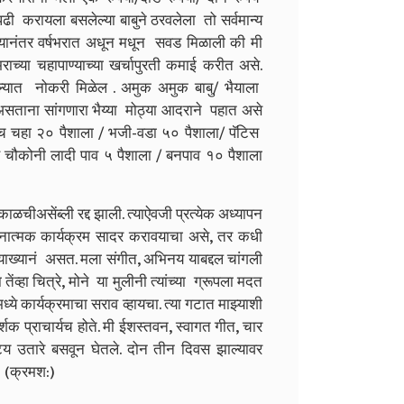
ी करायला बसलेल्या बाबुने ठरवलेला तो सर्वमान्य
्यानंतर वर्षभरात अधून मधून सवड मिळाली की मी
ाच्या चहापाण्याच्या खर्चापुरती कमाई करीत असे.
गल्यात नोकरी मिळेल . अमुक अमुक बाबु/ भैयाला
ताना सांगणारा भैय्या मोठ्या आदराने पहात असे
डेच चहा २० पैशाला / भजी-वडा ५० पैशाला/ पॅटिस
ि चौकोनी लादी पाव ५ पैशाला / बनपाव १० पैशाला
सेंब्ली रद्द झाली. त्याऐवजी प्रत्येक अध्यापन
ा रचनात्मक कार्यक्रम सादर करावयाचा असे, तर कधी
 व्याख्यानं असत. मला संगीत, अभिनय याबद्दल चांगली
्हा चित्रे, मोने या मुलीनी त्यांच्या ग्रूपला मदत
े कार्यक्रमाचा सराव व्हायचा. त्या गटात माझ्याशी
शक प्राचार्यच होते. मी ईशस्तवन, स्वागत गीत, चार
ाट्य उतारे बसवून घेतले. दोन तीन दिवस झाल्यावर
े. (क्रमश:)