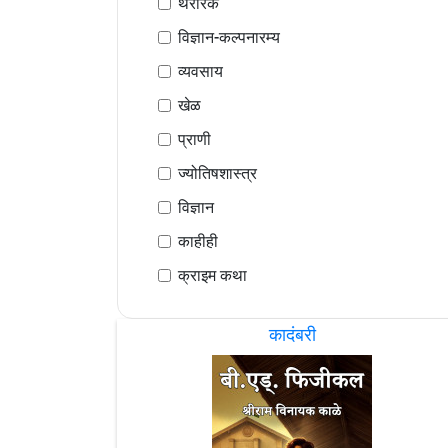
थरारक
विज्ञान-कल्पनारम्य
व्यवसाय
खेळ
प्राणी
ज्योतिषशास्त्र
विज्ञान
काहीही
क्राइम कथा
कादंबरी