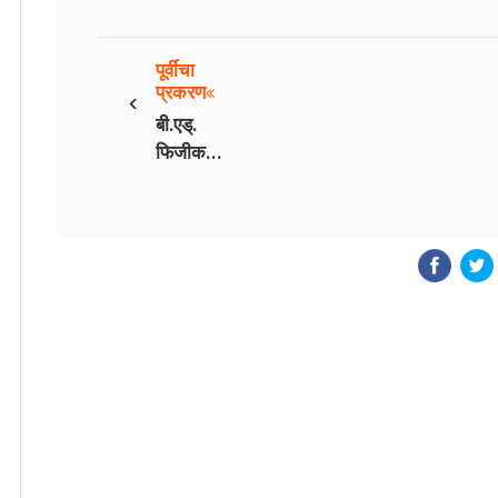
पूर्वीचा
‹
प्रकरण
बी.एड्.
फिजीकल -
14