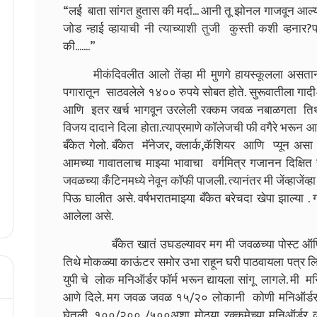
“लई बाता सांगत हुतास की मर्दा... आनी तू झोनल गाजवून आल्याला
जोड न्हाई व्हायाची नी त्याच्याशी तुजी कुस्ती कशी व्हनार?
की.......”
मीकंदिवलीत आलो तेंव्हा मी मुणगे हायस्कूलला असतान
पगारातून साठवलेले १४०० रुपये सोबत होते. सुरूवातीला गादी
आणि इतर खर्च भागवून उरलेली रक्कम जवळ नबाळगता तिथल
विजय दादाने दिला होता.त्याप्रमाणे कॉलेजची फी वगैरे भरून 
बँकेत गेलो. बँकेत मॅनेजर, क्लार्क,कॅशियर आणि प्यून असा च
आमच्या गावातलाच माझ्या भावाचा वर्गमित्र गजानन दिक्षित
जवळच्या कँटिनमध्ये नेवून कॉफी पाजली. त्यानंतर मी जेंव्हाजेंव
पिऊ घालीत असे. वर्षभरातमाझ्या बँकेत बरेचदा खेपा झाल्या
आलेला असे.
बँकेत खातं उघडल्यावर मग मी जवळच्या पोस्ट ऑफिसमध्ये
तिथे मोकळ्या काऊंटर समोर उभा राहून घरी पाठवायला पत्र लि
युपी चे लोक मनिऑर्डर फॉर्म भरून द्यायला सांगू लागले. मी 
आणे दिले. मग जवळ जवळ १५/२० लोकानी कोणी मनिऑर्डर फॉ
घेतली. १००/२०० /५००अशा मोठ्या रक्कमेच्या मनिऑर्डर 