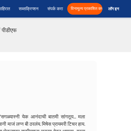
ाहिरात
सब्सक्रिप्शन
संपर्क करा
विनामूल्य प्रकाशित करा
लॉग इन  
ं पीडीएफ
,“सगळ्यास्नी येक आनंदाची बातमी सांगतूय... मला
आनी माजं लग्न बी ठरलंय. मिषेस प्रायमरी टिचर हाय.