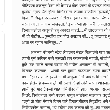
गोटिसला ढकलून दिला. तो बेसावध होता रस्ता ही घसरडा होत
मुलींचा ग्रूप येत होता. विनोदबाला टाळ्या वाजवीत म्हणाली,
दिया....” चिडून उठल्यावर गोटीस माझ्यावर चाल करून येणा
धरून त्याला जागीच जखडला. “तू काळेला हात जरी लावलास ना
दिला.काझीला अजूनही हसू आवरत नव्हतं...... मी लोटल्यावर तो 
भी दो गोटीस..... कुस्तीत हार जीत असतेच की..... तू काळेकड
आता गप गुमान जानिघून.....”
आमच्या बॅचमध्ये स्टेट लेव्हलवर मेडल मिळवलेले पाच सहा चॅ
त्यानी पूर्ण करियर मध्ये एकदाही हार पत्करलेली नव्हती, मां
कुठे फड मारले याच्या बढाया तो मारीत असताना मी म्हणालो,
चितपट करत्यात.... अगदी पार बुकणा पाडत्यात त्याचं का
बग.....”ह्यावर सगळे हसले नी मी बाजुला गेलो. पाचेक मिनीटानी म
काय होतंय् हे कळण्यापूर्वी मी त्याचे दोन्ही खांदे धरून ओढला.
ह्याची पुरी पाठ टेकली आहे जमिनीवर नी ह्याला अस्मान दाखव
चित्रे, विनोदबाला मध्ये पडल्या म्हणून मांडवेला माझ्यावर उट
“तुम्हे तो छोटे भैय्याने दिनमे तारे दिखाये.पीठपर मिट्टीके धब्
सिरीयसहोत म्हणाला, “ह्ये रडीचा डाव केलास की तू....त्वा मॅटवर म