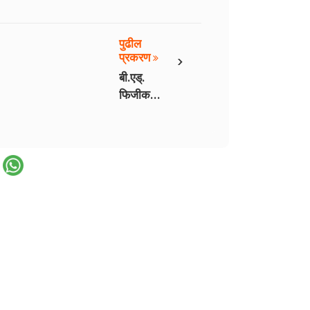
पुढील
›
प्रकरण
बी.एड्.
फिजीकल -
16