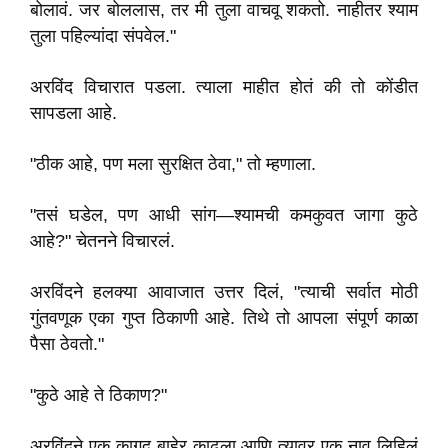
बोलावं. जर बोललास, तर मी तुला वाचवू शकतो. नाहीतर श्याम
तुला पहिल्यांदा संपवेल."
अरविंद विचारात पडला. त्याला माहीत होतं की तो कोंडीत
सापडला आहे.
"ठीक आहे, पण मला सुरक्षित ठेवा," तो म्हणाला.
"तसं घडेल, पण आधी सांग—श्यामची कमकुवत जागा कुठे
आहे?" चेतनने विचारलं.
अरविंदने हलक्या आवाजात उत्तर दिलं, "त्याची सर्वात मोठी
गुंतवणूक एका गुप्त ठिकाणी आहे. तिथे तो आपला संपूर्ण काळा
पैसा ठेवतो."
"कुठे आहे ते ठिकाण?"
अरविंदने एक कागद बाहेर काढला आणि त्यावर एक नाव लिहिलं