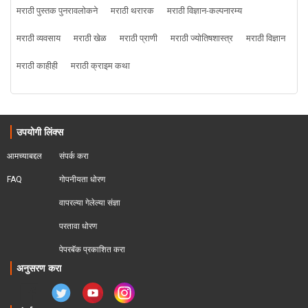
मराठी पुस्तक पुनरावलोकने
मराठी थरारक
मराठी विज्ञान-कल्पनारम्य
मराठी व्यवसाय
मराठी खेळ
मराठी प्राणी
मराठी ज्योतिषशास्त्र
मराठी विज्ञान
मराठी काहीही
मराठी क्राइम कथा
उपयोगी लिंक्स
आमच्याबद्दल
संपर्क करा
FAQ
गोपनीयता धोरण
वापरल्या गेलेल्या संज्ञा
परतावा धोरण 
पेपरबॅक प्रकाशित करा
अनुसरण करा