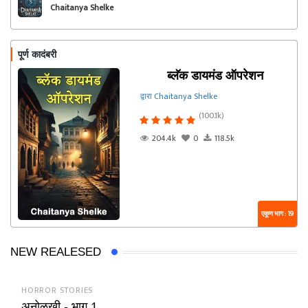
Chaitanya Shelke
पूर्ण कादंबरी
ब्लॅक डायमंड ऑपरेशन
द्वारा Chaitanya Shelke
(100.1k)
204.4k
0
118.5k
एकूण भाग : 19
NEW REALESED
HORROR STORIES
अनोळखी - भाग 1