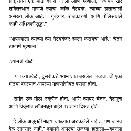
विक्रांतने एक मोठा श्वास घेतला आणि म्हणाला, "श्यामचं खरं
शक्तिस्थान म्हणजे त्याचा 'ब्लॅक नेटवर्क'. त्याच्या हाताखाली
असंख्य लोक आहेत—गुन्हेगार, राजकारणी, आणि पोलिसांतले
काही अधिकारीसुद्धा."
"आपल्याला त्याच्या त्या नेटवर्कवर हल्ला करायचा आहे," चेतन
ठामपणे म्हणाला.
.श्यामची खेळी
पण त्याचवेळी, दुसरीकडे श्याम शांत बसलेला नव्हता. तो एका
मोठ्या बंगल्यात आपल्या माणसांसोबत बसला होता.
समोर एक मोठा स्क्रीन होता, आणि त्यावर चेतन, देशमुख
आणि विक्रांत लॉजमधून बाहेर पडताना दिसत होते.
"हे लोक अजूनही माझ्या जाळ्यात अडकलेले नाहीत, पण जास्त
वेळ लागणार नाही," श्यामने आपल्या उजव्या हाताला—बबनला