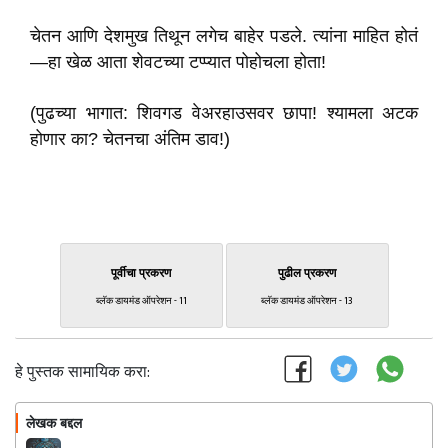
चेतन आणि देशमुख तिथून लगेच बाहेर पडले. त्यांना माहित होतं
—हा खेळ आता शेवटच्या टप्प्यात पोहोचला होता!
(पुढच्या भागात: शिवगड वेअरहाउसवर छापा! श्यामला अटक
होणार का? चेतनचा अंतिम डाव!)
पूर्वीचा प्रकरण
पुढील प्रकरण
ब्लॅक डायमंड ऑपरेशन - 11
ब्लॅक डायमंड ऑपरेशन - 13
हे पुस्तक सामायिक करा:
लेखक बद्दल
फॉलो करा