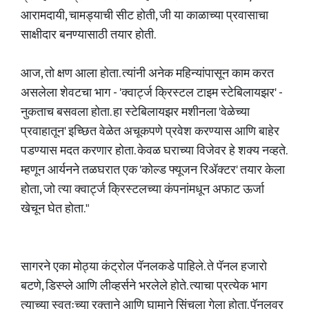
आरामदायी, चामड्याची सीट होती, जी या काळाच्या प्रवासाचा
साक्षीदार बनण्यासाठी तयार होती.
आज, तो क्षण आला होता. त्यांनी अनेक महिन्यांपासून काम करत
असलेला शेवटचा भाग - 'क्वार्ट्ज क्रिस्टल टाइम स्टेबिलायझर' -
नुकताच बसवला होता. हा स्टेबिलायझर मशीनला 'वेळेच्या
प्रवाहातून' इच्छित वेळेत अचूकपणे प्रवेश करण्यास आणि बाहेर
पडण्यास मदत करणार होता. केवळ घराच्या विजेवर हे शक्य नव्हते.
म्हणून आर्यनने तळघरात एक 'कोल्ड फ्यूजन रिॲक्टर' तयार केला
होता, जो त्या क्वार्ट्ज क्रिस्टलच्या कंपनांमधून अफाट ऊर्जा
खेचून घेत होता."
सागरने एका मोठ्या कंट्रोल पॅनलकडे पाहिले. ते पॅनल हजारो
बटणे, डिस्प्ले आणि लीव्हर्सने भरलेले होते. त्याचा प्रत्येक भाग
त्याच्या स्वतःच्या रक्ताने आणि घामाने सिंचला गेला होता. पॅनलवर