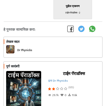
पुढील प्रकरण
टाईम पॅराडॉक्स - 2
हे पुस्तक सामायिक करा:
लेखक बद्दल
फॉलो करा
Dr Phynicks
पूर्ण कादंबरी
टाईम पॅराडॉक्स
द्वारा Dr Phynicks
(615)
29.7k
0
11.6k