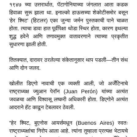
१९४७ च्या उत्तरार्धात, पॅटागोनियाच्या जंगलात आता कडक
हिवाळा सुरू झाला था. इनाल्को हाऊसच्या शेकोटीसमोर बसून
'हेर श्मिट' (हिटलर) एका जुन्या जर्मन पुस्तकाची पाने चाळत
होता. त्याचा डावा हात पूर्वीपेक्षा थोडा स्थिर होता, कारण इथल्या
शुद्ध हवेने आणि तणावमुक्त वातावरणाने त्याच्या प्रकृतीत
सुधारणा झाली होती.
तितक्यात, दारावर ठरलेल्या संकेतानुसार थाप पडली—तीन संथ
आणि दोन जलद.
खोलीत डिएगो नावाची एक व्यक्ती आली, जो अर्जेंटिनाचे
राष्ट्राध्यक्ष ज्युआन पेरॉन (Juan Perón) यांच्या अत्यंत
जवळचा आणि विश्वासू लष्करी अधिकारी होता. डिएगोने अत्यंत
आदराने हॅट काढून टेबलावर ठेवली.
"हेर श्मिट, बुएनोस आयर्समधून (Buenos Aires) स्वतः
राष्ट्राध्यक्षांचा निरोप आला आहे. त्यांना तुम्हाला प्रत्यक्ष भेटायचे