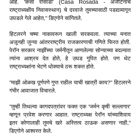
आहे. 'कॅसा रोसाडा' (Casa Rosada - अर्जेंटिनाचे
राष्ट्राध्यक्षीय निवासस्थान) चे दरवाजे तुमच्यासाठी पडद्यामागून
उघडले गेले आहेत," डिएगोने सांगितले.
हिटलरने चष्मा नाकावरून खाली सरकवला. त्याच्या मनात
अजूनही जुन्या आंतरराष्ट्रीय राजकारणाची गणिते फिरत होती.
पेरॉन सरकार नाझींच्या जर्मनीतून आणलेल्या सोन्याच्या बदल्यात
त्यांना आश्रय देत होते, हे उघड गुपित होते. पण थेट
राष्ट्राध्यक्षांना भेटणे धोक्याचे ठरू शकत होते.
"माझी ओळख पूर्णपणे गुप्त राहील याची खात्री काय?" हिटलरने
गंभीर आवाजात विचारले.
"तुम्ही तिथल्या कागदपत्रांवर फक्त एक 'जर्मन कृषी सल्लागार'
म्हणून प्रवेश करणार आहात. राष्ट्राध्यक्ष पेरॉन यांच्याशिवाय
इतर कोणालाही तुमचे खरे अस्तित्व ठाऊक असणार नाही,"
डिएगोने आश्वस्त केले.