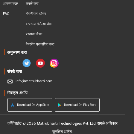
आमच्याबद्दल
संपर्क करा
FAQ
गोपनीयता धोरण
वापरल्या गेलेल्या संज्ञा
परतावा धोरण 
पेपरबॅक प्रकाशित करा
अनुसरण करा
संपर्क करा
info@matrubharti.com
मोबाइल अॅप
Download On App Store
Download On Play Store
कॉपीराईट © 2026 Matrubharti Technologies Pvt. Ltd. सगळे अधिकार
सुरक्षित आहेत.