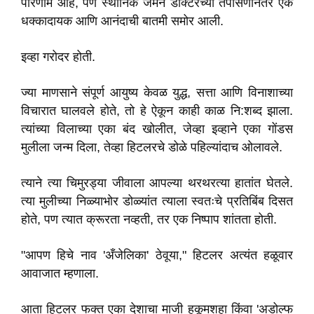
परिणाम आहे, पण स्थानिक जर्मन डॉक्टरच्या तपासणीनंतर एक
धक्कादायक आणि आनंदाची बातमी समोर आली.
इव्हा गरोदर होती.
ज्या माणसाने संपूर्ण आयुष्य केवळ युद्ध, सत्ता आणि विनाशाच्या
विचारात घालवले होते, तो हे ऐकून काही काळ नि:शब्द झाला.
त्यांच्या विलाच्या एका बंद खोलीत, जेव्हा इव्हाने एका गोंडस
मुलीला जन्म दिला, तेव्हा हिटलरचे डोळे पहिल्यांदाच ओलावले.
त्याने त्या चिमुरड्या जीवाला आपल्या थरथरत्या हातांत घेतले.
त्या मुलीच्या निळ्याभोर डोळ्यांत त्याला स्वतःचे प्रतिबिंब दिसत
होते, पण त्यात क्रूरता नव्हती, तर एक निष्पाप शांतता होती.
"आपण हिचे नाव 'अँजेलिका' ठेवूया," हिटलर अत्यंत हळूवार
आवाजात म्हणाला.
आता हिटलर फक्त एका देशाचा माजी हुकूमशहा किंवा 'अडोल्फ