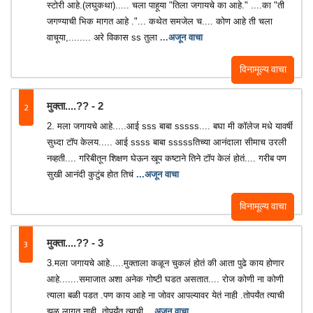
स्टोरी आहे.(लघुकथा)..... चला पाहूया "तिला जगायचे का आहे." ....का "ती
जगण्याची भिक मागत आहे ."... कथेत समजेल च.... कोण आहे ती चला
वाचूया,........ अरे विकास ss तुला
...अजून वाचा
विनामूल्य वाचा
2
मुक्ता....??️ - 2
2. मला जगायचे आहे.....आई sss बाबा sssss.... बघा मी कॉलेज मधे यावर्षी
सुध्दा टॉप केलय..... आई ssss बाबा sssssतिच्या आनंदाला सीमाच उरली
नव्हती.... गरिबीतून शिक्षण घेऊन खूप कष्टाने तिने टॉप केलं होतं.... गरीब पण
सुखी आनंदी कुटुंब होत तिचं
...अजून वाचा
विनामूल्य वाचा
3
मुक्ता....??️ - 3
3.मला जगायचे आहे.....मुक्ताला कळून चुकलं होतं की आता पुढे काय होणार
आहे.......समाजात अशा अनेक गोष्टी घडत असतात.... रोज कोणी ना कोणी
त्याला बळी पडत .पण काय आहे ना जोवर आपल्यावर येतं नाही .तोपर्यंत त्याची
झळ लागत नाही ,तोपर्यंत त्याची
...अजून वाचा