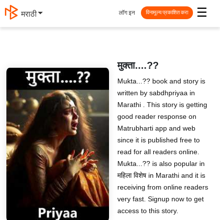
☰
लॉग इन
मराठी
विनामूल्य प्रकाशित करा
मुक्ता....??️
Mukta...?? book and story is
written by sabdhpriyaa in
Marathi . This story is getting
good reader response on
Matrubharti app and web
since it is published free to
read for all readers online.
Mukta...?? is also popular in
महिला विशेष in Marathi and it is
receiving from online readers
very fast. Signup now to get
access to this story.