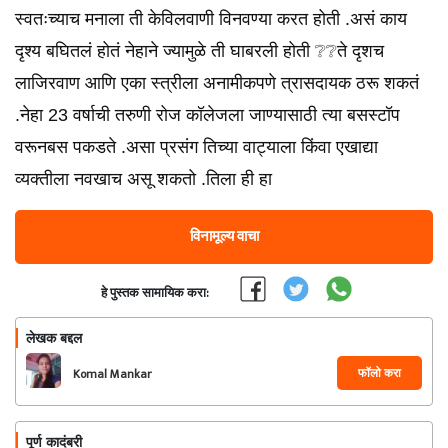
स्वतःच्याच मनाला ती केविलवाणी विनवण्या करत होती .असं काय
दृश्य बघितलं होतं नेहाने ज्यामुळे ती घाबरली होती ❔❔ते दृशच
लाजिरवाण आणि एका स्त्रीला अनामीकपणे त्रासदायक ठरू शकतं
.नेहा 23 वर्षाची तरुणी रोज कॉलेजला जाण्यासाठी त्या बसस्टॉप
वरूनबस पकडते .असा प्रसंग तिच्या वाट्याला किंवा एखाद्या
व्यक्तीला नवखाच असू शकतो .तिला ही हा
विनामूल्य वाचा
हे पुस्तक सामायिक करा:
लेखक बद्दल
फॉलो करा
Komal Mankar
पूर्ण कादंबरी