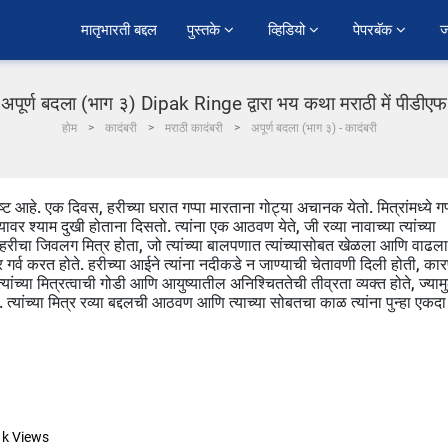
﻿मातृभारती बद्दल
पुस्तके 
व्हिडियो 
पेपरबॅक 
ज
अपूर्ण बदला (भाग ३) Dipak Ringe द्वारा भय कथा मराठी में पीडीएफ
होम
कादंबरी
मराठी कादंबरी
अपूर्ण बदला (भाग ३) - कादंबरी
्ट आहे. एक दिवस, हरीच्या घरात गप्पा मारताना गोट्या अचानक येतो. मित्रांमध्ये गप
ावर श्याम दुखी होताना दिसतो. त्यांना एक आठवण येते, जी रव्या नावाच्या त्यांच्या
ा हा हरीचा जिवलग मित्र होता, जो त्यांच्या बालपणात त्यांच्यासोबत खेळला आणि वाढला
 गर्व करत होते. हरीच्या आईने त्यांना नदीकडे न जाण्याची चेतावणी दिली होती, का
ंच्या मित्रत्वाची गोडी आणि आयुष्यातील अनिश्चिततेची तीव्रता व्यक्त होते, ज्यामु
. त्यांच्या मित्र रव्या बद्दलची आठवण आणि त्याच्या सोबतचा काळ त्यांना पुन्हा एकदा
1k
Views