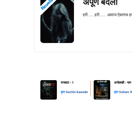
अपूर्ण बदला
Novels
हरी......हरी...... आवाज ऐकताच ह
रानवाटा - 1
अनोळखी - भाग
द्वारा
Sachin kawade
द्वारा
Soham K