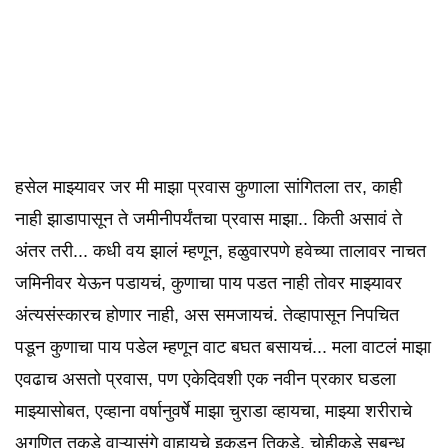
हसेल माझ्यावर जर मी माझा प्रवास कुणाला सांगितला तर, काही
नाही झाडापासून ते जमीनीपर्यंतचा प्रवास माझा.. किती असावं ते
अंतर तरी... कधी वय झालं म्हणून, हळुवारपणे हवेच्या तालावर नाचत
जमिनीवर येऊन पडायचं, कुणाचा पाय पडत नाही तोवर माझ्यावर
अंत्यसंस्कारच होणार नाही, अस समजायचं. तेव्हापासून निपचित
पडून कुणाचा पाय पडेल म्हणून वाट बघत बसायचं... मला वाटलं माझा
एवढाच असतो प्रवास, पण एकेदिवशी एक नवीन प्रकार घडला
माझ्यासोबत, एव्हाना वर्षानुवर्षे माझा चुराडा व्हायचा, माझ्या शरीराचे
अगणित तुकडे वाऱ्यासंगे वाहायचे इकडून तिकडे. चोहीकडे सुबन्ध