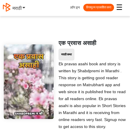
☰
लॉग इन
मराठी
विनामूल्य प्रकाशित करा
एक प्रवास असाही
मराठी कथा
Ek pravas asahi book and story is
written by Shabdpremi in Marathi .
This story is getting good reader
response on Matrubharti app and
web since it is published free to read
for all readers online. Ek pravas
asahi is also popular in Short Stories
in Marathi and it is receiving from
online readers very fast. Signup now
to get access to this story.