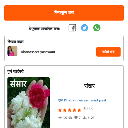
विनामूल्य वाचा
हे पुस्तक सामायिक करा:
लेखक बद्दल
फॉलो करा
Dhanashree yashwant
pisal
पूर्ण कादंबरी
संसार
द्वारा Dhanashree yashwant pisal
(125.2k)
127.9k
7
61.2k