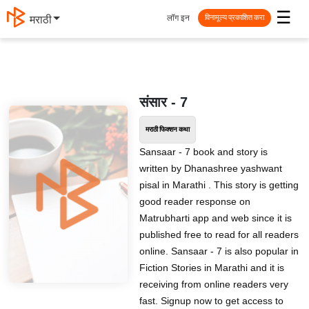
☰
लॉग इन
मराठी
विनामूल्य प्रकाशित करा
संसार - 7
मराठी फिक्शन कथा
Sansaar - 7 book and story is
written by Dhanashree yashwant
pisal in Marathi . This story is getting
good reader response on
Matrubharti app and web since it is
published free to read for all readers
online. Sansaar - 7 is also popular in
Fiction Stories in Marathi and it is
receiving from online readers very
fast. Signup now to get access to