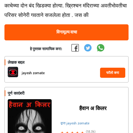
काचेच्या दोन बंद खिडक्या होत्या. ख्रिश्चन मंदिराच्या अवतीभोवतीचा
परिसर सोनेरी गवताने सजलेला होता . जस की
विनामूल्य वाचा
हे पुस्तक सामायिक करा:
लेखक बद्दल
फॉलो करा
jayesh zomate
पूर्ण कादंबरी
हैवान अ किलर
द्वारा jayesh zomate
(18.3k)