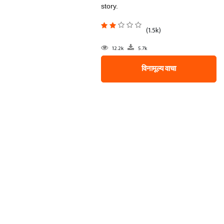
story.
(1.5k)
12.2k
5.7k
विनामूल्य वाचा