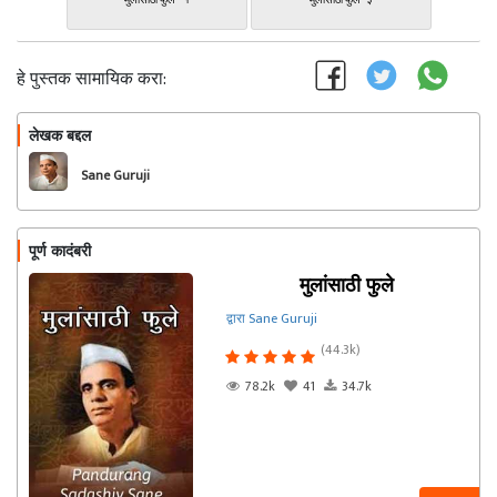
मुलांसाठी फुले - १
मुलांसाठी फुले- ३
हे पुस्तक सामायिक करा:
लेखक बद्दल
फॉलो करा
Sane Guruji
पूर्ण कादंबरी
मुलांसाठी फुले
द्वारा Sane Guruji
(44.3k)
78.2k
41
34.7k