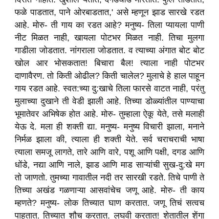
फळे पाडतात, पाने ओरबाडतात,' असे म्हणून झाड सारखे रडत
आहे. मोरु- ती गाय का रडत आहे? मनुष्य- तिला प्यायला पाणी
नीट मिळत नाही, खायला पोटभर मिळत नाही. तिचा मुलगा
गाडीला जोडतात. नांगराला जोडतात. व त्याच्या अंगात बोट बोट
खोल आर भोसकतात! बिचारा बैल! त्याला नाही पोटभर
दाणावैरण. तो किती ओढील? किती चालेल? मुलाचे हे हाल पाहून
गाय रडत आहे. स्वत:च्या दु:खाचे तिला फारसे वाटत नाही, परंतु
मुलाच्या दुखाने ती वेडी झाली आहे. तिच्या डोळ्यांतील पाण्याचा
भूमातेवर अभिषेक होत आहे. मोरु- तुम्हाला ऐकू येते, तसे मलाही
येऊ दे. मला ही शक्ती द्या. मनुष्य- मनुष्य विचारी झाला, मनाने
निर्मळ झाला की, त्याला ही शक्ती येते. सर्व चराचराची भाषा
त्याला समजू लागते, तारे आणि वारे, पशू आणि पक्षी, दगड आणि
धोंडे, नद्या आणि नाले, झाड आणि माड साऱ्यांची सुख-दु:खे मग
तो जाणतो. तुमच्या गावातील नदी तर सारखी रडते. तिचे पाणी ते
तिच्या अखंड गळणाऱ्या आसवांचेच जणू आहे. मोरु- ती काय
म्हणते? मनुष्य- लोक तिच्यात घाण करतात. जणू तिचं सत्वच
पाहतात. तिच्यात शौच करतात. लघवी करतात! शेतातील शेंगा