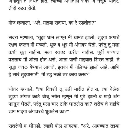
अंगातून ते निघत होते. त्याच्या अंगातील सदरा व नेसूचे धोतर;
तीही रडत होती.
मोरु म्हणाला, "अरे, माझ्या सदऱ्या, का रे रडतोस?"
सदरा म्हणाला, "तुझा घाम लागून मी घामट झालो, तुझ्या अंगाचे
रक्षण करून मी मळलो. धूळ व धूर मी अंगावर घेतो. परंतु तू मला
कधी धूत नाहीस. मला स्वच्छ करीत नाहीस. पूर्वी पाण्यात
पडताच मी ओला होत असे, आता पाणी माझ्यात शिरत नाही, ते
सुद्धा जवळ येण्यास लाजते, इतका मी गलिच्छ झालो आहे. आणि
हे सारे तुझ्यासाठी. मी रडू नको तर काय करू?"
धोतर म्हणाले, "त्या दिवशी तू उडी मारीत होतास, त्या वेळेस
तुझ्या अंगात काटे बोचू नयेत म्हणून मी पुढे झालो व माझे अंग
फाडून घेतले. परंतु मला चार टाके घातलेस का? तसेच ते शाईचे
डाग माझ्या अंगावरचे धुतलेस का?"
सतरंजी व घोंगडी, त्याही बोलू लागल्या. "अरे, आमच्यात तुझ्या