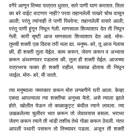
वगैरे आणून तिच्या पात्रात धुतात, सारे पाणी घाण करतात. तिला
का बरे वाईट वाटणार नाही? परवा तहानलेली पाखरे चोच वासून
आली; परंतु त्यांनाही ते पाणी पिववेना; तहानलेली वासरे आली;
परंतु पाणी हुंगून निघून गेली. माणसाला शिव्याशाप देत ती निघून
गेली. सारी सृष्टी आज माणसाला शिव्याशाप देत आहे. मोरु-
तुमची शक्ती एक दिवस तरी मला द्या. मनुष्य- बरे, तू आज गेलास
की, ही शक्ती तुला येईल. काम करून, जेवण करून व अभ्यास
करून अंथरुणावर पडलास की, तुला ही शक्ती येईल. आजच्या
रात्रभरच फक्त ही शक्ती राहील. सकाळ होताच ती निघून
जाईल. मोरु- बरे, मी जातो.
त्या मनुष्याला नमस्कार करून मोरु लगबगीने घरी आला. केव्हा
एकदा आपल्याला त्या शक्तीचा अनुभव येतो, असे त्याला झाले
होते. खोलीत येऊन तो काळाकुट्ट कंदील त्याने लावला. त्या
उखळलेल्या चुलीवर भात करून तो जेवावयास बसला. भराभर
जेवण करून त्याने ती भांडी तशीच तेथे गोळा करून ठेवली. नंतर
आपली पथारी पसरून तो तिच्यावर पडला. अजून ती शक्ती