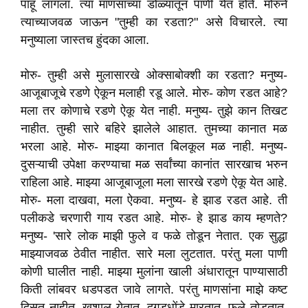
पाहू लागला. त्या माणसाच्या डोळ्यांतून पाणी येत होते. मोरुने
त्याच्याजवळ जाऊन "तुम्ही का रडता?" असे विचारले. त्या
मनुष्याला जास्तच हुंदका आला.
मोरु- तुम्ही असे मुलासारखे ओक्साबोक्शी का रडता? मनुष्य-
आजूबाजूचे रडणे ऐकून मलाही रडू आले. मोरु- कोण रडत आहे?
मला तर कोणाचे रडणे ऐकू येत नाही. मनुष्य- तुझे कान तिखट
नाहीत. तुम्ही सारे बहिरे झालेले आहात. तुमच्या कानात मळ
भरला आहे. मोरु- माझ्या कानात बिलकूल मळ नाही. मनुष्य-
दुसऱ्याची उपेक्षा करण्याचा मळ सर्वांच्या कानांत सारखाच भरुन
राहिला आहे. माझ्या आजूबाजूला मला सारखे रडणे ऐकू येत आहे.
मोरु- मला दाखवा, मला ऐकवा. मनुष्य- हे झाड रडत आहे. ती
पलीकडे चरणारी गाय रडत आहे. मोरु- हे झाड काय म्हणते?
मनुष्य- 'सारे लोक माझी फुले व फळे तोडून नेतात. एक सुद्धा
माझ्याजवळ ठेवीत नाहीत. सारे मला लुटतात. परंतु मला पाणी
कोणी घालीत नाही. माझ्या मुलांना खाली अंधारातून पाण्यासाठी
किती लांबवर धडपडत जावे लागते. परंतु माणसांना माझे कष्ट
दिसत नाहीत. खुशाल येतात, दगडधोंडे मारतात. फुले तोडतात,