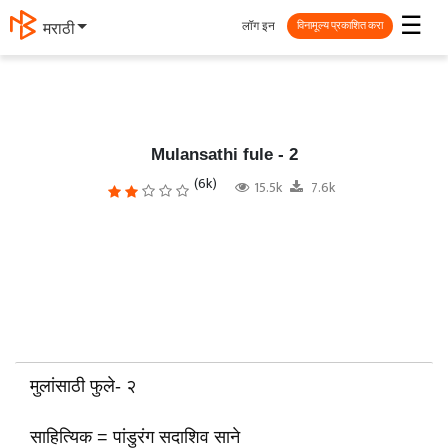
☰
लॉग इन
मराठी
विनामूल्य प्रकाशित करा
Mulansathi fule - 2
(6k)
15.5k
7.6k
मुलांसाठी फुले- २
साहित्यिक = पांडुरंग सदाशिव साने