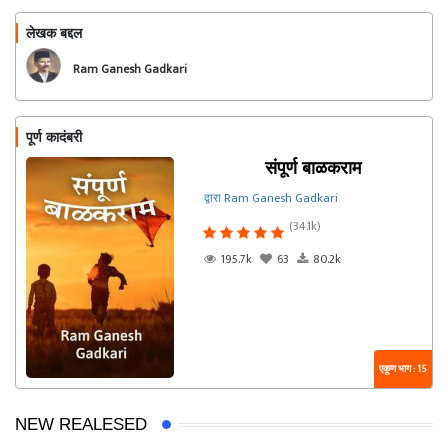
लेखक बद्दल
फॉलो करा
Ram Ganesh Gadkari
पूर्ण कादंबरी
संपूर्ण बाळकराम
द्वारा Ram Ganesh Gadkari
(34.1k)
195.7k
63
80.2k
एकूण भाग : 15
NEW REALESED