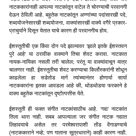
नाटककारांनाही आपल्या नाटकांतून वाटेल ते चोरण्याची परवानगी
देऊन ठेविली आहे. बहुतेक नाटकांतून अण्णांच्या पदांसारखी पदे,
शब्दयोजनेसारखी शब्दयोजना, वाक्यांसारखी वाक्ये वगैरे प्रकार-
प्राचुर्याने दिसून येतात याचे कारण ही परवानगीच होय.
ईशस्तुतीची एक किंवा दोन पदे झाल्यावर 'झाले इतके ईशस्तवन
पुरे आहे' या ठरावीक वाक्याने तिचा शेवट करावा. नाटकात
नायक-नायिका नसली तरी चालेल; परंतु या वाक्यांवाचून मात्र
चालणार नाही. ईशस्तुतीचा शेवट करण्याचा किर्लोस्करांनी शोधून
काढलेला हा सडेतोड मार्ग त्यांच्यानंतर होणार्या सार्या
नाटककारांना इतका आवडला आहे की, थोडथोडया फरकाने हे
वाक्य बहुतेक नाटकांतून दृष्टोत्पत्तीस येते.
ईशस्तुती ही फक्त संगीत नाटकांसाठीच आहे. 'गद्य' नाटकांत
तिला थारा नाही. सबब आपल्याला जर संगीत नाटक गद्यात
लिहावयाचे असेल तर परमेश्वरापाशी तोंड वेंगाडण्याचे
(नाटककाराने नव्हे; पण गाताना सूत्रधाराने) काही कारण नाही.