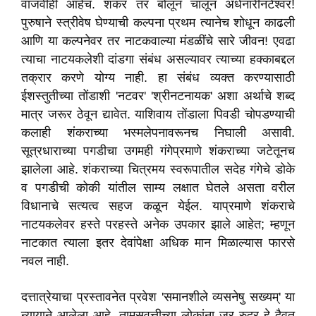
वाजवीही आहेच. शंकर तर बोलून चालून अर्धनारीनटेश्वर!
पुरुषाने स्त्रीवेष घेण्याची कल्पना प्रथम त्यानेच शोधून काढली
आणि या कल्पनेवर तर नाटकवाल्या मंडळींचे सारे जीवन! एवढा
त्याचा नाटयकलेशी दांडगा संबंध असल्यावर त्याच्या हक्काबद्दल
तक्रार करणे योग्य नाही. हा संबंध व्यक्त करण्यासाठी
ईशस्तुतीच्या तोंडाशी 'नटवर' 'श्रीनटनायक' अशा अर्थाचे शब्द
मात्र जरूर ठेवून द्यावेत. याशिवाय तोंडाला पिवडी चोपडण्याची
कलाही शंकराच्या भस्मलेपनावरूनच निघाली असावी.
सूत्रधाराच्या पगडीचा उगमही गंगेप्रमाणे शंकराच्या जटेतूनच
झालेला आहे. शंकराच्या चित्रमय स्वरूपातील सदेह गंगेचे डोके
व पगडीची कोकी यांतील साम्य लक्षात घेतले असता वरील
विधानाचे सत्यत्व सहज कळून येईल. याप्रमाणे शंकराचे
नाटयकलेवर हस्ते परहस्ते अनेक उपकार झाले आहेत; म्हणून
नाटकात त्याला इतर देवांपेक्षा अधिक मान मिळाल्यास फारसे
नवल नाही.
दत्तात्रेयाचा प्रस्तावनेत प्रवेश 'समानशीले व्यसनेषु सख्यम्' या
न्यायाने आलेला आहे. तामसवृत्तीच्या लोकांना जर रुद्र हे दैवत