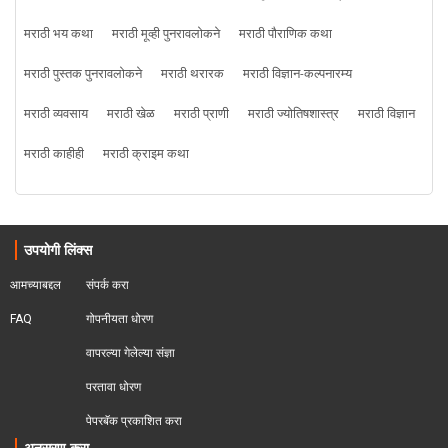
मराठी भय कथा
मराठी मूव्ही पुनरावलोकने
मराठी पौराणिक कथा
मराठी पुस्तक पुनरावलोकने
मराठी थरारक
मराठी विज्ञान-कल्पनारम्य
मराठी व्यवसाय
मराठी खेळ
मराठी प्राणी
मराठी ज्योतिषशास्त्र
मराठी विज्ञान
मराठी काहीही
मराठी क्राइम कथा
उपयोगी लिंक्स
आमच्याबद्दल
संपर्क करा
FAQ
गोपनीयता धोरण
वापरल्या गेलेल्या संज्ञा
परतावा धोरण 
पेपरबॅक प्रकाशित करा