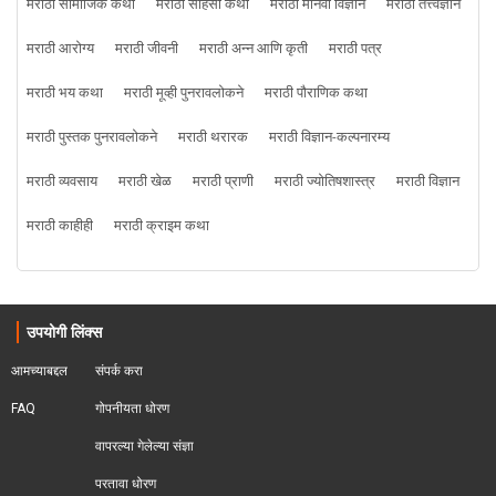
मराठी सामाजिक कथा
मराठी साहसी कथा
मराठी मानवी विज्ञान
मराठी तत्त्वज्ञान
मराठी आरोग्य
मराठी जीवनी
मराठी अन्न आणि कृती
मराठी पत्र
मराठी भय कथा
मराठी मूव्ही पुनरावलोकने
मराठी पौराणिक कथा
मराठी पुस्तक पुनरावलोकने
मराठी थरारक
मराठी विज्ञान-कल्पनारम्य
मराठी व्यवसाय
मराठी खेळ
मराठी प्राणी
मराठी ज्योतिषशास्त्र
मराठी विज्ञान
मराठी काहीही
मराठी क्राइम कथा
उपयोगी लिंक्स
आमच्याबद्दल
संपर्क करा
FAQ
गोपनीयता धोरण
वापरल्या गेलेल्या संज्ञा
परतावा धोरण 