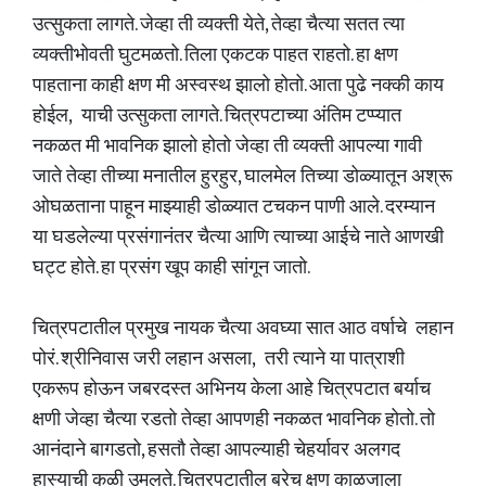
उत्सुकता लागते. जेव्हा ती व्यक्ती येते, तेव्हा चैत्या सतत त्या
व्यक्तीभोवती घुटमळतो. तिला एकटक पाहत राहतो. हा क्षण
पाहताना काही क्षण मी अस्वस्थ झालो होतो. आता पुढे नक्की काय
होईल, याची उत्सुकता लागते. चित्रपटाच्या अंतिम टप्प्यात
नकळत मी भावनिक झालो होतो जेव्हा ती व्यक्ती आपल्या गावी
जाते तेव्हा तीच्या मनातील हुरहुर, घालमेल तिच्या डोळ्यातून अश्रू
ओघळताना पाहून माझ्याही डोळ्यात टचकन पाणी आले. दरम्यान
या घडलेल्या प्रसंगानंतर चैत्या आणि त्याच्या आईचे नाते आणखी
घट्ट होते. हा प्रसंग खूप काही सांगून जातो.
चित्रपटातील प्रमुख नायक चैत्या अवघ्या सात आठ वर्षाचे लहान
पोरं. श्रीनिवास जरी लहान असला, तरी त्याने या पात्राशी
एकरूप होऊन जबरदस्त अभिनय केला आहे चित्रपटात बर्याच
क्षणी जेव्हा चैत्या रडतो तेव्हा आपणही नकळत भावनिक होतो. तो
आनंदाने बागडतो, हसतौ तेव्हा आपल्याही चेहर्यावर अलगद
हास्याची कळी उमलते. चित्रपटातील बरेच क्षण काळजाला