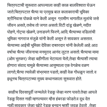
चित्रपटाची सुरूवात आपल्याला काही काळ बालविश्वात घेऊन
जाते.चित्रपटात चैत्या या प्रमुख बाल कलाकाराची भूमिका
श्रीनिवास पोकळे याने केली असून ग्रामीण भागातील मुलांचे जसे
जीवन असते, तसेच तो जगत असतो. विटी दांडू खेळणे, नदीत
पोहणे, गोट्या खेळणे, उनाडपणे फिरणे, आदि. चैत्याच्या वडिलांची
भूमिका नागराज मंजुळे यांनी केली असून ते सावकार असतात.
चेत्याच्या आईची भूमिका देविका दफ्तरदार यांनी केलेली आहे. आठ
वर्षाचा चैत्या जीवनाचा मनमुराद आनंद लुटत असतो. चैत्याचा मामा
(ओम भुतकर) जेव्हा बहीणीला भेटायला येतो,तेव्हा चैत्याशी त्याचा
होणारा संवाद यामुळे चैत्याच्या आयुष्याला एक वेगळेच वळण
लागते,चैत्या त्यावेळी संभ्रमात पडतो, काही वेळ गोंधळून जातो. व
इथूनच चित्रपटाच्या मुख्य कथानकाला सुरूवात होते.
काहीच दिवसापूर्वी जन्मलेले रेडकू जेव्हा मरण पावते.तेव्हा आपले
रेडकू दिसत नाही म्हणल्यावर म्हैस हंबरडा फोडते.व दूध देत
नाही.सावकार जेव्हा खोटे रेडकू बनवून म्हशी जवळ ठेवतो , तेव्हा