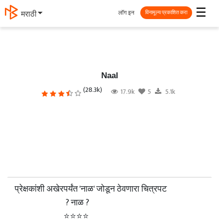
☰
लॉग इन
मराठी
विनामूल्य प्रकाशित करा
Naal
(28.3k)
17.9k
5
5.1k
प्रेक्षकांशी अखेरपर्यंत 'नाळ' जोडून ठेवणारा चित्रपट
? नाळ ?
⭐⭐⭐⭐