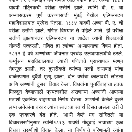
वर्षांचे तर राधाबाईंचे वय केवळ आठ वर्षांचे होते. अण्णा १८८१
यावर्षी मॅट्रिकची परीक्षा उत्तीर्ण झाले. त्यांनी बी. ए. चा
अभ्यासक्रम पूर्ण करण्यासाठी मुंबई येथील एल्फिन्स्टन
महाविद्यालयात प्रवेश घेतला. १८८४ यावर्षी अण्णा बी. ए. ची
परीक्षा उत्तीर्ण झाले. गणित विषयात ते पहिले आले. ही परीक्षा
उत्तीर्ण झाल्यानंतर एल्फिन्स्टन या शाळेत त्यांनी शिक्षकाची
नोकरी पत्करली. गणित हा त्यांच्या अध्यापनाचा विषय होता.
१८९१ हे वर्ष अण्णांच्या जीवनात प्रचंड उलथापालथीचे ठरले.
फर्ग्युसन महाविद्यालयात त्यांची गणिताचे प्राध्यापक म्हणून
नेमणूक झाली. तर दुसरीकडे त्यांच्या पत्नी राधाबाई यांचा
बाळंतपणात दुर्दैवी मृत्यू झाला. दोन वर्षांचा कालावधी लोटला
आणि अण्णांनी दुसरा विवाह केला. विधवांना पुनर्विवाहाचा हक्क
मिळवून देण्यासाठी प्रयत्नशील असणाऱ्या अण्णांनी आपल्या
मताशी एकनिष्ठ राहण्याचा निर्णय घेतला. अण्णांनी केलेले दुसरे
लग्न अनेकांना वरवर त्यांचा स्वतःचा स्वार्थ दिसत असला तरी ते
एक प्रकारचे बंड होते. 'आधी केले मग सांगितले' या
विचारसरणीनुसार त्यांनी१८९३ यावर्षी गोदूबाई नावाच्या एका
विधवा तरुणीशी विवाह केला. या निर्णयाचे परिणामही त्यांना