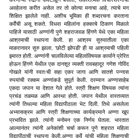
करणाऱ्या रुढींना कवटाळून बसला, सकारात्मक विचारसरणीची
अवहेलना करीत असेल तर तो कोत्या मनाचा आहे, त्याचे मन
शिक्षित झालेले नाही. अशीच भूमिका ही शब्दरचना करताना
कर्वेंची असू शकते. विधवा महिलांना हक्काचे ठिकाण मिळाले
पाहिजे यासाठी अण्णांनी पुणे शहराजवळ हिंगणे येथे एका महिला
आश्रमाची स्थापना केली. हा आश्रम सुरुवातीला एका
माळरानावर सुरु झाला. 'छोटी झोपडी' ही या आश्रमाची पहिली
इमारत होती. अण्णांनी चालविलेल्या महिलांविषयक कार्याने प्रेरित
होऊन हिंगणे येथील एक दानशूर व्यक्ती रावबहादूर गणेश गोविंद
गोखले यांनी स्वतःची सहा एकर जागा आणि सातशे पन्नास
रुपयांची रक्कम अण्णांकडे सुपूर्त केली. दरम्यान अण्णासाहेब
एकदा जपान या देशात गेले होते. स्त्री शिक्षण विषयक त्यांना
प्रचंड तळमळ आणि आस्था होती. जपान येथील वास्तव्यात
त्यांनी तिथल्या महिला विद्यापीठाला भेट दिली. तिथे असलेला
अभ्यासक्रम आणि स्त्री शिक्षणाच्या कार्यक्रमाने अण्णा खूप
प्रभावित झाले. त्यांनी मनोमन एक निर्णय घेतला. भारतात
आल्यानंतर त्यांनी अनेकांशी चर्चा करून पुणे शहरात महिला
विद्यापीठाची स्थापना केली.अण्णा कर्वे यांची महिला शिक्षणाची