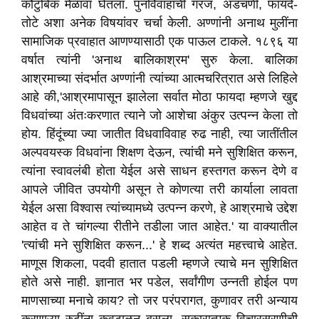
कौटुंबिक मेळावा घेतला. पुनर्विवाहाची गरज, अडचणी, फायदे-
तोटे अशा अनेक विषयांवर चर्चा केली. अण्णांनी अनाथ मुलींना
सामाजिक प्रवाहात आणण्यासाठी एक पाऊल टाकले. १८९६ या
वर्षात त्यांनी 'अनाथ बालिकाश्रम' सुरु केला. बालिका
आश्रमाच्या संदर्भात अण्णांनी त्यांच्या आत्मचरित्रात असे लिहिले
आहे की,'आश्रमापासून झालेला सर्वात मोठा फायदा म्हणजे खुद्द
विधवांच्या अंतःकरणात त्याने जो आशेचा अंकुर उत्पन्न केला तो
होय. हिंदूंच्या ज्या जातीत विधवाविवाह रुढ नाही, त्या जातींतील
अल्पवयस्क विधवांना शिक्षण देऊन, त्यांची मने सुशिक्षित करून,
त्यांना स्वावलंबी होता येईल असे साधन हस्तगत करून देणे व
आपले जीवित उपयोगी असून ते कोणत्या तरी कार्याला लावता
येईल असा विश्वास त्यांच्यामध्ये उत्पन्न करणे, हे आश्रमाचे उद्देश
आहेत व ते चांगल्या रीतीने तडीला जात आहेत.' या वाक्यातील
'त्यांची मने सुशिक्षित करून...' हे शब्द अत्यंत महत्त्वाचे आहेत.
माणूस शिकला, पदवी हातात पडली म्हणजे त्याचे मन सुशिक्षित
होते असे नाही. ज्ञानात भर पडेल, सर्वांगीण उन्नती होईल पण
माणसाच्या मनाचे काय? तो जर परंपरागत, कुणावर तरी अन्याय