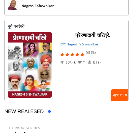
Nagesh S Shewalkar
पूर्ण कादंबरी
प्रेरणादायी चरित्रे.
द्वारा Nagesh S Shewalkar
(65.5k)
307.4k
11
121.9k
एकूण भाग : 10
NEW REALESED
HORROR STORIES