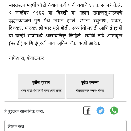
भारतरत्न महर्षी धोंडो केशव कर्वे यांनी वयाचे शतक साजरे केले.
९ नोव्हेंबर १९६२ या दिवशी या महान समाजसुधारकाचे
वृद्धापकाळाने पुणे येथे निधन झाले. त्यांना रघुनाथ, शंकर,
दिनकर, भास्कर ही चार मुले होती. अण्णांनी मराठी आणि इंग्रजी
या दोन्ही भाषांमध्ये आत्मचरित्र लिहिले. त्यांची नावे आत्मवृत्त
(मराठी) आणि इंग्रजी नाव 'लुकिंग बॅक' अशी आहेत.
नागेश सू. शेवाळकर
पूर्वीचा प्रकरण
पुढील प्रकरण
भारत जोडो अभियानाचे जनक : बाबा आमटे
गीतरामायणाचे जनक - गदिमा
हे पुस्तक सामायिक करा:
लेखक बद्दल
फॉलो करा