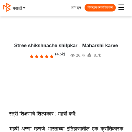
☰
लॉग इन
தமிழ்
विनामूल्य प्रकाशित करा
Stree shikshnache shilpkar - Maharshi karve
(4.5k)
26.7k
8.7k
स्त्री शिक्षणाचे शिल्पकार : महर्षी कर्वे!
'महर्षी अण्णा म्हणजे भारताच्या इतिहासातील एक क्रांतिकारक