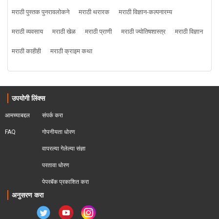
मराठी पुस्तक पुनरावलोकने
मराठी थरारक
मराठी विज्ञान-कल्पनारम्य
मराठी व्यवसाय
मराठी खेळ
मराठी प्राणी
मराठी ज्योतिषशास्त्र
मराठी विज्ञान
मराठी काहीही
मराठी क्राइम कथा
उपयोगी लिंक्स
आमच्याबद्दल
संपर्क करा
FAQ
गोपनीयता धोरण
वापरल्या गेलेल्या संज्ञा
परतावा धोरण 
पेपरबॅक प्रकाशित करा
अनुसरण करा