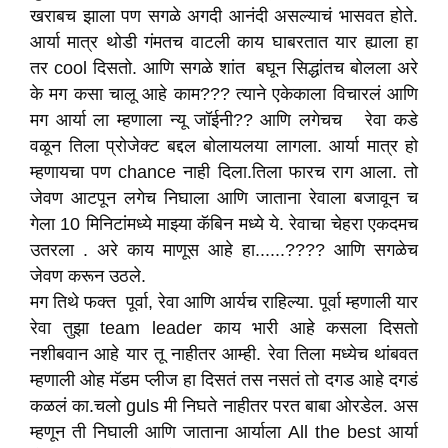
खराबच झाला पण सगळे अगदी आनंदी असल्याचं भासवत होते.
आर्या मात्र थोडी गंमतच वाटली काय घाबरतात यार ह्याला हा
तर cool दिसतो. आणि सगळे शांत बघून सिद्धांतच बोलला अरे
के मग कसा चालू आहे काम??? त्याने एकेकाला विचारलं आणि
मग आर्या ला म्हणाला न्यू जॉईनी?? आणि लगेचच रेवा कडे
वळून तिला प्रोजेक्ट बद्दल बोलायलया लागला. आर्या मात्र हो
म्हणायचा पण chance नाही दिला.तिला फारच राग आला. तो
जेवण आटपून लगेच निघाला आणि जाताना रेवाला बजावून च
गेला 10 मिनिटांमध्ये माझ्या कॅबिन मध्ये ये. रेवाचा चेहरा एकदमच
उतरला . अरे काय माणूस आहे हा......???? आणि सगळेच
जेवण करून उठले.
मग तिथे फक्त पूर्वा, रेवा आणि आर्यच राहिल्या. पूर्वा म्हणाली यार
रेवा तुझा team leader काय भारी आहे कसला दिसतो
नशीबवान आहे यार तू नाहीतर आम्ही. रेवा तिला मध्येच थांबवत
म्हणाली ओह मॅडम प्लीज हा दिसतं तस नसतं तो दगड आहे दगडं
कळलं का.चलो guls मी निघते नाहीतर परत बाबा ओरडेल. अस
म्हणून ती निघाली आणि जाताना आर्याला All the best आर्या