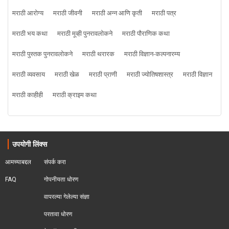
मराठी आरोग्य
मराठी जीवनी
मराठी अन्न आणि कृती
मराठी पत्र
मराठी भय कथा
मराठी मूव्ही पुनरावलोकने
मराठी पौराणिक कथा
मराठी पुस्तक पुनरावलोकने
मराठी थरारक
मराठी विज्ञान-कल्पनारम्य
मराठी व्यवसाय
मराठी खेळ
मराठी प्राणी
मराठी ज्योतिषशास्त्र
मराठी विज्ञान
मराठी काहीही
मराठी क्राइम कथा
उपयोगी लिंक्स
आमच्याबद्दल
संपर्क करा
FAQ
गोपनीयता धोरण
वापरल्या गेलेल्या संज्ञा
परतावा धोरण 