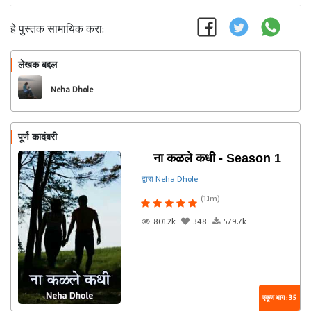
हे पुस्तक सामायिक करा:
लेखक बद्दल
फॉलो करा
Neha Dhole
पूर्ण कादंबरी
ना कळले कधी - Season 1
द्वारा Neha Dhole
(1.1m)
801.2k
348
579.7k
एकूण भाग : 35