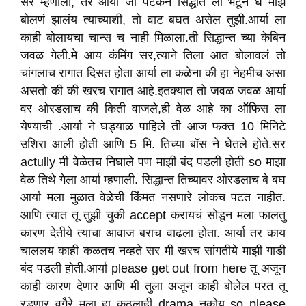
सर म्हणाली, तर आर्या जा पटकन सिद्धांत ला भेटून घे माझं
बोलणं झालंय त्याच्याशी, तो वाट बघत असेल तुझी.आर्या ला
काही बोलायचा चान्स च नाही मिळाला.ती सिद्धान्त च्या केबिन
जवळ गेली.मे आय कंमिंग सर,त्याने तिला आत बोलावलं तो
चांगलाच रागात दिसत होता आर्या ला कळेना की हा नेहमीच असा
असतो की की खरच रागात आहे.इतक्यात तो जवळ जवळ आर्या
वर ओरडलाच की किती वाजले,ही वेळ आहे का ऑफिस ला
येण्याची .आर्या ने घड्याळ पाहिले ती आज फक्त 10 मिनिटे
उशिरा आली होती आणि 5 मि. तिच्या बॉस ने घेतले होते.सर
actully मी वेळेतच निघाले पण माझी बंद पडली होती so माझा
वेळ तिथे गेला आर्या म्हणाली. सिद्धान्त तिच्यावर ओरडलाच बे बघ
आर्या मला मुळात वेळेची किंमत नसणारे लोकच पटत नाहीत.
आणि त्यात तू तुझी चुकी accept करायचं सोडून मला फालतु
कारण देतीये त्याचा आवाज बराच वाढला होता. आर्या तर काय
चाललय काही कळतच नव्हते सर मी खरच सांगतीये माझी गाडी
बंद पडली होती.आर्या please get out from here तू अजून
काही कारण देणार आणि मी तुला अजून काही बोलेल परत तू
रडणार वगैरे मला हा कुठलाही drama नकोय so please