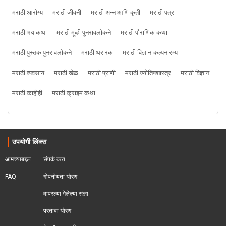
मराठी आरोग्य
मराठी जीवनी
मराठी अन्न आणि कृती
मराठी पत्र
मराठी भय कथा
मराठी मूव्ही पुनरावलोकने
मराठी पौराणिक कथा
मराठी पुस्तक पुनरावलोकने
मराठी थरारक
मराठी विज्ञान-कल्पनारम्य
मराठी व्यवसाय
मराठी खेळ
मराठी प्राणी
मराठी ज्योतिषशास्त्र
मराठी विज्ञान
मराठी काहीही
मराठी क्राइम कथा
उपयोगी लिंक्स
आमच्याबद्दल
संपर्क करा
FAQ
गोपनीयता धोरण
वापरल्या गेलेल्या संज्ञा
परतावा धोरण 