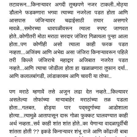
तटावरून...किनाऱ्यावर अगदी तुच्छपणे नजर टाकली..मोठ्या
डौलाने फडकणारा भगवा त्याच्या नजरेला पडत होता आणि
आसपास जंजिऱ्यावर चढाईसाठी तयार असणारे
मावळे...समोरच्या धावपळीवरून त्याला स्पष्ट जाणवत
होते..कोणीतरी मोठा मराठा सरदार जंजिरा गिळायला पुन्हा आला
होता..पण कोणीही असो त्याला काही फरक पडत
नव्हता...अजिंक्य आणि अभेद्य असा जंजिरा किनाऱ्यावरून पहिले
तरी किल्ले जंजिराचे महाद्वार अजिबात नजरेत पडत
नव्हते...आणि त्याचा जोडीला होता हा खळाळणारा तुफान दर्या..
आणि कलालबांगडी, लांडाकासम आणि चावरी या तोफा..
पण मराठे म्हणावें तसे अजुन लढा देत नव्हते...किल्यावर
असलेल्या तोफांच्या माऱ्याबाहेर मराठांच्या तळ पडला
होता...गलबत, होड्या पार पद्‌मदुर्गाच्या आडोशाला
होत्या...त्यामुळे आतापासून दारू गोळा फुक्कट घालवण्यात काही
अर्थ नव्हता..सर्व काही शांत शांत होते..का येणाऱ्या वादळापूर्वीची
शांतता होती ?? इकडे किनाऱ्यावर शंभू राजे आणि कोंढाजी बाबा