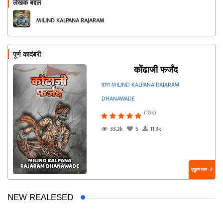
लेखक बद्दल
फॉलो करा
MILIND KALPANA RAJARAM
DHANAWADE
पूर्ण कादंबरी
कोंढाजी फर्जंद
द्वारा MILIND KALPANA RAJARAM
DHANAWADE
(18k)
33.2k
5
11.3k
एकूण भाग : 2
NEW REALESED