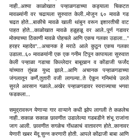
नाही..अश्या काळोखात पन्हाळगडाच्या कड्याला चिकटत
मावळ्यांनी वर चढायला सुरुवात केली..मोजुन ६० मावळे गड
चढत होते...बाकीचे मावळे खाली थांबुन वरून इशारतीची वाट
पाहत होते...काळोखात मावळे हळुहळू वर आले..पूर्ण गडावर
मोक्याच्या ठिकाणी मावळे पोहचले आणि एकच गलका उडाला..."
हरहर महादेव"...अचानक हे मराठे आले कुठून एकच गलका
उडाला..६० मावळयांनी एक एक गनीम टिपून कापायला सुरुवात
केली पन्हाळा गडाचा किल्लेदार बाबूखान व कोंडाजी फर्जंद
यांच्यात तुंबळ युध्द झाले...आणि अचानक पन्हाळगडाच्या
जंगलातून कर्णे,तुतारी वजी लागल्या..ते ऐकून गनिमांचे उरले
सुरले अवसान गळाले..अखेर पन्हाळगडावर स्वराज्याचा भगवा
फडकला...
समुद्रावरून येणाऱ्या गार वाऱ्याने कधी झोप लागली ते कळलेच
नाही..सकाळ सकाळ छावणीत उडालेल्या गडबडीने शंभू राजांना
जाग आली. छावणीत सगळेच गोंधळाचं वातावरण होते..कानावर
येणारी खबर मेंदू सुन्न करणारी होती. आपले कोंढाजी बाबा आणि