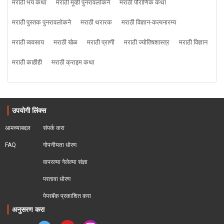
मराठी भय कथा
मराठी मूव्ही पुनरावलोकने
मराठी पौराणिक कथा
मराठी पुस्तक पुनरावलोकने
मराठी थरारक
मराठी विज्ञान-कल्पनारम्य
मराठी व्यवसाय
मराठी खेळ
मराठी प्राणी
मराठी ज्योतिषशास्त्र
मराठी विज्ञान
मराठी काहीही
मराठी क्राइम कथा
उपयोगी लिंक्स
आमच्याबद्दल
संपर्क करा
FAQ
गोपनीयता धोरण
वापरल्या गेलेल्या संज्ञा
परतावा धोरण 
पेपरबॅक प्रकाशित करा
अनुसरण करा