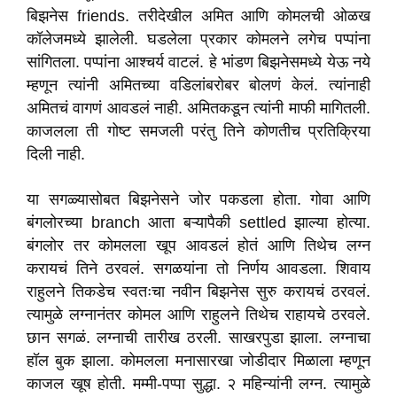
बिझनेस friends. तरीदेखील अमित आणि कोमलची ओळख
कॉलेजमध्ये झालेली. घडलेला प्रकार कोमलने लगेच पप्पांना
सांगितला. पप्पांना आश्चर्य वाटलं. हे भांडण बिझनेसमध्ये येऊ नये
म्हणून त्यांनी अमितच्या वडिलांबरोबर बोलणं केलं. त्यांनाही
अमितचं वागणं आवडलं नाही. अमितकडून त्यांनी माफी मागितली.
काजलला ती गोष्ट समजली परंतु तिने कोणतीच प्रतिक्रिया
दिली नाही.
या सगळ्यासोबत बिझनेसने जोर पकडला होता. गोवा आणि
बंगलोरच्या branch आता बऱ्यापैकी settled झाल्या होत्या.
बंगलोर तर कोमलला खूप आवडलं होतं आणि तिथेच लग्न
करायचं तिने ठरवलं. सगळयांना तो निर्णय आवडला. शिवाय
राहुलने तिकडेच स्वतःचा नवीन बिझनेस सुरु करायचं ठरवलं.
त्यामुळे लग्नानंतर कोमल आणि राहुलने तिथेच राहायचे ठरवले.
छान सगळं. लग्नाची तारीख ठरली. साखरपुडा झाला. लग्नाचा
हॉल बुक झाला. कोमलला मनासारखा जोडीदार मिळाला म्हणून
काजल खूष होती. मम्मी-पप्पा सुद्धा. २ महिन्यांनी लग्न. त्यामुळे