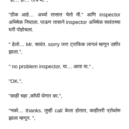
"हो… हो… तोच मी.",
"ठीक आहे… अर्ध्या तासात येतो मी." आणि inspector
अभिषेक निघाला. पाऊण तासाने inspector अभिषेक सावंतच्या
घरी पोहोचला.
" हेलो… Mr. सावंत. sorry जरा ट्राफिक लागलं म्हणून उशीर
झाला.",
" no problem inspector, या… आता या." ,
"OK.",
"काही चहा ,कॉफी घेणार का.",
"नको… thanks. तुम्ही call केला होतात, काहीतरी प्रोब्लेम
झाला म्हणून. ",