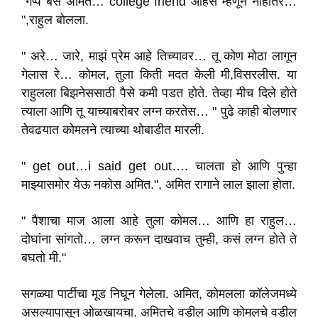
"गप्प बस अमित… college friend आहेस म्हणून नाहीतर…
",राहुल बोलला.
" अरे… जारे, माझं प्रेम आहे तिच्यावर… तू कोण मोठा लागून
गेलास रे… कोमल, तुला किती मदत केली मी,विसरलीस. या
राहुलला बिझनेससाठी पैसे कमी पडत होते. तेव्हा मीच दिले होते
त्याला आणि तू याच्याबरोबर लग्न करतेस… " पुढे काही बोलणार
तेवढयात कोमलने त्याच्या थोबाडीत मारली.
" get out…i said get out…. चालता हो आणि पुन्हा
माझ्यासमोर येऊ नकोस अमित.", अमित रागाने लाल झाला होता.
" पैशाचा माज आला आहे तुला कोमल… आणि हा राहुल…
दोघांना सांगतो… लग्न करून दाखवाच तुम्ही, कसं लग्न होते ते
बघतो मी."
सगळ्या पार्टीचा मूड निघून गेलेला. अमित, कोमलला कॉलेजमध्ये
असल्यापासून ओळखायचा. अमितचे वडील आणि कोमलचे वडील