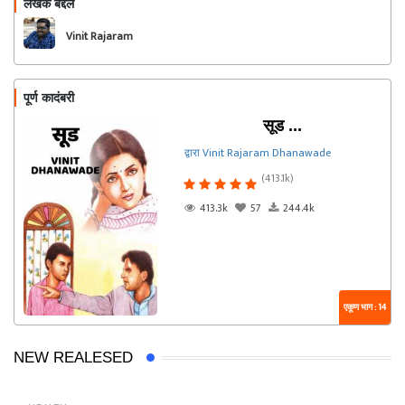
लेखक बद्दल
फॉलो करा
Vinit Rajaram
Dhanawade
पूर्ण कादंबरी
सूड ...
द्वारा Vinit Rajaram Dhanawade
(413.1k)
413.3k
57
244.4k
एकूण भाग : 14
NEW REALESED