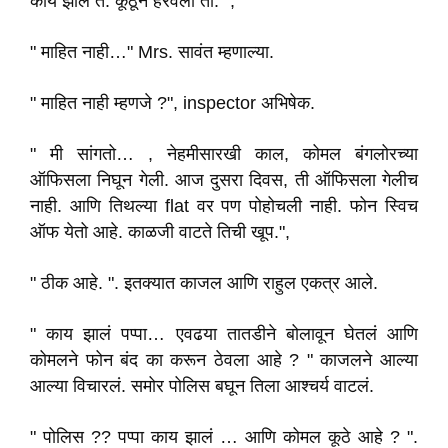
काय झालं ते. कूठून हरवली ती." ,
" माहित नाही…" Mrs. सावंत म्हणाल्या.
" माहित नाही म्हणजे ?", inspector अभिषेक.
" मी सांगतो… , नेहमीसारखी काल, कोमल बंगलोरच्या
ऑफिसला निघून गेली. आज दुसरा दिवस, ती ऑफिसला गेलीच
नाही. आणि तिथल्या flat वर पण पोहोचली नाही. फोन स्विच
ऑफ येतो आहे. काळजी वाटते तिची खूप.",
" ठीक आहे. ". इतक्यात काजल आणि राहुल एकत्र आले.
" काय झालं पप्पा… एवढया तातडीने बोलावून घेतलं आणि
कोमलने फोन बंद का करून ठेवला आहे ? " काजलने आल्या
आल्या विचारलं. समोर पोलिस बघून तिला आश्चर्य वाटलं.
" पोलिस ?? पप्पा काय झालं … आणि कोमल कूठे आहे ? ".