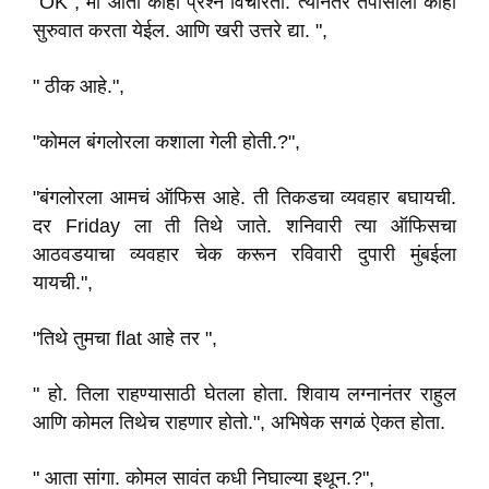
"OK , मी आता काही प्रश्न विचारतो. त्यानंतर तपासाला काही
सुरुवात करता येईल. आणि खरी उत्तरे द्या. ",
" ठीक आहे.",
"कोमल बंगलोरला कशाला गेली होती.?",
"बंगलोरला आमचं ऑफिस आहे. ती तिकडचा व्यवहार बघायची.
दर Friday ला ती तिथे जाते. शनिवारी त्या ऑफिसचा
आठवडयाचा व्यवहार चेक करून रविवारी दुपारी मुंबईला
यायची.",
"तिथे तुमचा flat आहे तर ",
" हो. तिला राहण्यासाठी घेतला होता. शिवाय लग्नानंतर राहुल
आणि कोमल तिथेच राहणार होतो.", अभिषेक सगळं ऐकत होता.
" आता सांगा. कोमल सावंत कधी निघाल्या इथून.?",