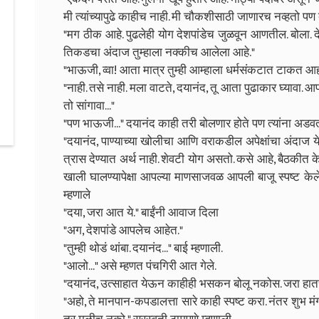
मी त्यांच्यापुढे काहीच नाही. मी चौकशीसाठी जाणारच नव्हतो पण 
"मग ठीक आहे. पुढलेही योग देशपांडेच जुळवून आणतील. बोला. देशप
तिकडचा अंदाज तुम्हाला नक्कीच आलेला आहे."
"भाऊजी, व्वा! आता मात्र तुम्ही आम्हाला धर्मसंकटात टाकत आ
"नाही. तसे नाही. मला वाटते, दयानंद, तू आता पुढाकार घ्यावा. आ
तो सांगावा..."
"पण भाऊजी..." दयानंद काही तरी बोलणार होते पण त्यांना अडवत
"दयानंद, पाण्याच्या खोलीचा आणि वराकडील अपेक्षांचा अंदाज य
त्रास देण्यात अर्थ नाही. शेवटी योग असतो. कसे आहे, बैठकीत के
खाली घालण्यापेक्षा आपल्या माणसाजवळ आपली बाजू स्पष्ट केले
म्हणाले
"दया, जरा आत ये." बाईंनी आवाज दिला
"अग, देशपांडे आपलेच आहेत."
"तुम्ही थोडं थांबा. दयानंद..." बाई म्हणाली.
"आलो..." असे म्हणत पंचगिरी आत गेले.
"दयानंद, उत्साहात येऊन काहीही भसकन बोलू नकोस. जरा हात
"अहो, ते मानपान-कपडालत्ता सारे काही स्पष्ट करा. नंतर शुभ 