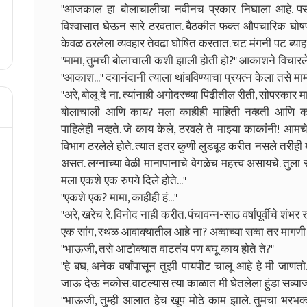
"आजकाल हा बोलाचालीचा नवीनच प्रकार निघाला आहे. पसंती
विश्वासात घेऊन सारे ठरवतात. बैठकीत फक्त औपचारिक घोषणा
केवळ ठरलेला व्यवहार तेवढा घोषित करतात. चट मंगनी पट ब्याह
"मामा, तुमची बोलाचाली कशी झाली होती हो?" आकाशने विचारल
"आकाश..." दयानंदानी त्याला थांबविण्याचा प्रयत्न केला तसे माम
"अरे, बोलू दे ना. त्यांनाही अगोदरच्या पिढीतील रीती, सोपस्
बोलाचाली आणि काय? मला काहीही माहिती नव्हती आणि कळत
पाहिलेही नव्हते. जे काय केले, ठरवले ते माझ्या काकांनी! आमचे
विभाग ठरलेले होते. त्यात इतर कुणी लुडबूड करीत नसले तरीही म
असत. लग्नाच्या वेळी मानापानाचे वेगळेच महत्त्व असायचे. तुला स
मला एकशे एक रुपये दिले होते..."
"एकशे एक? मामा, काहीही हं..."
"अरे, खरेच रे. विनोद नाही करीत. पंचावन्न-साठ वर्षांपूर्वीचे शं
एक सांग, स्थळ आवाक्यातील आहे ना? अव्वाच्या सव्वा तर मागण
"भाऊजी, तसे आटोक्यात वाटतंय पण बघू काय होते ते?"
"हे बघ, अनेक वर्षांपासून तुझी पायपीट चालू आहे हे मी जाणतो. 
जाऊ देऊ नकोस. वाटल्यास त्या काळात मी घेतलेला हुंडा सव्य
"भाऊजी, तुम्ही आलात हेच खूप मोठे काम झाले. तुमचा भरभक्