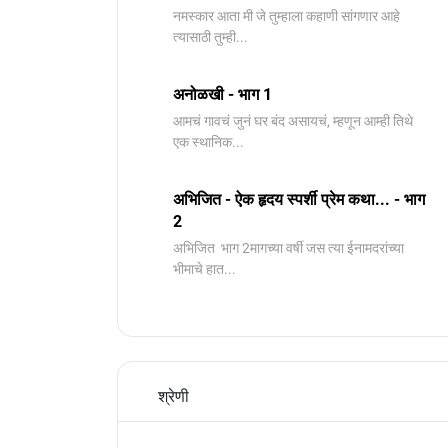
नमस्कार आता मी जे तुम्हाला कहाणी सांगणार आहे
त्यासाठी तुम्ही...
अनोळखी - भाग 1
आमचं गावचं जुनं घर बंद असायचं, म्हणून आम्ही तिथे
एक स्थानिक...
अभिजित - ऐक हृदय स्पर्शी प्रेम कथा... - भाग
2
️अभिजित ️ भाग 2मागच्या वर्षी जस त्या ईनामदरांच्या
भीमाचे हात...
श्रेणी