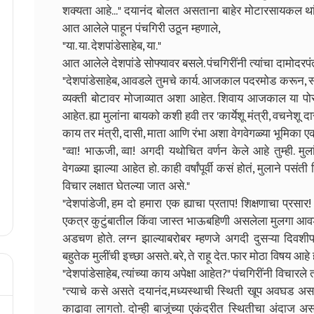
शक्यता आहे..." दयानंद बोलत असताना बाहेर मोटारसायकल था
आत आलेले पाहून पंचगिरी उठून म्हणाले,
"या. या. देशपांडेसाहेब, या."
आत आलेले देशपांडे सोफ्यावर बसले. पंचगिरींनी त्यांचा दामोदरप
"देशपांडेसाहेब, आवडले तुमचे कार्य. आजकाल पदरमोड करून, स
व्यक्ती बोटावर मोजाव्यात अशा आहेत. शिवाय आजकाल या पोरा
आहेत. ह्या मुलांना बायको कशी हवी तर 'कार्येशू मंत्री, वचनेशू 
काय तर मंत्री, दासी, माता आणि रंभा अशा वेगवेगळ्या भूमिका 
"व्वा! भाऊजी, व्वा! अगदी यथोचित वर्णन केले आहे तुम्ही. मु
वेगळ्या झाल्या आहेत हो. काही वर्षांपूर्वी कसं होतं, मुलाने पस
विचार लक्षात घेतल्या जात असे."
"देशपांडेजी, हम दो हमारा एक ह्याचा प्रताप! शिक्षणाचा प्रस
एकत्र कुटुंबातील किंवा जास्त भाऊबहिणी असलेला मुलगा आव
अडचण होते. लग्न झाल्याबरोबर म्हणजे अगदी दुसऱ्या दिवशीपा
बहुतेक मुलींची इच्छा असते. बरे, ते राहू देत. फार मोठा विषय आहे 
"देशपांडेसाहेब, त्यांच्या काय अपेक्षा आहेत?" पंचगिरींनी विचारले
"त्याचे कसे असते दयानंद,मध्यस्थाची स्थिती खूप अवघड असते 
काढावा लागतो. दोन्ही बाजूंच्या एकंदरीत स्थितीचा अंदाज असत