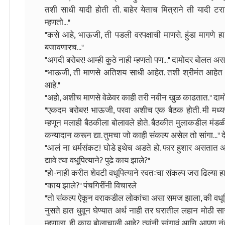
तशी साधी यादी होती ती. बाहेर येताच मित्राने ती यादी टराटर
म्हणतो..."
"कसे आहे, भाऊजी, ती पडली वरपक्षाची माणसे. हुंडा मागणे हा 
बजावणारच..."
"अगदी बरोबर! आम्ही कुठे नाही म्हणतो पण..." दामोदर बोलत असता
"भाऊजी, ती माणसे अतिशय साधी आहेत. तशी श्रीमंत आहेत पण 
आहे."
"अहो, अशीच माणसे वेळेवर काही तरी नवीन खुळ काढतात." दामो
"एकदम बरोबर! भाऊजी, परवा अशीच एक बैठक होती. मी मध्यस
म्हणून मलाही बैठकीला बोलावले होते. बैठकीत मुलाकडील मंडळी
कन्यादान करून द्या. तुमचा जो काही संकल्प असेल तो सांगा..." 
"आलं ना धर्मसंकट! घोडे इथेच अडते हो. फार हुशार असता
द्यावे त्या वधूपित्याने? पुढे काय झाले?"
"हो-नाही करीत शेवटी वधूपित्याने स्वतःचा संकल्प जरा ढिल्या 
"काय झाले?" पंचगिरींनी विचारले
"तो संकल्प ऐकून वराकडील लोकांचा असा समज झाला, की वधूप
नुसते हात धुवून घेण्यात अर्थ नाही तर घरातील लहान मोठी सार
म्हणाला, ही काय बोलाचाली आहे? त्यांनी सांगावं आणि आपण नंदी