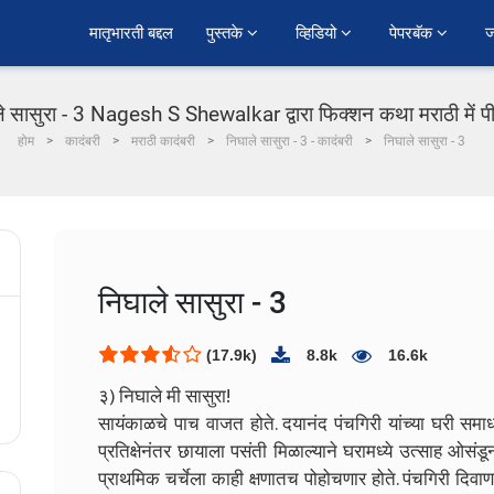
﻿मातृभारती बद्दल
पुस्तके 
व्हिडियो 
पेपरबॅक 
ज
े सासुरा - 3 Nagesh S Shewalkar द्वारा फिक्शन कथा मराठी में 
होम
कादंबरी
मराठी कादंबरी
निघाले सासुरा - 3 - कादंबरी
निघाले सासुरा - 3
निघाले सासुरा - 3
(17.9k)
8.8k
16.6k
३) निघाले मी सासुरा!
सायंकाळचे पाच वाजत होते. दयानंद पंचगिरी यांच्या घरी समाध
प्रतिक्षेनंतर छायाला पसंती मिळाल्याने घरामध्ये उत्साह ओसंडू
प्राथमिक चर्चेला काही क्षणातच पोहोचणार होते. पंचगिरी दि