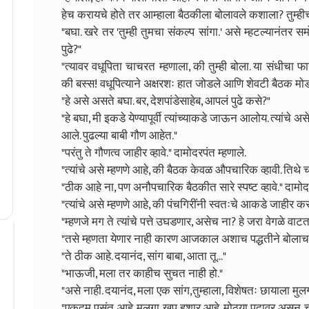
हेच करायचे होते तर आम्हाला बैठकीला बोलावले कशाला? तुम्ही
"बघा. खरे तर 'तुम्ही तुमचा संकल्प सांगा.' असे म्हटल्यानंतर स
पुढे?"
"त्यावर वधूपिता चाचरत म्हणाला, की तुम्ही बोला. या संधीचा
की बस्स! वधूपित्याने अक्षरशः हात जोडले आणि शेवटी बैठक मो
"हे असे असते बघा. बर, देशपांडेसाहेब, आपलं पुढे कसे?"
"हे बघा, मी इकडे येण्यापूर्वी त्यांच्याकडे जाऊन आलोय. त्यांचे
आले. पुढल्या बाबी गौण आहेत."
"परंतु ते गौणत्व जाहीर व्हावे." दामोदरपंत म्हणाले.
"त्यांचे असे म्हणणे आहे, की बैठक केवळ औपचारिक व्हावी. तिथे च
"ठीक आहे ना, पण अनौपचारिक बैठकीत सारे स्पष्ट व्हावे." दामोद
"त्यांचे असे म्हणणे आहे, की पंचगिरींनी स्वतःचे आकडे जाहीर कर
"म्हणजे मग ते त्यांचे पत्ते उघडणार, असेच ना? हे जरा वेगळे वाट
"तसे म्हणता येणार नाही कारण आजकाल अशाच पद्धतीने बोलाच
"ते ठीक आहे. दयानंद, सांग बाबा, आता तू..."
"भाऊजी, मला तर काहीच सुचत नाही हो."
"असे नाही. दयानंद, मला एक सांग,तुम्हाला, विशेषतः छायाला मु
"एकदम पसंत आहे. मुलगा खूप हुशार आहे. मोठ्या पदावर असून चा