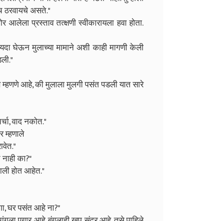
च ठरवायचे असते."
मोर आलेला प्रस्ताव तत्क्षणी स्वीकारायला हवा होता.
 फायदा घेऊन मुलाच्या मामाने अशी काही मागणी केली
डली."
 असे म्हणणे आहे, की मुलाला मुलगी पसंत पडली यात सारे
र्चा, वाद नकोत."
र म्हणाले
ावेत."
त नाही का?"
ाली होत आहेत."
लगा, घर पसंत आहे ना?"
ंगला पगार आहे. बंगलाही खूप सुंदर आहे. तसे पाहिले