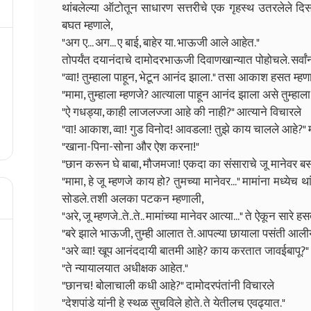
थांबलेल्या ऑटोतून साधारण सत्तरीचे एक गृहस्थ उतरलेले द
बघत म्हणाले,
"अग ए... अग... ए बाई, बाहेर या. भाऊजी आले आहेत."
तोपर्यंत दयानंदाचे दामोदरभाऊजी दिवाणखान्यात पोहोचले. सर्वांन
"व्वा! तुम्हाला पाहून, भेटून आनंद झाला." तसा आकाश हसत म्हण
"मामा, तुम्हाला म्हणजे? आत्याला पाहून आनंद झाला असे तुम्हाल
"ऐ गधड्या, काही लाजलज्जा आहे की नाही?" आत्याने विचारले
"वा! आकाश, व्वा! गुड विनोद! आवडला! तुझे काय चालले आहे?" म
"खाना-पिना-सोना और ऐश करना!"
"छान करून घे बाबा, मौजमजा! एकदा का संसाराचे जू मानेवर बस
"मामा, हे जू म्हणजे काय हो? तुमच्या मानेवर..." मामांना मध्येच
सोडले. तशी अलका पटकन म्हणाली,
"अरे, जू म्हणजे..ते..ते.. मामांच्या मानेवर आत्या..." ते ऐकून सार
"बरे झाले भाऊजी, तुम्ही आलात ते. आपल्या छायाला पसंती आली
"अरे व्वा! खूप आनंददायी बातमी आहे? काय करतात जावईबापू?"
"ते न्यायालयात अधीक्षक आहेत."
"छानच! बोलाचाली कधी आहे?" दामोदरपंतांनी विचारले
"देशपांडे यांनी हे स्थळ सुचविले होते. ते येतीलच एवढ्यात."