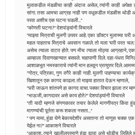
मुलाकडील मंडळीचा काही अंदाज असेल, त्यांनी काही अपेक्षा 
सांगा. तसा आमचा आग्रह नाही पण वधूकडील मंडळीस थोडी अग
परवा अशीच एक घटना घडली..."
"कोणती घटना?" देशपांड्यांनी विचारले
"माझ्या मित्राची मुलगी उपवर आहे. एका डॉक्टर मुलाच्या घरी 
महल पाहताच मित्राचे अवसान गळाले. तो मला 'घरी परत चल.'
असेच त्याला वाटत होते. पण मीच त्याला मोठ्या आग्रहाने, एक
आम्हाला दिवाणखान्यात बसवले. चहापाणी दिले. दहा-पंधरा मिनिटा
आशाळभूत नमस्काराचे त्यांनी मान हलवून प्रत्युत्तर दिले. आमच्य
"गोत्र, पत्रिका, गुण वगैरे काही नाही. मुलगी पाहण्याचा कार्यक
खिशातून एक कागद काढला. तो माझ्या हातात देऊन म्हणाले,
"घरी जाऊन शांतपणे हा कागद वाचा. पक्का विचार झाला तर म्हणज
"भाऊजी, कागदावर असे काय होते?" देशपांड्यांनी विचारले
"ती यादी म्हणजे संगणकावर तयार केलेले मागणीपत्र किंवा हुंड
मागण्यांची पूर्तता करू शकला नसता..."
" पण मामा, हुंडा घेणे बेकायदेशीर असताना तो माणूस चक्क ए
येईल ना?" आकाशने विचारले
"आकाश, त्याने खालीलप्रमाणे हुंडा द्यावा असे थोडीच लिहिल