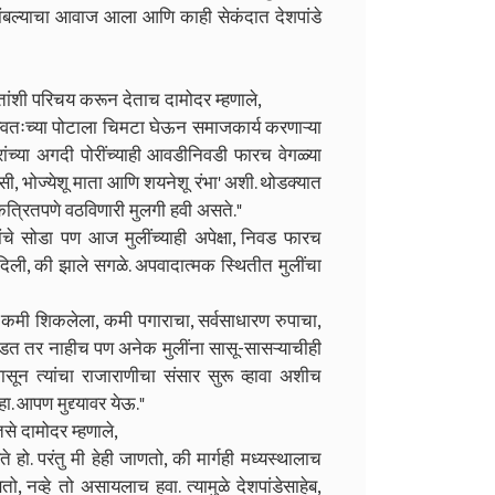
ंबल्याचा आवाज आला आणि काही सेकंदात देशपांडे
ंतांशी परिचय करून देताच दामोदर म्हणाले,
्वतःच्या पोटाला चिमटा घेऊन समाजकार्य करणाऱ्या
ंच्या अगदी पोरींच्याही आवडीनिवडी फारच वेगळ्या
दासी, भोज्येशू माता आणि शयनेशू रंभा' अशी. थोडक्यात
एकत्रितपणे वठविणारी मुलगी हवी असते."
लांचे सोडा पण आज मुलींच्याही अपेक्षा, निवड फारच
ंती दिली, की झाले सगळे. अपवादात्मक स्थितीत मुलींचा
ार! कमी शिकलेला, कमी पगाराचा, सर्वसाधारण रुपाचा,
डत तर नाहीच पण अनेक मुलींना सासू-सासऱ्याचीही
सून त्यांचा राजाराणीचा संसार सुरू व्हावा अशीच
हा. आपण मुद्द्यावर येऊ."
 तसे दामोदर म्हणाले,
हो. परंतु मी हेही जाणतो, की मार्गही मध्यस्थालाच
ो, नव्हे तो असायलाच हवा. त्यामुळे देशपांडेसाहेब,