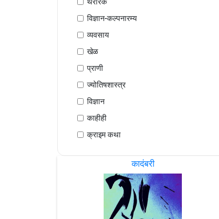
थरारक
विज्ञान-कल्पनारम्य
व्यवसाय
खेळ
प्राणी
ज्योतिषशास्त्र
विज्ञान
काहीही
क्राइम कथा
कादंबरी