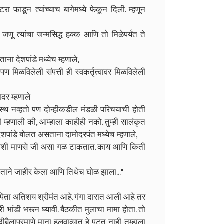
ा फाडून त्यांच्याच बागेमध्ये फेकून दिली. म्हणून
जणू त्यांचा जन्मसिद्ध हक्क आणि तो मिळेपर्यंत ते
ना देशपांडे मध्येच म्हणाले,
मिळविलेली संपत्ती ही स्वकर्तृत्वावर मिळविलेली
दर म्हणाले
्थ नव्हतो पण दोन्हीकडील मंडळी परिचयाची होती
 म्हणाली की, आम्हाला काहीही नको. तुम्ही सालंकृत
देशपांडे बोलत असताना दामोदरपंत मध्येच म्हणाले,
त अशी माणसे जी असा गळ टाकतात. काय आणि किती
हाताने जाहीर केला आणि तिथेच घोळ झाला..."
िता अतिशय श्रीमंत आहे. गंगा दारात आली आहे तर
ी भांडी भरून घ्यावी. बैठकीत मुलाचा मामा होता. तो
बैलाप्रमाणे माना हलवाव्यात हे पटत नाही. तुम्हाला