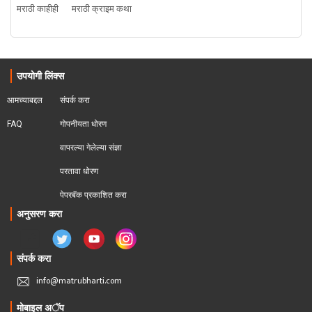
मराठी काहीही
मराठी क्राइम कथा
उपयोगी लिंक्स
आमच्याबद्दल
संपर्क करा
FAQ
गोपनीयता धोरण
वापरल्या गेलेल्या संज्ञा
परतावा धोरण 
पेपरबॅक प्रकाशित करा
अनुसरण करा
संपर्क करा
info@matrubharti.com
मोबाइल अॅप