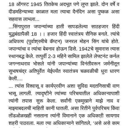
18 ऑगस्ट 1945 तितकेच अदभूत पणे लुप्त झाले. दोन वर्षे व
दीडमहिन्याच्या काळात मला त्याचा दैनंदिन असा पुष्कळ असा
सहवास लाभला...
...सिंगापुरात जपान्यांच्या हाती सापडलेल्या साठहजार हिंदी
युद्धबंद्यापैकी 18 ।। हजार हिंदी स्वातंत्र्य सैनिक बनले. त्यांचे
अधिपत्य (पुर्वाश्रमीचे कॅप्टन) जनरल मोहन सिंग यांचे होते.
जपान्यांचा व त्यांचा बेबनाव होऊन डिसे. 1942चे सुमारास त्यास
स्थानबद्ध केले. तत्पुर्वी 2-3 महिने सामिल झालेले लेफ्टनंट कर्नल
जगन्नाथराव भोसले यांनी जपान्यांच्या विनंतीवरून जर्मनीतून
सुभाषचंद्र अतिपुर्वेत येईपर्यंत स्वातंत्र्य चळवळीची धुरा धारण
केली....
... त्यांस विश्वासू व कार्यप्रवीण अशा सुविद्य मदतनिसाची वाण
भासू लागली. त्यादृष्टीने त्यांच्या परिचयातील अधिकाऱ्यापाशी
त्यांनी तपास सुरू केला. सर्वांनी एकमुखाने माझे नाव व
माझ्याबद्दलची माहिती कानी घातली. असा रितीने पुर्वपरिचय किंवा
तोंडओळखही नसताना त्यांनी विमानाने एक अधिकाऱी सायगाव
शहरी पाठवला. मला त्या अधिकाऱ्याने सांगितले, ‘असे असे काम