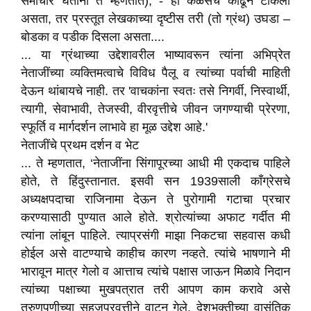
समाचार घेताना ते म्हणतात), - हा कळसच काढून टाकला
असता, तर प्रस्तूत लेखकाच्या दृष्टीस तरी (तो ग्रंथ) उघडा –
बोडका व पडीक दिसला असता....
... या ग्रंथाच्या उद्देशावरील भाष्यावरून त्यांना अभिप्रेत
नेताजींच्या व्यक्तिमत्वाचे विविध पैलू व त्यांच्या पर्वाची माहिती
देऊन थांबायचे नाही. तर 'वाचकांना स्वतः तसे निगर्वी, निस्वार्थी,
त्यागी, सेवाभावी, तेजस्वी, वीरवृत्तीचे जीवन जगण्याची प्रेरणा,
स्फूर्ति व मार्गदर्शन लाभावे हा मूळ उद्देश आहे.'
नेताजींचे प्रथम दर्शन व भेट
... ते म्हणतात, ‘नेताजींना सिंगापूरच्या आधी मी एकदाच पाहिले
होते, ते हिंदुस्तानात. इसवी सन 1939साली कॉंग्रेसचे
अध्यक्षपदाचा राजिनामा देऊन ते पुरोगामी गटाचा प्रचार
करण्यासाठी पुण्यात आले होते. श्रोत्यांच्या अफाट गर्दीत मी
त्यांना लांबून पाहिले. त्याप्रसंगी माझा निकटचा सहवास कधी
होईल असे वाटण्याचे काहीच कारण नव्हते. त्यांचे भाषणाने मी
भारावून मात्र गेलो व आत्ताच त्यांचे पक्षास जाऊन मिळावे निदान
त्यांच्या पक्षाच्या मुखपत्रात तरी आपण काम करावे असे
तरुणपणीच्या सहजप्रवृत्तीने वाटून गेले. देशभक्तीच्या वासंतिक