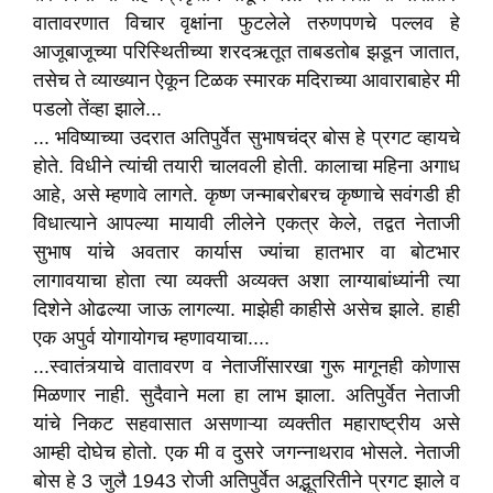
वातावरणात विचार वृक्षांना फुटलेले तरुणपणचे पल्लव हे
आजूबाजूच्या परिस्थितीच्या शरदऋतूत ताबडतोब झडून जातात,
तसेच ते व्याख्यान ऐकून टिळक स्मारक मदिराच्या आवाराबाहेर मी
पडलो तेंव्हा झाले...
... भविष्याच्या उदरात अतिपुर्वेत सुभाषचंद्र बोस हे प्रगट व्हायचे
होते. विधीने त्यांची तयारी चालवली होती. कालाचा महिना अगाध
आहे, असे म्हणावे लागते. कृष्ण जन्माबरोबरच कृष्णाचे सवंगडी ही
विधात्याने आपल्या मायावी लीलेने एकत्र केले, तद्वत नेताजी
सुभाष यांचे अवतार कार्यास ज्यांचा हातभार वा बोटभार
लागावयाचा होता त्या व्यक्ती अव्यक्त अशा लाग्याबांध्यांनी त्या
दिशेने ओढल्या जाऊ लागल्या. माझेही काहीसे असेच झाले. हाही
एक अपुर्व योगायोगच म्हणावयाचा....
...स्वातंत्र्याचे वातावरण व नेताजींसारखा गुरू मागूनही कोणास
मिळणार नाही. सुदैवाने मला हा लाभ झाला. अतिपुर्वेत नेताजी
यांचे निकट सहवासात असणाऱ्या व्यक्तीत महाराष्ट्रीय असे
आम्ही दोघेच होतो. एक मी व दुसरे जगन्नाथराव भोसले. नेताजी
बोस हे 3 जुलै 1943 रोजी अतिपुर्वेत अद्भूतरितीने प्रगट झाले व