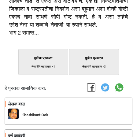
लोकांचे तोंडी ते एकेरी असे वाटावयाचे. एकाद्या निकटवर्तियाचा
जिव्हाळा व राष्ट्रपतीचा निदर्शन असा बहुमान अशा दोन्ही गोष्टी
एकाच नावा साधणे सोपी गोष्ट नव्हती. हे व असा तऱ्हेचे
उद्देश‘नेता’ या शब्दाचे ‘नेताजी’ या रुपाने साधले.
भाग 2 समाप्त...
पूर्वीचा प्रकरण
पुढील प्रकरण
नेताजींचे सहवासात - 1
नेताजींचे सहवासात - 3
हे पुस्तक सामायिक करा:
लेखक बद्दल
फॉलो करा
Shashikant Oak
पूर्ण कादंबरी