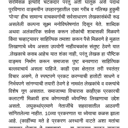
सरमिसळ इत्यादि चटकदार परंतु अंती घातुक असे पदार्थ
पुरविणारा वाङ्मयीन उपहारगृहातील एका गरीब व गलिच्छ हुकुमी
'पोऱ्या' हीच सामान्य वाचकवर्गाची सर्वसाधारण लेखकासंबंधी रूढ
असलेली कल्पना सूक्ष्म मनोविष्लेषणांत दिसून येते. शाब्दिक
अथवा अलंकारिक सर्कस करून लोकांची शाबासकी मिळवणे
किंवा चव्हाट्यावर साहित्यिक तमाशा करून पैसे मिळवणे हे मुळात
लिखाणाचे ध्येय असता उपयोगी नाहीवचकांस संतुष्ट ठेवणे यात
.लेखकाचे कसब आहेच यात शंका नाही, परंतु लेखक हा पौष्टिक
वाङ्मय निर्माण करून समाजास पुष्ट बनवणारा साहित्यिक
बल्लवाचार्य असला पाहिजे. काही एका क्षेत्रात तरी स्वतंत्र
विचार असणे, ते स्पष्टपणे प्रकट करण्याची हातोटी साधणे व
निर्भयपणे सांगण्याची तयारी ठेवणे हे नामवंत लेखकांचे व वक्त्यांचे
विशेष गूण असतात. समाजाच्या विचारास काहीएक प्रकारची
कलाटणी मिळावी हाच कोणत्याही ध्येयनिष्ठ लिखाणाचा उद्देश
असतो. लघुकथांप्रमाणे नेताजींचे सहवासातील आठवणी
सांगितलेल्या नाहीत. 10व्या प्रकरणात या ध्येयाचा कळस झाला
आहे. (काहींच्या मते हे प्रकरण अस्थानी वाटते अशा मतांचा