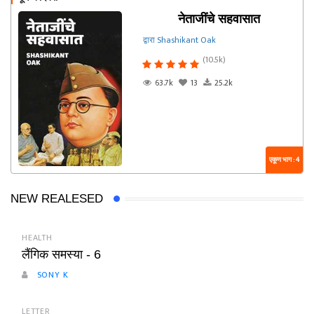
नेताजींचे सहवासात
द्वारा Shashikant Oak
(10.5k)
63.7k
13
25.2k
एकूण भाग : 4
NEW REALESED
HEALTH
लैंगिक समस्या - 6
SONY K
LETTER