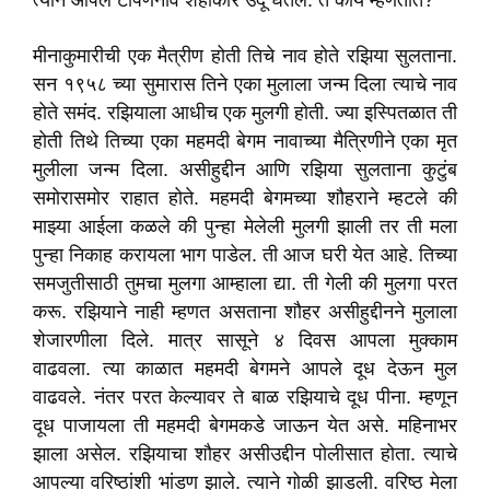
त्याने आपले टोपणनाव शहाकार उर्दू घेतले. ते काय म्हणतात?
मीनाकुमारीची एक मैत्रीण होती तिचे नाव होते रझिया सुलताना.
सन १९५८ च्या सुमारास तिने एका मुलाला जन्म दिला त्याचे नाव
होते समंद. रझियाला आधीच एक मुलगी होती. ज्या इस्पितळात ती
होती तिथे तिच्या एका महमदी बेगम नावाच्या मैत्रिणीने एका मृत
मुलीला जन्म दिला. असीहुद्दीन आणि रझिया सुलताना कुटुंब
समोरासमोर राहात होते. महमदी बेगमच्या शौहराने म्हटले की
माझ्या आईला कळले की पुन्हा मेलेली मुलगी झाली तर ती मला
पुन्हा निकाह करायला भाग पाडेल. ती आज घरी येत आहे. तिच्या
समजुतीसाठी तुमचा मुलगा आम्हाला द्या. ती गेली की मुलगा परत
करू. रझियाने नाही म्हणत असताना शौहर असीहुद्दीनने मुलाला
शेजारणीला दिले. मात्र सासूने ४ दिवस आपला मुक्काम
वाढवला. त्या काळात महमदी बेगमने आपले दूध देऊन मुल
वाढवले. नंतर परत केल्यावर ते बाळ रझियाचे दूध पीना. म्हणून
दूध पाजायला ती महमदी बेगमकडे जाऊन येत असे. महिनाभर
झाला असेल. रझियाचा शौहर असीउद्दीन पोलीसात होता. त्याचे
आपल्या वरिष्ठांशी भांडण झाले. त्याने गोळी झाडली. वरिष्ठ मेला