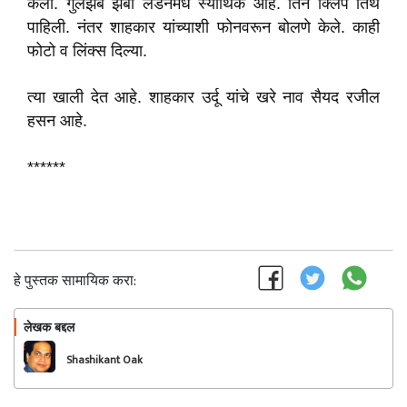
केला. गुलझेब झेबा लंडनमधे स्याथिक आहे. तिने क्लिप तिथे
पाहिली. नंतर शाहकार यांच्याशी फोनवरून बोलणे केले. काही
फोटो व लिंक्स दिल्या.
त्या खाली देत आहे. शाहकार उर्दू यांचे खरे नाव सैयद रजील
हसन आहे.
******
हे पुस्तक सामायिक करा:
लेखक बद्दल
फॉलो करा
Shashikant Oak