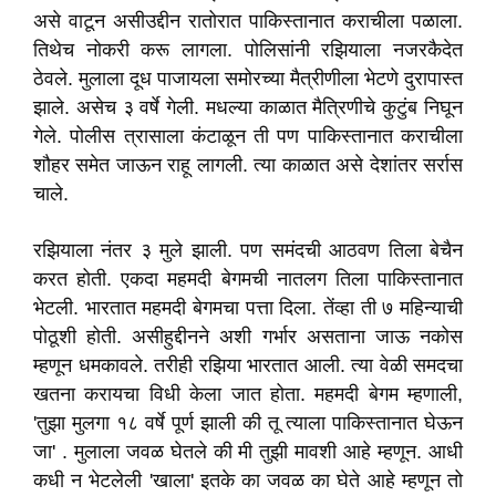
असे वाटून असीउद्दीन रातोरात पाकिस्तानात कराचीला पळाला.
तिथेच नोकरी करू लागला. पोलिसांनी रझियाला नजरकैदेत
ठेवले. मुलाला दूध पाजायला समोरच्या मैत्रीणीला भेटणे दुरापास्त
झाले. असेच ३ वर्षे गेली. मधल्या काळात मैत्रिणीचे कुटुंब निघून
गेले. पोलीस त्रासाला कंटाळून ती पण पाकिस्तानात कराचीला
शौहर समेत जाऊन राहू लागली. त्या काळात असे देशांतर सर्रास
चाले.
रझियाला नंतर ३ मुले झाली. पण समंदची आठवण तिला बेचैन
करत होती. एकदा महमदी बेगमची नातलग तिला पाकिस्तानात
भेटली. भारतात महमदी बेगमचा पत्ता दिला. तेंव्हा ती ७ महिन्याची
पोठूशी होती. असीहुद्दीनने अशी गर्भार असताना जाऊ नकोस
म्हणून धमकावले. तरीही रझिया भारतात आली. त्या वेळी समदचा
खतना करायचा विधी केला जात होता. महमदी बेगम म्हणाली,
'तुझा मुलगा १८ वर्षे पूर्ण झाली की तू त्याला पाकिस्तानात घेऊन
जा' . मुलाला जवळ घेतले की मी तुझी मावशी आहे म्हणून. आधी
कधी न भेटलेली 'खाला' इतके का जवळ का घेते आहे म्हणून तो