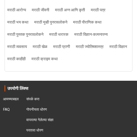
मराठी आरोग्य
मराठी जीवनी
मराठी अन्न आणि कृती
मराठी पत्र
मराठी भय कथा
मराठी मूव्ही पुनरावलोकने
मराठी पौराणिक कथा
मराठी पुस्तक पुनरावलोकने
मराठी थरारक
मराठी विज्ञान-कल्पनारम्य
मराठी व्यवसाय
मराठी खेळ
मराठी प्राणी
मराठी ज्योतिषशास्त्र
मराठी विज्ञान
मराठी काहीही
मराठी क्राइम कथा
उपयोगी लिंक्स
आमच्याबद्दल
संपर्क करा
FAQ
गोपनीयता धोरण
वापरल्या गेलेल्या संज्ञा
परतावा धोरण 