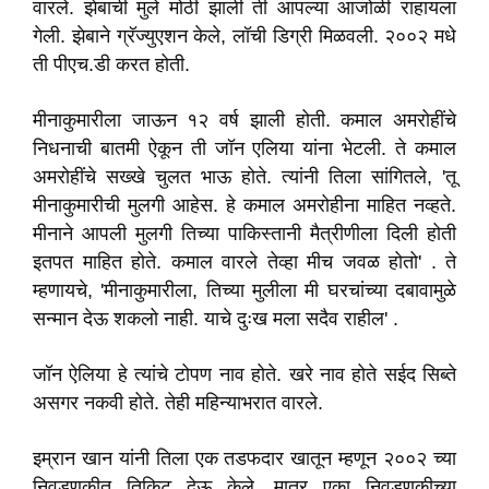
वारले. झेबाची मुले मोठी झाली ती आपल्या आजोळी राहायला
गेली. झेबाने ग्रॅज्युएशन केले, लॉची डिग्री मिळवली. २००२ मधे
ती पीएच.डी करत होती.
मीनाकुमारीला जाऊन १२ वर्ष झाली होती. कमाल अमरोहींचे
निधनाची बातमी ऐकून ती जॉन एलिया यांना भेटली. ते कमाल
अमरोहींचे सख्खे चुलत भाऊ होते. त्यांनी तिला सांगितले, 'तू
मीनाकुमारीची मुलगी आहेस. हे कमाल अमरोहीना माहित नव्हते.
मीनाने आपली मुलगी तिच्या पाकिस्तानी मैत्रीणीला दिली होती
इतपत माहित होते. कमाल वारले तेव्हा मीच जवळ होतो' . ते
म्हणायचे, 'मीनाकुमारीला, तिच्या मुलीला मी घरचांच्या दबावामुळे
सन्मान देऊ शकलो नाही. याचे दुःख मला सदैव राहील' .
जॉन ऐलिया हे त्यांचे टोपण नाव होते. खरे नाव होते सईद सिब्ते
असगर नकवी होते. तेही महिन्याभरात वारले.
इम्रान खान यांनी तिला एक तडफदार खातून म्हणून २००२ च्या
निवडणुकीत तिकिट देऊ केले. मात्र एका निवडणुकीच्या