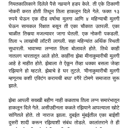
नियतकालिकाने दिलेले पैसे नवर्‍याने हडप केले. ती एके ठिकाणी
नोकरी करत होती तिथून तिला हाकलून दिले गेले. फक्त १३
रुपये घेऊन एक दीड वर्षाचा मुलगा आणि ४ महिन्याची मुलगी
घेऊन सायकल रिक्षात बसून ती एका चौकात उतरली. एका
चाळीत तिसर्‍या मजल्यावर जागा घेतली. एक नोकरी पकडली.
तिला ५ लाखांची लॉटरी लागली. सहा महिन्यांत अर्थिक स्थिती
सुधारली. भावाच्या लग्नात तिला बोलावले होते. तिथे काही
नातलग भारतातून आले होते. काहींना झेबा मीनाकुमारीची मुलगी
आहे हे माहीत होते. झेबाला ते ऐकून तेंव्हा धक्का बसला जेव्हा
रझियाने हो म्हटले. झेबाचे हे घर तुटले. 'मीनाकुमारीची मुलगी
म्हणूनच कशी एक्टिंग करायची बघा' वगैरे टोमणे समाजात सुरू
झाले.
झेबा आपली सख्खी बहीण नाही कळताच तिला लग्न समारंभातून
हाकलून दिले गेले. असीउद्दीनला कळले रझियाने आपल्याला खोटे
सांगितले होते. तो नाराज झाला. दुबईत मुंबईतील एका बाईशी
दुसरी शादी करून रझियाशी संबंध तोडले. कालांतराने ते ही