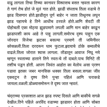
वाढू लागला तिचा तिच्या कानावर विश्वासच बसत न्हवता कारण
ते गाणं तेच होतं जे मुलं गात होते. झाडी संपताच तिला वडाचे ते
झाड दिसणार होते.झाडीतून पूर्ण बाहेर न जाता तिथूनच लपून
झाड पहायचे हे तिने आधीच ठरवले होते.आणि शेवटी ती
पोहोचली एका मोठ्या झुडपामागे लपली आणि मान बाहेर काढून
झाडापाशी काय आहे ते पाहू लागली.समोरच दृश्य पाहून एक
जोरदार विजेचा झटका बसल्या प्रमाणे ती जमिनीवर
कोसळली.तिला दरदरून घाम फुटला.हृदयाचे ठोके कमालीचे
वाढले.तिला जोरात श्वास लागला. तोंडातून आवाज निघू नये
म्हणून स्वताच्या हाताने तिने स्वतःचे तों दाबले.पाच मिनिटे ती
तशीच पडून होती. आपण जिवंत आहोत का मेलोय असा प्रश्न
पडावा इतका जबर मानसिक धक्का तिला बसला.सगळा जीव
एकवटून ते दृश्य तिने पुन्हा पहिलं आणि घराकडे
जायला.वळली.डोळ्यासमोरून ते दृश्य जात न्हवतं.
चंद्राच्या प्रकाशात आज झाड स्पष्ट दिसले आणि बाकीचे सगळे
देखील.तिने पहिले अरविंद वडाच्या झाडावर होता आणि सोबत