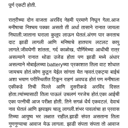
पूर्ण एकटी होती.
रात्रीच्या दोन वाजता अरविंद नेहमी प्रमाणे निघून गेला.आज
मनीषाचा निश्चय पक्का असतो ती अर्धा तासाने रानात जायला
निघाली.जाताना घराला कुलूप लाऊन घेतलं.अंगण पार करताच
दाट झाडी लागली आणि मनिषाचे हातपाय लटलट कापु
लागले.जीवघेणी शांतता, गर्द काळोख, पौर्णिमेच्या आधीची रात्र
असल्याने रानात थोडा उजेड होता पण झाडी मध्ये अंधार
असल्याने मोबाईलच्या batteryच्या प्रकाशात तिला वाट शोधात
जायचय होतं.कोण कुठून येईल सांगता येत न्हवतं.एकट्या बाईचं
अशा भयाण परीस्थितीत टिकून राहणं अवघड होतं पण मनीषाला
एकीकडे तिची पिल्ले आणि दुसरीकडे अरविंद दिसत
होता.त्यांच्यासाठी तिला पाऊलं उचलणं गरजेच होतं.एका आईची
एका पत्नीची आज परीक्षा होती. तिने सगळं धैर्य एकवटलं. देवाचं
नाव घेतलं आणि झपाझप चालू लागली.शंभर पावलांचा हा प्रवास
तिच्या आयुष्य भर लक्षात राहील.झाडी संपत असताना तिला
गुणगुण्याचा आवाज येऊ लागला. झाडी संपता संपता तो आवाज