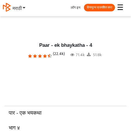
☰
लॉग इन
தமிழ்
विनामूल्य प्रकाशित करा
Paar - ek bhaykatha - 4
(22.4k)
71.4k
51.8k
पार - एक भयकथा
भाग ४