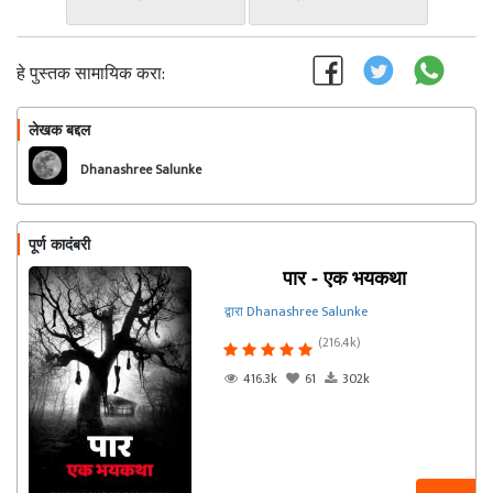
हे पुस्तक सामायिक करा:
लेखक बद्दल
फॉलो करा
Dhanashree Salunke
पूर्ण कादंबरी
पार - एक भयकथा
द्वारा Dhanashree Salunke
(216.4k)
416.3k
61
302k