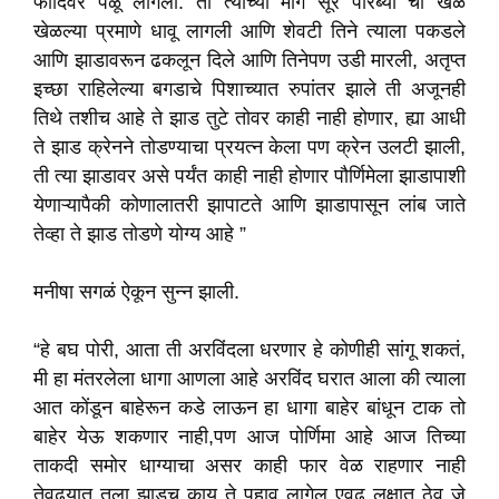
फांदिवर पळू लागला. ती त्याच्या मागे सूर पारंब्या चा खेळ
खेळल्या प्रमाणे धावू लागली आणि शेवटी तिने त्याला पकडले
आणि झाडावरून ढकलून दिले आणि तिनेपण उडी मारली, अतृप्त
इच्छा राहिलेल्या बगडाचे पिशाच्यात रुपांतर झाले ती अजूनही
तिथे तशीच आहे ते झाड तुटे तोवर काही नाही होणार, ह्या आधी
ते झाड क्रेनने तोडण्याचा प्रयत्न केला पण क्रेन उलटी झाली,
ती त्या झाडावर असे पर्यंत काही नाही होणार पौर्णिमेला झाडापाशी
येणाऱ्यापैकी कोणालातरी झापाटते आणि झाडापासून लांब जाते
तेव्हा ते झाड तोडणे योग्य आहे ”
मनीषा सगळं ऐकून सुन्न झाली.
“हे बघ पोरी, आता ती अरविंदला धरणार हे कोणीही सांगू शकतं,
मी हा मंतरलेला धागा आणला आहे अरविंद घरात आला की त्याला
आत कोंडून बाहेरून कडे लाऊन हा धागा बाहेर बांधून टाक तो
बाहेर येऊ शकणार नाही,पण आज पोर्णिमा आहे आज तिच्या
ताकदी समोर धाग्याचा असर काही फार वेळ राहणार नाही
तेवढ्यात तुला झाडच काय ते पहाव लागेल एवढ लक्षात ठेव जे