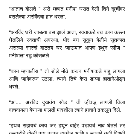
“आताच बोलते ” असे म्हणत मनीषा घरात गेली तिने खुर्चीवर
बसलेल्या अरविंदचा हात धरला.
“अरविंद घरी जाऊया बस झालं आता, स्वताकडे बघ काय करून
घेतलिये स्वताची अवस्था, पोर बघ सुकून गेलीये सुतकात
असल्या सारखं वाटतय घर जाऊयात आपण इथुन प्लीज ”
मनीषाला रडू कोसळले
“काय म्हणालीस ” तो डोळे मोठे करून मनीषाकडे पाहू लागला
आणि जागेवरून उठला. त्याने तिचे केस डाव्या हातानेओढून
धरले.
“आ.... अरविंद दुखतंय सोड ” ती व्हीवळू लागली तिला
वाचवायला येणाऱ्या मालती मावशीला त्याने हाताने ढकलून दिले.
“इथच राहायचं काय जर इथून बाहेर पडायचं नाव घेतलं तर
कुऱ्हाडीने दोन्ही पाय कापून टाकील आणि ए म्हातारे तुझी पिशवी