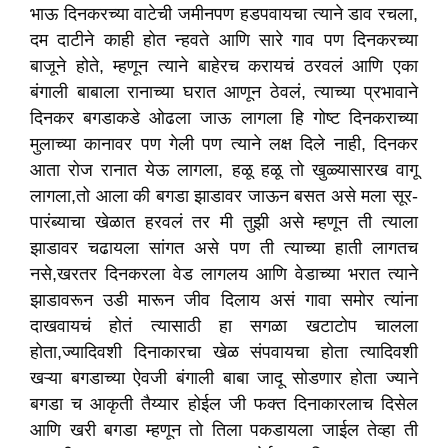
भाऊ दिनकरच्या वाटेची जमीनपण हडपवायचा त्याने डाव रचला,
दम दाटीने काही होत न्हवते आणि सारे गाव पण दिनकरच्या
बाजूने होते, म्हणून त्याने बाहेरच करायचं ठरवलं आणि एका
बंगाली बाबाला रानाच्या घरात आणून ठेवलं, त्याच्या प्रभावाने
दिनकर बगडाकडे ओढला जाऊ लागला हि गोष्ट दिनकराच्या
मुलाच्या कानावर पण गेली पण त्याने लक्ष दिले नाही, दिनकर
आता रोज रानात येऊ लागला, हळू हळू तो खुळ्यासारख वागू
लागला,तो आला की बगडा झाडावर जाऊन बसत असे मला सूर-
पारंब्याचा खेळात हरवलं तर मी तुझी असे म्हणून ती त्याला
झाडावर चढायला सांगत असे पण ती त्याच्या हाती लागतच
नसे,खरतर दिनकरला वेड लागलय आणि वेडाच्या भरात त्याने
झाडावरून उडी मारून जीव दिलाय असं गावा समोर त्यांना
दाखवायचं होतं त्यासाठी हा सगळा खटाटोप चालला
होता,ज्यादिवशी दिनाकारचा खेळ संपवायचा होता त्यादिवशी
खऱ्या बगडाच्या ऐवजी बंगाली बाबा जादू सोडणार होता ज्याने
बगडा च आकृती तैय्यार होईल जी फक्त दिनाकारलाच दिसेल
आणि खरी बगडा म्हणून तो तिला पकडायला जाईल तेव्हा ती