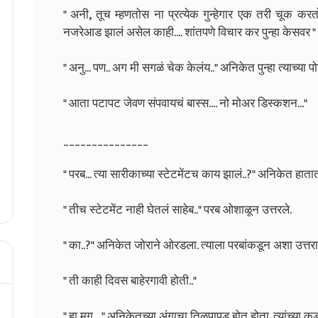
" अनी, तूच म्हणतोस ना प्रत्येक गुन्हेगार एक तरी चूक करत
नजरेआड झालं असेल काही.... शांतपणे विचार कर पुन्हा केसवर "
" अनु... पण.. अग मी सगळं चेक केलंय.." अनिकेत पुन्हा त्याच्या
" आता पटापट जेवण संपवायचं बास्स.... नो मोअर डिस्कशन..."
_______________
" परब... त्या सारीकाच्या स्टेटमेंटच काय झालं..?" अनिकेत ह
" तीच स्टेटमेंट नाही घेतलं साहेब.." परब ओशाळून उत्तरले.
" का..?" अनिकेत जोराने ओरडला. त्याला परबांकडून अशा उत्तराच
" ती काही दिवस बाहेरगावी होती.."
" हा मग...." अनिकेतच्या अंगाचा तिळपापड होत होता. त्यांच्या