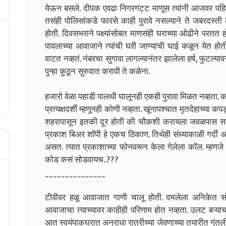
येऊन बसले. दीपक एवढा निगरगट्ट माणूस त्यांनी आजवर पहिल
तसंही पोलिसांकडे फारसे काही पुरावे नसल्याने ते जबरदस्त
होती. दिवसभराने पक्ष्यांसोबत माणसंही घराच्या ओढीने परतत हो
पावलाच्या आवाजाने त्यांची घरी जाण्याची घाई कळून येत ह
वाटत नव्हतं. नंबरचा सुगावा लागल्यानंतर झालेला हर्ष, फुटल्य
पुन्हा कुठून सुरुवात करावी ते कळेना.
हजारो वेळा पहाडी पालथी घालूनही एकही पुरावा मिळत नव्हता. क
प्रत्यक्षदर्शी म्हणूनही कोणी नव्हता. खूनापश्चात मृतदेहाच्या क
शहरापासून इतकी दूर होती की चौकशी करायला जवळपास साध
प्रकाश बिअर शॉपी हे एकच ठिकाण. तिथेही संध्याकाळी गर्द
असत. त्यात प्रकाशाच्या फोनवरून केला गेलेला कॉल. म्हणज
कोड कसं सोडवायच..???
_______________
टीवीवर हळू आवाजात गाणी चालू होती. दमलेला अनिकेत सोफ
आवाजाचा त्याच्यावर काहीही परिणाम होत नव्हता. उलट बऱ्याच 
आत स्वयंपाकघरात अनुराधा रात्रीच्या जेवणाच्या तयारीत गुंत