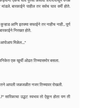
ुकड्यांना एकच घाव पुरेसा असावा शरीरापासून वेगळं
 मांडले. बारकाईने पाहील तर सर्वच घाव वर्मी होते.
्हाड आणि इतक्या सफाईने तर नाहीच नाही... पूर्ण
 बारकाईने निरखत होते.
स आपोआप मिळेल...."
." अनिकेत एक खुर्ची ओढत तिच्यासमोर बसला.
.." अनिकेतने आपली जळजळीत नजर तिच्यावर रोखली.
ऊ...?" सारिकाचा उद्धट स्वभाव तो ऐकून होता पण ती