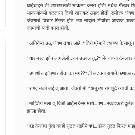
घाईघाईने ती त्याच्यासाठी भाकऱ्या करत होती. मधेच गॅसवर श
भाकऱ्यांकडे वळताना तिची तारांबळ उडत होती. समोरच जेवण क
जेवणाचे विचार फिरत होते. त्या नादात टीवीचा आवाज फक्त तिच
कामांची यादी बनत होती.
" अनिकेत उठ, जेवण तयार आहे..." तिने प्रेमाने त्याच्या केसातू
" यार मस्त झोप लागलेली... का उठवल तू..?" जेवणाच्या टेबलव
" उपाशीच झोपणार होता का मग??" ती लटक्या रागाने फणाकारल
" रागवू नको बाई तू आता.. जेवतो मी.." अनुच्या रागापुढे त्याची
" माहितेय मला तू बिजी आहेस केस मध्ये... पण... स्वतःकडे दुर्लक
झाला होता.
" ह्या केसचा गुंता काही सुटत नाहीये बघ... डोकं नुस्त फिरतं माझ