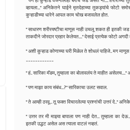
" पण ही कुऱ्हाड वजनालाही बरीच जड असते ना.... शरीराच्या त
व्हायला..." अनिकेतने घाईने मृतदेहाच्या तुकड्यांचे फोटो समोर
कुऱ्हाडीच्या धारेने आपल काम चोख बजावलेल होत.
" साधारण शरीरयष्टीचा माणूस नाही उचलू शकत ही इतकी जड कुऱ
ताकदीने जोरदार प्रहार केलेयत...." देसाई प्रत्येक फोटो अगदी
" अशी कुऱ्हाड कोणाच्या घरी मिळेल ते शोधलं पाहिजे.. मग माणू
____________
" हं.. सारिका मॅडम, तुम्हाला का बोलावलंय ते माहीत असेलच...
" पण माझा काय संबंध...?" सारिकाचा उलट सवाल.
" ते आम्ही ठरवू... तू फक्त विचारलेल्या प्रश्नांची उत्तरं दे
" उत्तर तर मी माझ्या बापाला पण नाही देत... तुम्हाला का दे
इतकी उद्धट असेल अस त्याला वाटलं नव्हतं.