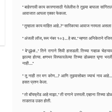
" बाहेरगावी काय कारणासाठी गेलेलीस ते तुझ्या बापाला सांगितलं 
आवाजात आपला एक्का फेकला.
" तुम्हाला काय माहित आहे..?" सारिकाचा आवाज नरमला असला तर
" अंजली लॉज, रूम नंबर १०३.... हे बघ.." म्हणत अनिकेतने रजि
" बे*@#..." तिने रागाने शिवी हासडली. तिच्या गव्हाळ चेहऱ्
झाल्या होत्या. क्षणभर विस्फारलेल्या तिच्या डोळ्यात घृणा भरल
नाही....."
" तू नाही तर मग कोण....? आणि तुझ्यासोबत ज्याचं नाव आहे..
हसत प्रश्न केला.
" तो बॉयफ्रेंड आहे माझा.." ती रागाने उत्तरली. एव्हाना तिच्या 
ताडताड उडत होती.