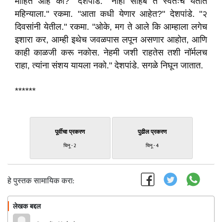
माहित आहे का?" देशपांडे. "नाही साहेब ते स्वतःच येतात
महिन्याला." रकमा. "आता कधी येणार आहेत?" देशपांडे. "२
दिवसांनी येतील." रकमा. "ओके, मग ते आले कि आम्हाला लगेच
इशारा कर, आम्ही इथेच जवळपास लपून असणार आहोत, आणि
काही काळजी करू नकोस. नेहमी जशी राहतेस तशी नॉर्मलच
राहा, त्यांना संशय यायला नको." देशपांडे. सगळे निघून जातात.
******
पूर्वीचा प्रकरण
पुढील प्रकरण
चिनू - 2
चिनू - 4
हे पुस्तक सामायिक करा:
लेखक बद्दल
फॉलो करा