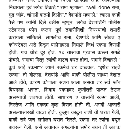
तिच्यावर नजर ठेवायला मी त्याला सांगितलं आहे, आपल्याला
निघायला हवं लगेच तिकडे." रामा म्हणाला. "well done रामा,
गुड जॉब. चांगली बातमी दिलीस." देशपांडे म्हणाले." त्याला काही
पैसे पण त्यांनी दिले बक्षीस म्हणून. लगेच देशपांडेंनी पोलीस
स्टेशनला फोन करून पूर्ण तयारीनिशी निघण्याची तयारी
करायला सांगितले. लागलीच रामा, देशपांडे आणि सोबत २
कॉन्स्टेबल असे मिळून पालेगावला निघाले जिथं रकमा दिसली
होती. गाव थोडं दूर होतं. १० तासाचा प्रवास करून सगळे
पोचले, रामाचा मित्र त्यांची वाटच बघत होता. रामाने विचारले "
कुठं आहे रकमा"? त्यानं रकमेचं घर दाखवलं. "इथेच राहते
रकमा" तो बोलला. देशपांडे आणि बाकी पोलीस साध्या वेशात
आले होते, कारण कोणाला संशय आला असता तर सर्व प्लॅन
बिघडला असता, शिवाय रकमावर कुणीतरी पाळत ठेऊन
असण्याची शक्यता होती. साधारण २ तासांनी रकमा आली,
निस्तेज आणि एकदम कृश दिसत होती ती. अगदी आजारी
असल्यासारखी वाटत होती. कुलूप काढून जशी ती घरात गेली,
बाकी सर्व जण लगोलग घरात शिरले. रकमा तर त्यांना बघून
बावरून गेली, असे अचानक सगळ्यांना समोर बघून ती अवाक