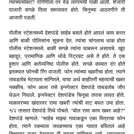
त्यांच्यासोबत? रागिणीला तर वेड लागायची पाळी आली. शेजारी
पाजारी सगळे तिला समजावत होते. चिनुच्या आठवणीने ती
आजारी पडली.
पोलीस स्टेशनमध्ये देशपांडे साहेब बसले होते आपलं काम करत
आणि बाकी पोलिसांना सूचना देत. त्यांचा चांगलाच धाक होता
पोलीस स्टेशनमध्ये. बाकी सगळे त्यांना घाबरून असायचे. खूप
बहाद्दूर, प्रामाणिक आणि थोडे स्ट्रिक्ट असे ते होते. ते एक
हुशार आणि कर्तव्यनिष्ठ पोलीस होते. सगळे कामात दंग होते
इतक्यात फोनची रिंग वाजली. फोन त्यांच्या खबरीचा होता. त्याने
ताबडतोब भेटायला सांगितले, याचा अर्थ काहीतरी महत्वाची खबर
नक्कीच. फोन आला तसे इन्स्पेक्टर देशपांडे ताबडतोब जीप
घेऊन निघाले. इन्स्पेक्टर देशपांडेच चिनूचा तपास लावत होते.
माळावरच्या खंदारवर रामा खबरी त्यांची वाट बघत उभा होता.
१/२ तासात देशपांडे तिथे पोचले. "बोल रामा काय खबर आहे?"
देशपांडे म्हणाले. "साहेब माझ्या गावाकडून एका मित्राचा फोन
होता, त्याने रकमाला जवळच्याच एका गावात बघितलं आहे