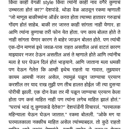
किंवा काही वेगळी style किंवा त्यांनी काही नाव वगैरे कुणाचं
उच्चरला होतं का?" देशपांडे. थोडा वेळ आठवून रकमा म्हणाली
"जो माणूस बाकीच्यांना ऑर्डर करत होता त्याच्या हातावर गरुडाचं
गोंदण होतं साहेब. बाकी तर जास्त काही सांगता नाही येणार. हा
आणि त्यांना कुणाचा तरी फोन येत होता. पण काय बोलत होते ते
नाही सांगता येणार कारण ते बाहेर जाऊन बोलत होते. पण त्यांची
एक-दोन माणसं इथे जवळ-पास राहत असतील असं वाटतं कारण
माझ्यावर नजर ठेऊन असतील असं ते म्हणाले होते आणि त्यांनीच
मला हे घर घेऊन दिलं होतं भाड्याने. आणि जाताना मला धमकी
पण देऊन गेलेत कि आम्ही इथेच राहतो या गावात, तुझ्यावर
कायम आमची नजर असेल, त्यामुळं पळून जाण्याचा प्रयत्न
करशील तर याद राख तुझी पण तीच हालत होईल जी त्या दुसऱ्या
पोरीची झाली. एक दोन वेळा तर मी पळून जाण्याचा प्रयत्न केला
होता पण कसं माहित नाही पण त्यांना लगेच माहित झालं होतं."
"घराचं भाडं तू कुणाकडे देतेस?" देशपांडेंनी विचारलं. "घरमालक
महिन्याला येऊन घेऊन जातात." रकमा बोलली. "ओके मग या
घरमालकाला नक्कीच माहित असेल त्यांच्याबद्दल. तो कुठे राहतो