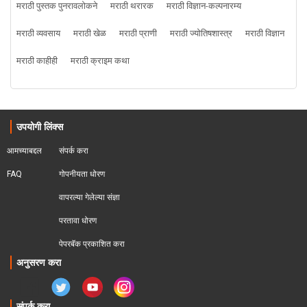
मराठी पुस्तक पुनरावलोकने
मराठी थरारक
मराठी विज्ञान-कल्पनारम्य
मराठी व्यवसाय
मराठी खेळ
मराठी प्राणी
मराठी ज्योतिषशास्त्र
मराठी विज्ञान
मराठी काहीही
मराठी क्राइम कथा
उपयोगी लिंक्स
आमच्याबद्दल
संपर्क करा
FAQ
गोपनीयता धोरण
वापरल्या गेलेल्या संज्ञा
परतावा धोरण 
पेपरबॅक प्रकाशित करा
अनुसरण करा
संपर्क करा