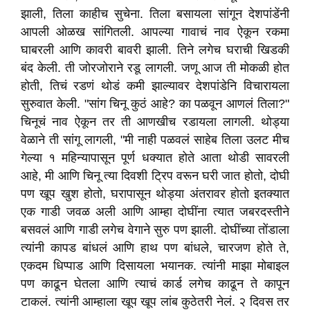
झाली, तिला काहीच सुचेना. तिला बसायला सांगून देशपांडेंनी
आपली ओळख सांगितली. आपल्या गावाचं नाव ऐकून रकमा
घाबरली आणि कावरी बावरी झाली. तिने लगेच घराची खिडकी
बंद केली. ती जोरजोराने रडू लागली. जणू आज ती मोकळी होत
होती, तिचं रडणं थोडं कमी झाल्यावर देशपांडेनि विचारायला
सुरुवात केली. "सांग चिनू कुठं आहे? का पळवून आणलं तिला?"
चिनूचं नाव ऐकून तर ती आणखीच रडायला लागली. थोड्या
वेळाने ती सांगू लागली, "मी नाही पळवलं साहेब तिला उलट मीच
गेल्या १ महिन्यापासून पूर्ण धक्यात होते आता थोडी सावरली
आहे, मी आणि चिनू त्या दिवशी ट्रिप वरून घरी जात होतो, दोघी
पण खूप खुश होतो, घरापासून थोड्या अंतरावर होतो इतक्यात
एक गाडी जवळ अली आणि आम्हा दोघींना त्यात जबरदस्तीने
बसवलं आणि गाडी लगेच वेगाने सुरु पण झाली. दोघींच्या तोंडाला
त्यांनी कापड बांधलं आणि हाथ पण बांधले, चारजण होते ते,
एकदम धिप्पाड आणि दिसायला भयानक. त्यांनी माझा मोबाइल
पण काढून घेतला आणि त्याचं कार्ड लगेच काढून ते कापून
टाकलं. त्यांनी आम्हाला खूप खूप लांब कुठेतरी नेलं. २ दिवस तर