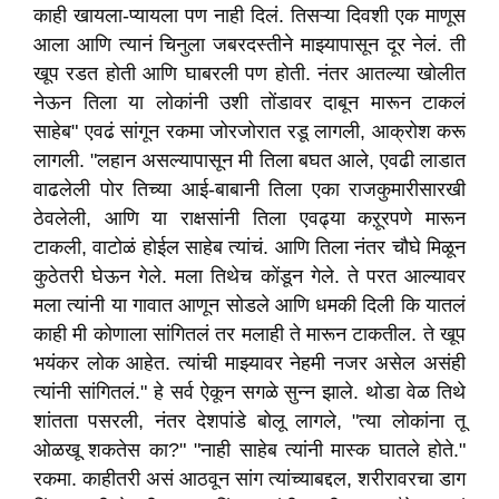
काही खायला-प्यायला पण नाही दिलं. तिसऱ्या दिवशी एक माणूस
आला आणि त्यानं चिनुला जबरदस्तीने माझ्यापासून दूर नेलं. ती
खूप रडत होती आणि घाबरली पण होती. नंतर आतल्या खोलीत
नेऊन तिला या लोकांनी उशी तोंडावर दाबून मारून टाकलं
साहेब" एवढं सांगून रकमा जोरजोरात रडू लागली, आक्रोश करू
लागली. "लहान असल्यापासून मी तिला बघत आले, एवढी लाडात
वाढलेली पोर तिच्या आई-बाबानी तिला एका राजकुमारीसारखी
ठेवलेली, आणि या राक्षसांनी तिला एवढ्या कऱूरपणे मारून
टाकली, वाटोळं होईल साहेब त्यांचं. आणि तिला नंतर चौघे मिळून
कुठेतरी घेऊन गेले. मला तिथेच कोंडून गेले. ते परत आल्यावर
मला त्यांनी या गावात आणून सोडले आणि धमकी दिली कि यातलं
काही मी कोणाला सांगितलं तर मलाही ते मारून टाकतील. ते खूप
भयंकर लोक आहेत. त्यांची माझ्यावर नेहमी नजर असेल असंही
त्यांनी सांगितलं." हे सर्व ऐकून सगळे सुन्न झाले. थोडा वेळ तिथे
शांतता पसरली, नंतर देशपांडे बोलू लागले, "त्या लोकांना तू
ओळखू शकतेस का?" "नाही साहेब त्यांनी मास्क घातले होते."
रकमा. काहीतरी असं आठवून सांग त्यांच्याबद्दल, शरीरावरचा डाग