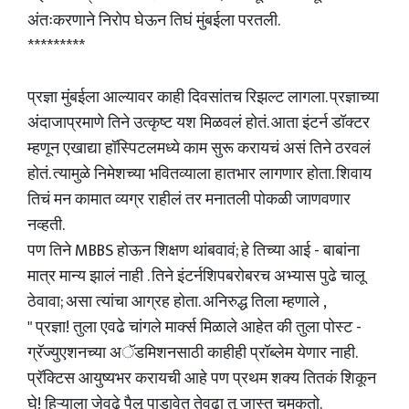
अंतःकरणाने निरोप घेऊन तिघं मुंबईला परतली.
*********
प्रज्ञा मुंबईला आल्यावर काही दिवसांतच रिझल्ट लागला. प्रज्ञाच्या
अंदाजाप्रमाणे तिने उत्कृष्ट यश मिळवलं होतं. आता इंटर्न डॉक्टर
म्हणून एखाद्या हॉस्पिटलमध्ये काम सुरू करायचं असं तिने ठरवलं
होतं. त्यामुळे निमेशच्या भवितव्याला हातभार लागणार होता. शिवाय
तिचं मन कामात व्यग्र राहीलं तर मनातली पोकळी जाणवणार
नव्हती.
पण तिने MBBS होऊन शिक्षण थांबवावं; हे तिच्या आई - बाबांना
मात्र मान्य झालं नाही . तिने इंटर्नशिपबरोबरच अभ्यास पुढे चालू
ठेवावा; असा त्यांचा आग्रह होता. अनिरुद्ध तिला म्हणाले ,
" प्रज्ञा! तुला एवढे चांगले मार्क्स मिळाले आहेत की तुला पोस्ट -
ग्रॅज्युएशनच्या अॅडमिशनसाठी काहीही प्रॉब्लेम येणार नाही.
प्रॅक्टिस आयुष्यभर करायची आहे पण प्रथम शक्य तितकं शिकून
घे! हिऱ्याला जेवढे पैलू पाडावेत तेवढा तू जास्त चमकतो.