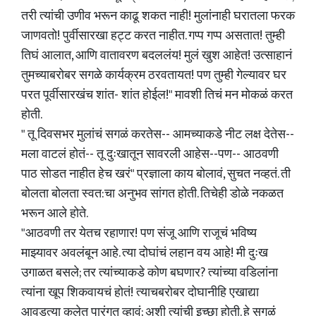
तरी त्यांची उणीव भरून काढू शकत नाही! मुलांनाही घरातला फरक
जाणवतो! पुर्वीसारखा हट्ट करत नाहीत. गप्प गप्प असतात! तुम्ही
तिघं आलात, आणि वातावरण बदललंय! मुलं खुश आहेत! उत्साहानं
तुमच्याबरोबर सगळे कार्यक्रम ठरवतायत! पण तुम्ही गेल्यावर घर
परत पूर्वीसारखंच शांत- शांत होईल!" मावशी तिचं मन मोकळं करत
होती.
" तू दिवसभर मुलांचं सगळं करतेस-- आमच्याकडे नीट लक्ष देतेस--
मला वाटलं होतं-- तू दुःखातून सावरली आहेस--पण-- आठवणी
पाठ सोडत नाहीत हेच खरं" प्रज्ञाला काय बोलावं, सुचत नव्हतं. ती
बोलता बोलता स्वत:चा अनुभव सांगत होती. तिचेही डोळे नकळत
भरून आले होते.
"आठवणी तर येतच रहाणार! पण संजू आणि राजूचं भविष्य
माझ्यावर अवलंबून आहे. त्या दोघांचं लहान वय आहे! मी दुःख
उगाळत बसले; तर त्यांच्याकडे कोण बघणार? त्यांच्या वडिलांना
त्यांना खूप शिकवायचं होतं! त्याचबरोबर दोघानीहि एखाद्या
आवडत्या कलेत पारंगत व्हावं; अशी त्यांची इच्छा होती. हे सगळं