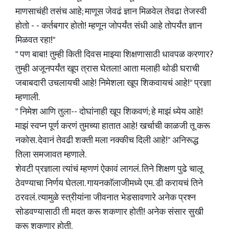
माणसाचंही तसंच आहे; माणूस जेवढं ज्ञान मिळवेल तेवढा तेजस्वी
होतो - - कर्तबगार होतो! म्हणून जोपर्यंत संधी आहे तोपर्यंत ज्ञान
मिळवत रहा!"
" पण बाबा! तुम्ही किती दिवस माझ्या शि‌क्षणासाठी धावपळ करणार?
तुम्ही अजूनपर्यंत खूप त्रास घेतला! आता मलाही थोडी घराची
जबाबदारी उचलायची आहे! निमेशला खूप शिकवायचं आहे!" प्रज्ञा
म्हणाली.
" निमेश आणि तुला-- दोघांनाही खूप शिकवणं; हे माझं ध्येय आहे!
माझं स्वप्न पूर्ण करणं तुमच्या हातात आहे! खर्चाची काळजी तू करू
नकोस. देवानं तेवढी शक्ती मला नक्कीच दिली आहे!" अनिरूद्ध
तिला समजावत म्हणाले.
शेवटी प्रज्ञाला त्यांचं म्हणणं ऐकावं लागलं. तिने शिक्षण पुढे चालू
ठेवण्याचा निर्णय घेतला. गायनकाॅलाजीमध्ये एम. डी करायचं तिने
ठरवलं. त्यामुळे स्त्रीयांना जीवनात भेडसावणारे अनेक प्रश्न
सोडवण्यासाठी ती मदत करू शकणार होती! अनेक संसार सुखी
करू शकणार होती.