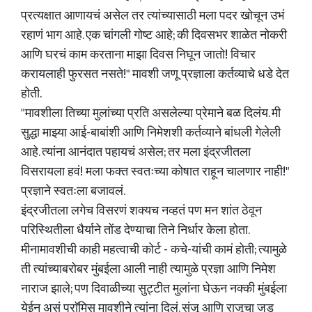
प्रत्यक्षात आणायचं असेल तर त्यांच्यासाठी मला पदर खोचून उभं
रहाणं भाग आहे. एक चांगली गोष्ट आहे; की दिवसभर शाळेत नोकरी
आणि घरचं काम करताना माझा दिवस निघून जातो! विचार
करायलाही फुरसत नसते!" मावशी जणू प्रज्ञाला कर्तव्याचे धडे देत
होती.
"मावशीला तिच्या मुलांच्या प्रति असलेल्या प्रेमाने बळ दिलंय. मी
सुद्धा माझ्या आई-बाबांशी आणि निमेशशी कर्तव्याने बांधली गेलेली
आहे. त्यांना आनंदात पहायचं असेल; तर मला इंद्रजीतला
विसरायला हवं! मला फक्त स्वतःच्या कोषात राहून चालणार नाही!"
प्रज्ञाने स्वतःला बजावलं.
इंद्रजीतला लगेच विसरणं शक्यच नव्हतं पण मन शांत ठेवून
परिस्थितीला धैर्याने तोंड देण्याचा तिने निर्धार केला होता.
मीनामावशीची काही महत्वाची कोर्ट - कचे-यांची कामं होती; त्यामुळे
ती त्यांच्याबरोबर मुंबईला आली नाही त्यामुळे प्रज्ञा आणि निमेश
नाराज झाले; पण दिवाळीच्या सुट्टीत मुलांना घेऊन नक्की मुंबईला
येईन असं प्राॅमिस मावशीने त्यांना दिलं. संजू आणि राजूचा जड