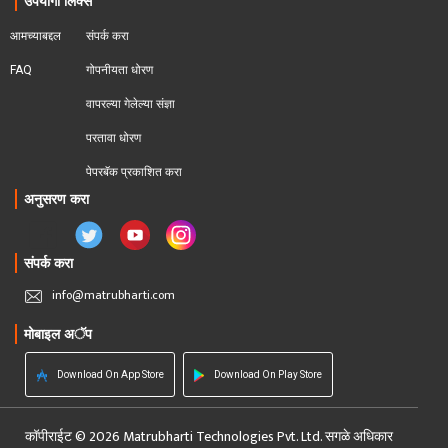
उपयोगी लिंक्स
आमच्याबद्दल
संपर्क करा
FAQ
गोपनीयता धोरण
वापरल्या गेलेल्या संज्ञा
परतावा धोरण 
पेपरबॅक प्रकाशित करा
अनुसरण करा
संपर्क करा
info@matrubharti.com
मोबाइल अॅप
Download On App Store
Download On Play Store
कॉपीराईट © 2026 Matrubharti Technologies Pvt. Ltd. सगळे अधिकार