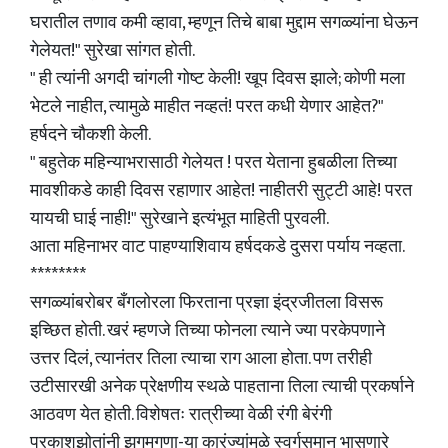
घरातील तणाव कमी व्हावा, म्हणून तिचे बाबा मुद्दाम सगळ्यांना घेऊन
गेलेयत!" सुरेखा सांगत होती.
" ही त्यांनी अगदी चांगली गोष्ट केली! खूप दिवस झाले; कोणी मला
भेटले नाहीत, त्यामुळे माहीत नव्हतं! परत कधी येणार आहेत?"
हर्षदने चौकशी केली.
" बहुतेक महिन्याभरासाठी गेलेयत ! परत येताना हुबळीला तिच्या
मावशीकडे काही दिवस रहाणार आहेत! नाहीतरी सुट्टी आहे! परत
यायची घाई नाही!" सुरेखाने इत्यंभूत माहिती पुरवली.
आता महिनाभर वाट पाहण्याशिवाय हर्षदकडे दुसरा पर्याय नव्हता.
********
सगळ्यांबरोबर बँगलोरला फिरताना प्रज्ञा इंद्रजीतला विसरू
इच्छित होती. खरं म्हणजे तिच्या फोनला त्याने ज्या परकेपणाने
उत्तर दिलं, त्यानंतर तिला त्याचा राग आला होता. पण तरीही
उटीसारखी अनेक प्रेक्षणीय स्थळे पाहताना तिला त्याची प्रकर्षाने
आठवण येत होती. विशेषतः रात्रीच्या वेळी रंगी बेरंगी
प्रकाशझोतांनी झगमगणा-या कारंज्यांमुळे स्वर्गसमान भासणारे