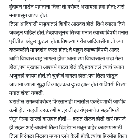
वृंदावन गार्डन पहाताना तिला तो बरोबर असायला हवा होता; असं
मनापासून वाटत होतं.
तिला आदिवासी पाड्यातलं शिबीर आठवत होतं! तिथे त्याला तिने
जवळून पाहिलं होतं. तेव्हापासूनच तिच्या मनात त्याच्याविषयी मनात
प्रीतीचा अंकुर फुटला होता. तिथल्या गरीब आदिवासींना तो ज्या
कळकळीने मार्गदर्शन करत होता; ते पाहून त्याच्याविषयी आदर
आणि विश्वास वाटू लागला होता. आता त्या विश्वासाला तडा गेला
होता, पण प्रज्ञाला आश्चर्य वाटत होतं की; हृदयातलं त्याचं स्थान
अजूनही कायम होतं. तो चुकीचं वागला होता; पण तिला सोडून
जाताना त्याला सुद्धा तिच्याइतकंच दुःख झालं होतं याविषयी तिच्या
मनात शंका नव्हती.
घरातील सगळ्यांबरोबर फिरतानाही मनातील एकटेपणाची जाणीव
कमी होत नव्हती. वरकरणी मात्र ती इतरांप्रमाणेच सहलीमध्ये
रंगून गेल्या सारखं दाखवत होती--- हसत खेळत होती. खरं म्हणजे
ही सहल आई-बाबांनी तिला डिप्रेशन मधून बाहेर काढण्यासाठी
तिला विरंगुळा मिळावा म्हणून प्लॅन केली होती. त्यांचा हिरमोड तिला