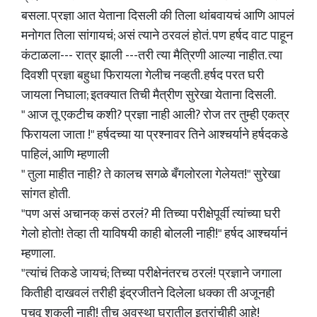
बसला. प्रज्ञा आत येताना दिसली की तिला थांबवायचं आणि आपलं
मनोगत तिला सांगायचं; असं त्याने ठरवलं होतं. पण हर्षद वाट पाहून
कंटाळला--- रात्र झाली ---तरी त्या मैत्रिणी आल्या नाहीत. त्या
दिवशी प्रज्ञा बहुधा फिरायला गेलीच नव्हती. हर्षद परत घरी
जायला निघाला; इतक्यात तिची मैत्रीण सुरेखा येताना दिसली.
" आज तू एकटीच कशी? प्रज्ञा नाही आली? रोज तर तुम्ही एकत्र
फिरायला जाता !" हर्षदच्या या प्रश्नावर तिने आश्चर्याने हर्षदकडे
पाहिलं, आणि म्हणाली
" तुला माहीत नाही? ते कालच सगळे बँगलोरला गेलेयत!" सुरेखा
सांगत होती.
"पण असं अचानक् कसं ठरलं? मी तिच्या परीक्षेपूर्वी त्यांच्या घरी
गेलो होतो! तेव्हा ती याविषयी काही बोलली नाही!" हर्षद आश्चर्यानं
म्हणाला.
"त्यांचं तिकडे जायचं; तिच्या परीक्षेनंतरच ठरलं! प्रज्ञाने जगाला
कितीही दाखवलं तरीही इंद्रजीतने दिलेला धक्का ती अजूनही
पचवू शकली नाही! तीच अवस्था घरातील इतरांचीही आहे!