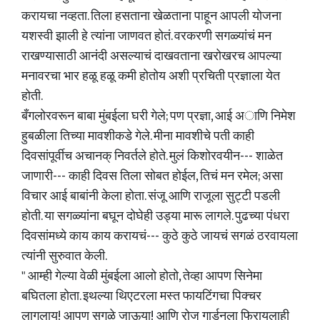
करायचा नव्हता. तिला हसताना खेळताना पाहून आपली योजना
यशस्वी झाली हे त्यांना जाणवत होतं. वरकरणी सगळ्यांचं मन
राखण्यासाठी आनंदी असल्याचं दाखवताना खरोखरच आपल्या
मनावरचा भार हळू हळू कमी होतोय अशी प्रचिती प्रज्ञाला येत
होती.
बँगलोरवरून बाबा मुंबईला घरी गेले; पण प्र‌ज्ञा, आई अाणि निमेश
हुबळीला तिच्या मावशीकडे गेले. मीना मावशीचे पती काही
दिवसांपूर्वीच अचानक् निवर्तले होते. मुलं किशोरवयीन--- शाळेत
जाणारी--- काही दिवस तिला सोबत होईल, तिचं मन रमेल; असा
विचार आई बाबांनी केला होता. संजू आणि राजूला सुट्टी पडली
होती. या सगळ्यांना बघून दोघेही उड्या मारू लागले. पुढच्या पंधरा
दिवसांमध्ये काय काय करायचं--- कुठे कुठे जायचं सगळं ठरवायला
त्यांनी सुरुवात केली.
" आम्ही गेल्या वेळी मुंबईला आलो होतो, तेव्हा आपण सिनेमा
बघितला होता. इथल्या थिएटरला मस्त फायटिंगचा पिक्चर
लागलाय! आपण सगळे जाऊया! आणि रोज गार्डनला फिरायलाही