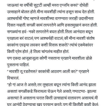
जाऊया! या वर्षीची सुट्टी आम्ही मस्त एन्जाॅय करू!" दोघेही
उत्साहाने बोलत होते. मीना मावशीही त्यांना हसून साथ देत होती.
आश्चर्याची गोष्ट म्हणजे मावशीच्या वागण्यात जराही उदासीनता
दिसत नव्हती. सगळी कामं तत्परतेने आणि हसतमुखानं करत होती.
सगळ्यांना हवं- नको तत्परतेने बघत होती. तिला आनंदात बघून
प्रज्ञाला बरं वाटलं; पण आश्चर्यही वाटलं; की मीना मावशी संतोष
काकांना एवढ्या लवकर कशी विसरू शकते? त्यांचं एकमेकांवर
किती प्रेम होतं ; हे तिला चांगलंच माहीत होतं.
पण एकदा आजूबाजूला कोणी नसताना प्रज्ञाने मावशीला डोळे
पुसताना पाहिलं.
" मावशी! तू रडतेयस? काकांची आठवण आली का?" प्रज्ञाने
विचारलं.
"हो ग! आज ते असते; तर तुम्हाला बघून त्यांना किती आनंद झाला
असता! सगळीकडे फिरायला घेऊन गेले असते; गप्पाटप्पा- झाल्या
असत्या! ते असताना घरात किती उत्साहाचं वातावरण असायचं. मी
घर आनंदी ठेवण्याचा खूप प्रयत्न करते, पण मी कितीही काही केलं;