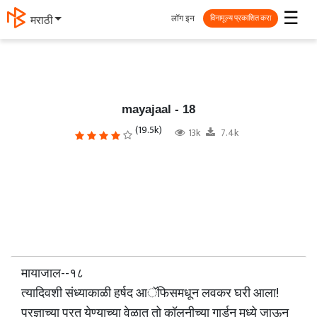
☰
लॉग इन
मराठी
विनामूल्य प्रकाशित करा
mayajaal - 18
(19.5k)
13k
7.4k
मायाजाल--१८
त्यादिवशी संध्याकाळी हर्षद आॅफिसमधून लवकर घरी आला!
प्रज्ञाच्या परत येण्याच्या वेळात तो कॉलनीच्या गार्डन मध्ये जाऊन