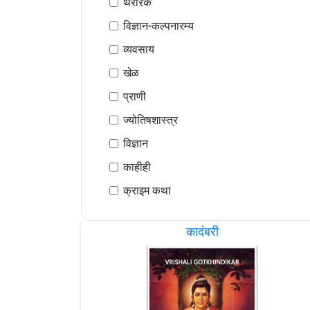
थरारक
विज्ञान-कल्पनारम्य
व्यवसाय
खेळ
प्राणी
ज्योतिषशास्त्र
विज्ञान
काहीही
क्राइम कथा
कादंबरी