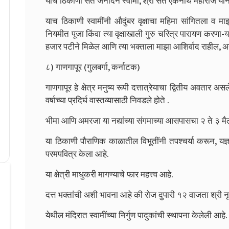
याच ठिकाणी संत जनार्दन स्वामी, श्री संत एकनाथ महाराज यांना
याच ठिकाणी स्वामींनी औदुंबर वृक्षाचा महिमा सांगितला व माझा न
नियमीत पूजा किंवा त्या वृक्षाखाली गुरु चरित्र पारायण करणा-य
हजार पटीने मिळेल आणि त्या भक्ताला माझा आशिर्वाद राहील, अ
८) गाणगापूर (गुलबर्गा, कर्नाटक)
गाणगापूर हे क्षेत्र मनुष्य रूपी दत्तात्रेयाचा द्वितीय अवतार अ
वर्षाच्या प्रदिर्घ वास्तव्यासाठी निवडले होते .
भीमा आणि अमरजा या नद्यांच्या संगमाच्या आसपासचा २ ते ३ मै
या ठिकाणी पौराणिक काळातील विभूतींनी तपश्चर्या करून, यज
परमपवित्र केला आहे.
या क्षेत्री माधुकरी मागण्याचे फार महत्त्व आहे.
दत्त भक्तांची अशी भावना आहे की रोज दुपारी १२ वाजता श्री नृस
येथील मंदिरात स्वामींच्या निर्गुण पादुकांची स्थापना केलेली आहे.