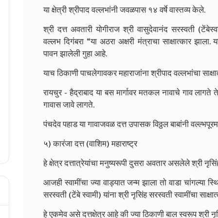
या क्षेत्री श्रीपाद वल्लभांनी जवळपास १४ वर्षे वास्तव्य केले.
श्री दत्त अवतारी योगीराज श्री वासुदेवानंद सरस्वती (टेंबेस
वल्लभ दिगंबरा “या अठरा अक्षरी मंत्राचा साक्षात्कार झाला. या
पावन झालेली गुहा आहे.
याच ठिकाणी पाचलेगावकर महाराजांना श्रीपाद वल्लभांचा साक्षा
रायचुर - हैद्राबाद या बस मार्गावर मतकल नावाचे गाव लागते 
गावास जावे लागते.
पंचदेव पहाड या गावाजवळ दत्त उपासक विठ्ठल बाबांनी वल्ल्भपू
५) कारंजा दत्त (वाशिम) महाराष्ट्र
हे क्षेत्र दत्तात्रेयांचा मनुष्यरूपी दुसरा अवतार असलेले श्री नृस
आजही स्वामींचा ज्या वाड्यात जन्म झाला तो वाडा चांगल्या स्
सरस्वती (टेंबे स्वामी) यांना श्री नृसिंह सरस्वती स्वामींचा साक्ष
हे एकमेव असे दत्तक्षेत्र आहे की ज्या ठिकाणी बाल स्वरूप श्री नृस