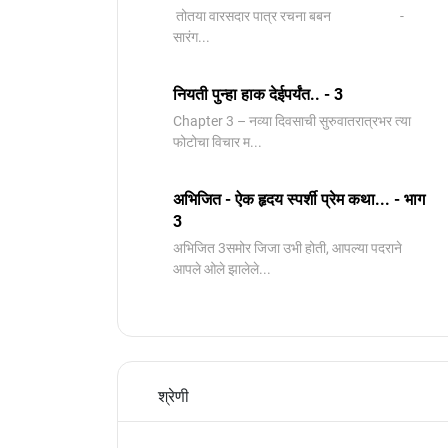
तोतया वारसदार पात्र रचना बबन -
सारंग...
नियती पुन्हा हाक देईपर्यंत.. - 3
Chapter 3 – नव्या दिवसाची सुरुवातरात्रभर त्या
फोटोचा विचार म...
अभिजित - ऐक हृदय स्पर्शी प्रेम कथा... - भाग
3
️अभिजित ️3समोर जिजा उभी होती, आपल्या पदराने
आपले ओले झालेले...
श्रेणी