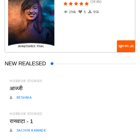
(38.8k)
216k
6
95k
एकूण भाग : 20
NEW REALESED
HORROR STORIES
आज्जी
RESHMA
HORROR STORIES
रानवाटा - 1
SACHIN KAWADE