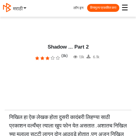
☰
लॉग इन
தமிழ்
विनामूल्य प्रकाशित करा
Shadow ... Part 2
(3k)
13k
6.1k
निखिल हा ऐक लेखक होता दुसरी कादंबरी लिहण्या साठी
प्रकाशन वल्यँच्र त्याला खुप फोन येत असतात . अशातच निखिल
च्या मुलाला सुट्टी लागून दोन आठवडे होतात .पण अजून निखिल