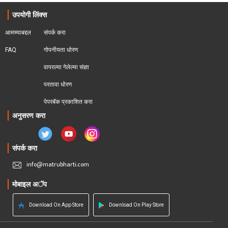
उपयोगी लिंक्स
आमच्याबद्दल
संपर्क करा
FAQ
गोपनीयता धोरण
वापरल्या गेलेल्या संज्ञा
परतावा धोरण 
पेपरबॅक प्रकाशित करा
अनुसरण करा
संपर्क करा
info@matrubharti.com
मोबाइल अॅप
Download On App Store
Download On Play Store