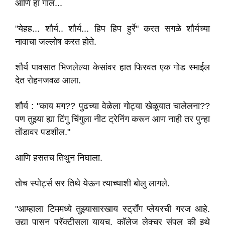
आणि हा गॉल...
"येहह... शौर्य.. शौर्य... हिप हिप हुर्रे" करत सगळे शौर्यच्या
नावाचा जल्लोष करत होते.
शौर्य पावसात भिजलेल्या केसांवर हात फिरवत एक गोड स्माईल
देत रोहनजवळ आला.
शौर्य : "काय मग?? पुढच्या वेळेला गोट्या खेळूयात चालेलना??
पण तुझ्या ह्या टिंगु चिंगुला नीट ट्रेनिंग करून आण नाही तर पुन्हा
तोंडावर पडशील."
आणि हसतच तिथुन निघाला.
तोच स्पोर्ट्स सर तिथे येऊन त्याच्याशी बोलु लागले.
"आम्हाला टिममध्ये तुझ्यासारखाय स्ट्रॉंग प्लेयरची गरज आहे.
उद्या पासुन प्रॅक्टीसला यायच. कॉलेज लेक्चर संपल की इथे