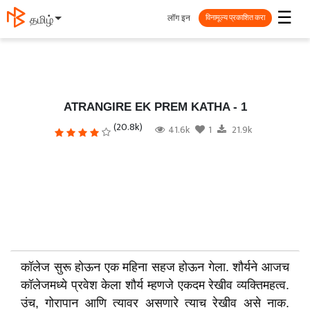
☰
लॉग इन
தமிழ்
विनामूल्य प्रकाशित करा
ATRANGIRE EK PREM KATHA - 1
(20.8k)
41.6k
1
21.9k
कॉलेज सुरू होऊन एक महिना सहज होऊन गेला. शौर्यने आजच
कॉलेजमध्ये प्रवेश केला शौर्य म्हणजे एकदम रेखीव व्यक्तिमहत्व.
उंच, गोरापान आणि त्यावर असणारे त्याच रेखीव असे नाक.