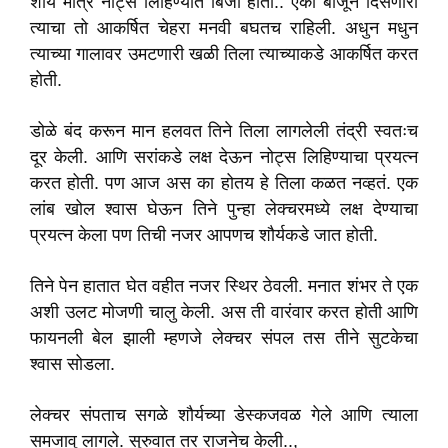
शौर्य मात्र नोट्स लिहिण्यात बिजी होता.. एका बाजूने दिसणारा
त्याचा तो आकर्षित चेहरा मनवी बघतच राहिली. अधुन मधुन
त्याच्या गालावर उमटणारी खळी तिला त्याच्याकडे आकर्षित करत
होती.
डोळे बंद करून मान हलवत तिने तिला लागलेली तंद्री स्वतःच
दूर केली. आणि सरांकडे लक्ष देऊन नोट्स लिहिण्याचा प्रयत्न
करत होती. पण आज अस का होतय हे तिला कळत नव्हतं. एक
लांब खोल श्वास घेऊन तिने पुन्हा लेक्चरमध्ये लक्ष देण्याचा
प्रयत्न केला पण तिची नजर आपणच शौर्यकडे जात होती.
तिने पेन हातात घेत वहीत नजर स्थिर ठेवली. मनात शंभर ते एक
अशी उलट मोजणी चालु केली. अस ती वारंवार करत होती आणि
फायनली बेल झाली म्हणजे लेक्चर संपल तस तीने सुटकेचा
श्वास सोडला.
लेक्चर संपताच सगळे शौर्यच्या डेस्कजवळ गेले आणि त्याला
समजावु लागले. सुरुवात तर राजनेच केली..,