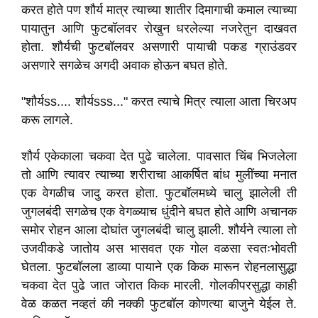
करत होते पण शौर्य मात्र त्याच्या शातीर दिमागाची कमाल त्याच्या
पायातुन आणि फुटबॉलवर रोखुन धरलेल्या नजरेतुन दाखवत
होता. शौर्यची फुटबॉलवर असणारी पायाची पकड ग्राउंडवर
असणारे सगळेच अगदी अवाक होऊन बघत होते.
"शौर्यss.... शौर्यsss..." करत त्याचे मित्र त्याला आता चिरअप
करू लागले.
शौर्य एकेकाला चकवा देत पुढे चालेला. पावसात चिंब भिजलेला
तो आणि त्यावर त्याच्या शरीराचा आकर्षित बांध मुलींच्या मनात
एक वेगळीच जादु करत होता. फुटबॉलमध्ये चालु झालेली ती
जुगलबंदी सगळेच एक वेगळ्याच धुंदीने बघत होते आणि अचानक
समोर रोहन आला दोघांत जुगलबंदी चालु झाली. शौर्यने त्याला तो
उजवीकडे जातोय अस भासवत एक गोल वळसा स्वतःभोवती
घेतला. फुटबॉलला डाव्या पायाने एक किक मारून रोहनलासुद्धा
चकवा देत पुढे जात जोरात किक मारली. गोलकीपरसुद्धा काही
वेळ कळत नव्हतं की नक्की फुटबॉल कोणत्या बाजुने येईल ते.