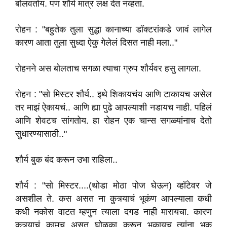
बोलवतोय. पण शौर्य मात्र लक्ष देत नव्हता.
रोहन : "बहुतेक तुला सुद्धा कानाच्या डॉक्टरांकडे जावं लागेल
कारण आता तुला सुध्दा ऐकु गेलेलं दिसत नाही मला.."
रोहनने अस बोलताच सगळा त्याचा ग्रुप शौर्यवर हसु लागला.
रोहन : "सो मिस्टर शौर्य.. इथे शिकायचंय आणि टाकायच असेल
तर माझं ऐकायचं.. आणि ह्या पुढे आपल्याशी नडायच नाही. पहिलं
आणि शेवटच सांगतोय. हा रोहन एक चान्स सगळ्यांनाच देतो
सुधारण्यासाठी.."
शौर्य बुक बंद करून उभा राहिला..
शौर्य : "सो मिस्टर....(थोडा मोठा पोज घेऊन) व्हॉटेवर जे
असशील ते. कस असत ना कुत्र्याचं भूकंण आपल्याला कधी
कधी नकोस वाटत म्हणुन त्याला दगड नाही मारायचा. कारण
कुत्र्याचं कामच असत घोळका करून भुकायच..त्यांना भुकु