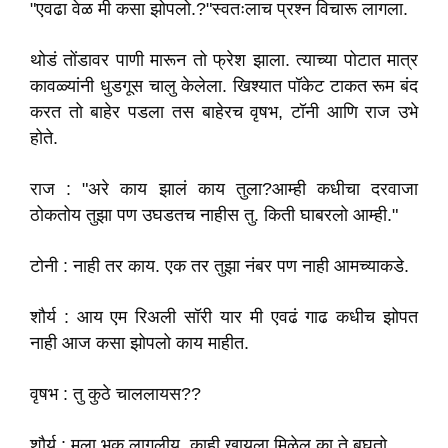
"एवढा वेळ मी कसा झोपलो.?"स्वतःलाच प्रश्न विचारू लागला.
थोडं तोंडावर पाणी मारून तो फ्रेश झाला. त्याच्या पोटात मात्र
कावळ्यांनी धुडगूस चालु केलेला. खिश्यात पॉकेट टाकत रूम बंद
करत तो बाहेर पडला तस बाहेरच वृषभ, टॉनी आणि राज उभे
होते.
राज : "अरे काय झालं काय तुला?आम्ही कधीचा दरवाजा
ठोकतोय तुझा पण उघडतच नाहीस तु. किती घाबरलो आम्ही."
टोनी : नाही तर काय. एक तर तुझा नंबर पण नाही आमच्याकडे.
शौर्य : आय एम रिअली सॉरी यार मी एवढं गाढ कधीच झोपत
नाही आज कसा झोपलो काय माहीत.
वृषभ : तु कुठे चाललायस??
शौर्य : मला भूक लागलीय, काही खायला मिळेल का ते बघतो.