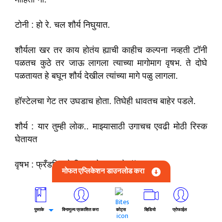
टोनी : हो रे. चल शौर्य निघुयात.
शौर्यला खर तर काय होतंय ह्याची काहीच कल्पना नव्हती टॉनी
पळतच कुठे तर जाऊ लागला त्याच्या मागोमाग वृषभ. ते दोघे
पळतायत हे बघून शौर्य देखील त्यांच्या मागे पळु लागला.
हॉस्टेलचा गेट तर उघडाच होता. तिघेही धावतच बाहेर पडले.
शौर्य : यार तुम्ही लोक.. माझ्यासाठी उगाचच एवढी मोठी रिस्क
घेतायत
वृषभ : फ्रँडशिप मे रिस्क तो बनता हे बॉस.
मोफत एप्लिकेशन डाउनलोड करा
टोनी : आणि आम्ही तस पण हॉस्टेलच जेवण जेवुन बोर झालो तर
हेच करतो.
पुस्तके
विनामूल्य प्रकाशित करा
कोट्स
व्हिडियो
प्रोफाईल