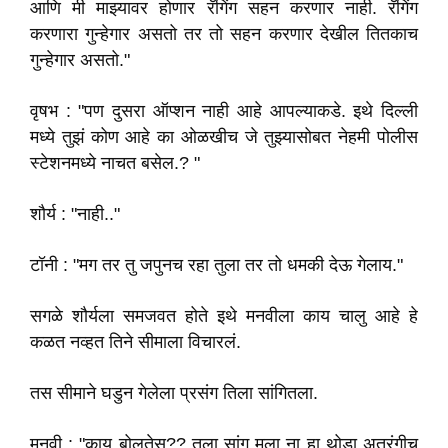
आणि मी माझ्यावर होणार रॅगिंग सहन करणार नाही. रॅगिंग
करणारा गुन्हेगार असतो तर तो सहन करणार देखील तितकाच
गुन्हेगार असतो."
वृषभ : "पण दुसरा ऑप्शन नाही आहे आपल्याकडे. इथे दिल्ली
मध्ये तुझं कोण आहे का ओळखीच जे तुझ्यासोबत नेहमी पोलीस
स्टेशनमध्ये नाचत बसेल.? "
शौर्य : "नाही.."
टॉनी : "मग तर तु जपुनच रहा तुला तर तो धमकी देऊ गेलाय."
सगळे शौर्यला समजवत होते इथे मनवीला काय चालु आहे हे
कळत नव्हत तिने सीमाला विचारलं.
तस सीमाने घडुन गेलेला प्रसंग तिला सांगितला.
मनवी : "काय बोलतेस?? तुला सांगु मला ना हा थोडा अतरंगीच