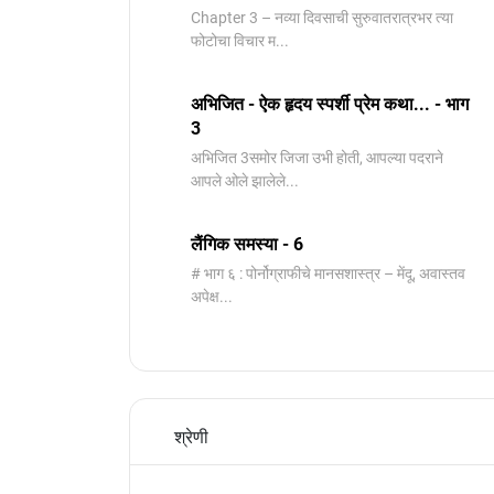
Chapter 3 – नव्या दिवसाची सुरुवातरात्रभर त्या
फोटोचा विचार म...
अभिजित - ऐक हृदय स्पर्शी प्रेम कथा... - भाग
3
️अभिजित ️3समोर जिजा उभी होती, आपल्या पदराने
आपले ओले झालेले...
लैंगिक समस्या - 6
# भाग ६ : पोर्नोग्राफीचे मानसशास्त्र – मेंदू, अवास्तव
अपेक्ष...
श्रेणी