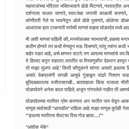
महाराजांच्या मंदिरात भक्तिभावाने डोळे मिटणारे, नवरात्रीत अन
दर्शनाला चालत जाणारे, स्वत:पेक्षा जगाची काळजी करणार
कोणीतरी गेले या भावनेतून ओले डोळे पुसणारे, ओलेत्या डोळ्य
आधाराचा हात टाकणारी मायेची माणसं माझ्या घोडपदेव मध्ये 
मी अशी माणसं पाहिली की, मनमोकळ्या स्वभावाची, हळव्या मनाच
कठीण होणारे तर कधी मेणाहून मऊ दिसणारे, परंतु त्यांना कधी
बाहेर पडत आहे, असे क्षणभर वाटते. पण आपल्या माणसांचे वय
ते हिरवट बनून राहतात. वरातीत वा मिरवणुकीत देहभान हरपून 
तो माझा मुलगा आहे.’ किती कौतुकाने सांगत असतो. इथल्या 
असते. वेळप्रसंगी सगळी आयुधे गुंडाळून पांढरे निशाण
बुध्दिबळातल्या वजीरासारखी... बादशहाला किंवा राजाला भीत
घोडपदेवने अनेक बदल पाहिले. अजून गांगरलेले नाहीत ती आमच
घोडपदेवच्या मातीवर प्रेम करणारा अन मातीत पाय रोवून आका
माणूस सर्वासाठी *आयडॉल* राहिला आहे. माझा माणूस कुठेही गेल
*‘इथल्या मातीतच शेवटचा दिस गोड व्हावा......!’*
*अशोक भेके*