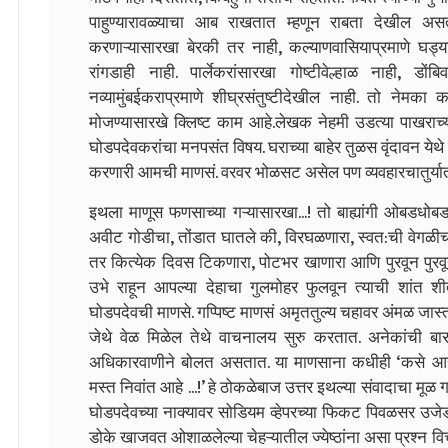
पाहुण्यारावळ्याचा आब राखतात म्हणून राबता देखील असत
करणाऱ्यासारखा बेरकी तर नाही, कल्याणवासियाप्रमाणे घड्य
रांगडाही नाही. पार्लेकरांसारखा गोष्टीवेल्हाळ नाही, डो
नव्यामुंबईकराप्रमाणे शीघ्रसंतुष्टीदेखील नाही. तो नेमका
मोजण्यासारखे क्लिष्ट काम आहे.लेखक नेहमी उडत्या पाखराच्य
घोडपदेवकरांचा मनपसंत विषय. घराच्या बाहेर तुळस वृंदावन येथे 
करणारी आमची माणसं. वरवर भोळसट असेल पण व्यवहारचातुर्यात
इथला माणूस फणसाच्या गऱ्यासारखा...! तो बाह्यांगी ओबडधोब
अवीट गोडीचा, तोंडात घातले की, विरघळणारा, स्वत:ची वेगळीच
तर कित्येक दिवस टिकणारा, पोटभर खाणारा आणि पुरवून पुरवू
उभे राहून आपल्या देहाचा गुलमोहर फुलवून त्याची शांत शी
घोडपदेवची माणसे. गप्पिष्ट माणसं अमृततुल्य चहावर अंमळ ज
जेथे वेळ मिळेल तेथे वाचनालय सुरु करतात. अनेकांची बा
अधिकारवाणीने बोलत असतात. या माणसाना कधीही ‘कसे आहात त
मस्त निवांत आहे ...!’ हे ठोकळेबाज उत्तर इथल्या संवादाचा मू
घोडपदेवच्या नाक्यावर सोडियम व्हेपरच्या फिकट पिवळसर उजे
डोके खाजवत ओशाळलेल्या चेहऱ्यातील ज्येष्ठांना असा प्रश्न