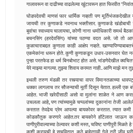
गालावरून वा दाढीच्या वाढलेल्या खुंटावरून हात फिरवीत ‘निवांत’ 
घोडपदेवची माणसं फार धार्मिक नव्हती पण मूर्तिभंजकदेखील
जायची तर कुणाकडे नवनाथ भक्तीसार. कुणाकडे खंडोबाची
बुवांचा स्वाध्याय चालायचा, कोणी नाना धर्माधिकारी समर्थ बैठक
बचनसिंग (हरदेवसिंग) यांच्या पठण्या वदत असे. जो तो आपा
कुळाचाराबद्दल कुणाला काही आक्षेप नव्हते. खाण्यापिण्याबाबतचे
एकमेकांना धरून होते. कुणी कुणाकडून उधार-उसनवार घेत नव्ह
पुन्हा परतफेड हा धर्म बिनबोभाट होत असे. भांडणेदेखील क्वचि
येरे माझ्या मागल्या. तुझ्या शिवाय करमत नाही.. आणि माझे मन त
इथली तरुण मंडळी तर रस्त्याचा वापर विमानतळाच्या धावप
धक्का लागलाच तर सौजन्याची मूर्ती दिसून येतात. हल्ली एक 
आहेत. भाजी खरेदीसाठी असो वा मुलांना शाळेत ने आण करता
उचलला आहे, पण त्यांच्यामुळे चप्पलांच्या दुकानांना तेजी आल
करतात तेवढेच प्रेम आपल्या बायकोवर करतात. त्यात कमी 
कोडकौतुक करणारे आहेत.तर बायकोने हॉटेलात जाऊन क
पाणीपुरीवाल्याच्या ठेल्यावर कशी मस्त, चविष्ट पाणीपुरी मिळत
कशी करायची हे सुचवितात. कुठे बाहेरगावी गेले तरी जीव घ