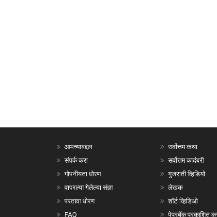
आमच्याबद्दल
सर्वोत्तम कथा
संपर्क करा
सर्वोत्तम कादंबरी
गोपनीयता धोरण
गुजराती व्हिडियो
वापरल्या गेलेल्या संज्ञा
लेखक
परतावा धोरण
शॉर्ट व्हिडिओ
FAQ
पेपरबॅक प्रकाशित क