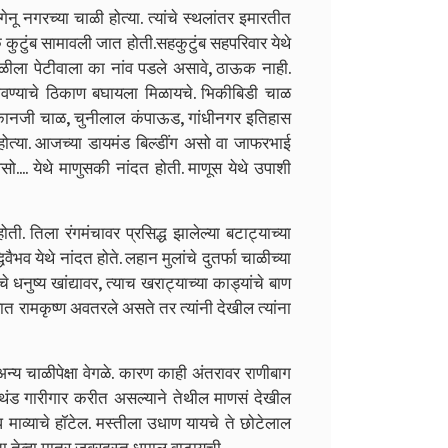
ू नगरच्या चाळी होत्या. त्यांचे स्थलांतर इमारतीत
क कुटुंब सामावली जात होती.सहकुटुंब सहपरिवार येथे
चाळीला पेटीवाला का नांव पडले असावे, ठाऊक नाही.
लावण्याचे ठिकाण बघायला मिळायचे. भिकीबिडी चाळ
 कानजी चाळ, चुनीलाल कंपाऊड, गांधीनगर इतिहास
ोत्या. आजच्या डायमंड बिल्डींग असो वा जाफरभाई
.... येथे माणुसकी नांदत होती. माणूस येथे उपाशी
. तिला रंगमंचावर प्रसिद्ध झालेल्या बटाट्याच्या
वैभव येथे नांदत होते. लहान मुलांचे दुतर्फा चाळीच्या
 धनुष्य खांद्यावर, त्याच खराट्याच्या काड्यांचे बाण
त रामकृष्ण अवतरले असते तर त्यांनी देखील त्यांना
न्य चाळीपेक्षा वेगळे. कारण काही अंतरावर राणीबाग
ल थंड गारीगार करीत असल्याने तेथील माणसं देखील
ुध माव्याचे हॉटेल. मस्तीला उधाण यायचे ते छोटेलाल