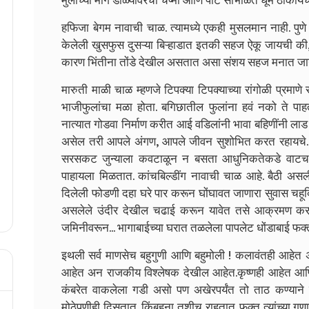
मुलांच्या मागे डोळ्यावरचा चष्मा आणि पोट सांभाळत धूम ठोकाय
हफिजा बेगम नावाची चाळ. त्यामध्ये एकही मुसलमान नाही. पुणे
केलेली खुसफुस दुसऱ्या बिऱ्हाडात इतकी सहज ऐकू जायची की
कारण भिंतीना तोंडे देखील असतात असा संशय सहज मनात जा
मारुती माळी चाळ म्हणजे टिपक्या टिपक्याच्या रांगोळी प्रमाण
भाजीफुलांचा मळा होता. बगिछातील फुलांना हवं नको ते पाहत 
नात्यात गोडवा निर्माण करीत आई वडिलांनी भावा बहिणींनी ल
असेल तरी आपले अंगण, आपले जीवन सुशोभित करत रहायचे. ह
सरसकट जुन्याला कवटाळून न बसता आधुनिकतेकडे वाटचाल
पाहायला मिळतात. कांचबिल्डींग नावाची चाळ आहे. बैठी असली
दिलेली फोडणी दहा घरे पार करून घोंघावत जाणारा सुवास चहू
असलेले उंदीर देखील चढाई करून यावेत तसे आक्रमण कर
जमिनीवरून... भागाबाईच्या घरात तळलेला पापलेट धोंडाबाई फक्त
इथली सर्व माणसेच बहुगुणी आणि बहुमोली ! कलावंतही आहे
आहेत अन राजकीय विश्लेषक देखील आहेत.कृष्णही आहेत आणि
कंबरेत वाकलेला गडी असो पण अखेरपर्यंत तो ताठ कण्य
मोठेपणीही दिसतात, किंबहुना तशीच राहतात. फक्त त्यांच्या 