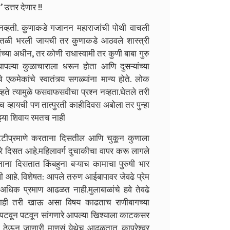
उत्तर देणार !!
 नव्हती. कुणाकडे गजानन महाराजांची पोथी वाचली
 तळी भरली जायची तर कुणाकडे आठवले शास्त्री
ांच्या अधीन, तर कोणी राधास्वामी तर कुणी बाबा गुरु
पल्या कुळाचाराला धरून होता आणि दुसऱ्यांच्या
 एकमेकांचे स्वातंत्र्य सगळ्यांना मान्य होते. लोक
ते त्यामुळे फसवाफसवीचा प्रश्न नव्हता.घेतले तरी
तच व्हायची पण तात्पुरती काहीदिवस अबोला तर पुन्हा
ुझ्या शिवाय रमतच नाही
ट्टीप्रमाणे करताना दिसतील आणि चुकून कुणाला
बरे दिसत आहे.महिलावर्ग दुचाकीचा वापर करू लागले
ना दिसतात किंबहुना बऱ्याच कामाचा पुरुषी भार
ेली आहे. विशेषत: आपले तरुण आईबापावर जेवढे प्रेम
अधिक प्रमाण आढळत नाही.मुलाबाळांचे हवे तेवढे
ाही तरी खाऊ असा विषय काढताच राणीबागच्या
े हे पटवून पटवून सांगणारे आपल्या खिश्याला काटकसर
री ठेऊन जाणारी माणसं येथेच आढळतात. कापरेश्वर