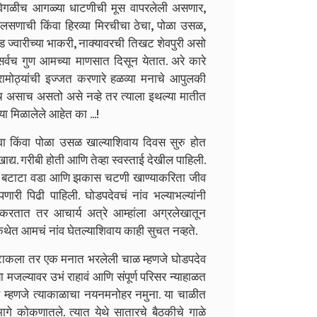
क वेगळीच आगळ्या धाटणीची मूस वापरलेली असणार,
लसणाची किंवा हिरव्या मिरचीचा ठेचा, पोळा उसळ,
ज्वारीच्या भाकरी, नाक्यावरची तिखट शेवपुरी असो
 सर्वच गुण आमच्या माणसात दिसून येतात. अरे कारे
ामोठ्यांची इज्जत करणारे हळव्या मनाचे आपुलकी
च असाच असतो असे नव्हे तर त्याला इथल्या मातीत
ा मिळालेले आहेत का ...!
वा किंवा पोळा उसळ खाल्याशिवाय दिवस सुरु होत
्य. गरीबी होती आणि तेव्हा स्वस्ताई देखील पाहिली.
डा, बटाटा वडा आणि झकास चटणी खाण्याकरिता जीव
णारी पिढी पाहिली. घोडपदेवचं नांव भल्याभल्यांनी
 करतात तर आचार्य अत्रे आम्हांला अग्रलेखातून
थेत आमचं नांव घेतल्याशिवाय काही सुचत नव्हते.
 टाकला तर एक मनात भरलेली चाळ म्हणजे घोडपदेव
 मजल्यावर उभं राहावं आणि संपूर्ण परिसर न्याहाळत
ाळ म्हणजे त्याकाळाचा नयनमनोहर नमुना. या चाळीत
े कोकणातले. त्यात येथे सातारचे बैठकीचे गाळे