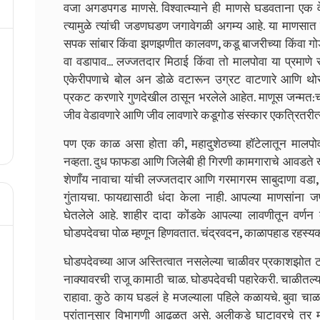
वजा अगडपगड माणसे. विश्वात्म्याने ही माणसे घडवताना ए
त्यामुळे त्यांची जडणघडण जगावेगळी अगम्य आहे. या माणसात 
सपक सांबार किंवा झणझणीत कालवण, कडू बाजरीच्या किंवा गोड 
वा वडापाव... लज्जतदार मिठाई किंवा तो मालपोवा या प्रमाणे
एकेरीपणाचे बोल अन डोळे वटारून उग्रट वाटणारे आणि थोर
प्रकट करणारे गुणदेखील ठासून भरलेले आहेत. माणूस जन्मत:
जीव वेडावणारे आणि जीव लावणारे कडूगोड संस्कार एकत्रितरीत्य
पण एक काळ असा होता की, महादुशेठच्या हॉटेलातून मालपो
नव्हता. दुध फाफडा आणि जिलेबी ही गिरणी कामगाराचे आवडते खाद
शेणाँय नावाचा यांची लज्जतदार आणि गरमागरम साबुदाणा व
गुंतायचा. फायद्यासाठी धंदा केला नाही. आपल्या माणसांना जप
घेतलेले आहे. शाहीर दादा कोंडके आपल्या लावणीतून वर्णन
घोडपदेवचा पोळ म्हणून हिणवतात. चंद्रवदन, काळापहाड रहस्यक
घोडपदेवच्या आज अस्तित्वात नसलेल्या चाळीवर प्रकाशझोत
नाक्यावरची राजू कामाठी चाळ. घोडपदेवची पहारेकरी. चाळीतल्या
राहावा. कुठे काय घडलं हे मजल्याला पहिले कळायचे. बुवा च
प्रांतानुसार विभागणी आढळत असे. अलीकडे घाटावरचे तर माग