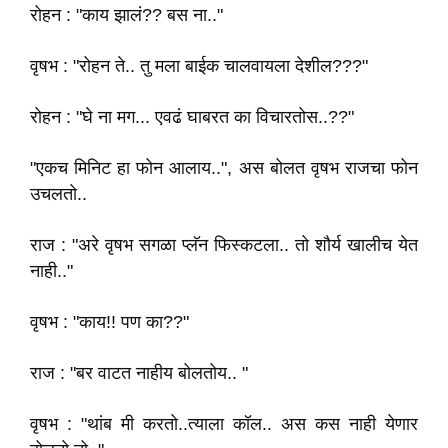
रोहन : "काय झालं?? बस ना.."
वृषभ : "रोहन ते.. तु मला बाईक चालवायला देशील???"
रोहन : "घे ना मग... एवढं घाबरत का विचारतोस..??"
"एकच मिनिट हा फोन आलाय..", अस बोलत वृषभ राजचा फोन
उचलतो..
राज : "अरे वृषभ सगळा प्लॅन फिस्कटला.. तो शौर्य खालीच येत
नाही.."
वृषभ : "काय!! पण का??"
राज : "बर वाटत नाहीय बोलतोय.. "
वृषभ : "थांब मी करतो..त्याला कॉल.. अस कस नाही येणार