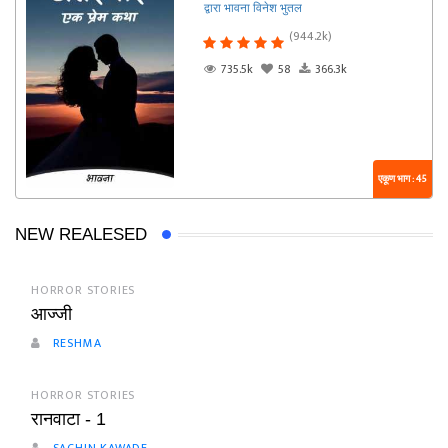
द्वारा भावना विनेश भुतल
(944.2k)
735.5k
58
366.3k
एकूण भाग : 45
NEW REALESED
HORROR STORIES
आज्जी
RESHMA
HORROR STORIES
रानवाटा - 1