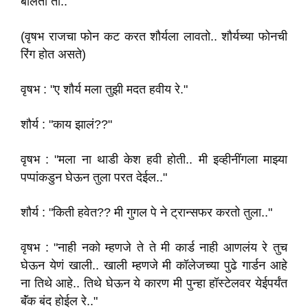
बोलतो तो.."
(वृषभ राजचा फोन कट करत शौर्यला लावतो.. शौर्यच्या फोनची
रिंग होत असते)
वृषभ : "ए शौर्य मला तुझी मदत हवीय रे."
शौर्य : "काय झालं??"
वृषभ : "मला ना थाडी केश हवी होती.. मी इव्हीनींगला माझ्या
पप्पांकडुन घेऊन तुला परत देईल.."
शौर्य : "किती हवेत?? मी गुगल पे ने ट्रान्सफर करतो तुला.."
वृषभ : "नाही नको म्हणजे ते ते मी कार्ड नाही आणलंय रे तुच
घेऊन येणं खाली.. खाली म्हणजे मी कॉलेजच्या पुढे गार्डन आहे
ना तिथे आहे.. तिथे घेऊन ये कारण मी पुन्हा हॉस्टेलवर येईपर्यंत
बॅंक बंद होईल रे.."