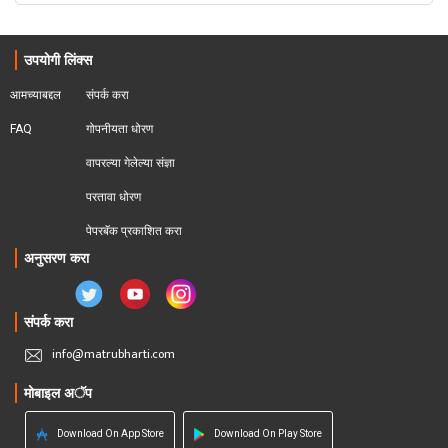
उपयोगी लिंक्स
आमच्याबद्दल
संपर्क करा
FAQ
गोपनीयता धोरण
वापरल्या गेलेल्या संज्ञा
परतावा धोरण 
पेपरबॅक प्रकाशित करा
अनुसरण करा
संपर्क करा
info@matrubharti.com
मोबाइल अॅप
Download On App Store
Download On Play Store