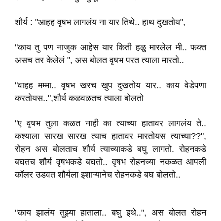
शौर्य : "आहह वृषभ लागलंय ना यार तिथे.. हाथ दुखतोय",
"काय तु पण नाजुक आहेस यार किती हळु मारलेल मी.. फक्त
असच तर केलेलं ", अस बोलत वृषभ परत त्याला मारतो..
"वाहह मम्मा.. वृषभ खरच खुप दुखतोय यार.. काय वेडेपणा
करतोयस..",शौर्य कळवळतच त्याला बोलतो
"ए वृषभ तुला कळत नाही का त्याच्या हातावर लागलंय ते..
कश्याला सारख सारख त्याच हातावर मारतोयस त्याच्या??",
रोहन अस बोलताच शौर्य त्याच्याकडे बघु लागतो. रोहनकडे
बघतच शौर्य वृषभकडे बघतो.. वृषभ रोहनच्या नकळत आपली
कॉलर उडवत शौर्यला इशाऱ्यानेच रोहनकडे बघ बोलतो..
"काय झालंय तुझ्या हाताला.. बघु इथे..", अस बोलत रोहन