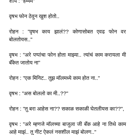
शौर्य : "हम्मम"
वृषभ फोन ठेवुन खुश होतो..
रोहन : "वृषभ काय झालं?? कोणासोबत एवढ फोन वर
बोलतोयस.."
वृषभ : "अरे पप्पांचा फोन होता माझ्या.. त्यांचं काम करायला मी
बॅंकेत जातोय ना"
रोहन : "एक मिनिट.. तुझ मॉलमध्ये काम होत ना.."
वृषभ : "अस बोललो का मी..??"
रोहन : "तु बरा आहेस ना?? सकाळ सकाळी घेतलीयस का??",
वृषभ : "अरे म्हणजे मॉलच्या बाजुला जी बॅंक आहे ना तिथे काम
आहे माझं.. तु नीट ऐकलं नसशील माझं बोलण.."