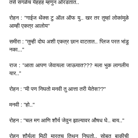
तसे सगळेच येहहह म्हणुन ओरडतात..
रोहन : "गाईज थेंक्स टु ऑल ऑफ यु.. खर तर तुम्हां लोकांमुळे
आम्ही एकत्र आलोय"
समीरा : "तुम्ही दोघ अशी एकत्र छान वाटतात.. प्लिज परत भांडु
नका..."
राज : "आता आपण जेवायला जाऊयात??? मला भुक लागलीय
यार.."
रोहन : "मी पण निघतो मनवी तु आत्ता तरी येतेस??"
मनवी : "हो.."
रोहन : "चल मग आणि शौर्य जेवुन झाल्यावर औषध घे.. बाय.."
रोहन शौर्यला मिठी मारतच तिथुन निघतो.. सोबत बाकीची