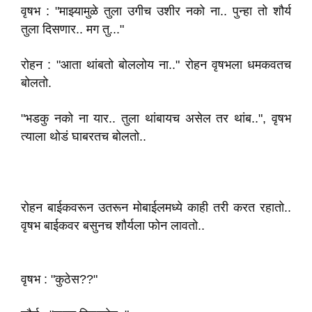
वृषभ : "माझ्यामुळे तुला उगीच उशीर नको ना.. पुन्हा तो शौर्य
तुला दिसणार.. मग तु..."
रोहन : "आता थांबतो बोललोय ना.." रोहन वृषभला धमकवतच
बोलतो.
"भडकु नको ना यार.. तुला थांबायच असेल तर थांब..", वृषभ
त्याला थोडं घाबरतच बोलतो..
रोहन बाईकवरून उतरून मोबाईलमध्ये काही तरी करत रहातो..
वृषभ बाईकवर बसुनच शौर्यला फोन लावतो..
वृषभ : "कुठेस??"