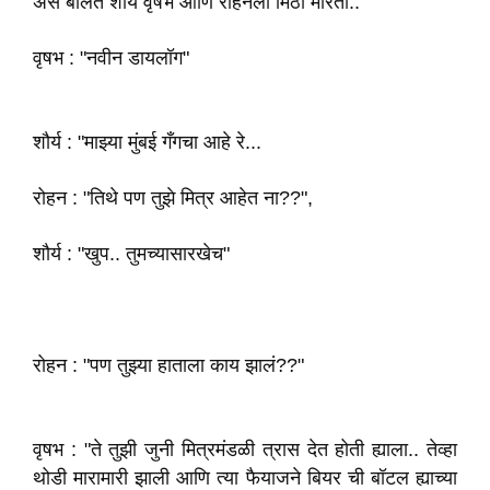
अस बोलत शौर्य वृषभ आणि रोहनला मिठी मारतो..
वृषभ : "नवीन डायलॉग"
शौर्य : "माझ्या मुंबई गँगचा आहे रे...
रोहन : "तिथे पण तुझे मित्र आहेत ना??",
शौर्य : "खुप.. तुमच्यासारखेच"
रोहन : "पण तुझ्या हाताला काय झालं??"
वृषभ : "ते तुझी जुनी मित्रमंडळी त्रास देत होती ह्याला.. तेव्हा
थोडी मारामारी झाली आणि त्या फैयाजने बियर ची बॉटल ह्याच्या