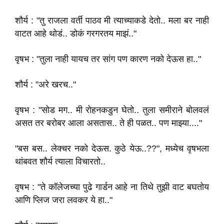
शौर्य : "तु राजला वर्ती पाठव मी त्याच्याकडे देतो.. मला बर नाही
वाटत आहे थोडं.. डोकं गरगरतय माझं.."
वृषभ : "तुला नाही यायच तर सांग पण कारण नको देऊस हा.."
शौर्य : "अरे खरच.."
वृषभ : "सोड मग.. मी रोहनकडुन घेतो.. तुला समीराने बोलवलं
असत तर बरोबर आला असतास.. ते ही पळत.. पण माझ्या...."
"बस बस.. लेक्चर नको देऊस. कुठे येऊ..??", मध्येच वृषभला
थांबवत शौर्य त्याला विचारतो..
वृषभ : "ते कॉलेजच्या पुढे गार्डन आहे ना तिथे तुझी वाट बघतोय
आणि प्लिज जरा लवकर ये हा.."