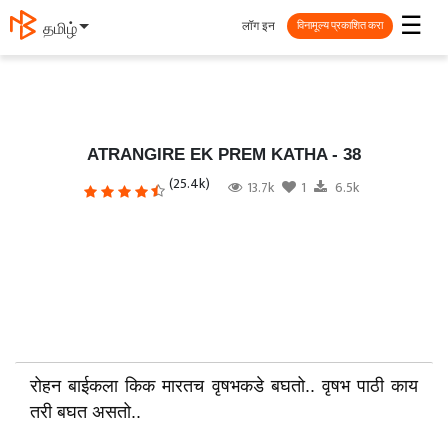
☰
लॉग इन
தமிழ்
विनामूल्य प्रकाशित करा
ATRANGIRE EK PREM KATHA - 38
(25.4k)
13.7k
1
6.5k
रोहन बाईकला किक मारतच वृषभकडे बघतो.. वृषभ पाठी काय
तरी बघत असतो..