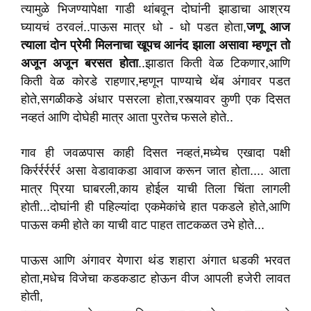
त्यामुळे भिजण्यापेक्षा गाडी थांबवून दोघांनी झाडाचा आश्रय
घ्यायचं ठरवलं..पाऊस मात्र धो - धो पडत होता,
जणू आज
त्याला दोन प्रेमी मिलनाचा खूपच आनंद झाला असावा म्हणून तो
अजून अजून बरसत होता
..झाडात किती वेळ टिकणार,आणि
किती वेळ कोरडे राहणार,म्हणून पाण्याचे थेंब अंगावर पडत
होते,सगळीकडे अंधार पसरला होता,रस्त्यावर कुणी एक दिसत
नव्हतं आणि दोघेही मात्र आता पुरतेच फसले होते..
गाव ही जवळपास काही दिसत नव्हतं,मध्येच एखादा पक्षी
किर्रर्रर्रर्रर्र असा वेडावाकडा आवाज करून जात होता.... आता
मात्र प्रिया घाबरली,काय होईल याची तिला चिंता लागली
होती...दोघांनी ही पहिल्यांदा एकमेकांचे हात पकडले होते,आणि
पाऊस कमी होते का याची वाट पाहत ताटकळत उभे होते...
पाऊस आणि अंगावर येणारा थंड शहारा अंगात धडकी भरवत
होता,मधेच विजेचा कडकडाट होऊन वीज आपली हजेरी लावत
होती,