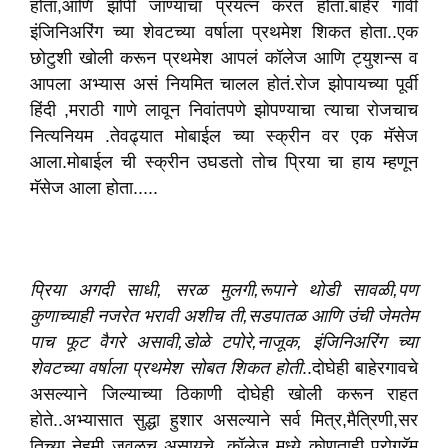
होता,आणि झोपी जाण्याचा प्रयत्न करत होता.बाहेर गावी
इंजिनिअरिंग च्या शेवटच्या वर्षाला प्रथमेश शिकत होता..एक
छोटुशी खोली करून प्रथमेश आपलं कॉलेज आणि ट्युशन्स व
आपला अभ्यास असं नियमित चालल होतं.रोज झोपायच्या पूर्वी
हिंदी ,मराठी गाणे लावून निवांतपणे झोपण्याचा त्याचा रोजचाच
नित्यनियम .तेवढ्यात मोबाईल च्या स्क्रीन वर एक मॅसेज
आला.मोबाईल ची स्क्रीन उघडतो तोच प्रिया चा हाय म्हणून
मॅसेज आला होता.....
प्रिया अगदी साधी, सरळ मुलगी,रूपाने थोडी सावळी,पण
कुणाच्याही नजरेत भरावी अशीच ती,सडपातळ आणि उंची जेमतेम
पाच फूट वैगरे असावी,डोळे टपोरे,नाजूक, इंजिनिअरिंग च्या
शेवटच्या वर्षाला प्रथमेश सोबत शिकत होती
..दोघेही बाहेरगावचे
असल्याने जिल्याच्या ठिकाणी दोघेही खोली करून राहत
होते..अभ्यासात सुद्धा हुशार असल्याने सर्व मित्र,मैत्रिणी,सर
तिच्या नेहमी जवळच असायचे. कॉलेज मध्ये कोणताही प्रोग्रॅम