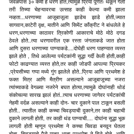
जवळपास ३० कमी हे धरण होत,त्यामुळे प्रिया पूर्णतः थकून गेली
तरी तिच्या चेहऱ्यावरचा उत्साह काही केल्या कमी झाला
नव्हता...धरणाच्या आजूबाजूला झाडेच झाडे होती,ज्यात
सागवान,काटेरी वृक्ष, मातीने आणि सिमेंट काँक्रीट ने बांधलेले हे
धरण,धरणाच्या काठावर त्रिकोणी आकाराचे मोठे मोठे दगड
ठेवले होते..त्या धरणावरील एक रस्ता जंगलाकडे जात होता
आणि दुसरा धरणाच्या पाण्याकडे....दोघेही धरण पाहण्यात व्यस्त
झाले होते , तिथे आलेल्या पर्यटकांनी सुद्धा गर्दी केली होती,काही
फोटो काढण्यात व्यस्त होते,तर काही जोडपी आपल्या प्रियकर
,प्रेयसीच्या गप्पा मध्ये गुंग झालेले होते..प्रिया आणि प्रथमेश हे
फक्त मित्र आणि मैत्रीण असल्याने आजूबाजूच्या नजरा
त्यांच्याकडे वेगळ्या नजरेने बघत होत्या,त्यामुळे दोघांनाही थोडं
संकोचल्या सारख झालं होतं..त्याच धरणाच्या जागेवर पर्यटकांची
नेहमी वर्दळ असल्याने काही दोन- चार दुकाने पाल टाकून बसली
होती.. त्यातील काही कच्चा चिवड्याची दुकाने,तर काही चहाची
दुकाने लागली होती, तर काही थंड पाण्याची.... दोघांना सुद्धा भूक
लागली होती म्हणून प्रथमेश ने कच्चा चिवडा बनवून घेतला