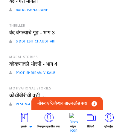
यक्षनगरी मांगेली
BALKRISHNA RANE
THRILLER
बंद बंगल्याचे गूढ - भाग 3
SIDDHESH CHAUDHARI
MORAL STORIES
कोकणातले भोरपी - भाग 4
PROF SHRIRAM V KALE
MOTIVATIONAL STORIES
कोथींबीरीची वडी ...
मोफत एप्लिकेशन डाउनलोड करा
RESHMA
सर्वोत्तम मराठी कथा
|
मराठी कादंबरी
|
प्रेम कथा पुस्तके
|
पुस्तके
विनामूल्य प्रकाशित करा
कोट्स
व्हिडियो
प्रोफाईल
Suraj Kamble पुस्तके PDF