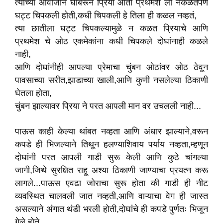
त्याच्या आवाजाने घाबरून प्रिया आता प्रथमेश ला नकळतपणे
घट्ट चिपकली होती,कधी चिपकली हे तिला ही कळल नव्हतं,
त्या छातीला घट्ट चिपकल्यामुळे न कळत प्रियाचे आणि
प्रथमेश चे ओठ एकमेकांना कधी चिपकले दोघांनाही कळले
नाही,
आणि दोघांनीही आपल्या प्रेमाचा चुंबन ओठांवर ओठ ठेवून
पावसाच्या सरीत,झाडाच्या खाली,आणि कुणी नसलेल्या ठिकाणी
घेतला होता,
चुंबन झाल्यावर प्रिया ने परत आपली मान वर उचलली नाही...
पाऊस काही केल्या थांबत नव्हता आणि अंधार झाल्याने,वरून
कपडे ही भिजल्याने तिथून हलण्याशिवाय पर्याय नव्हता,म्हणून
दोघांनी परत आपली गाडी सुरू केली आणि कुठे चांगल्या
जागी,जिथे सुरक्षित राहू अश्या ठिकाणी जाण्याचा प्रयत्न करू
लागले...पाऊस एवढा जोराचा सुरू होता की गाडी ही नीट
व्यवस्थित चालवली जात नव्हती,आणि वाऱ्याचा वेग ही जास्त
असल्याने अंगात थंडी भरली होती,दोघांचे ही कपडे पुर्णतः भिजून
गेले होते...