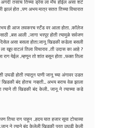
 अगदी तसाच तिच्या ड्रेस ला मॅच होईल असा शर्ट
झालं होत ..पण अभय मात्र सतत तिच्या विचारात
..अभय ही आज लवकरच स्टँड वर आला होता. .कॉलेज
ासाठी ..बस आली ..जागा भरपूर होती त्यामुळे सर्वजण
ती दिसेल असा बसला होता.जानू खिडकी कडेला बसली
 ला खूप वाटलं तिला विचाराव ..ती उदास का आहे ?
 राग येईल ..म्हणून तो शांत बसून होता ..फक्त तिला
ी उघडी होती त्यातून पाणी जानू च्या अंगावर उडत
 खिडकी बंद होतच नव्हती... अभय बराच वेळ झाला
त्याने ती खिडकी बंद केली..
जानू ने त्याच्या कडे
ण तिचा राग पाहून ..हदय यात हजार सूया टोचाव्या
जानू ने त्याने बंद केलेली खिडकी परत उघडी केली