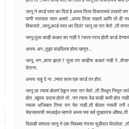
होता तो ..त्याने कार्ड परत का दिल हे जानू ला विचारायचं अस 
जानू ने कार्ड परत का दिलं हे अभय तिला विचारायचं ठरवतो पण
पाणी भरायला जात असते ..अभय तिला पाहतो आणि तो ही नळ
विचारतो ..जानू,कार्ड परत का दिलं?
जानू ला राग येतो ..ती रागा
जानू:तुला काही कळत का नाही रे ?काय गरज होती कार्ड देण्या
अभय: अग ,तुझा वाढदिवस होता म्हणून ..
जानू: मग ,काय झालं ? तुला तर काहीच कळतं नाही रे ..शेजारचे 
देताना.
अभय: पाहू दे ना ..त्यात काय एक कार्ड तर होत.
जानू ला त्याचं बोलणं ऐकून परत राग येतो ..ती तिथून निघून जाते
होत ..खूपच उदास होतो तो . पण त्याच वेड काही कमी होत नाही
त्याला अजिबात तिचा राग येत नाही..ती बोलत नसली तरी आ
चेहऱ्यावरची स्मआईल म्हणजे अभय च्या सर्व दुखावरच औषध.
दिवाळी सणाला जानू ने एक पिवळ्या रंगाचा चुडीदार घेतलेला