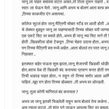
जानू ला पाहत बसावस वाटत असत..तो तिला दुरून पाहतो .. व
स्वतः ला घेऊन येतो .
जानू आणि अभय च बोलणं आता बरच कमी 
,तिच्या काळजीत दंग असायचा.
कॉलेज सुटलं होत जानू मैत्रिणी सोबत स्टँड वर आली होती 
चे लेक्चर बुडवून जानू ला पाहण्यासाठी तिच्या सोबत घरी जाण्य
एक एकटे सिट वर बसले होते.. अभय ही जानू च्या सिट मागे 
होती ..खिडकीला डोकं टेकवून ..तिचा चेहरा उदास होता.. अभय
पण तिच्या मैत्रिणी बस मध्ये आहेत ..आता बोललं तर परत जानू ला
निहाळत ..
इतक्यात बाहेर पाऊस सुरू झाला..जानू शेजारची खिडकी थोडीश
होत..बराच वेळ ती खिडकी बंद करायचा प्रयत्न करत होती पण
तिची धडपड पाहत होता.. न राहून तो तिच्या समोर आला आणि 
पाहिलं ..खूप राग होता तिच्या डोळ्यात ..ती अभय वर ओरडली.
जानू: तुला कोणी सांगितलं बंद करायला ?
अभय ला जानू इतकी चिडलेली पाहून काय बोलावं तेच कळेना ..प
अस त्याला वाटलं ..तो शांत पने जाऊन आपल्या सिट वर बसला..