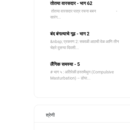
तोतया वारसदार - भाग 62
तोतया वारसदार पात्र रचना बबन -
सारंग...
बंद बंगल्याचे गूढ - भाग 2
&nbsp; प्रकरण 2: सकाळी आठची वेळ आणि तीन
चेहरे दुसऱ्या दिवशी...
लैंगिक समस्या - 5
# भाग ५ : अतिरेकी हस्तमैथुन (Compulsive
Masturbation) – डोपा...
श्रेणी