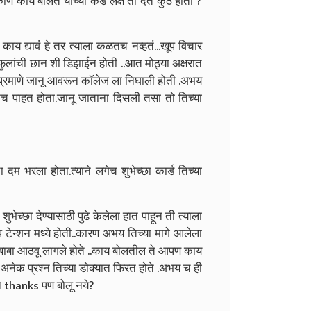
ण काय बोलत याच्या कडे लक्ष तो देत कुठे होता ?
य द्यावं हे तर त्याला कळतच नव्हतं...खूप विचार
र फुलांची छान शी डिझाईन होती ..आत मोठ्या अक्षरात
ी प्रमाणे जानू आवरून कॉलेज ला निघाली होती .अभय
च पाहत होता.जानू जाताना दिसली तसा तो तिच्या
 दम भरला होता.त्याने लगेच शुभेच्छा कार्ड तिच्या
ुभेच्छा देण्यासाठी पुढे केलेला हात पाहून ती त्याला
ेन्शन मध्ये होती..कारण अभय तिच्या मागे आलेला
आता बाबा आठवू लागले होते ..काय बोलतील ते आपण काय
 अनेक प्रश्न तिच्या डोक्यात फिरत होते .अभय च ही
ने thanks पण बोलू नये?