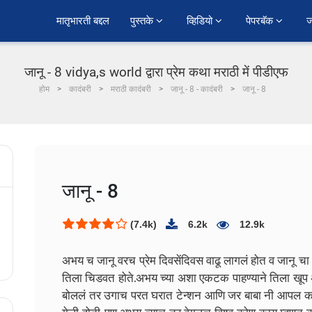
﻿मातृभारती बद्दल
पुस्तके 
व्हिडियो 
पेपरबॅक 
ज
जानू - 8 vidya,s world द्वारा प्रेम कथा मराठी में पीडीएफ
होम
कादंबरी
मराठी कादंबरी
जानू - 8 - कादंबरी
जानू - 8
जानू - 8
(7.4k)
6.2k
12.9k
अभय च जानू वरच प्रेम दिवसेंदिवस वाढू लागलं होत व जानू 
तिला चिडवत होते.अभय च्या अशा एकटक पाहण्याने तिला खूप अ
बोललं तर उगाच परत घरात टेन्शन आणि जर बाबा नी आपल कॉले