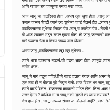
गेली होती..पण अभय त्याच तर वेगळच विश्व कोण काय म्हणत को
आणि याचाच राग जाणूच्या मनात भरत होता.
आज जानू चा वाढदिवस होता ..अभय खूप खुश होता ..जानू ला का
करून करून शेवटी त्याने एक शुभेच्या कार्ड घेतलं होत ..त्याव
वाढदिवसाच्या शुभेच्छा लिहल होत .जानू च कॉलेज होत .. नेहम
ही आज लवकर उठून तयार झाला होता तो जानू जाण्याची वाट
मागे पळतच गेला व तिच्या जवळ जात बोलला.
अभय:जानू ,वाढदिवसाच्या खूप खूप शुभेच्या ..
त्याने धापा टाकतच म्हटलं..तो पळत आला होता त्यामुळे त्याचा
समोर धरल .
जानू ने मागे वळून पाहिलं.तिने कार्ड हातात घेतलं आणि अभय ने श
एक शब्द ही न बोलता पुढे निघून गेली.
आज दिवस भर जानू खूप ट
त्याने कार्ड दिलेलं ..शेजारच्या काकांनी पाहिलं होत ..तिला 
उत्तर देणार ? कॉलेज ला च जावू नको म्हंटले तर काय करायचं?
तेच हाल होत .. जानू आपल्या सोबत का बोलली नाही? ..साधं ति