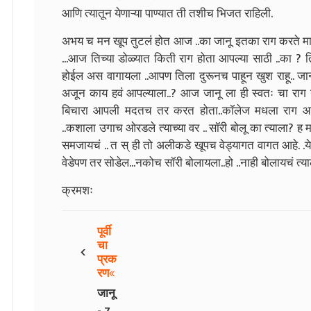
आणि त्यातून येणाऱ्या पाण्यात ती तशीच भिजत राहिली.
अभय च मन खूप तुटलं होत आज ..का जानू इतका राग करते मा
...आज तिच्या डोळ्यात किती राग होता आपल्या साठी ..का 
होईल अस वागायला ..आपण तिला दुरूनच पाहून खुश राहू.. जान
अजून काय हवं आपल्याला..?
आज जानू ला ही स्वतः चा रा
बिचारा आपली मदतच तर करत होता..कॉलेज मधला राग आपण
..कशाला उगाच ओरडले त्याच्या वर .. सॉरी बोलू का त्याला? ह म
समजायचं .. त स् ही तो अलीकडे खूपच वेड्यागत वागत आहे. .य
वेडेपण तर सोडेल...नकोच सॉरी बोलायला..हो ..नाही बोलायचं त्या
क्रमशः
पूर्वी
‹
चा
प्रक
रण
जानू
- 7