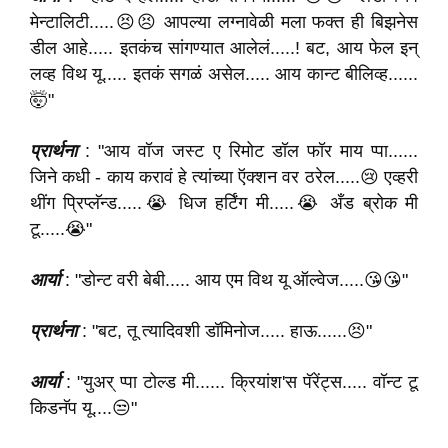
मेन्टालिटी.....😣😣 आपल्या लग्नावेळी मला फक्त ही बिझनेस
डील आहे..... इतकंच सांगण्यात आलेलं.....! बट, आय फेल इन्
लव्ह विथ यू..... इतकं सगळं असेल..... आय कान्ट बीलिव्ह......
🤯"
प्रार्थना
: "आय वॉज जस्ट ए रिमोट डॉल फॉर माय प्पा......
जिने कधी - काय करावं हे त्यांच्या ऍक्शन वर ठरेल.....😢 एव्हरी
थींग प्रिप्लॅन्ड.....😭 धिज हर्टिंग मी.....😭 अँड ब्रोक मी
टू.....😭"
आर्या
: "डोन्ट वरी बेबी..... आय एम विथ यू ऑल्वेज.....😘😘"
प्रार्थना
: "बट, तू त्यादिवशी डॉमिनोज..... हाऊ......😣"
आर्या
: "युअर् प्पा टोल्ड मी...... क्रियांश'स पॅरेंट्स..... वॉन्ट टू
किडनॅप यू....😒"