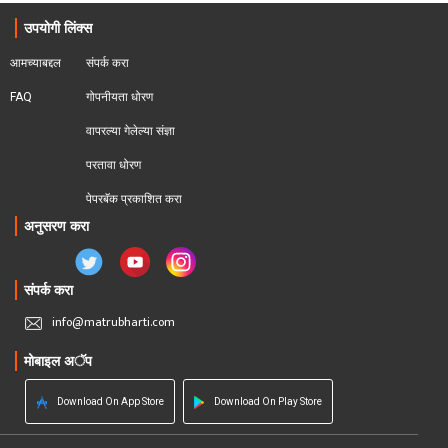
उपयोगी लिंक्स
आमच्याबद्दल
संपर्क करा
FAQ
गोपनीयता धोरण
वापरल्या गेलेल्या संज्ञा
परतावा धोरण 
पेपरबॅक प्रकाशित करा
अनुसरण करा
संपर्क करा
info@matrubharti.com
मोबाइल अॅप
Download On App Store
Download On Play Store