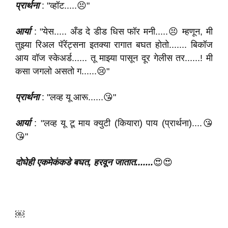
प्रार्थना
: "व्हॉट.....😣"
आर्या
: "येस..... अँड दे डीड धिस फॉर मनी.....😣 म्हणून, मी
तुझ्या रिअल पॅरेंट्सना इतक्या रागात बघत होतो....... बिकॉज
आय वॉज स्केअर्ड...... तू माझ्या पासून दूर गेलीस तर......! मी
कसा जगलो असतो ग......😢"
प्रार्थना
: "लव्ह यू आरू......😘"
आर्या
: "लव्ह यू टू माय क्युटी (कियारा) पाय (प्रार्थना)....😘
😘"
दोघेही एकमेकंकडे बघत,
हरवून
जातात.......
😍😍
￼