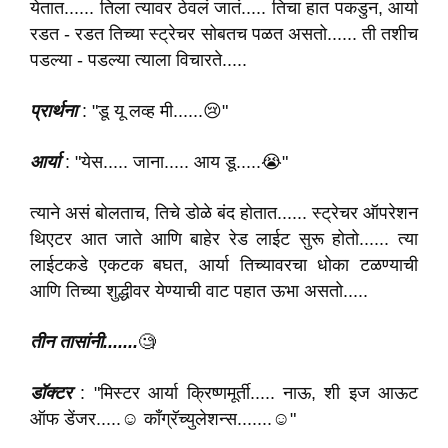
येतात...... तिला त्यावर ठेवलं जातं..... तिचा हात पकडुन, आर्या
रडत - रडत तिच्या स्ट्रेचर सोबतच पळत असतो...... ती तशीच
पडल्या - पडल्या त्याला विचारते.....
प्रार्थना
: "डू यू लव्ह मी......😢"
आर्या
: "येस..... जाना..... आय डू.....😭"
त्याने असं बोलताच, तिचे डोळे बंद होतात...... स्ट्रेचर ऑपरेशन
थिएटर आत जाते आणि बाहेर रेड लाईट सुरू होतो...... त्या
लाईटकडे एकटक बघत, आर्या तिच्यावरचा धोका टळण्याची
आणि तिच्या शुद्धीवर येण्याची वाट पहात ऊभा असतो.....
तीन तासांनी.......
🧐
डॉक्टर
: "मिस्टर आर्या क्रिष्णमूर्ती..... नाऊ, शी इज आऊट
ऑफ डेंजर.....☺️ काँग्रॅच्युलेशन्स.......☺️"