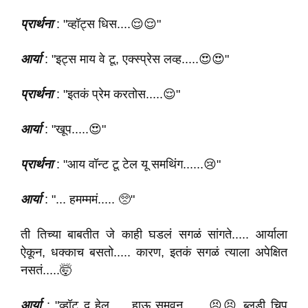
प्रार्थना
: "व्हॉट्स धिस....😌😌"
आर्या
: "इट्स माय वे टू, एक्स्प्रेस लव्ह.....😍😍"
प्रार्थना
: "इतकं प्रेम करतोस.....😌"
आर्या
: "खूप.....😍"
प्रार्थना
: "आय वॉन्ट टू टेल यू समथिंग......😢"
आर्या
: "... हमम्ममं..... 🥺"
ती तिच्या बाबतीत जे काही घडलं सगळं सांगते..... आर्याला
ऐकून, धक्काच बसतो..... कारण, इतकं सगळं त्याला अपेक्षित
नसतं.....🤯
आर्या
: "व्हॉट द हेल..... हाऊ समवन...... 😣😣 ब्लडी चिप