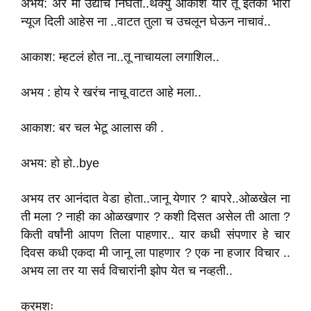
अभय: अरे मी उद्याच निघतो..थँक्यु आकाश यार तू इतकी भारी
न्यूज दिली आहेस ना ..वाटत तुला च उचलून घेऊन नाचावं..
आकाश: म्हटलं होत ना..तू नाचायला लगाशिल..
अभय : होय रे खरंच नाचू वाटत आहे मला..
आकाश: बर चल भेटू आलास की .
अभय: हो हो..bye
अभय तर आनंदात वेडा होता..जानू येणार ? बापरे..ओळखेल ना
ती मला ? नाही का ओळखणार ? कशी दिसत असेल ती आता ?
किती वर्षांनी आपण तिला पाहणार.. यार कधी संपणार हे चार
दिवस कधी एकदा मी जानू ला पाहणार ? एक ना हजार विचार ..
अभय ला तर या सर्व विचारांनी झोप येत च नव्हती..
क्रमशः