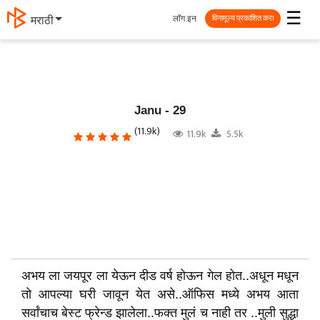
☰
लॉग इन
मराठी
विनामूल्य प्रकाशित करा
Janu - 29
(11.9k)
11.9k
5.5k
अभय ला जयपूर ला येऊन दीड वर्ष होऊन गेल होत..अधून मधून
तो आपल्या घरी जावून येत असे..ऑफिस मध्ये अभय आता
सर्वांचाच बेस्ट फ्रेन्ड झालेला..फक्त मुलं च नाही तर ..मुली सुद्धा