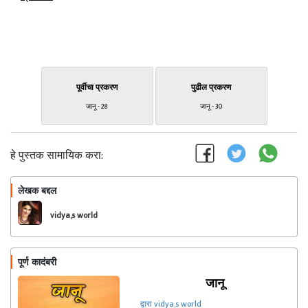
पूर्वीचा प्रकरण
पुढील प्रकरण
जानू - 28
जानू - 30
हे पुस्तक सामायिक करा:
लेखक बद्दल
फॉलो करा
vidya,s world
पूर्ण कादंबरी
जानू
द्वारा vidya,s world