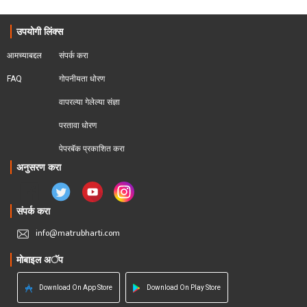
उपयोगी लिंक्स
आमच्याबद्दल
संपर्क करा
FAQ
गोपनीयता धोरण
वापरल्या गेलेल्या संज्ञा
परतावा धोरण 
पेपरबॅक प्रकाशित करा
अनुसरण करा
संपर्क करा
info@matrubharti.com
मोबाइल अॅप
Download On App Store
Download On Play Store