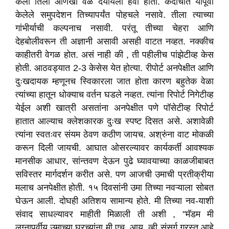
केला तिला आणखी वेळ दयायला हवा होता. कदाचीत यापूर्वी
केलेले समुपदेशन तिच्यापर्यंत पोहचले नसावे. तीला त्याच्या
गांभीर्याची कल्पनाच नसावी. परंतू तीच्या चेहरा आणि
देहबोलीवरून ती अज्ञानी असावी असही वाटत नव्हत. नक्कीच
काहीतरी वेगळ होत. असं नाही की , ती पहीलीच पांझेटीव्ह केस
होती. आठवड्यात 2-3 केसेस येत होत्या. रीपोर्ट अनपेक्षीत आणि
दुःखदायक म्हणूनच स्विकारला जात होता कारण बहुतेक वेळा
त्यांच्या हातून धोक्याच वर्तन घडले नव्हत. त्यांना रिपोर्ट निगेटीव्ह
येईल अशी खात्री असतांना अनपेक्षीत पणे पॉसेटीव्ह रिपोर्ट
हातात आल्याच क्लेशकारक दुःख स्पष्ट दिसत असे. अशावेळी
त्यांना स्वतःवर संयम ठेवण कठीण जायच. अश्रुंना वाट मोकळी
करून दिली जायची. आघात ओसरल्यावर कार्यकर्ती आवश्यक
मानसीक आधार, सांन्तवण देऊन पुढे घ्यावयाच्या काळजीबाबत
सविस्तर मार्गदर्शन करीत असे. पण आजची उमाची प्रतीक्रीया
मलाच अनपेक्षीत होती. १५ दिवसांनी उमा तिच्या नवऱ्याला सोबत
घेऊन आली. दोघही अतिशय सामान्य होते. मी तिच्या नव-याशी
संवाद साधल्यावर माहीती मिळाली ती अशी , "मॅडम मी
लग्नापूर्वीय उमाच्या घरच्यांना मी एच. आय. व्ही संसर्ग ग्रस्त आहे