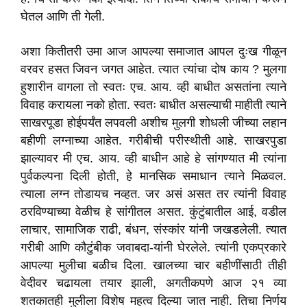
घेतल आणि ती गेली.
अशा कितीतरी उमा आज आपल्या समाजात आपल दुःख गीळून
वरवर हसत जिवन जगत आहेत. त्यात त्यांचा दोष काय ? मुलगा
हुशारीन वागला तो स्वतः एच. आय. व्ही बाधीत असतांना त्याने
विवाह करायला नको होता. स्वतः बाधीत असल्याची माहीती त्याने
साखरपूडा होईपर्यंत लपवली अशीच मुलगी शोधली जीच्या लहान
बहीणी लग्नाच्या आहेत. गरीबीची परीस्थीती आहे. साखरपुडा
झाल्यावर मी एच. आय. व्ही बाधीन आहे हे सांगण्यात मी त्यांना
पुर्वकल्पना दिली होती, हे मानसिक समाधान त्याने मिळवल.
त्याला लग्न तोडायच नव्हत. जर असं असत तर त्यांनी विवाह
ठरविण्याच्या वेळीच हे सांगीतल असत. कुंटुंबातील आई, वडील
लाचार, सामाजिक राढी, बंधन, संस्कांर यांनी जखडलेली. त्यात
गरीबी आणि कौटुंबीक जवाबदा-यांनी घेरलेले. त्यांनी एकप्रकारे
आपल्या मुलीचा बळीच दिला. खालच्या चार बहीणींसाठी तीही
वेदीवर चढायला तयार झाली, अगतीकपणे आज २१ व्या
शतकातही मुलीला विशेष महत्व दिल्या जात नाही. तिचा निर्णय