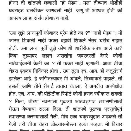
होना! ती शांतपणे म्हणाली "हो मॅडम"'. मला तीच्यात थोडीही
घबराहट चलबीचल जाणवली नाही. जणू ती आश्वत होती की
आपल्याला हा संर्संग होणारच नाही.
'उमा तुझे लग्नापूर्वी कोणावर प्रेम होते का ?" "नाही मॅड़म "; मी
जास्त शिकली नाही फक्त दहावी शिकले नंतर घरीच राहात
होती. उमा लग्ना पूर्वी तुझे कोणाशी शारीरीक संबंध आले का?
किंवा तुझ्यावर लहान असतांना जबरदस्ती वैगरे कोणी
नातेवाईकानी केली का ? ती फक्त नाही म्हणाली. आता तीचा
चेहरा एकदम निर्विकार होता . उमा तुला एच. आय. ही जंतूसंसर्ग
झालेला आहे. हे सांगीतल्यावर मी थांबले, तिच्याकडे पाहाले. ती
हसली आणि तीने रीपार्ट हातात घेतला. हे अगदीच अनपेक्षीत
होत. एच. आय. व्ही पॉझेटीव्ह रिपोर्ट कोणी हसत स्वीकारू शकतो
? तिला, तीच्या नवऱ्याला पुढच्या आठवड्यात तपासणीसाठी
घेऊन येण्याचा सल्ला दिला. ती शांतपणे पुढच्या प्रसुतीपूर्व
तपासण्या करण्यासाठी गेली. मीच एका चक्रव्युहात अडकले ती
गेली तरी तीचा चेहरा डोळ्यांसमोरून हलत नव्हता. मी विचार