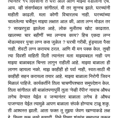
त्यानंतर १५ दिवसांनी ते घरी आले आणि माझ्या वडीलांना एच.
आय. व्ही संसर्गाबद्दल सांगीतलं. मी तर सुन्नच झाले. घरच्यांनी
माहीती काढली. मला कोणी विचारलच नाही. घरच्यांच्या
चाललेल्या चर्चेतून माझ्या लक्षात आल की, आता लग्न मोडल तर
? साखरपुडा झालेला आहे, लोक मुलीतच खोट काढतात.
खालच्या चार बहीणीं च्या लग्नाच काय? हिच एकदा लग्न
मोडल्यावर पुन्हा लग्न कस जुळेल ? घरची गरीबी, हुंड्याला पैसा
नाही. शेवटी लग्न करायच ठरल. आणि मी मन पक्क केल. तुम्ही
त्या दिवशी माहिती दिली त्यानंतर मला माझ्याबद्दल नाही पण
माझ्या बाळाबद्दल चिन्ता लागुन राहीली आहे. माझ्या बाळाला ही
लागण व्हायला नको. माझ काहीही हो पर्वा नाही, स्वतःसाठी मी
काहीही सहन करायला तयार आहे. माझ्या बाळाला निरोगी जिवन
मिळालं पाहिजे. कार्यकर्तीने तिला चाचणीपश्चात समुपदेशन केल.
तिला सांगीतल की बाळांतपणापुर्वि तुला 'नेव्ही रॅपीन' नावाच औषध
लगेच देण्यात येईल व जन्मानंतर बाळाला लगेच हे औषध
पाजण्यात येईल त्यामुळे आपण बाळाला संपर्क होण्याच टाळू शकु.
ती आश्वस्त झाली. आता फक्त तु तुझ्या जेवण खाण्याकडे लक्ष
हे. चिन्ता करू नको इत्यादी. तिने तिच्या शंकांच समाधान करून