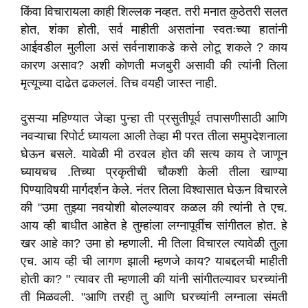
किंवा विचारायला काही शिल्लक नव्हत. तरी मनात कुठेतरी सलत
होत, शंका होती, सर्व माहीती असतांना स्वतःच्या हातांनी
आईवडील मुलीला असं सर्वनाशाकडे कसे लोटू शकले ? काय
कारण असाव? अशी कोणती मजबुरी असावी की त्यांनी तिला
मृत्यूच्या दाढेत ढकललं. तिच वयही जास्त नाही.
दुसऱ्या महिण्यात जेव्हा पुन्हा ती प्रसुतीपूर्व तपासणीसाठी आणि
नवऱ्याचा रिपोर्ट घ्यायला आली तेव्हा मी परत तीला समुपदेशनाला
घेऊन बसले. यावेळी मी ठरवल होत की सत्य काय ते जाणून
घ्यायचच .तिच्या प्रकृतीची चौकशी केली तीला खाण्या
पिण्याविषयी मार्गदर्शन केले. नंतर तिला विश्वासात घेऊन विचारले
की "उमा तुझ्या नवयोशी बोलल्यावर कळल की त्यांनी ते एच.
आय व्ही बाधीत आहेत हे तुम्हांला लग्नापूर्वीच सांगीतल होत. हे
खर आहे का? उमा हो म्हणाली. मी तिला विचारल त्यावेळी तुला
एच. आय व्ही ची लागण झाली म्हणजे काय? याबद्दलची माहीती
होती का? " त्यावर ती म्हणाली की यांनी सांगीतल्यावर घरच्यांनी
ती मिळवली. "आणि तरही तु आणि घरच्यांनी लग्नाला संमती