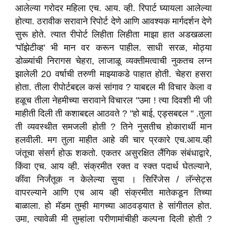
आलेल्या गरोदर महिला एच. आय. व्ही. रिपार्ट घ्यायला आलेल्या
होत्या. ठरावीक सरावाने रिपोर्ट देणे आणि आवश्यक मार्गदर्शन देणे
सुरू होते. त्यात रीपोर्ट लिहीता लिहीता माझा हात अडखळला
'पॉझेटीव्ह' भी मान वर करून पाहील. साधी सरळ, मोठ्या
डोळ्यांची निरागस चेहरा, लाजाळू व्यक्तीमत्वाची नुकतच लग्न
झालेली 20 वर्षाची तरुणी माझ्याकडे पाहात होती. चेहरा हसरा
होता. तीला रीपोर्टबद्दल कसं सांगाव ? याबद्दल मी विचार केला व
हळूच तीला नेहमीच्या सरावाने विचारल "उमा ! त्या दिवशी मी जी
माहीती दिली ती कशाबद्दल आठवते ? "हो बाई, एड्सबद्दल " .तुला
ती व्यवस्थीत समजली होती ? तिने नुसतीच होकारार्थी मान
हलवीली. मग तुला माहीत आहे की चार प्रकारे एच.आय.व्ही
जंतूचा संसर्ग होऊ शकतो. एकतर असुरक्षित लैंगिक संबंधाद्वारे,
किंवा एच. आय व्ही. संक्रमीत रक्त व स्क्त पदार्थ घेतल्याने,
कींवा निर्जंतूक न केलेल्या सुया । सिरिंजेस / लॅन्सेट्स
वापरल्याने आणि एच आय व्ही संक्रमीत मातेकडून तिच्या
बाळाला. हो मॅडम तुम्ही मागच्या आठवड्यात हे सांगीतल होत.
उमा, त्यावेळी मी तुम्हांला परीणामांचीही कल्पना दिली होती ?