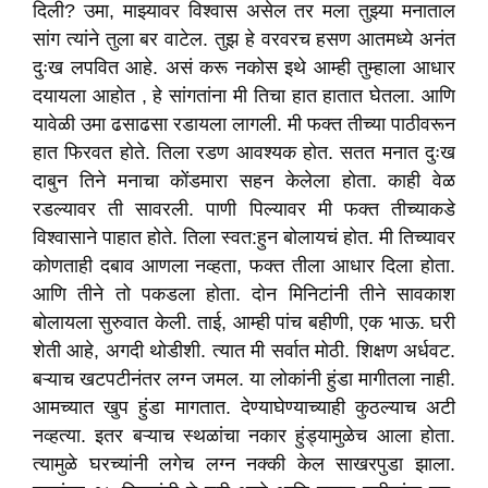
दिली? उमा, माझ्यावर विश्वास असेल तर मला तुझ्या मनाताल
सांग त्यांने तुला बर वाटेल. तुझ हे वरवरच हसण आतमध्ये अनंत
दुःख लपवित आहे. असं करू नकोस इथे आम्ही तुम्हाला आधार
दयायला आहोत , हे सांगतांना मी तिचा हात हातात घेतला. आणि
यावेळी उमा ढसाढसा रडायला लागली. मी फक्त तीच्या पाठीवरून
हात फिरवत होते. तिला रडण आवश्यक होत. सतत मनात दुःख
दाबुन तिने मनाचा कोंडमारा सहन केलेला होता. काही वेळ
रडल्यावर ती सावरली. पाणी पिल्यावर मी फक्त तीच्याकडे
विश्वासाने पाहात होते. तिला स्वत:हुन बोलायचं होत. मी तिच्यावर
कोणताही दबाव आणला नव्हता, फक्त तीला आधार दिला होता.
आणि तीने तो पकडला होता. दोन मिनिटांनी तीने सावकाश
बोलायला सुरुवात केली. ताई, आम्ही पांच बहीणी, एक भाऊ. घरी
शेती आहे, अगदी थोडीशी. त्यात मी सर्वात मोठी. शिक्षण अर्धवट.
बऱ्याच खटपटीनंतर लग्न जमल. या लोकांनी हुंडा मागीतला नाही.
आमच्यात खुप हुंडा मागतात. देण्याघेण्याच्याही कुठल्याच अटी
नव्हत्या. इतर बऱ्याच स्थळांचा नकार हुंड्यामुळेच आला होता.
त्यामुळे घरच्यांनी लगेच लग्न नक्की केल साखरपुडा झाला.