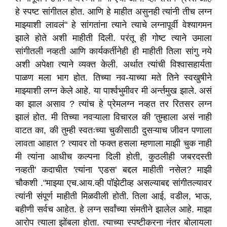
हे स्पष्ट सांगीतल होत. आणि हे माहीत असुनही त्यांनी तीच लग्न
माझ्याशी लावलं" हे सांगतांना त्याने त्याचे लग्नापूर्वी वेश्यागमन
झाले होते अशी माहीती दिली. परंतू ही गोष्ट त्याने उमाला
सांगीतली नव्हती आणि कार्यकर्तीनेही ही माहीती तिला सांगु नये
अशी अपेक्षा त्याने व्यक्त केली. अर्थात त्यांची विश्वासहार्यता
पाळण मला भाग होत. तिच्या नव-याच्या मते तिने स्वखुषीने
माझ्याशी लग्न केले आहे. या पार्श्वभुमीवर मी अर्न्तमुख झाले. असं
का झाल असाव ? त्यांच हे प्रेमलग्न नव्हत तर रितसर लग्न
झालं होत. मी तिच्या नवऱ्याला विचारल की 'तुम्हाला असं नाही
वाटत का, की तुम्ही स्वतःच्या चुकीसाठी दुसऱ्याच जीवन पणाला
लावता आहात ? त्यावर तो फक्त हसला म्हणाला माझी चुक नाही
मी त्यांना आधीच कल्पना दिली होती, कुठलीही जबरदस्ती
नव्हती' कदाचीत 'त्यांना 'एडस' बद्दल माहीती नसेल? माझी
चौकशी ."माझ्या एच.आय.व्ही पॉझेटीव्ह असल्याबद्द सांगीतल्यावर
त्यांनी संपूर्ण माहीती मिळवीली होती. तिला आई, वडील, भाऊ,
बहीणी सर्वच आहेत. हे लग्न सर्वांच्या संमतीने झालेल आहे. माझा
आरोप त्याला झोंबला होता. त्याच्या स्पष्टीकरना नंतर बोलायला