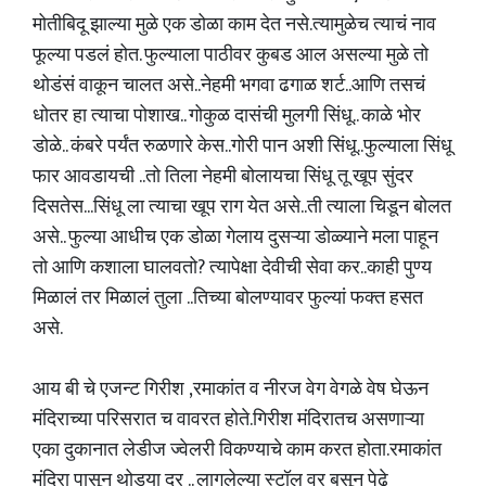
मोतीबिदू झाल्या मुळे एक डोळा काम देत नसे.त्यामुळेच त्याचं नाव
फूल्या पडलं होत. फुल्याला पाठीवर कुबड आल असल्या मुळे तो
थोडंसं वाकून चालत असे..नेहमी भगवा ढगाळ शर्ट..आणि तसचं
धोतर हा त्याचा पोशाख.. गोकुळ दासंची मुलगी सिंधू.. काळे भोर
डोळे.. कंबरे पर्यंत रुळणारे केस..गोरी पान अशी सिंधू..फुल्याला सिंधू
फार आवडायची ..तो तिला नेहमी बोलायचा सिंधू तू खूप सुंदर
दिसतेस...सिंधू ला त्याचा खूप राग येत असे..ती त्याला चिडून बोलत
असे.. फुल्या आधीच एक डोळा गेलाय दुसऱ्या डोळ्याने मला पाहून
तो आणि कशाला घालवतो? त्यापेक्षा देवीची सेवा कर..काही पुण्य
मिळालं तर मिळालं तुला ..तिच्या बोलण्यावर फुल्यां फक्त हसत
असे.
आय बी चे एजन्ट गिरीश ,रमाकांत व नीरज वेग वेगळे वेष घेऊन
मंदिराच्या परिसरात च वावरत होते.गिरीश मंदिरातच असणाऱ्या
एका दुकानात लेडीज ज्वेलरी विकण्याचे काम करत होता.रमाकांत
मंदिरा पासून थोड्या दूर .. लागलेल्या स्टॉल वर बसून पेढे