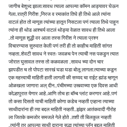
जागीच बेशुध्द झाला.सावध त्याला आपल्या कॉमन आड्यावर घेऊन
गेला..रात्री गिरीश ,निरज व रमाकांत तिघे ही तिथे आले त्यांना
वाटलं होत तो माणूस त्यांच्या हातून निसटला पणं त्याला तिथे पाहून
त्यांना ही थोड आश्चर्य वाटलं थोड्या वेळात सावध ही तिथे आला
..तो माणूस शुद्धी वर आला तस्स गिरीश ने त्याला प्रश्न
विचारण्यास सुरुवात केली पणं तरी ही तो काहीच माहिती सांगत
नव्हता..शेवटी सावध ने स्वतः जवळच पेन त्याची नस पकडुन त्यात
जोरात घुसावल तस्स तो कळवळला ..सावध च्या दोन चार
झापडीत च तो पोपटा सारखं घडा घडा बोलू लागला.त्याच्या कडून
एक महत्त्वाची माहिती हाती लागली की सय्यद चा राईट ह्यांड म्हणून
ओळखला जाणारा अल् दीन...पंचीमच्या उस्त्वाच्या एक दिवस आधी
कोल्हापुरात येणार आहे..आणि तोच हा बॉम्ब प्लांट करणार आहे..पणं
तो कसा दिसतो याची माहिती कोणा कडेच नव्हती एव्हाना त्याच्या
साथीदारांना ही त्या बद्दल माहिती नव्हती...झंझर आतंकवादी गीरोह
ला जितके कमजोर समजले गेले होते ..तशी ती बिलकुल नव्हती
..त्यांनी तर आपल्या साथी दाराना सुद्धा त्यांच्या प्लॅन बद्दल माहिती