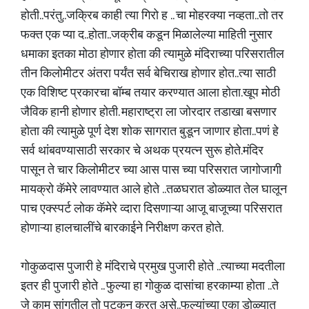
होती..परंतु..जक्रिब काही त्या गिरो ह .. चा मोहरक्या नव्हता..तो तर
फक्त एक प्या द..होता..जक्रीब कडून मिळालेल्या माहिती नुसार
धमाका इतका मोठा होणार होता की त्यामुळे मंदिराच्या परिसरातील
तीन किलोमीटर अंतरा पर्यंत सर्व बेचिराख होणार होत..त्या साठी
एक विशिष्ट प्रकारचा बॉम्ब तयार करण्यात आला होता.खूप मोठी
जैविक हानी होणार होती. महाराष्ट्रा ला जोरदार तडाखा बसणार
होता की त्यामुळे पूर्ण देश शोक सागरात बुडून जाणार होता..पणं हे
सर्व थांबवण्यासाठी सरकार चे अथक प्रयत्न सुरू होते.मंदिर
पासून ते चार किलोमीटर च्या आस पास च्या परिसरात जागोजागी
मायक्रो कॅमेरे लावण्यात आले होते ..तळघरात डोळ्यात तेल घालून
पाच एक्स्पर्ट लोक कॅमेरे व्दारा दिसणाऱ्या आजू बाजूच्या परिसरात
होणाऱ्या हालचालींचे बारकाईने निरीक्षण करत होते.
गोकुळदास पुजारी हे मंदिराचे प्रमुख पुजारी होते ..त्याच्या मदतीला
इतर ही पुजारी होते .. फुल्या हा गोकुळ दासांचा हरकाम्या होता ..ते
जे काम सांगतील तो पटकन करत असे..फुल्यांच्या एका डोळ्यात