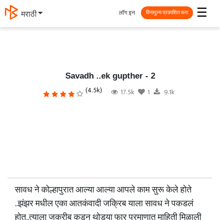
☰
लॉग इन
मराठी
विनामूल्य प्रकाशित करा
Savadh ..ek gupther - 2
(4.5k)
17.5k
1
9.1k
सावध ने कोल्हापुरात आल्या आल्या आपले काम सुरू केले होते
..झंझर मधील एका आतकंवादी जक्रिब याला सावध ने पकडलं
होत..त्याला जक्रीब कडून थोड्या फार प्रमाणात माहिती मिळाली