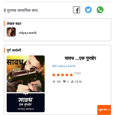
हे पुस्तक सामायिक करा:
लेखक बद्दल
फॉलो करा
vidya,s world
पूर्ण कादंबरी
सावध ...एक गुप्तहेर
द्वारा vidya,s world
(33k)
61k
2
29.5k
एकूण भाग : 3