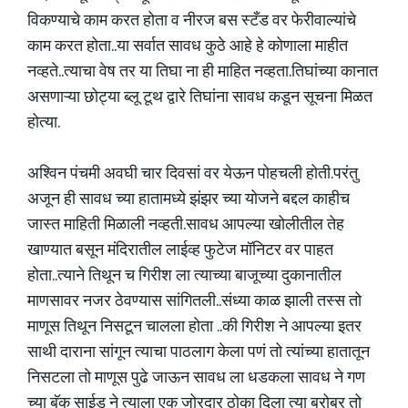
विकण्याचे काम करत होता व नीरज बस स्टँड वर फेरीवाल्यांचे
काम करत होता..या सर्वात सावध कुठे आहे हे कोणाला माहीत
नव्हते..त्याचा वेष तर या तिघा ना ही माहित नव्हता.तिघांच्या कानात
असणाऱ्या छोट्या ब्लू टूथ द्वारे तिघांना सावध कडून सूचना मिळत
होत्या.
अश्विन पंचमी अवघी चार दिवसां वर येऊन पोहचली होती.परंतु
अजून ही सावध च्या हातामध्ये झंझर च्या योजने बद्दल काहीच
जास्त माहिती मिळाली नव्हती.सावध आपल्या खोलीतील तेह
खाण्यात बसून मंदिरातील लाईव्ह फुटेज मॉनिटर वर पाहत
होता..त्याने तिथून च गिरीश ला त्याच्या बाजूच्या दुकानातील
माणसावर नजर ठेवण्यास सांगितली..संध्या काळ झाली तस्स तो
माणूस तिथून निसटून चालला होता ..की गिरीश ने आपल्या इतर
साथी दाराना सांगून त्याचा पाठलाग केला पणं तो त्यांच्या हातातून
निसटला तो माणूस पुढे जाऊन सावध ला धडकला सावध ने गण
च्या बॅक साईड ने त्याला एक जोरदार ठोका दिला त्या बरोबर तो