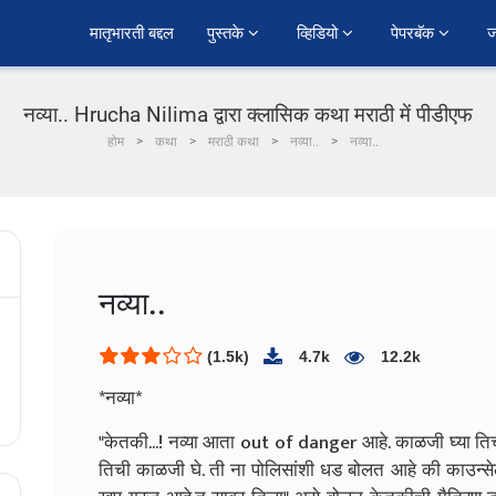
﻿मातृभारती बद्दल
पुस्तके 
व्हिडियो 
पेपरबॅक 
ज
नव्या.. Hrucha Nilima द्वारा क्लासिक कथा मराठी में पीडीएफ
होम
कथा
मराठी कथा
नव्या..
नव्या..
नव्या..
(1.5k)
4.7k
12.2k
*नव्या*
"केतकी...! नव्या आता out of danger आहे. काळजी घ्या तिच
तिची काळजी घे. ती ना पोलिसांशी धड बोलत आहे की काउन्