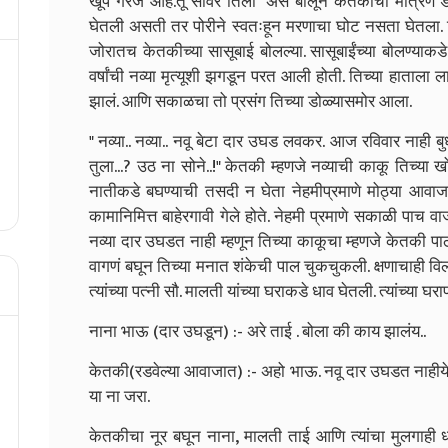
खूप गरज आहे.तू सावर तिला" असे बोलून केतकीची मैत्रिण डा
घेतली असती तर पोरीने स्वतःहून मरणाचा घोट नसता घेतला. हि
जोरातच केतकीच्या सासूबाई बोलल्या. सासूबाईंच्या बोलण्याकडे द
वर्षांची नव्या मृत्यूशी झगडून परत आली होती. तिच्या हाता
झालं. आणि सकाळचा तो प्रसंग तिच्या डोळ्यासमोर आला.
" नव्या.. नव्या.. नवू बेटा दार उघड लवकर. आज रविवार नाही 
तुला...? उठ ना सोने..!" केतकी म्हणजे नव्याची काकू तिच्या
नातीकडे बघण्याची तसदी न घेता नेहमीप्रमाणे मोठ्या आवाज
कामानिमित्त बाहेरगावी गेले होते. नेहमी प्रमाणे सकाळी पा
नव्या दार उघडत नाही म्हणून तिच्या काकूचा म्हणजे केतकी पाठ
वागणं बघून तिच्या मनात शंकेची पाल चुकचुकली. क्षणाचाही वि
त्यांच्या पत्नी सौ. मालती यांच्या घराकडे धाव घेतली. त्यांच्या
नाना भाऊ (दार उघडून) :- अरे ताई . बोला की काय झालंय..
केतकी(रडवेल्या आवाजात) :- अहो भाऊ. नवू दार उघडत नाहीये
या ना जरा.
केतकीचा नूर बघून नाना, मालती ताई आणि त्यांचा मुलगाही 