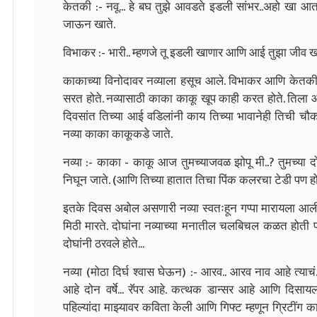
केतकी :- नवू... हे बघ तुझे आवडते इडली सांभर..अहो खा आ
जाऊन खाते.
विभाकर :- भारी.. म्हणजे तू इडली खाणार आणि आई तुझा जीव खाण
काकाच्या विनोदावर नव्याला हसूच आले. विभाकर आणि केतकी
सरत होते. नव्यासाठी काका काकू खूप काही करत होते. तिला आव
दिवसांत तिच्या आई वडिलांनी काय तिच्या भावानेही तिची चौ
नव्या काका काकूकडे जाते.
नव्या :- काका - काकू आज तुमच्याजवळ झोपू मी..? तुमच्या दोघां
निघून जाते. (आणि तिच्या हातात तिचा पिंक कलरचा टेडी पण हो
इतके दिवस अबोल असणारी नव्या स्वतःहून गप्पा मारायला आली
मिठी मारते. दोघांना नव्याच्या मनातील चलबिचल कळत होती प
दोघांनी ठरवले होते...
नव्या (मोठा दिर्घ श्वास घेऊन) :- आरव.. आरव नाव आहे त्याच
आहे दोन वर्षे... रॅपर आहे. कत्थक डान्सर आहे आणि दिसायल
पहिल्यांदा माझ्यावर कविता केली आणि गिफ्ट म्हणून ग्रिटींग का