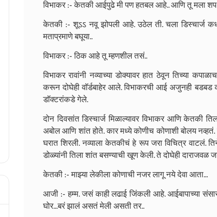
विभाकर :- केतकी आईपुढे मी पण हतबल आहे.. आणि तू मला शपथ
केतकी :- शूऽऽ नवू झोपली आहे. उठेल ती. चला डिस्चार्ज कध
मताप्रमाणे बघूया..
विभाकर :- ठिक आहे तू म्हणशील तसं..
विभाकर रावांनी नव्याच्या डोक्यावर हात ठेवून तिच्या कपाळ
करून दोघेही वाॅर्डबाहेर आले. विभाकरची आई अजुनही बडबड कर
डाॅक्टरांकडे गेले.
दोन दिवसांत डिस्चार्ज मिळाल्यावर विभाकर आणि केतकी तिल
अबोल आणि शांत होते. कार मध्ये कोणीच कोणाशी बोलय नव्हत
घरात शिरली. नव्याला केतकीचं हे रूप जरा विचित्र वाटलं. ति
डोळ्यांनी तिला शांत बसण्याची खूण केली. ते दोघेही दाराजव
केतकी :- माझ्या लेकीला कोणाची नजर लागू नये देवा आता...
आजी :- हम्म. जसं काही लढाई जिंकली आहे. आईबापाच्या संस
घोर...बरं झालं असतं मेली असती तर..