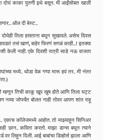
ता दोघं काका पुतणी इथे बसून. मी आईंसोबत खाली
ार... ऑल दी बेस्ट...
 दोघेही तिला हसताना बघून सुखावले. असेच दिवस
डतं तसं खाणं, बाहेर फिरणं सगळं काही...! इतक्या
कशी केली नाही. एके दिवशी रात्री साडे नऊ वाजता
च्या मध्ये.. थोडा वेळ गप्पा मारू हवं तर.. मी नंतर
ता.)
 म्हणून तिची काकू खूप खुष होते आणि तिला घट्ट
ण नव्या जोपर्यंत बोलत नाही तोवर आपण शांत राहू
ं... एकाच काॅलेजमध्ये आहोत. तो माझ्याहून सिनिअर
ाही छान.. कविता करतो. माझा डान्स बघून त्याने
र्ड वर लिहून दिली. आई बाबांचा डिव्होर्स झाला आणि