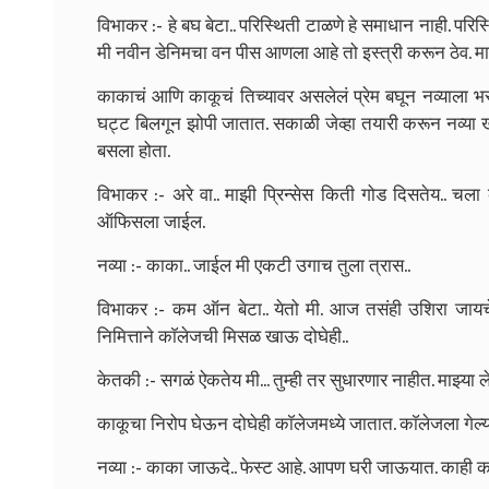
विभाकर :- हे बघ बेटा.. परिस्थिती टाळणे हे समाधान नाही. परि
मी नवीन डेनिमचा वन पीस आणला आहे तो इस्त्री करून ठेव. माझ
काकाचं आणि काकूचं तिच्यावर असलेलं प्रेम बघून नव्याला भरू
घट्ट बिलगून झोपी जातात. सकाळी जेव्हा तयारी करून नव्या ख
बसला होता.
विभाकर :- अरे वा.. माझी प्रिन्सेस किती गोड दिसतेय.. चला
ऑफिसला जाईल.
नव्या :- काका.. जाईल मी एकटी उगाच तुला त्रास..
विभाकर :- कम ऑन बेटा.. येतो मी. आज तसंही उशिरा जायचे 
निमित्ताने काॅलेजची मिसळ खाऊ दोघेही..
केतकी :- सगळं ऐकतेय मी... तुम्ही तर सुधारणार नाहीत. माझ्य
काकूचा निरोप घेऊन दोघेही काॅलेजमध्ये जातात. काॅलेजला गेल्
नव्या :- काका जाऊदे.. फेस्ट आहे. आपण घरी जाऊयात. काही क