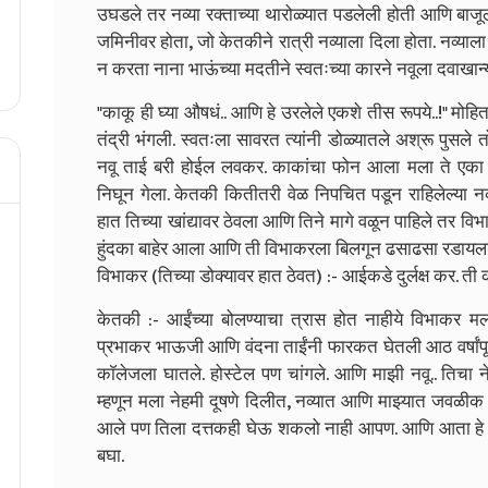
उघडले तर नव्या रक्ताच्या थारोळ्यात पडलेली होती आणि बाजूल
जमिनीवर होता, जो केतकीने रात्री नव्याला दिला होता. नव्य
न करता नाना भाऊंच्या मदतीने स्वतःच्या कारने नवूला दवाखा
"काकू ही घ्या औषधं.. आणि हे उरलेले एकशे तीस रूपये..!" मोहितच
तंद्री भंगली. स्वतःला सावरत त्यांनी डोळ्यातले अश्रू पुसले त
नवू ताई बरी होईल लवकर. काकांचा फोन आला मला ते एका 
निघून गेला. केतकी कितीतरी वेळ निपचित पडून राहिलेल्या नव
हात तिच्या खांद्यावर ठेवला आणि तिने मागे वळून पाहिले तर व
हुंदका बाहेर आला आणि ती विभाकरला बिलगून ढसाढसा रडायल
विभाकर (तिच्या डोक्यावर हात ठेवत) :- आईकडे दुर्लक्ष कर. त
केतकी :- आईंच्या बोलण्याचा त्रास होत नाहीये विभाकर मल
प्रभाकर भाऊजी आणि वंदना ताईंनी फारकत घेतली आठ वर्षांपूर्वी
काॅलेजला घातले. होस्टेल पण चांगले. आणि माझी नवू.. तिचा न
म्हणून मला नेहमी दूषणे दिलीत, नव्यात आणि माझ्यात जवळीक 
आले पण तिला दत्तकही घेऊ शकलो नाही आपण. आणि आता हे 
बघा.