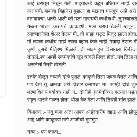
आई घरातून निघून गेली. माझ्याकडे वळून बघितलं नाही. दाद
करायची. बाबांचा बिझनेस बुडाला हा माझाच पायगुण आहे असे 
वागवायचा. आजी आली की मला मारायची कधीकधी.. तुमच्याकडे आ
येऊन भांडण करायचे काकाशी.. मला घरात ठेवली म्हणून.. 
त्याच्यासोबत शेअर केल्या मी.. तो माझा घट्ट मित्र झाला होता.
मी त्याला कधीच माझं स्वत्व बहाल केले नाही. मर्यादा ठेऊन 
कुणी दुसरी मैत्रिण मिळाली. ती माझ्याहून दिसायला किंचित
तोडलं..पण आम्ही एकमेकांचे खूप चांगले मित्र होतो.. पण तिला
असलेली मैत्री तोडली...
इतके बोलून नव्याने डोळे पुसले. काकूने तिला जवळ घेतले आण
पण बेटा तू आमचा तरी विचार करायचा ना.. आम्ही दोघं त
मरणाशिवाय पर्यायच नाही गं.." दोघीही एकमेकींच्या गळ्यात 
राहून आसवे गाळत होता. थोडा वेळ गेला आणि तिघेही शांत झाले.
विभाकर :- नवू चला आता आपण आईस्क्रीम खाऊ आणि झोपूया.
आहे आणि काकूच्या मागे आजीची भुणभुण..
नव्या :- पण काका...