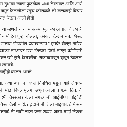
ा दुधाचा ग्लास फुटलेला अर्धा टेबलावर आणि अर्धा
ाला बघून केतकीला रडूच कोसळले. ती कसलाही विचार
न्यात घेऊन आली होती.
्या म्हणजे नाना भाऊंच्या मुलाच्या आवाजाने त्यांची
ोच मोहित पुन्हा बोलला, "काकू..! टेन्शन नका घेऊ..
तासात पोचतील दवाखान्यात." इतके बोलून मोहीत
्याच्या माथ्यावर हात फिरवत होती.
मागून कोणीतरी
िभाकर उभे होते. केतकीचा सकाळपासून दाबून ठेवलेला
ा लागली.
ी काहीही बरळत असते.
ा. नव्या बघा ना. कसं निपचित पडून आहे लेकरू.
. मोठा विपुल मुलगा म्हणून त्याला चांगल्या ठिकाणी
ेहमी तिरस्कार केला सगळ्यांनी. आईंनीपण. वांझोटी
येऊ दिली नाही. हट्टाने मी तिला माझ्याकडे घेऊन
सगळं. मी नाही सहन करू शकत आता. माझं लेकरू