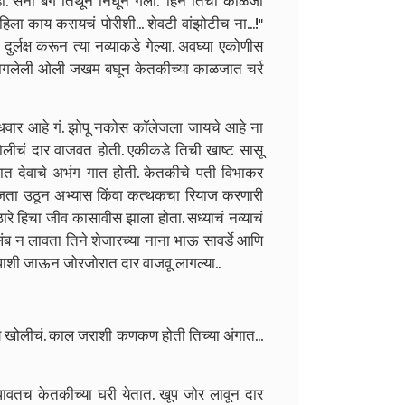
ॅ. सना बेग तिथून निघून गेली. "हिने तिची काळजी
ला काय करायचं पोरीशी... शेवटी वांझोटीच ना...!"
ुर्लक्ष करून त्या नव्याकडे गेल्या. अवघ्या एकोणीस
ला लागलेली ओली जखम बघून केतकीच्या काळजात चर्र
बुधवार आहे गं. झोपू नकोस काॅलेजला जायचे आहे ना
 खोलीचं दार वाजवत होती. एकीकडे तिची खाष्ट सासू
ात देवाचे अभंग गात होती. केतकीचे पती विभाकर
च वाजता उठून अभ्यास किंवा कत्थकचा रियाज करणारी
ारे हिचा जीव कासावीस झाला होता. सध्याचं नव्याचं
लंब न लावता तिने शेजारच्या नाना भाऊ सावर्डे आणि
 घरापाशी जाऊन जोरजोरात दार वाजवू लागल्या..
 खोलीचं. काल जराशी कणकण होती तिच्या अंगात...
धावतच केतकीच्या घरी येतात. खूप जोर लावून दार