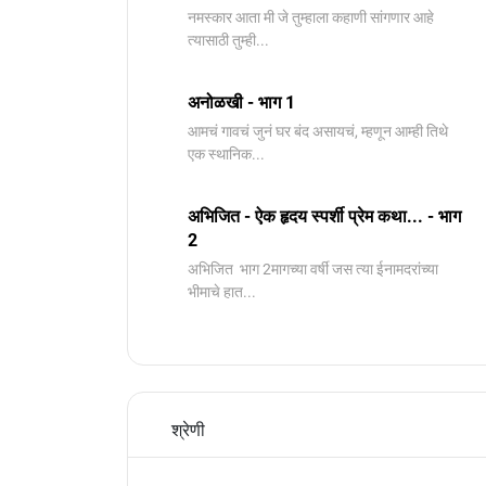
नमस्कार आता मी जे तुम्हाला कहाणी सांगणार आहे
त्यासाठी तुम्ही...
अनोळखी - भाग 1
आमचं गावचं जुनं घर बंद असायचं, म्हणून आम्ही तिथे
एक स्थानिक...
अभिजित - ऐक हृदय स्पर्शी प्रेम कथा... - भाग
2
️अभिजित ️ भाग 2मागच्या वर्षी जस त्या ईनामदरांच्या
भीमाचे हात...
श्रेणी