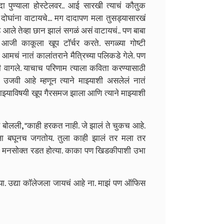
ा पुण्याला होस्टेलवर.. आई सारखी त्याचं कौतुक
दोघांना वाटायचे... मग दादापण मला तुसड्यासारखं
ले तेव्हा छान झालं सगळं असं वाटायचं.. पण बाबा
आजी काकूला खूप टाॅर्चर करते. सगळ्या गोष्टी
 आमचं नातं कालांतराने मैत्रिच्या पलिकडे गेले. पण
मी वागले. याचाच परिणाम त्याला कविता करण्यासाठी
 उजवी आहे म्हणून त्याने माझ्याशी असलेलं नातं
 माझ्याविषयी खूप गैरसमज झाला आणि त्याने माझ्याशी
ि बोलली, "काही हरकत नाही. जे झालं ते चुकच आहे.
ुला बघूनच जगतोय. तुला काही झालं तर मला तर
पडून मनसोक्त रडत होत्या. काका पण खिडकीपाशी उभा
 उद्या काॅलेजला जायचं आहे ना. माझं पण ऑफिस