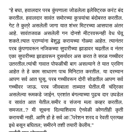
"हे बघा, हवालदार परब कुंपणाला जोडलेला इलेक्ट्रिक करंट बंद
करतील. हवालदार सावंत समोरच्या कुत्र्यांचा बंदोबस्त करतील.
गेट ते कुत्रे असलेली जागा यात शंभर मिटरच्या आसपास अंतर
आहे. सावंतजवळ असलेली गन दोनशे मीटरवरूनही वेध घेवू
शकते.त्यात प्राण्यांना बेशुद्ध करायच्या गोळ्या आहेत. त्यानंतर
परब कुंपणावरून नजिकच्या सुपारीच्या झाडावर चढतील व नंतर
एका सुपारीच्या झाडावरून दुसर्यावर अस करत ते सरळ गच्चीवर
उतरतील.त्यांची गावात पोफळीची बाग असल्याने ते यात प्रविण
आहेत ते हे काम साधारण पाच मिनिटात करतील. या दरम्यान
आपण सर्व आत घुसू. परब गच्चीवरून दोरी सोडतील आपण सर्व
गच्चीवर जाऊ. परब जीवबाला ताब्यात घेतील.मी चंद्रिका
असलेल्या रूमकडे जाईन. प्रशांत बंगल्याच्या पुढच दार उघडेल
व सावंत आत येतील.समीर व संजना मला कव्हर करतील.
समजल..? मी सूचना दिल्याशिवाय ऐनवेळी कोणतीही कृती
करायची नाही. आणि हो हे सर्व आॅपरेशन शरद व रेवती प्रत्यक्ष
इथे बसून बघितल; समीरने तशी तयारी केलीय."