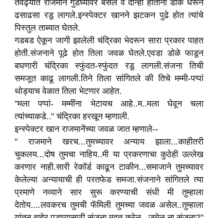
तेवढ्यात राजमाने गुडघ्यावर बसले व दोन्ही हातांनी डोक धरून
ढसाढसा रडू लागले.इन्स्पेक्टर खानने झटकन पुढे होत त्यांचे
पिस्तुल ताब्यात घेतले.
गडबड ऐकून जागी झालेली चंद्रिका भेदरून सारा प्रकार पाहत
होती.संजनाने पूढे होत तिला जवळ घेतले.एवडा डोळे फाडून
बघणारी चंद्रिका स्फुंदत-स्फुंदत रडू लागली.संजना तिची
समजूत काढू लागली.तिने तिला सांगितले की तिचे मम्मी-पप्पां
थोड्याच वेळात तिला भेटणार आहेत.
"मला पप्पां- मम्मींना भेटायच आहे..म..मला घेवून चला
त्यांच्याकडे.." चंद्रिका हरखून म्हणाली.
इन्स्पेक्टर खान राजमानेंच्या जवळ जात म्हणाले--
" राजमाने खरच...तुमच्यावर अन्याय झाला...काहीतरी
चुकलय...दोष तुमचा नाहिय..मी या प्रकरणाचा कुठेही उल्लेख
करणार नाही.सारी रेकॉर्ड काढून टाकीन...समाजाने तुमच्यावर
केलेल्या अन्यायाची ही परतफेड समजा.संजनाने सांगितले त्या
प्रमाणे नव्याने सार सुरू करण्याची संधी मी तुम्हाला
देतोय....लवकरच तुमची फॅमिली तुमच्या जवळ असेल..तुम्हाला
यांतून बाहेर पडण्यासाठी संजना मदत करेल ..जमेल ना संजना?"