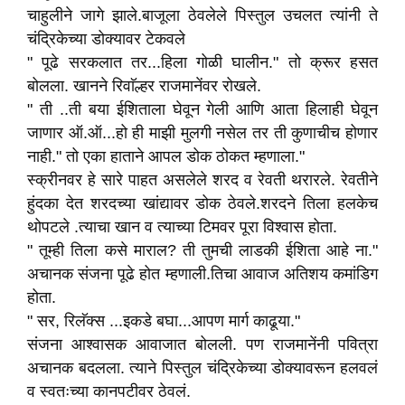
चाहुलीने जागे झाले.बाजूला ठेवलेले पिस्तुल उचलत त्यांनी ते
चंद्रिकेच्या डोक्यावर टेकवले
" पूढे सरकलात तर...हिला गोळी घालीन." तो क्रूर हसत
बोलला. खानने रिवाॅल्हर राजमानेंवर रोखले.
" ती ..ती बया ईशिताला घेवून गेली आणि आता हिलाही घेवून
जाणार ऑ.ऑ...हो ही माझी मुलगी नसेल तर ती कुणाचीच होणार
नाही." तो एका हाताने आपल डोक ठोकत म्हणाला."
स्क्रीनवर हे सारे पाहत असलेले शरद व रेवती थरारले. रेवतीने
हुंदका देत शरदच्या खांद्यावर डोक ठेवले.शरदने तिला हलकेच
थोपटले .त्याचा खान व त्याच्या टिमवर पूरा विश्वास होता.
" तूम्ही तिला कसे माराल? ती तुमची लाडकी ईशिता आहे ना."
अचानक संजना पूढे होत म्हणाली.तिचा आवाज अतिशय कमांडिग
होता.
" सर, रिलॅक्स ...इकडे बघा...आपण मार्ग काढूया."
संजना आश्वासक आवाजात बोलली. पण राजमानेंनी पवित्रा
अचानक बदलला. त्याने पिस्तुल चंद्रिकेच्या डोक्यावरून हलवलं
व स्वतःच्या कानपटीवर ठेवलं.