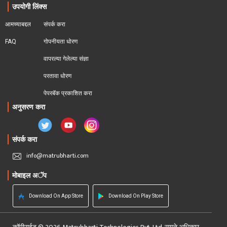
उपयोगी लिंक्स
आमच्याबद्दल
संपर्क करा
FAQ
गोपनीयता धोरण
वापरल्या गेलेल्या संज्ञा
परतावा धोरण 
पेपरबॅक प्रकाशित करा
अनुसरण करा
संपर्क करा
info@matrubharti.com
मोबाइल अॅप
Download On App Store
Download On Play Store