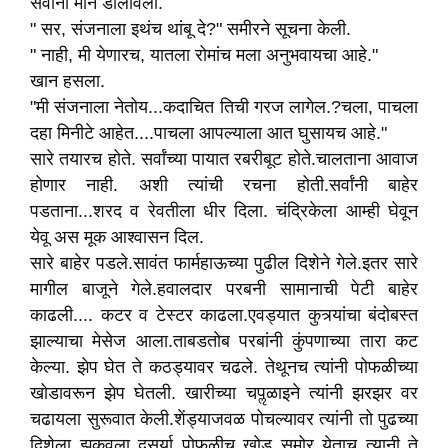
सर्वांनी मान डोलावली.
" सर, संजनाला इथंच थांबू दे?" समीरने सूचना केली.
" नाही, मी येणारच, यातला रोमांच मला अनुभवायचा आहे."
खान हसला.
"मी संजनाला नेतोय...कदाचित तिची गरज लागेल.?चला, पाचला
दहा मिनीटे आहेत....पाचला आपल्याला आत घुसायच आहे."
सारे तयारच होते. सर्वांच्या पायात रबरीबूट होते.चालताना आवाज
होणार नाही. अशी त्यांची रचना होती.सर्वांनी बाहेर
पडताना...शरद व रेवतीला धीर दिला. चंद्रिकेला आम्ही घेवून
येवू अस मूक आश्वासन दिल.
सारे बाहेर पडले.सावंत फार्महाऊच्या पुढील दिशेने गेले.इतर सारे
मागील बाजूने गेले.हवालदार परबनी सामानाची पेटी बाहेर
काढली.... कटर व टेस्टर काढला.एवड्यात कुत्र्यांचा बंदोबस्त
झाल्याचा मेसेज आला.ताबडतोब परबांनी कुंपणाच्या तारा कट
केल्या. झेप घेत ते कठड्यावर चढले. तेथूनच त्यांनी पोफळीच्या
खोडावरून झेप घेतली. खारीच्या चपॢळाइने त्यांनी झरझर वर
चढायला सुरूवात केली.शेंड्याजवळ पोचल्यावर त्यांनी तो पुढच्या
दिशेला झुकवला दुसर्या पोफळीच खोड समोर येताच त्यानी ते