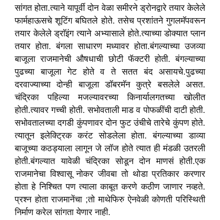
सांगत होता.त्याने यापूर्वी दोन वेळा समीरने ड्रोनद्वारे तयार केलेले
फार्महाऊसचे शूटिंग बघितले होते. तसेच प्रशांतने गुगलमॅपवरून
तयार केलेले ड्राॅइंग त्याने अभ्यासाले होते.त्याच्या डोक्यात प्लान
तयार होता. बंगला साधारण मध्यावर होता.बंगल्याच्या उजव्या
बाजूला राजमानेची औषधाची छोटी फॅक्टरी होती. बंगल्याच्या
पुढच्या बाजूला गेट होते व ते सतत बंद असायचे.पुढच्या
दरवाज्याच्या दोन्ही बाजूला डॉबरमॅन कुत्रे बसलेले असत.
चंद्रिका पहिल्या मजल्यावरच्या किनार्यालगतच्या खोलीत
होती.त्यावर गच्ची होती. सभोवताली माड व पोफळींची दाटी होती.
सभोवतालच्या दगडी कुंपणावर दोन फुट उंचीचे तारेचे कुंपण होते.
त्यातून इलेक्ट्रिक करंट सोडलेला होता. बंगल्याच्या डाव्या
बाजूच्या कठड्याला लागून जे लॉज होते त्यात ही मंडळी उतरली
होती.बंगल्यात यावेळी चंद्रिका सोडून दोन माणसं होती.एक
राजमानेचा विश्वासू नोकर जीवबा तो थोडा प्रतिकार करणार
होता हे निश्चित पण त्याला काबूत करणे कठीण जाणार नव्हते.
प्रश्न होता राजमानेंचा ;तो माथेफिरु ऐनवेळी कोणती परिस्थिती
निर्माण करेल सांगता येणार नाही.