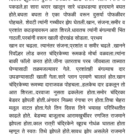
पकडले.हा सारा थरार खालून सारे धडधडत्या ह्रदयाने बघत
होते.बघता बघता ते एका पोफळी वरून दुसर्या पोफळीवर
पोहचले. शेवटी त्यांनी गच्चीवर झेप घेतली.खान, संजना,समीर व
प्रशांत कठड्यावरून आत शिरले.धावतच त्यांनी बंगल्याची भिंत
गाठली.परबांनी वरून खाली दोरखंड सोडला. प्रथम
खान वर चढला. त्यानंतर संजना,प्रशांत व समीर चढले .खानने
रिवाॅल्हर लोड करत चंद्रिकेच्या रूमकडे मोर्चा वळवला.त्यांना
बाकी फॉलो करत होते.जीना उतरताच परब जीवबाला ताब्यात
घेण्यासाठी तळमजल्यावर गेले. प्रशांतही बंगल्याच दार
उघडण्यासाठी खाली गेला.सारे प्लान प्रमाणे चाललं होत.खान
चंद्रिकेच्या रूमच्या दाराजवळ पोहचला..हलकेच दार ढकलून तो
आत शिरला..दरवाजा नुसता ढकलेला होता.समोर चंद्रिका
बेडवर झोपली होती.अंगावर निळ्या रंगाचा रग होता.तिचा चेहरा
मलूल वाटत होता.गेले तिन दिवस तिने भयावह परिस्थितीत
काढले होते. बेडच्या बाजूलाच आरामखुर्चीवर रणजित राजमाने
झोपला होता.काल रात्री चंद्रिकेने खूपच गोधंळ घातला होता
म्हणून ते स्वतः तिथे झोपले होते.सावध झोप असलेले राजमाने