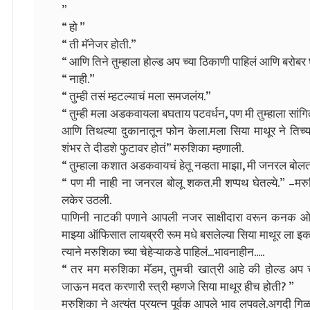
”
“ हो ”
“ ती मॅनेजर होती.”
“ आणि तिने तुम्हाला होल्ड अप च्या ठिकाणी पाहिलं आणि बरोबर 
“ नाही.”
“ तुम्ही तसं म्हटल्याचं मला समजलंय.”
“ तुम्ही मला अडकवायला बघताय पटवर्धन, पण मी तुम्हाला सांग
आणि तिथल्या दुकानातून फोन केला.मला सिया माथूर ने तिच्या
शंभर ते दीडशे फुटावर होतं” मरुशिका म्हणाली.
“ तुम्हाला कशात अडकवायचं हेतू नव्हता माझा, मी जनरल बोलत ह
“ पण मी नाही ना जनरल बोलू शकत.मी शप्पथ घेतल्ये.” –मरुशिक
लकेर उठली.
पाणिनी नाटकी पणाने आपली नजर साक्षीदारा वरून कनक 
माझ्या ऑफिसात लायब्ररी रूम मधे बसलेल्या सिया माथूर ला 
त्याने मरुशिका च्या चेहेऱ्याकडे पाहिलं...भावनाहीन.....
“ तर मग मरुशिका मॅडम, तुमची खात्री आहे की होल्ड अप 
जाऊन मदत करणारी स्त्री म्हणजे सिया माथूर हीच होती? ”
मरुशिका ने अत्यंत प्रयत्न पूर्वक आपले भाव लपवले.अगदी गिळ