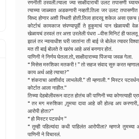
रणनीती ठरवली.त्याला ज्या साक्षीदाराची उलट तपासणी घ्याय
त्याच्या जाळ्यात अडकणारी नव्हती.तिला जर उलट तपासणीत
सिध्द होणार अशी स्थिती होती.तिला हादरवू शकेल असा एकच ह
कोर्टाचं कामकाज संपण्यापूर्वी ते हुकुमाचं पान खेळायची वेळ
खेळायचं ठरवलं तर अत्ता उरलेली पंधरा –वीस मिनिटं ही फालतू
झालं तर न्यायाधीश घरी जातांना ती बाई जे बोलेल त्यावर विश्
मत ती बाई बोलते ते खरंच आहे असं बनणार होतं.
पाणिनी ने निर्णय घेतला.तो, साक्षीदाराच्या पिंजऱ्या जवळ गेला.
“ मिसेस मरुशिका मतकरी ! ” तो सहज संवाद सुरु करत म्हणाला,
काय अर्थ आहे त्याचा?”
“ शंकराचा आशीर्वाद लाभलेली.” ती म्हणाली. “ मिस्टर पटवर्धन
कोर्टात आला नाहीत.”
तिच्या देहबोलीवरून वाटत होतंच की पाणिनी च्या कोणत्याही प्रश्
“ तर मग मरुशिका ,तुमचा दावा आहे की होल्ड अप करणारी, म्
आरोपी होता?”
“ हो मिस्टर पटवर्धन ”
“ तुम्ही पहिल्यांदा कधी पाहिलंत आरोपीला? म्हणजे तुमच्य
पाणिनी ने विचारलं.