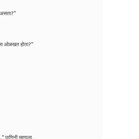
ात असता?”
थूर ला ओळखत होता?”
..” पाणिनी म्हणाला.