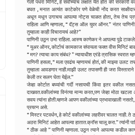
गेली पंधरा मिनिटे, हे सर्वांच्याच लक्षात येत होतं की सरक
बघत , मनात अत्यंत काटेकोर पणे वेळेची नोंद करत साक्षीदार
अधून मधून उगाचच आपल्या नोट्स चाळत होता, तेच तेच प्रश्न प
राहिला आणि म्हणाला, “ दॅट्स ऑल युवर ऑनर.”
नंतर पाणिनी 
तुम्हाला काही विचारायचं आहे?”
पाणिनी उठून उभा राहिला. आरुष काणेकर ने आपल्या पुढे टाकल
“ युअर ऑनर, कोर्टाचं कामकाज संपायला फक्त वीस मिनिटं बाक
“ मग? त्याचा काय संबंध? ” न्यायाधीश एरंडे त्रासिक स्वरात म्ह
पाणिनी हसला, “ मला एवढंच म्हणायचं होतं, की माझ्या उलट तप
तुम्हाला आवडणार नाही.माझी उलट तपासणी ही जरा विस्ताराने
केली तर सलग घेता येईल.”
जेव्हा कोर्टात बघ्यांची गर्दी नसायची किंवा इतर वकील नसत, 
दाखवत.वकीलांच्या विनंत्या मान्य करत,पण जेव्हा मोठा खटला
सवय त्यांना होती.म्हणजे आपण वकीलांच्या प्रभावाखाली नसतो, 
प्रयत्न असे.
“ मिस्टर पटवर्धन, हे कोर्ट वकीलांच्या लहरीवर चालत नाही. 
अठरा मिनिटं आहेत आपल्या हातात.क्रॉस चालू करा.” त्यांनी पा
“ ठीक आहे ” पाणिनी म्हणाला. उठून त्याने आपल्या कडील काग