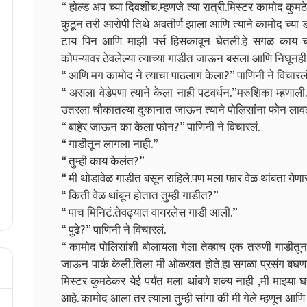
“ होल्ड अप च्या दिवशीच.म्हणजे त्या रात्री.मिस्टर कामोद क
कुठून तरी आरोपी तिथे अवतीर्ण झाला आणि त्याने कामोद च्या डोक
टाय पिन आणि माझी पर्स हिसकावून घेतली.हे सगळ काय चा
कोपऱ्यावर ठेवलेल्या त्याच्या गाडीत जाऊन बसला आणि निघूनही
“ आणि मग कामोद ने त्याचा पाठलाग केला?” पाणिनी ने विचारलं
“ असला वेडेपणा त्याने केला नाही पटवर्धन.”मरुशिका म्हणाली.
उतरला चौकातल्या दुकानात जाऊन त्याने पोलिसांना फोन लाव
“ बाहेर जाऊन का केला फोन?” पाणिनी ने विचारलं.
“ गाडीतून लागला नाही.”
“ तुम्ही काय केलंत?”
“ मी थोडावेळ गाडीत बसून राहिले.पण मला फार वेळ थांबता येणार
“ किती वेळ थांबून होतात तुम्ही गाडीत?”
“ पाच मिनिटं.तेवढ्यात वायरलेस गाडी आली.”
“ पुढे?” पाणिनी ने विचारलं.
“ कामोद पोलिसांशी बोलायला गेला तेव्हाच एक तरुणी गाडीतून
जाऊन पार्क केली.तिला मी ओळखत होते.हा सगळा प्रसंग बघणाऱ्
मिस्टर कुमठेकर येई पर्यंत मला थांबणे शक्य नाही ,मी माझ्या घ
आहे. कामोद आला तर त्याला तुम्ही सांगा की मी गेले म्हणून आण