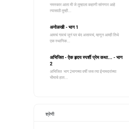
नमस्कार आता मी जे तुम्हाला कहाणी सांगणार आहे
त्यासाठी तुम्ही...
अनोळखी - भाग 1
आमचं गावचं जुनं घर बंद असायचं, म्हणून आम्ही तिथे
एक स्थानिक...
अभिजित - ऐक हृदय स्पर्शी प्रेम कथा... - भाग
2
️अभिजित ️ भाग 2मागच्या वर्षी जस त्या ईनामदरांच्या
भीमाचे हात...
श्रेणी