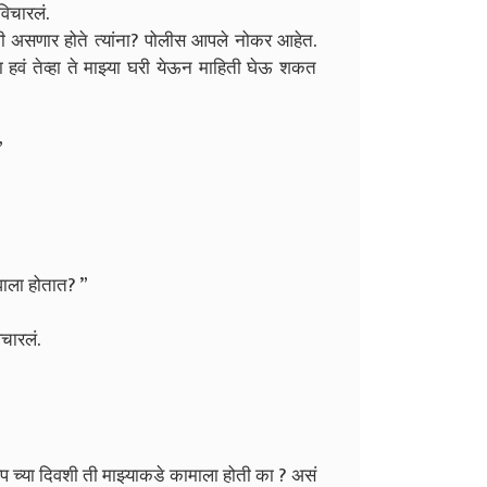
विचारलं.
ी असणार होते त्यांना? पोलीस आपले नोकर आहेत.
ना हवं तेव्हा ते माझ्या घरी येऊन माहिती घेऊ शकत
”
िघाला होतात? ”
चारलं.
ड अप च्या दिवशी ती माझ्याकडे कामाला होती का ? असं