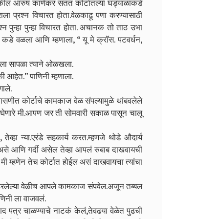
ारी वकील आरुष काणेकर सतत कोर्टातल्या घड्याळाकडे
ाला प्रश्न विचारत होता.वेळकाढू पणा करण्यासाठी
ुन्हा पुन्हा विचारत होता.
अचानक तो ताठ उभा
कडे वळला आणि म्हणाला, “ यू मे क्रॉस. पटवर्धन,
ेला सापळा त्याने ओळखला.
ी आहेत.” पाणिनी म्हणाला.
णाले.
ासणीत कोर्टाचे कामकाज वेळ संपल्यामुळे थांबवलेले
 घेणारे मी.आपण जर ती सोमवारी सकाळ पासून चालू
तेव्हा न्या.एरंडे सहकार्य करत.म्हणजे थोडे औदार्य
 असे आणि गर्दी असेल तेव्हा आपलं रुबाब दाखवायची
मी म्हणेन तेच कोर्टात होईल असं दाखवायचा त्यांचा
ते ठरलेल्या वेळीच आपले कामकाज संपवेल.अजून तब्बल
णिनी ला वाजवलं.
द पत्र चाळण्याचे नाटकं केलं,तेवढया वेळेत पुढची