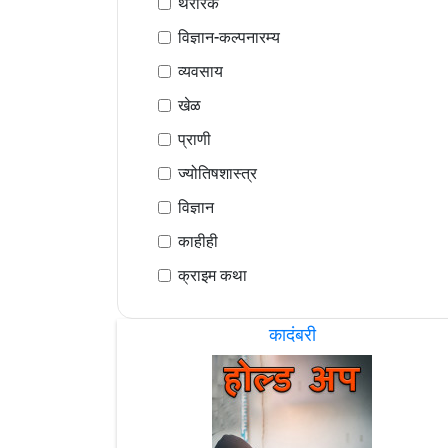
थरारक
विज्ञान-कल्पनारम्य
व्यवसाय
खेळ
प्राणी
ज्योतिषशास्त्र
विज्ञान
काहीही
क्राइम कथा
कादंबरी