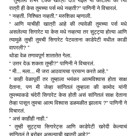
“ तुम्हाला शंभर टक्के खात्री देता येईल या कोर्टाला की त्या
रात्री ही केस तुमच्या पर्स मधे नव्हती?” पाणिनी ने विचारलं.
“ नव्हती. निश्चित नव्हती.” मरुशिका म्हणाली.
“ आणि याचीही खात्री आहे की त्यावेळी तुमच्या पर्स मधे
असलेल्या सिगारेट या केस मधे नव्हत्या तर सुट्ट्या होत्या आणि
त्यामुळे तुम्ही तुमची सिगारेट पेटवताना काडेपेटी मधील काडी
वापरली? ”
थोडा वेळ तणावपूर्ण शातातेत गेला.
“ उत्तर देऊ शकता तुम्ही?” पाणिनी ने विचारलं.
“ मी... मला... मी जरा आठवायचा प्रयत्न करते आहे.”
“ काही वेळापूर्वी तर तुम्हाला भयंकर आत्मविश्वास होता साक्ष
देताना, पण मी जेव्हा सांगितलं तुम्हाला की कामोद यांनी
तुमच्याकडे चंदेरी सिगारेट केस होती असं सांगितलं साक्ष देताना
तेव्हा पासून तुमचा आत्म विश्वास डळमळीत झालाय ?” पाणिनी ने
विचारलं.
“ असं काहीही नाही.”
“ तुम्ही सुट्ट्या सिगारेट्स आणि काडेपेटी खरेदी केल्याचं
सांगितलं ते बरोबर असल्याची खात्री आहे?”