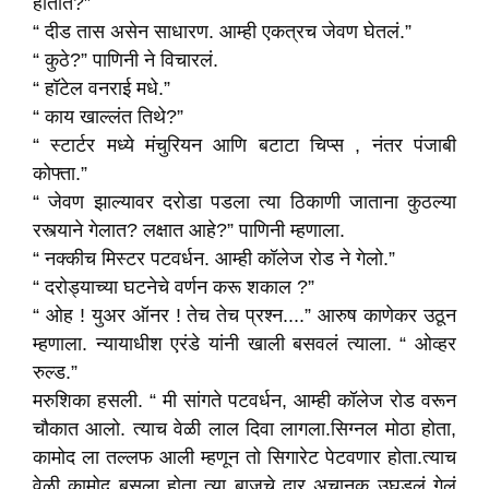
होतात?”
“ दीड तास असेन साधारण. आम्ही एकत्रच जेवण घेतलं.”
“ कुठे?” पाणिनी ने विचारलं.
“ हॉटेल वनराई मधे.”
“ काय खाल्लंत तिथे?”
“ स्टार्टर मध्ये मंचुरियन आणि बटाटा चिप्स , नंतर पंजाबी
कोफ्ता.”
“ जेवण झाल्यावर दरोडा पडला त्या ठिकाणी जाताना कुठल्या
रस्त्याने गेलात? लक्षात आहे?” पाणिनी म्हणाला.
“ नक्कीच मिस्टर पटवर्धन. आम्ही कॉलेज रोड ने गेलो.”
“ दरोड्याच्या घटनेचे वर्णन करू शकाल ?”
“ ओह ! युअर ऑनर ! तेच तेच प्रश्न....” आरुष काणेकर उठून
म्हणाला. न्यायाधीश एरंडे यांनी खाली बसवलं त्याला. “ ओव्हर
रुल्ड.”
मरुशिका हसली. “ मी सांगते पटवर्धन, आम्ही कॉलेज रोड वरून
चौकात आलो. त्याच वेळी लाल दिवा लागला.सिग्नल मोठा होता,
कामोद ला तल्लफ आली म्हणून तो सिगारेट पेटवणार होता.त्याच
वेळी कामोद बसला होता त्या बाजूचे दार अचानक उघडलं गेलं