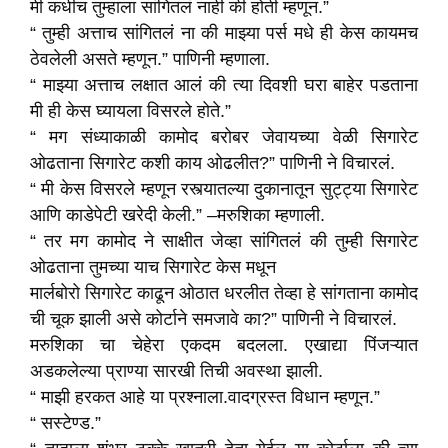
मी कधीच तुम्हाला सांगितलं नाही की होती म्हणून.”
“ तुम्ही अत्ताच सांगितलं ना की माझ्या पर्स मधे ही केस कायमच
ठेवलेली असते म्हणून.” पाणिनी म्हणाला.
“ माझ्या अत्ताच लक्षात आलं की त्या दिवशी घरा बाहेर पडताना
मी ही केस घ्यायला विसरले होते.”
“ मग संध्याकाळी कामोद बरोबर जेवायच्या वेळी सिगारेट
ओढताना सिगारेट कशी काय ओढलीत?” पाणिनी ने विचारलं.
“ मी केस विसरले म्हणून रस्त्यातल्या दुकानातून सुट्ट्या सिगारेट
आणि काडेपेटी खरेदी केली.” –मरुशिका म्हणाली.
“ तर मग कामोद ने साक्षीत जेव्हा सांगितलं की तुम्ही सिगारेट
ओढताना तुमच्या याच सिगारेट केस मधून
मार्लबोरो सिगारेट काढून ओठात धरलीत तेव्हा हे सांगताना कामोद
ची चूक झाली असे कोर्टाने समजावे का?” पाणिनी ने विचारलं.
मरुशिका चा चेहेरा एकदम बदलला. एखाद्या पिंजऱ्यात
अडकलेल्या प्राण्या सारखी तिची अवस्था झाली.
“ माझी हरकत आहे या प्रश्नाला.वादग्रस्त विधान म्हणून.”
“ सस्टेण्ड.”