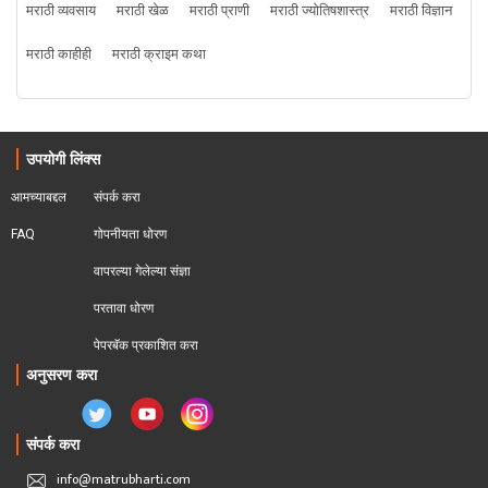
मराठी व्यवसाय
मराठी खेळ
मराठी प्राणी
मराठी ज्योतिषशास्त्र
मराठी विज्ञान
मराठी काहीही
मराठी क्राइम कथा
उपयोगी लिंक्स
आमच्याबद्दल
संपर्क करा
FAQ
गोपनीयता धोरण
वापरल्या गेलेल्या संज्ञा
परतावा धोरण 
पेपरबॅक प्रकाशित करा
अनुसरण करा
संपर्क करा
info@matrubharti.com