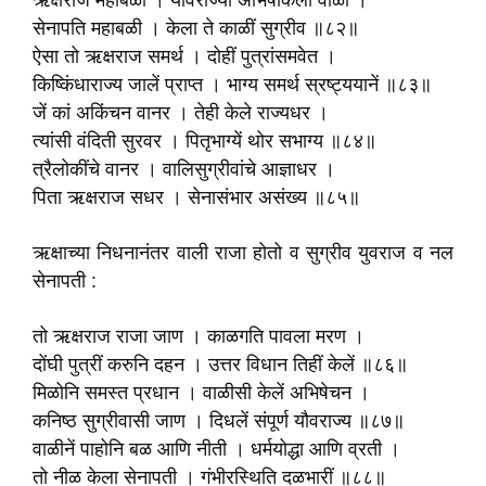
ऋक्षराज महाबळी । यौवराज्यीं अभिषेकिला वाळी ।
सेनापति महाबळी । केला ते काळीं सुग्रीव ॥८२॥
ऐसा तो ऋक्षराज समर्थ । दोहीं पुत्रांसमवेत ।
किष्किंधाराज्य जालें प्राप्त । भाग्य समर्थ स्रष्ट्ययानें ॥८३॥
जें कां अकिंचन वानर । तेही केले राज्यधर ।
त्यांसी वंदिती सुरवर । पितृभाग्यें थोर सभाग्य ॥८४॥
त्रैलोकींचे वानर । वालिसुग्रीवांचे आज्ञाधर ।
पिता ऋक्षराज सधर । सेनासंभार असंख्य ॥८५॥
ऋक्षाच्या निधनानंतर वाली राजा होतो व सुग्रीव युवराज व नल
सेनापती :
तो ऋक्षराज राजा जाण । काळगति पावला मरण ।
दोंघी पुत्रीं करुनि दहन । उत्तर विधान तिहीं केलें ॥८६॥
मिळोनि समस्त प्रधान । वाळीसी केलें अभिषेचन ।
कनिष्ठ सुग्रीवासी जाण । दिधलें संपूर्ण यौवराज्य ॥८७॥
वाळीनें पाहोनि बळ आणि नीती । धर्मयोद्धा आणि व्रती ।
तो नीळ केला सेनापती । गंभीरस्थिति दळभारीं ॥८८॥