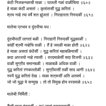
कंठी निजकनकाची माळा । घातली गळां वाळीचिया ॥६०॥
हे माळा कंठीं असतां । कृतांतासीं युद्ध करितां ।
श्रम नव्हे त्या वर्षे शत झुंजतां । निराहारता निरुदकीं ॥६१॥
मालेचा प्रभाव व दुंदभीचा वध :
दुंदभीपाठीं लागतां बळी । निराहारी निरुदकीं युद्धकाळीं ।
कांहीं श्रमी नव्हेचि वाळी । तैं हे जवळी माळा होती ॥६२॥
हे माळा असतां कंठेंसीं । युद्ध करितां महाबळियासीं ।
कदा अपजयो नव्हे त्यासी । वरदमाळेसीं सदा विजयी ॥६३॥
वाळी सुग्रीव समानबळी । माळाबळें अधिक वाळी ।
युद्ध करितां रणकल्लोळीं । सुग्रीवासीं तळीं साद आणी ॥६४॥
स्वयें युद्ध करितां देख । माळा शत्रूसीं अति अतर्क्य ।
जो जो युद्धा ये सन्मुख । तो तो विमुख होय वरदमाळे ॥६५॥
मालेची निर्मिती :