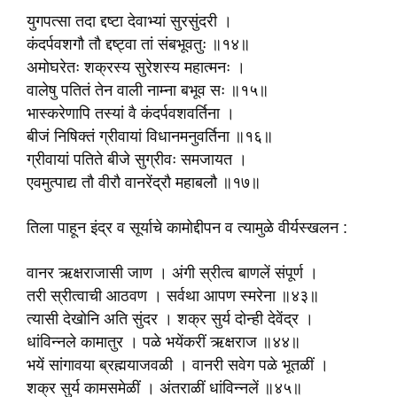
युगपत्सा तदा द्दष्टा देवाभ्यां सुरसुंदरी ।
कंदर्पवशगौ तौ द्दष्ट्वा तां संबभूवतुः ॥१४॥
अमोघरेतः शक्रस्य सुरेशस्य महात्मनः ।
वालेषु पतितं तेन वाली नाम्ना बभूव सः ॥१५॥
भास्करेणापि तस्यां वै कंदर्पवशवर्तिना ।
बीजं निषिक्तं ग्रीवायां विधानमनुवर्तिना ॥१६॥
ग्रीवायां पतिते बीजे सुग्रीवः समजायत ।
एवमुत्पाद्य तौ वीरौ वानरेंद्रौ महाबलौ ॥१७॥
तिला पाहून इंद्र व सूर्याचे कामोद्दीपन व त्यामुळे वीर्यस्खलन :
वानर ऋक्षराजासी जाण । अंगी स्रीत्व बाणलें संपूर्ण ।
तरी स्रीत्वाची आठवण । सर्वथा आपण स्मरेना ॥४३॥
त्यासी देखोनि अति सुंदर । शक्र सुर्य दोन्ही देवेंद्र ।
धांविन्नले कामातुर । पळे भयेंकरीं ऋक्षराज ॥४४॥
भयें सांगावया ब्रह्मयाजवळी । वानरी सवेग पळे भूतळीं ।
शक्र सुर्य कामसमेळीं । अंतराळीं धांविन्नलें ॥४५॥