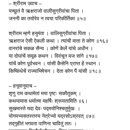
– श्रीराम उवाच –
यच्छुतं वै ऋक्षराजो वालीसुग्रीवांचा पिता ।
जननी का तयोरेव न त्वया परिकीर्तिका ॥५॥
श्रीराम म्हणे हनुमंता । वालिसुग्रीवांचा पिता ।
ऋक्षराज ऐसी ऐकली कथा । त्यांची माता ते कोण ॥१६॥
वानरांचे सकळ सैन्य । कोणें केलें यांचे अधीन ।
या दोघांचें समूळ कथन । विवंचून मज सांगे ॥१७॥
यांचें कोण पूर्वभवन । यांसी कैसेनि प्राप्त हें स्थान ।
किष्किंधेचें राज्याभिषेचन । देता कोण पैं यांसी ॥१८॥
– हनूमानुवाच –
शृणु राम कथामेतां मया पृष्टः सकौतुकम् ।
कथयामास धर्मात्मा महर्षिः श्रूयतामिति ॥६।
सुखमास्ते यदा देवः पद्मयोनिश्चतुर्मुखः ।
योगमभ्यसतस्तस्य नेत्रेभ्यो यद्रसोऽस्रवत् ॥७॥
तद्‌गृहीतं भगवता पाणिना चावितुं ततः ।