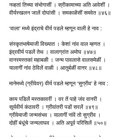
नव्हतां तिच्या संभोगासीं । स्रीकामाच्या अति आवेशीं ।
वीर्यस्खलन जालें दोघांसी । समकाळेंसीं समवेत ॥४६॥
‘वाला’ मध्ये इंद्राचे वीर्य पडले म्हणून वाली हे नाव :
संस्कृतभाषेमाजी विख्यात । केशां नांव वाल म्हणत ।
इंद्रवीर्य पडलें तेथ । वालाग्रांत अमोघ ॥४७॥
वानरमस्तकां महाबळी । जन्म पावलासे वालसमेळीं ।
यालागीं नांव ठेविलें वाळी । आतुर्बळीं वानर ॥४८॥
मानेमध्ये (ग्रीवेवर) वीर्य पडले म्हणून ‘सुग्रीव’ हे नाव :
काय पडिलें मस्तकावरीं । वर तें पाहे जंव वानरी ।
सूर्यवीर्य कंठावरी । ग्रीवांतरी पडों सरलें ॥४९॥
ग्रीवेमाजी जन्मसंभव । यालागीं नांवें तो सुग्रीव ।
दोहीं बंधूंचे जन्मलाघव । अति अपूर्व परिसिलें ॥५०॥