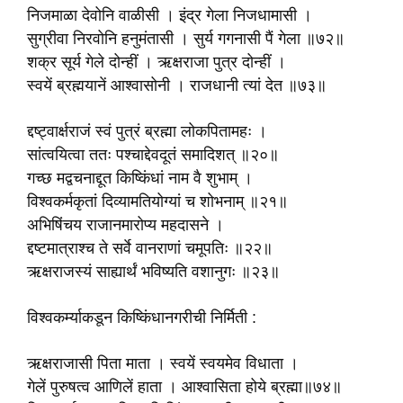
निजमाळा देवोनि वाळीसी । इंद्र गेला निजधामासी ।
सुग्रीवा निरवोनि हनुमंतासी । सुर्य गगनासी पैं गेला ॥७२॥
शक्र सूर्य गेले दोन्हीं । ऋक्षराजा पुत्र दोन्हीं ।
स्वयें ब्रह्मयानें आश्वासोनी । राजधानी त्यां देत ॥७३॥
द्दष्ट्वार्क्षराजं स्वं पुत्रं ब्रह्मा लोकपितामहः ।
सांत्वयित्वा ततः पश्चाद्देवदूतं समादिशत् ॥२०॥
गच्छ मद्वचनाद्दूत किष्किंधां नाम वै शुभाम् ।
विश्वकर्मकृतां दिव्यामतियोग्यां च शोभनाम् ॥२१॥
अभिषिंचय राजानमारोप्य महदासने ।
द्दष्टमात्राश्च ते सर्वे वानराणां चमूपतिः ॥२२॥
ऋक्षराजस्यं साह्यार्थं भविष्यति वशानुगः ॥२३॥
विश्वकर्म्याकडून किष्किंधानगरीची निर्मिती :
ऋक्षराजासी पिता माता । स्वयें स्वयमेव विधाता ।
गेलें पुरुषत्व आणिलें हाता । आश्वासिता होये ब्रह्मा॥७४॥