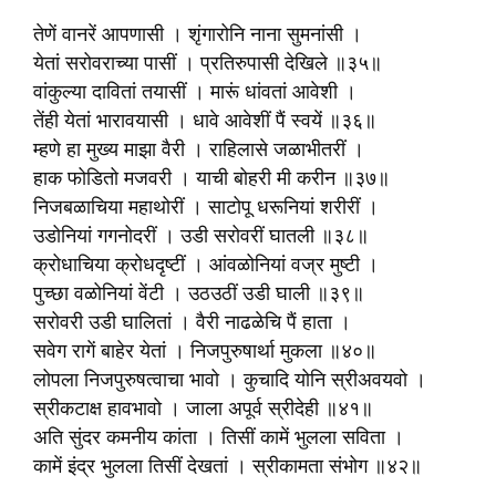
तेणें वानरें आपणासी । शृंगारोनि नाना सुमनांसी ।
येतां सरोवराच्या पासीं । प्रतिरुपासी देखिले ॥३५॥
वांकुल्या दावितां तयासीं । मारूं धांवतां आवेशी ।
तेंही येतां भारावयासी । धावे आवेशीं पैं स्वयें ॥३६॥
म्हणे हा मुख्य माझा वैरी । राहिलासे जळाभीतरीं ।
हाक फोडितो मजवरी । याची बोहरी मी करीन ॥३७॥
निजबळाचिया महाथोरीं । साटोपू धरूनियां शरीरीं ।
उडोनियां गगनोदरीं । उडी सरोवरीं घातली ॥३८॥
क्रोधाचिया क्रोधदृष्टीं । आंवळोनियां वज्र मुष्टी ।
पुच्छा वळोनियां वेंटी । उठउठीं उडी घाली ॥३९॥
सरोवरी उडी घालितां । वैरी नाढळेचि पैं हाता ।
सवेग रागें बाहेर येतां । निजपुरुषार्था मुकला ॥४०॥
लोपला निजपुरुषत्वाचा भावो । कुचादि योनि स्रीअवयवो ।
स्रीकटाक्ष हावभावो । जाला अपूर्व स्रीदेही ॥४१॥
अति सुंदर कमनीय कांता । तिसीं कामें भुलला सविता ।
कामें इंद्र भुलला तिसीं देखतां । स्रीकामता संभोग ॥४२॥