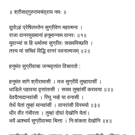
॥ श्रीसद्‌गुरुरामचंद्राय नमः ॥
दूतोऽहं प्रेषितस्तेन सुग्रीवेण महात्मना ।
राजा वानरमुख्यानां हनूमान्नाम वानरः ॥१॥
युवाभ्यां स हि धर्मात्मा सुग्रीवः सख्यमिच्छति ।
तस्य मां सचिवं विद्धि वानरं पवनात्मजम् ॥२॥
हनुमंत सुग्रीवाचा जन्मवृत्तांत विचारतो :
हनुमंत सांगे श्रीरामासी । मज सुग्रीवें तुम्हापासीं ।
धाडिले पहावया वृत्तांतासी । सख्य तुम्हांसीं करावया ॥२॥
देवदैत्यदानवांसी । रिघु नव्हे या वनासी ।
तेथें येतां तुम्हां मानवांसी । वानरांसी विस्मयो ॥३॥
धीर वीर गंभीरता । तुम्हां दोघां देखोनि येतां।
भयें आश्चर्य सुग्रीवाच्या चित्ता । निःशंकता देखोनि ॥४॥