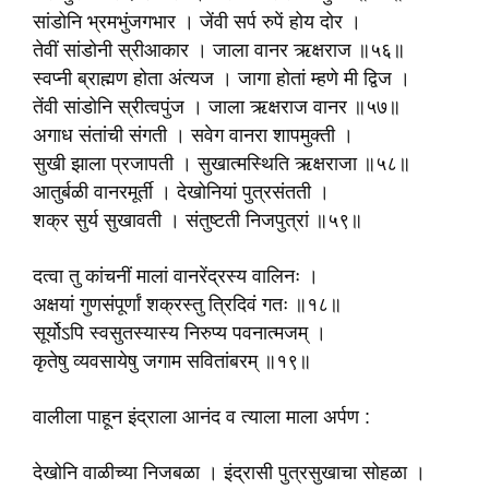
सांडोनि भ्रमभुंजगभार । जेंवी सर्प रुपें होय दोर ।
तेवीं सांडोनी स्रीआकार । जाला वानर ऋक्षराज ॥५६॥
स्वप्नी ब्राह्मण होता अंत्यज । जागा होतां म्हणे मी द्विज ।
तेंवी सांडोनि स्रीत्वपुंज । जाला ऋक्षराज वानर ॥५७॥
अगाध संतांची संगती । सवेग वानरा शापमुक्ती ।
सुखी झाला प्रजापती । सुखात्मस्थिति ऋक्षराजा ॥५८॥
आतुर्बळी वानरमूर्ती । देखोनियां पुत्रसंतती ।
शक्र सुर्य सुखावती । संतुष्टती निजपुत्रां ॥५९॥
दत्वा तु कांचनीं मालां वानरेंद्रस्य वालिनः ।
अक्षयां गुणसंपूर्णां शक्रस्तु त्रिदिवं गतः ॥१८॥
सूर्योऽपि स्वसुतस्यास्य निरुप्य पवनात्मजम् ।
कृतेषु व्यवसायेषु जगाम सवितांबरम् ॥१९॥
वालीला पाहून इंद्राला आनंद व त्याला माला अर्पण :
देखोनि वाळीच्या निजबळा । इंद्रासी पुत्रसुखाचा सोहळा ।