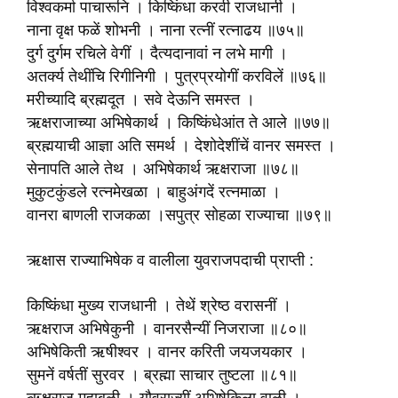
विश्वकर्मा पाचारूनि । किष्किंधा करवी राजधानी ।
नाना वृक्ष फळें शोभनी । नाना रत्‍नीं रत्‍नाढय ॥७५॥
दुर्ग दुर्गम रचिले वेगीं । दैत्यदानावां न लभे मागी ।
अतर्क्य तेथींचि रिगीनिगी । पुत्रप्रयोगीं करविलें ॥७६॥
मरीच्यादि ब्रह्मदूत । सवे देऊनि समस्त ।
ऋक्षराजाच्या अभिषेकार्थ । किष्किंधेआंत ते आले ॥७७॥
ब्रह्मयाची आज्ञा अति समर्थ । देशोदेशींचें वानर समस्त ।
सेनापति आले तेथ । अभिषेकार्थ ऋक्षराजा ॥७८॥
मुकुटकुंडले रत्‍नमेखळा । बाहुअंगदें रत्‍नमाळा ।
वानरा बाणली राजकळा ।सपुत्र सोहळा राज्याचा ॥७९॥
ऋक्षास राज्याभिषेक व वालीला युवराजपदाची प्राप्ती :
किष्किंधा मुख्य राजधानी । तेथें श्रेष्ठ वरासनीं ।
ऋक्षराज अभिषेकुनी । वानरसैन्यीं निजराजा ॥८०॥
अभिषेकिती ऋषीश्वर । वानर करिती जयजयकार ।
सुमनें वर्षतीं सुरवर । ब्रह्मा साचार तुष्टला ॥८१॥