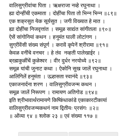
वालिसुग्रीवांचा पिता । ऋक्षराजा नव्हे रघुनाथा ।
ह्या दोन्हींची एकमाता । दोहींचा पिता तो भिन्न भिन्न ॥८९॥
एक शक्रसुत येक सूर्यसुत । जगी विख्यात हे मात ।
ह्या दोहींचा निजवृत्तांत । समूळ साद्यंत सांगीतला ॥९०॥
ऐसें सांगोनियां कथन । हनुमंत घाली लोटांगण ।
सुग्रीवेंसी संख्य संपूर्ण । करावें कृपेनें श्रीरामा ॥९१॥
केवळ वनींचे वनचर । हे तंव नव्हती पालेखाईर ।
ब्रह्मकुळींचें कुळेश्वर । वीर दुर्धर नरयोध्ये ॥९२॥
समूळ यांची जुनाट कथा । ऐकोनि सुख जालें रघुनाथा ।
आलिंगिलें हनुमंता । उल्हासता स्वानंदे ॥९३॥
एकाजनार्दना शरण । वालिसुग्रीवजन्म कथन ।
समूळ जालें निरूपण । रामायण अतिगोड ॥९४॥
इति श्रीभावार्थरामायणे किष्किंधाकांडे एकाकारटीकायां
वालिसुग्रीवजन्मकथनं नाम द्वितीयः प्रसंगः ॥२॥
॥ ओंव्या ९४ ॥ श्लोक २३ ॥ एवं संख्या ११७ ॥