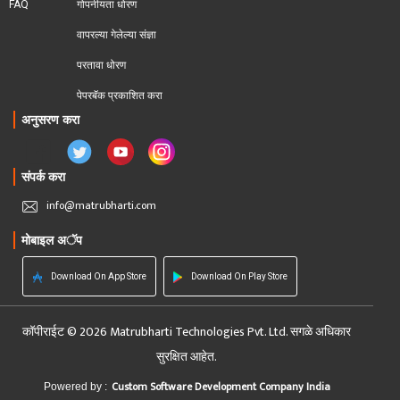
FAQ
गोपनीयता धोरण
वापरल्या गेलेल्या संज्ञा
परतावा धोरण 
पेपरबॅक प्रकाशित करा
अनुसरण करा
संपर्क करा
info@matrubharti.com
मोबाइल अॅप
Download On App Store
Download On Play Store
कॉपीराईट © 2026 Matrubharti Technologies Pvt. Ltd. सगळे अधिकार
सुरक्षित आहेत.
Custom Software Development Company India
Powered by :