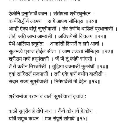
ऐकोनि हनुमंताचें वचन । संतोषला श्रीरघुनंदन ।
कार्यसिद्धींचें लक्ष्मण । सांगे आपण सौमित्रा ॥१०॥
आम्ही ऐक्य वांछूं सुग्रीवासीं । तंव तेणेंचि धाडिलें प्रधानासी ।
तोही अति आप्त आम्हांसी । अतिशयेंसी जिवलग ॥११॥
येथें आलिया हनुमंता । आम्हांसी शिणणें न लगे आतां ।
सुलभत्वें प्राप्त होईल सीता । जाण तत्वतां सौमित्रा ॥१२॥
श्रीराम म्हणे हनुमंतासी । जें जें तूं कांही सांगसी ।
तें तें करीन निश्चयेंसी । तुझिया वचनासी नुल्लंघीं ॥१३॥
तुवां सांगितलें मजपासीं । तरी एके बाणें वधीन वाळीसी ।
सदार राज्य सुग्रीवासी । निमेषार्देसी मी देईन ॥१४॥
श्रीरामांचा प्रश्न व वाली सुग्रीवाचा वृत्तांत :
वाळी सुग्रीव हे दोघे जण । कैंचे कोणाचे हे कोण ।
यांचें समूळ कथन । मज संपूर्ण सांगावें ॥१५॥