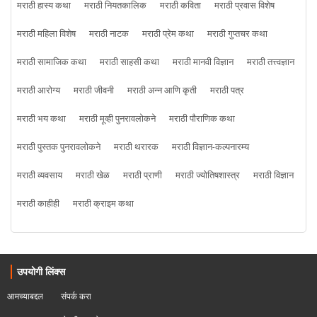
मराठी हास्य कथा
मराठी नियतकालिक
मराठी कविता
मराठी प्रवास विशेष
मराठी महिला विशेष
मराठी नाटक
मराठी प्रेम कथा
मराठी गुप्तचर कथा
मराठी सामाजिक कथा
मराठी साहसी कथा
मराठी मानवी विज्ञान
मराठी तत्त्वज्ञान
मराठी आरोग्य
मराठी जीवनी
मराठी अन्न आणि कृती
मराठी पत्र
मराठी भय कथा
मराठी मूव्ही पुनरावलोकने
मराठी पौराणिक कथा
मराठी पुस्तक पुनरावलोकने
मराठी थरारक
मराठी विज्ञान-कल्पनारम्य
मराठी व्यवसाय
मराठी खेळ
मराठी प्राणी
मराठी ज्योतिषशास्त्र
मराठी विज्ञान
मराठी काहीही
मराठी क्राइम कथा
उपयोगी लिंक्स
आमच्याबद्दल
संपर्क करा