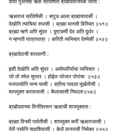
दोघा पुञांसह ऋक्ष स्रीवेषात ब्रह्मदेवाजवळ जातो :
ऋक्षराज स्रीवेषेंसी । सपुञ आला ब्रह्मयापासीं ।
देखोनि त्याचिया रुपासी । ब्रह्मा मानसी विस्मित ॥५१॥
ब्रह्मा म्हणे अति सुंदर । दुष्टकर्मी देव अति दुर्धर ।
न म्हणती पात्रापात्र । करिती व्यभिचार वेश्येसीं ॥५२॥
ब्रह्मदेवाची शापवाणी :
इसी देखोनि अति सुंदर । अमोघवीर्याचा व्यभिचार ।
जो तो रमेल सुरवर । होईल जोजार पोरांचा ॥५३॥
मजपासोनि जन्म यासी । स्रीत्व पावला मूर्खत्वेंसी ।
शापमुक्त करावयासी । कैलासासी निघाला॥५४॥
ब्रह्मेदवाच्या विनंतिवरून ऋक्षाची शापमुक्तता :
ब्रह्मा विनवी पार्वतीसी । शापमुक्त करीं ऋक्षराजासी ।
येरी पुसोनि सदाशिवासी । केलें वानरासी निर्मुक्त ॥५५॥