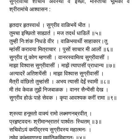
सुग्रीवाची शोचीय अवस्था व इच्छा, मारुतीची भूमिका व
श्रीरामांचे आश्वासन :
हृतदार हृतस्वार्थ । सुग्रीव वाळिभयें भीत ।
तुमचा इच्छितो साह्यार्त । मज तदर्थ धाडिलें ॥५॥
तुम्ही निःशंक निधडे वीर । वाळिभयार्थी साहाकार।तु
म्हांसीं करावया मित्राचार । पुसों साचार मी आलों ॥६॥
सुग्रीव तूं कोण म्हणसी । वानरस्वामित्व सुग्रीवासीं ।
माझा विश्वास सुग्रीवासीं । माझें त्यापासीं प्राधान्य ॥७॥
अत्यादरें अतिशयेंसी । माझा विश्वास सुग्रीवासीं ।
मैत्री वांछितो तुम्हांसी । अभय त्यासी देईं स्वामी ॥८॥
मी तंव केवळ तुझें निजबाळक । वानर सैन्येंसी देख ।
सुग्रीव होऊं पाहे सेवक । कृपा आवश्यक करीं रामा ॥९॥
श्रुत्वा हनूमतो वाक्यं रामो लक्ष्मणनब्रवीत् ।
प्रहृष्टवदनः श्रीमान्भ्रातरं पार्श्वतः स्थितम् ॥३॥
सचिवोऽयं कपींद्रस्य सुग्रीवस्य महात्मनः ।
तमेव कांक्षमाणस्य ममांतिकमिहागतः ॥४॥