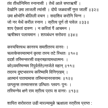
तंव तीर्थानिमित्त स्नानासी । तेथें आले सप्तऋषीं ।
देखोनि उमा लाजली त्यांसी । दोघें जळवासीं गुप्त जालीं ॥३२॥
उमा क्षोभोनि बोलिली वचन । सदाशिव करोनि भिन्न ।
जो नर येथें करील स्नान । स्रीत्व पूर्ण तो पावेल ॥३३॥
शाप ऐकतां दारुण । न करितां पैं आचमन ।
ऋषीश्वर पलायमान । शापबंधन सरोवरा ॥३४॥
कस्यचित्त्वथ कानस्य समतीतस्य वानरः ।
चलत्केसरमात्मानं कृत्वा तस्य तटे स्थितः ॥१०॥
ददर्श तस्मिन्सरसी वक्रच्छायामथात्मनः ।
कोऽयमस्मिन्मम रिपुर्वर्ततेऽन्तर्जले महान् ॥११॥
तदस्य दुष्टभावस्य करिष्यामि विनिग्रहम् ।
आत्मानं पातयामास तस्मिन्वानरसत्तमः ॥१२॥
उत्प्लुत्स तस्मात्सरस उत्थितः प्लवगः पुनः ।
तस्मिन्नेव क्षणे राम स्रीत्व प्राप स वानरः ॥१३॥
शापित सरोवरात उडी मारल्यामुळे ऋक्षाला स्त्रीत्व प्राप्त :