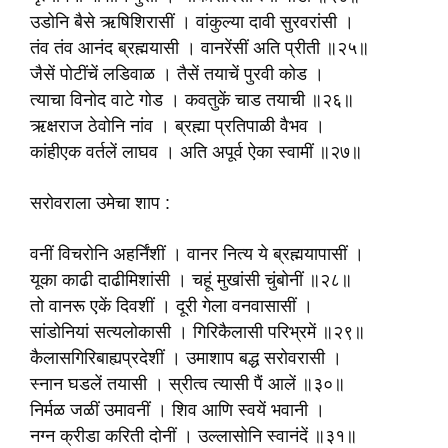
उडोनि बैसे ऋषिशिरासीं । वांकुल्या दावी सुरवरांसी ।
तंव तंव आनंद ब्रह्मयासी । वानरेंसीं अति प्रीती ॥२५॥
जैसें पोटींचें लडिवाळ । तैसें तयाचें पुरवी कोड ।
त्याचा विनोद वाटे गोड । कवतुकें चाड तयाची ॥२६॥
ऋक्षराज ठेवोनि नांव । ब्रह्मा प्रतिपाळी वैभव ।
कांहीएक वर्तलें लाघव । अति अपूर्व ऐका स्वामीं ॥२७॥
सरोवराला उमेचा शाप :
वनीं विचरोनि अहर्निंशीं । वानर नित्य ये ब्रह्मयापासीं ।
यूका काढी दाढीमिशांसी । चहूं मुखांसी चुंबोनीं ॥२८॥
तो वानरू एकें दिवशीं । दूरी गेला वनवासासीं ।
सांडोनियां सत्यलोकासी । गिरिकैलासी परिभ्रमें ॥२९॥
कैलासगिरिबाह्यप्रदेशीं । उमाशाप बद्ध सरोवरासी ।
स्नान घडलें तयासी । स्रीत्व त्यासी पैं आलें ॥३०॥
निर्मळ जळीं उमावनीं । शिव आणि स्वयें भवानी ।
नग्न क्रीडा करिती दोनीं । उल्लासोनि स्वानंदें ॥३१॥