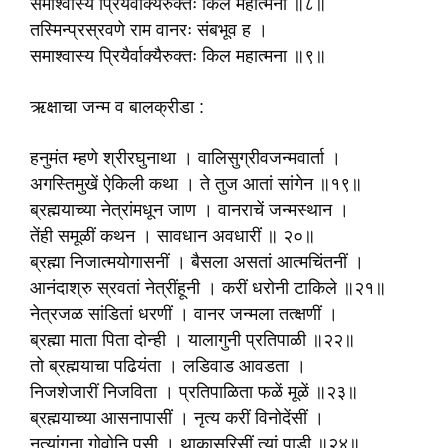
समाश्वास्य प्रियैर्वाक्यैरुक्तः किल महात्मना ॥८॥
तस्मिन्प्रस्रवणे राम वानरः संबभूव ह ।
समाश्वास्य प्रियैर्वाक्यैरुक्तः किल महात्मना ॥९॥
ऋक्षाचा जन्म व बालक्रीडा :
हनुमंत म्हणे श्रीरघुनाथा । वालिसुग्रीवजन्मवार्ता ।
अगस्तिमुखें ऐकिली कथा । ते तुज आतां सांगेन ॥१९॥
ब्रह्मयाच्या नेत्रांमधून जाण । वानराचें जन्मस्थान ।
तेंही समूळीं कथन । सावधान अवधारीं ॥ २०॥
ब्रह्मा निजात्मयोगासनीं । बैसला असतां आत्मचिंतनीं ।
आनंदाश्रु स्रवतां नेत्रींहूनी । करीं धरोनी टाकिले ॥२१॥
नेत्रजळ सांडितां धरणीं । वानर जन्मला तत्क्षणीं ।
ब्रह्मा माता पिता दोन्ही । यालागुनी प्रतिपाळी ॥२२॥
तो ब्रह्मयाचा पढियंता । लडिवाड आवडता ।
निजशेजारीं निजविता । प्रतिपाळिता फळें मूळें ॥२३॥
ब्रह्मयाच्या आसनापासीं । नृत्य करीं विनोदेंसीं ।
नृत्यांगना गोवोनि पुसी । थाकासरिसीं त्यां पाडी ॥२४॥