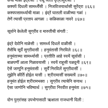
कैंची माळा इंद्रासीं । वधूं जातां वृत्रासुरासी ।
कश्यपें दिधली सामर्थ्येंसी । निजविजयार्थासी सुरेंद्रा ॥६६॥
कश्यपसामर्थ्याची माळा । इंद्रें घातली वाळीच्या गळां ।
तेणें त्यासी प्रताप आगळा । कळिकाळा नावरे ॥६७॥
सूर्याने केलेली सुग्रीव व मारुतीची संगती :
इंद्रे देवोनि माळेसी । सामर्थ्य दिधलें वाळीसी ।
तैसेंचि सूर्ये सुग्रीवासी । हनुमंतासी निरविले ॥६८॥
हनुमंताच्या सामर्थ्यासी । प्रतीति आहे स्वयें सूर्यासी ।
बाळपणीं आला गिळावयासी । स्वयें राहूसी पळवूनी ॥६९॥
ऐसें जाणूनि हनुमंतासी । सुर्यें निरविलें सुग्रीवासीं ।
तुझेनि कीर्ति होईल यासी । श्रीरामासीं सख्यत्वें ॥७०॥
हनुमंत होईल श्रीरामभक्त । सुग्रीव त्याचेनि सनाथ ।
ऐसा जाणोनि भविष्यार्थ । सुग्रीवा निरवीत हनुमंता ॥७१॥
दोन पुत्रांसह उपभोगासाठी ऋक्षाला राजधानी दिली :