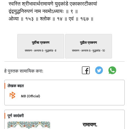
स्वस्ति श्रीभावार्थरामायणे युद्‍कांडे एकाकारटीकायां
द्वंद्वयुद्धनिरुपणं नाम नवमोऽध्यायः ॥ ९ ॥
ओव्या ॥ १५३ ॥ श्लोक ॥ १४ ॥ एवं ॥ १६७ ॥
पूर्वीचा प्रकरण
पुढील प्रकरण
रामायण - अध्याय 6 - युद्धकांड - 8
रामायण - अध्याय 6 - युद्धकांड - 10
हे पुस्तक सामायिक करा:
लेखक बद्दल
फॉलो करा
MB (Official)
पूर्ण कादंबरी
रामायण.