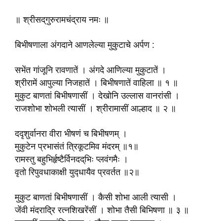
॥ श्रीसद्‌गुरुरामचंद्राय नमः ॥
बिभीषणाला अंगदाने आणलेल्या मुकुटाचे अर्पण :
सभेंत गांजूनि रावणातें । अंगदे आणिल्या मुकुटातें ।
श्रीरामें आपुल्या निजहातें । बिभीषणातें वाहिला ॥ १ ॥
मुकुट बाणतां बिभीषणासीं । देखोनि उल्लास वानरांसी ।
राजशोभा शोभली त्यासीं । श्रीरामासीं आल्हाद ॥ २ ॥
ददृशुर्वानरा वीरा भीषणं च बिभीषणम् ।
मुकुटेन प्रभासंतं त्रिकूटमिव मंदरम् ॥१॥
रामस्तु बहुभिर्हृष्टैर्विनदद्‌भिः प्लवंगमैः ।
वृतो रिपुवधाकाक्षी युद्‍धायैव प्रवर्तत ॥२॥
मुकुट बाणतां बिभीषणासीं । कैसी शोभा आली त्यासी ।
जेंवी मंदराद्रि रत्‍नशिखरेंसीं । शोभा तैसी बिभिषणा ॥ ३ ॥