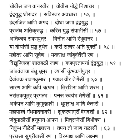
चोवीस जण वानरवीर । चोवीस योद्धे निशाचर ।
द्वंद्वयुद्ध घोरांदर । सविस्तर अवधारा ॥ ५६ ॥
इंद्रजित आणि अंगद । दोघा जणा द्वंद्वयुद्ध ।
प्रजंघ अतिक्रुद्ध । करित युद्ध संपातीसीं ॥ ५७ ॥
अतिकाय रावणपुत्र । विनीत आणि रंभुवानर ।
या दोघांसी युद्ध दुर्धर । करी सत्वर अति युक्तीं ॥ ५८ ॥
महोदर आणि सुषेण । मकराक्ष जांबुवंतेंसी रण ।
विद्युज्जिव्हा शातबळी जाण । गजप्रतापनां द्वंद्वयुद्ध ॥ ५९ ॥
जांबवंताचा बंधु धूम्र । त्यासीं कुंभकर्णपुत्र ।
देवांतक रावणकुमार । गवाक्ष वीर तेणेंसीं ॥ ६० ॥
सारण आणि कपि ऋषभ । त्रिशिरा आणि शरभ ।
नरांतकपुत्र प्रगल्भ । पनस स्वयंभ तेणेंसीं ॥ ६१ ॥
अकंपन आणि कुमुदहारी । धूम्राक्ष आणि केसरी ।
महापार्श्व गंधमादनावरी । शुकरणाग्रीं वेगदर्शीं ॥ ६२ ॥
जंबुमाळीसीं हनुमान आपण । मित्रघ्नेंसीं बिभीषण ।
निकुंभ नीळेंसीं महारण । तपन तो जाण नळासीं ॥ ६३ ॥
प्रघसा सुग्रीवासीं रण । विरुपाक्ष आणि लक्ष्मण ।