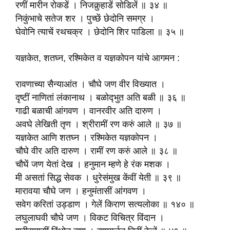
रणीं मारीन रोकडें । निजकुर्‍हाडें सोडिलें ॥ ३४ ॥
निकुंभाचे सतेज शर । पुच्छें छेदोनि समग्र ।
घेवोनि त्याचें रथचक्र । छेदोनि शिर पाडिला ॥ ३५ ॥
यज्ञकेत, शतघ्न, रश्मिकेत व यज्ञकोपन यांचे आगमन :
रावणाच्या सैन्याआंत । चौघे जण वीर विख्यात ।
दृष्टीं नाणितां लंकानाथ । बळोद्‍भुत अति बळी ॥ ३६ ॥
गाढी बळाची आंगवण । वानरवीर अति दारुण ।
अवघे लेखिती तृण । श्रीरामीं रण करुं आले ॥ ३७ ॥
यज्ञकेत आणि शतघ्न । रश्मिकेत यज्ञकोपन ।
चौघे वीर अति दारुण । रामीं रण करुं आले ॥ ३८ ॥
चौघें जण येतां देख । हनुमान म्हणे हे रंक मशक ।
मी असतां सिद्ध सेवक । धुरेसंमुख केंवीं येती ॥ ३९ ॥
मारावया चौघे जण । हनुमंतासीं आंगवण ।
सवेग करितां उड्डाण । गेलें किराण सत्यलोका ॥ १४० ॥
लघुलाघवी चौघे जण । विकट विचित्र विंदान ।