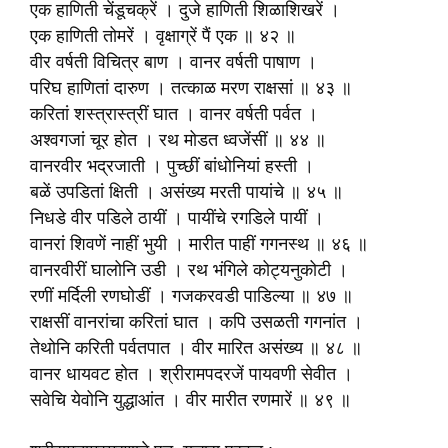
एक हाणिती चेंडूचक्रें । दुजे हाणिती शिळाशिखरें ।
एक हाणिती तोमरें । वृक्षाग्रें पैं एक ॥ ४२ ॥
वीर वर्षती विचित्र बाण । वानर वर्षती पाषाण ।
परिघ हाणितां दारुण । तत्काळ मरण राक्षसां ॥ ४३ ॥
करितां शस्त्रास्त्रीं घात । वानर वर्षती पर्वत ।
अश्वगजां चूर होत । रथ मोडत ध्वजेंसीं ॥ ४४ ॥
वानरवीर भद्रजाती । पुच्छीं बांधोनियां हस्ती ।
बळें उपडितां क्षिती । असंख्य मरती पायांचे ॥ ४५ ॥
निधडे वीर पडिले ठायीं । पायींचे रगडिले पायीं ।
वानरां शिवणें नाहीं भुयी । मारीत पाहीं गगनस्थ ॥ ४६ ॥
वानरवीरीं घालोनि उडी । रथ भंगिले कोट्यनुकोटी ।
रणीं मर्दिली रणघोडीं । गजकरवडी पाडिल्या ॥ ४७ ॥
राक्षसीं वानरांचा करितां घात । कपि उसळती गगनांत ।
तेथोनि करिती पर्वतपात । वीर मारित असंख्य ॥ ४८ ॥
वानर धायवट होत । श्रीरामपदरजें पायवणी सेवीत ।
सवेचि येवोनि युद्धाआंत । वीर मारीत रणमारें ॥ ४९ ॥