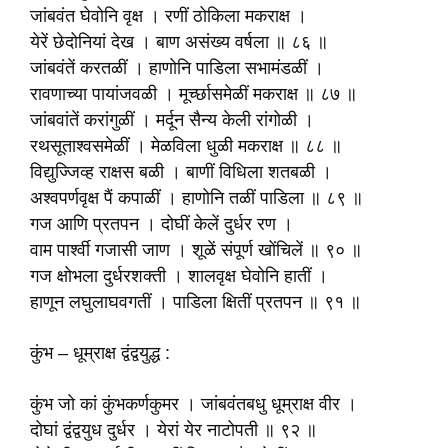
जांबवंत घेवोनि वृक्ष । रणीं ठोकिला मकराक्ष ।
येरें छेदोनियां देख । बाण असंख्य वर्षला ॥ ८६ ॥
जांबवंतें करतळीं । हाणोनि पाडिला सभामंडळीं ।
रावणाच्या पायांजवळी । मूर्च्छासमेळीं मकराक्ष ॥ ८७ ॥
जांबवांतें करांगुळीं । मर्दून सैन्य केली रांगोळी ।
रथसूताश्वसमेळीं । मेळविला धुळी मकराक्ष ॥ ८८ ॥
विद्युज्जिव्ह राक्षस बळी । बाणीं विधिला शतबळी ।
अश्वपर्णवृक्ष पैं कपाळीं । हाणोनि तळीं पाडिला ॥ ८९ ॥
गज आणि प्रतपन । दोघीं केलें दुर्धर रण ।
वाम पार्श्वी गजासी जाण । शूळें संपूर्ण खोंचिलें ॥ ९० ॥
गज क्षोभला दुर्धरशक्ती । शालवृक्ष घेवोनि हातीं ।
हाणून लघुलाघवगतीं । पाडिला क्षितीं प्रतपन ॥ ९१ ॥
कुंभ – धूम्राक्ष द्वंद्वयुद्ध :
कुंभ जो कां कुंभकर्णकुमर । जांबवंतबधु धूम्राक्ष वीर ।
दोघां द्वंद्वयुध दुर्धर । येरां येर नाटोपती ॥ ९२ ॥