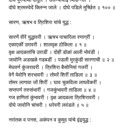
दोघे पुरुषार्थी दादुले । उसण्याघाई भिडिन्नले ।
दोघे श्रमस्वेदें क्लिन्न जाले । दोघे पडिले मुर्च्छित ॥ १०० ॥
सारण, ऋषभ व त्रिशिरा यांचे युद्ध :
सारणें वीरें युद्धावरी । ऋषभ पाचारिला रणाग्रीं ।
एकाएकीं उरावरी । शालवृक्ष ठोकिला ॥ १ ॥
वृक्ष आदळतांचि उराडीं । दोहीं डोळां आली भोवंडी ।
जावोनि अडखळे गडबडीं । पडली मुरकुंडी सारणाची ॥ २ ॥
मेघवर्ण कुंजरावरी । त्रिशिरा बैसोनियां गजरीं ।
वेगें येवोनि शरभावरी । तोमरें शिरीं ताडिला ॥ ३ ॥
तोमर लागावा जों शिरीं । घाव चुकविला लाघवेंकरीं ।
सप्तपर्ण तरुसंभारीं । गजकुंभावरी ताडिला ॥ ४ ॥
गज हाणितां कुंभावरी । वृक्ष आदळला त्रिशिरावरी ।
दोघे जावोनि चांचरी । धरेवरी लवंडले ॥ ५ ॥
नरांतक व पनस, अकंपन व कुमुद यांचे द्वंद्वयुद्ध :