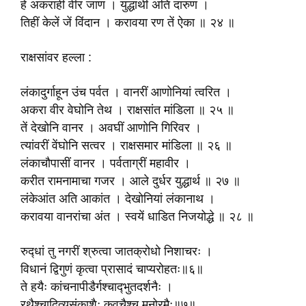
हे अकराही वीर जाण । युद्धार्थीं अति दारुण ।
तिहीं केलें जें विंदान । करावया रण तें ऐका ॥ २४ ॥
राक्षसांवर हल्ला :
लंकादुर्गाहून उंच पर्वत । वानरीं आणोनियां त्वरित ।
अकरा वीर वेघोनि तेथ । राक्षसांत मांडिला ॥ २५ ॥
तें देखोनि वानर । अवघीं आणोनि गिरिवर ।
त्यांवरीं वेंघोनि सत्वर । राक्षसमार मांडिला ॥ २६ ॥
लंकाचौपासीं वानर । पर्वताग्रीं महावीर ।
करीत रामनामाचा गजर । आले दुर्धर युद्धार्थ ॥ २७ ॥
लंकेआंत अति आकांत । देखोनियां लंकानाथ ।
करावया वानरांचा अंत । स्वयें धाडित निजयोद्धे ॥ २८ ॥
रुद्‍धां तु नगरीं श्रुत्वा जातक्रोधो निशाचरः ।
विधानं द्विगुणं कृत्वा प्रासादं चाप्यरोहतः॥६॥
ते हयैः कांचनापीडैर्गश्चाद्‍भुतदर्शनैः ।
रथैश्चादित्यसंकाशैः कवचैश्च मनोरमैः॥७॥