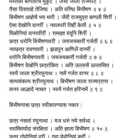
मस्तकीं बाणतांचि मुकुट । जैसा जाला राज्यपट ।
तैसा दिसताहे तेजिष्ठ । अति वरिष्ठ बिभीषण ॥ ४ ॥
बिभीषण आज्ञेचें भय भारी । जेंवी राजमुद्रा बाणली शिरीं ।
ऐसा देखोनि वानरीं । नवलपरी तिहीं केली ॥ ५ ॥
मिळोनियां वानरवीरीं । रामाज्ञा वंदूनि शिरीं ।
छत्र धरोनि बिभीषणावरी । जयजयकारीं गर्जती ॥ ६ ॥
नवछत्र रावणावरी । झडपून आणिलें वानरीं ।
धरोनि बिभीषणावरी । जयजयकारीं गर्जती ॥ ७ ॥
बिभीषण देखोनि छत्रांकित । अति उल्लासें उल्लासित ।
स्वयें जाला श्रीरघुनाथ । नामें गर्जत वानर ॥ ८ ॥
सत्यसंकल्प श्रीरघुनाथ । बिभीषण जाला राज्यप्राप्त ।
वानर आल्हादें नाचत । स्वयें गर्जत हरिनामें ॥ ९ ॥
बिभीषणाचा छत्र स्वीकारण्यास नकार :
छत्र नसतां रघुनाथा । मज धरुं नये सर्वथा ।
स्वामिमर्यादा संरक्षिता । अति ज्ञाता बिभीषण ॥ १० ॥
छत्र ठोवोनियां दुरी । गदा घेवोनियां करीं ।