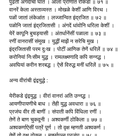
पुढती अंगदाचा घात । आला प्राणांत रोकडा ॥ ७१ ॥
वानरें केला अस्ताव्यस्त । मोखळे केशीं आणि विरथ ।
पळों जातां लंकेआंत । लज्जान्वित इंद्रजित ॥ ७२ ॥
पळोनि जातां इंद्रजितासी । अंगदें धांवोनि धरिला केशीं ।
येरें कापूनि बुचड्यासी । अंतर्धानेंसीं पळाला ॥ ७३ ॥
रणीं वानरासीं संमुख । युद्धीं माझें न सरेचि मुख ।
इंद्रजितासी परम दुःख । पोटीं आणिक तेणें धरिलें ॥ ७४ ॥
करोनियां निःसीम युद्ध । रामलक्ष्मणादि कपि सन्नद्ध ।
अवघियां करीन शरबद्ध । ऐसें विरुद्ध मनीं धरिलें ॥ ७५ ॥
अन्य वीरांची द्वंद्वयुद्धे :
येरीकडे द्वंद्वयुद्ध । वीरां वानरां अति उन्नद्ध ।
आयणीपायणीचे बाध । तेंही युद्ध अवधारा ॥ ७६ ॥
प्रजंघ वीर ती बाणीं । संपाती कपि विंधिला रणीं ।
तेणें ते बाण चुकवूनी । अश्वकर्णीं ठोकिला ॥ ७७ ॥
अश्वकर्णाऐसीं पत्रें पूर्ण । तो वृक्ष म्हणती अश्वकर्ण ।
तेणें तो वृक्ष ठोकून । मूर्च्छापन्न प्रजंघ ॥ ७८ ॥