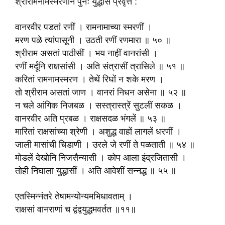
श्रीरामनामस्मरणाने पुनः युद्धास प्रवृत्त :
वानरवीर पडतां रणीं । रामनामाच्या स्मरणीं ।
मरण पळे त्यांपासूनी । उठती रणीं रणमारा ॥ ५० ॥
श्रीराम असतां पाठीसीं । भय नाहीं वानरांसी ।
रणीं मर्दूनि राक्षसांसी । अति संत्रासीं त्रासिले ॥ ५१ ॥
करितां रामनामस्मरण । तेथें रिघों न शके मरण ।
तो श्रीराम असतां जाण । वानरां निधन असेना ॥ ५२ ॥
न चले आंगिक निजबळ । सस्त्रास्त्रें सुटलीं सकळ ।
वानरवीर अति प्रबळ । राक्षसदळ भंगलें ॥ ५३ ॥
मारितां राक्षसांच्या श्रेणी । अशुद्ध वाहों लागलें धरणीं ।
जाली मासांची चिडाणी । उरले जे रणीं ते पळताती ॥ ५४ ॥
मोडलें देखोनि निजसैन्यासी । कोप आला इंद्रजितासी ।
तोही निघाला युद्धासीं । अति आवेशीं सन्नद्ध ॥ ५५ ॥
एतस्मिन्नंतरे तेषामन्योन्यमभिधावताम् ।
राक्षसां वानराणां च द्वंद्वयुद्धमवर्तत ॥११॥