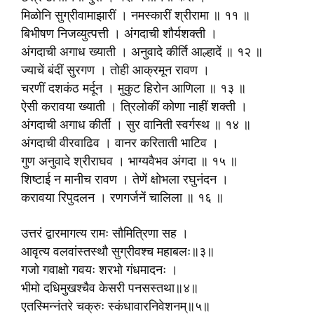
मिळोनि सुग्रीवामाझारीं । नमस्कारीं श्रीरामा ॥ ११ ॥
बिभीषण निजव्युत्पत्ती । अंगदाची शौर्यशक्ती ।
अंगदाची अगाध ख्याती । अनुवादे कीर्ति आल्हादें ॥ १२ ॥
ज्याचें बंदीं सुरगण । तोही आक्रमून रावण ।
चरणीं दशकंठ मर्दून । मुकुट हिरोन आणिला ॥ १३ ॥
ऐसी करावया ख्याती । त्रिलोकीं कोणा नाहीं शक्ती ।
अंगदाची अगाध कीर्तीं । सुर वानिती स्वर्गस्थ ॥ १४ ॥
अंगदाची वीरवाढिव । वानर करिताती भाटिव ।
गुण अनुवादे श्रीराघव । भाग्यवैभव अंगदा ॥ १५ ॥
शिष्टाई न मानीच रावण । तेणें क्षोभला रघुनंदन ।
करावया रिपुदलन । रणगर्जनें चालिला ॥ १६ ॥
उत्तरं द्वारमागत्य रामः सौ‍मित्रिणा सह ।
आवृत्य वलवांस्तस्थौ सुग्रीवश्च महाबलः॥३॥
गजो गवाक्षो गवयः शरभो गंधमादनः ।
भीमो दधिमुखश्चैव केसरी पनसस्तथा॥४॥
एतस्मिन्नंतरे चक्रुः स्कंधावारनिवेशनम्॥५॥