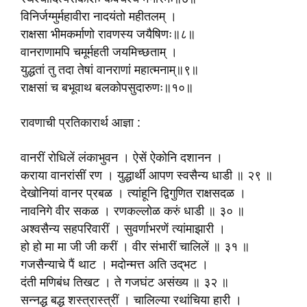
विनिर्जग्मुर्महावीरा नादयंतो महीतलम् ।
राक्षसा भीमकर्माणो रावणस्य जयैषिणः॥८॥
वानराणामपि चमूर्महती जयमिच्छताम् ।
युद्धतां तु तदा तेषां वानराणां महात्मनाम्॥९॥
राक्षसां च बभूवाथ बलकोपसुदारुणः॥१०॥
रावणाची प्रतिकारार्थ आज्ञा :
वानरीं रोधिलें लंकाभुवन । ऐसें ऐकोनि दशानन ।
कराया वानरांसीं रण । युद्धार्थीं आपण स्वसैन्य धाडी ॥ २९ ॥
देखोनियां वानर प्रबळ । त्यांहूनि द्विगुणित राक्षसदळ ।
नावनिगे वीर सकळ । रणकल्लोळ करुं धाडी ॥ ३० ॥
अश्वसैन्य सहपरिवारीं । सुवर्णाभरणें त्यांमाझारी ।
हो हो मा मा जी जी करीं । वीर संभारीं चालिलें ॥ ३१ ॥
गजसैन्याचे पैं थाट । मदोन्मत्त अति उद्‌भट ।
दंती मणिबंध तिखट । ते गजघंट असंख्य ॥ ३२ ॥
सन्नद्ध बद्ध शस्त्रास्त्रीं । चालिल्या रथांचिया हारी ।