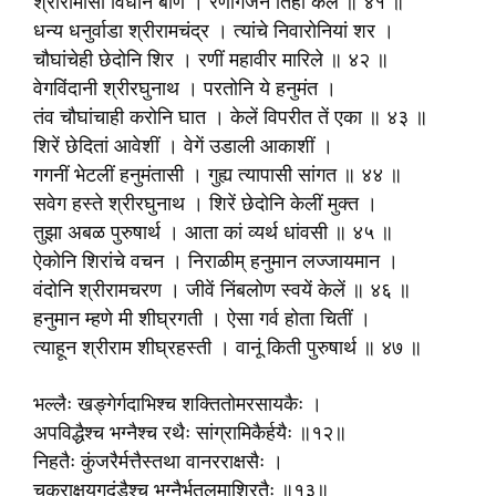
श्रीरामासीं विंधोन बाण । रणागर्जन तिहीं केलें ॥ ४१ ॥
धन्य धनुर्वाडा श्रीरामचंद्र । त्यांचे निवारोनियां शर ।
चौघांचेही छेदोनि शिर । रणीं महावीर मारिले ॥ ४२ ॥
वेगविंदानी श्रीरघुनाथ । परतोनि ये हनुमंत ।
तंव चौघांचाही करोनि घात । केलें विपरीत तें एका ॥ ४३ ॥
शिरें छेदितां आवेशीं । वेगें उडाली आकाशीं ।
गगनीं भेटलीं हनुमंतासी । गुह्य त्यापासी सांगत ॥ ४४ ॥
सवेग हस्ते श्रीरघुनाथ । शिरें छेदोनि केलीं मुक्त ।
तुझा अबळ पुरुषार्थ । आता कां व्यर्थ धांवसी ॥ ४५ ॥
ऐकोनि शिरांचे वचन । निराळीम् हनुमान लज्जायमान ।
वंदोनि श्रीरामचरण । जीवें निंबलोण स्वयें केलें ॥ ४६ ॥
हनुमान म्हणे मी शीघ्रगती । ऐसा गर्व होता चितीं ।
त्याहून श्रीराम शीघ्रहस्ती । वानूं किती पुरुषार्थ ॥ ४७ ॥
भल्लैः खङ्गेर्गदाभिश्च शक्तितोमरसायकैः ।
अपविद्धैश्च भग्नैश्च रथैः सांग्रामिकैर्हयैः ॥१२॥
निहतैः कुंजरैर्मत्तैस्तथा वानरराक्षसैः ।
चक्राक्षयुगदंडैश्च भग्नैर्भूतलमाश्रितैः ॥१३॥