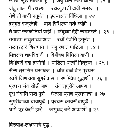
त्याचा सूड घ्यावया पूर्ण । जंबु आन स्वयें आला ॥ २१ ॥
जंबु झाला पैं रथस्थ । रथव्युत्पत्ती दावी समस्त ।
तेणें तीं बाणीं हनुमंत । हृदयाआंत विंधिला ॥ २२ ॥
हनुमंत वज्रदेही । बाण विंधिल्या नव्हे कांही ।
ते बाण उसळोनियां पाहीं । जंबूच्या देही खडतरले ॥ २३ ॥
तयाच्या लघुलाघवाआंत । रथीं येवोनि हनुमंत ।
तळप्रहारें शिरःपात । जंबु रणांत पाडिला ॥ २४ ॥
मित्रघ्न चापविंदानी । बिभीषण विंधिला बाणीं ।
बिभीषणें गदा हाणोनी । पाडिला धरणीं मित्रघ्न ॥ २५ ॥
सैन्य त्रासित घसाघस । अति बळी वीर प्रघस ।
स्वयें जिणावया सुग्रीवास । रणभिवेष युद्धार्थीं ॥ २६ ॥
प्रघस जंव सोडी बाण । तंव सुग्रीवें आपण ।
वृक्ष घेवोनि सप्त पूर्ण । घेतला प्राण प्रघसाचा ॥ २७ ॥
सुग्रीवाच्या घायापुढें । प्रघस कायसें बापुडें ।
घायें चूर केलीं हाडें । अशुधद उडे आकाशीं ॥ २८ ॥
विरुपाक्ष-लक्ष्मणाचे युद्ध :