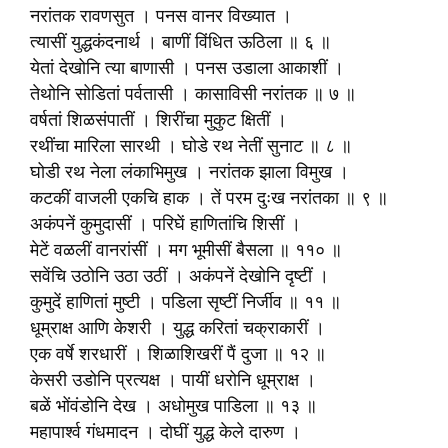
नरांतक रावणसुत । पनस वानर विख्यात ।
त्यासीं युद्धकंदनार्थ । बाणीं विंधित ऊठिला ॥ ६ ॥
येतां देखोनि त्या बाणासी । पनस उडाला आकाशीं ।
तेथोनि सोडितां पर्वतासी । कासाविसी नरांतक ॥ ७ ॥
वर्षतां शिळसंपातीं । शिरींचा मुकुट क्षितीं ।
रथींचा मारिला सारथी । घोडे रथ नेतीं सुनाट ॥ ८ ॥
घोडी रथ नेला लंकाभिमुख । नरांतक झाला विमुख ।
कटकीं वाजली एकचि हाक । तें परम दुःख नरांतका ॥ ९ ॥
अकंपनें कुमुदासीं । परिघें हाणितांचि शिसीं ।
मेटें वळलीं वानरांसीं । मग भूमीसीं बैसला ॥ ११० ॥
सवेंचि उठोनि उठा उठीं । अकंपनें देखोनि दृष्टीं ।
कुमुदें हाणितां मुष्टी । पडिला सृष्टीं निर्जीव ॥ ११ ॥
धूम्राक्ष आणि केशरी । युद्ध करितां चक्राकारीं ।
एक वर्षे शरधारीं । शिळाशिखरीं पैं दुजा ॥ १२ ॥
केसरी उडोनि प्रत्यक्ष । पायीं धरोनि धूम्राक्ष ।
बळें भोंवंडोनि देख । अधोमुख पाडिला ॥ १३ ॥
महापार्श्व गंधमादन । दोघीं युद्ध केले दारुण ।