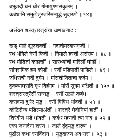
बभूवादौ घनं घोरं गोमायुगणसंकुलम् ।
कबंधानि समुत्पेतुस्तस्मिन्युद्धे सुदारुणे ॥१४॥
असंख्य शस्त्रास्त्रांचा खणखणाट :
खड् भाले शूळशक्तीं । गदातोमरबाणगुप्तीं ।
रथ भंगिले नेणों किती । निमाले हस्ती असंख्य ॥ ४८ ॥
रथ मोडितां कडाखीं । सारथ्यांची मारिलीं घोडीं ।
सांग्रामिक हय कोडी । रणीं पडिपाडीं पाडिले ॥ ४९ ॥
रुधिराची नदी दुर्गम । मांसशोणिताचा कर्दम ।
वृकव्याघ्रादि गृध विहंगम । मांसें सुगम भक्षिती ॥ १५० ॥
शस्त्रास्त्रेंसीं सन्नद्ध । रणीं उठले कबंध ।
करावया दुर्धर युद्ध । रणीं विविध धांवती ॥ ५१ ॥
कोटिसैन्य पडिल्याअंतीं । शस्त्रें घेवोनियां हातीं ।
शिरेवीण धडें धांवती । कबंध म्हणती त्या नांव ॥ ५२ ॥
एका जनार्दना शरण । जाले द्वंद्वयुद्ध दारुण ।
पुढील कथा रणविंदान । युद्धदारुण अवधारा ॥ ५३ ॥