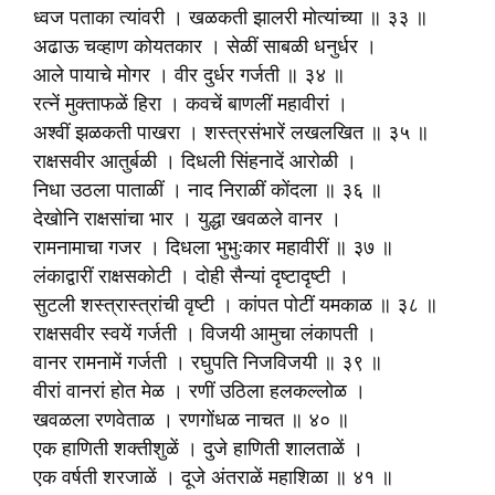
ध्वज पताका त्यांवरी । खळकती झालरी मोत्यांच्या ॥ ३३ ॥
अढाऊ चव्हाण कोयतकार । सेळीं साबळी धनुर्धर ।
आले पायाचे मोगर । वीर दुर्धर गर्जती ॥ ३४ ॥
रत्‍नें मुक्ताफळें हिरा । कवचें बाणलीं महावीरां ।
अश्वीं झळकती पाखरा । शस्त्रसंभारें लखलखित ॥ ३५ ॥
राक्षसवीर आतुर्बळी । दिधली सिंहनादें आरोळी ।
निधा उठला पाताळीं । नाद निराळीं कोंदला ॥ ३६ ॥
देखोनि राक्षसांचा भार । युद्धा खवळले वानर ।
रामनामाचा गजर । दिधला भुभुःकार महावीरीं ॥ ३७ ॥
लंकाद्वारीं राक्षसकोटी । दोही सैन्यां दृष्टादृष्टी ।
सुटली शस्त्रास्त्रांची वृष्टी । कांपत पोटीं यमकाळ ॥ ३८ ॥
राक्षसवीर स्वयें गर्जती । विजयी आमुचा लंकापती ।
वानर रामनामें गर्जती । रघुपति निजविजयी ॥ ३९ ॥
वीरां वानरां होत मेळ । रणीं उठिला हलकल्लोळ ।
खवळला रणवेताळ । रणगोंधळ नाचत ॥ ४० ॥
एक हाणिती शक्तीशुळें । दुजे हाणिती शालताळें ।
एक वर्षती शरजाळें । दूजे अंतराळें महाशिळा ॥ ४१ ॥