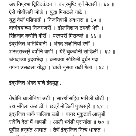
अशनिप्रभा द्विविदकंदन । वज्रमुष्टि पूर्ण मैदासीं ॥ ६४ ॥
ऐसे चोवीसही जोडे । युद्धा मिसळले गाढे ।
युद्ध केलें पडिपाडें । निजनिवाडें अवधारा ॥ ६५ ॥
वाजंत्र्यांच्या निजगजरीं । ढोलनिशाण टमकी भेरी ।
सिंहनाद करोनि वीरीं । परस्परीं मिसळले ॥ ६६ ॥
इंद्रजित अतिविंदानी । अंगद लक्षोनियां रणीं ।
शस्त्रास्त्रें वर्षोनि बाणीं । येरें चुकवोनी सांडिलीं ॥ ६७ ॥
अंगदाच्या हृदयभेदा । करावया सोडिली दुर्धर गदा ।
गगना उसळला योद्धा । घावो नुसता तळीं गेला ॥ ६८ ॥
इंद्रजित अंगद यांचे द्वंद्वयुद्ध :
तेथोनि घालोनियां उडी । सारथीसहित मारिली घोडीं ।
रथ भंगिला कडाडीं । छत्रें मोडिलीं पुच्छाग्रें ॥ ६९ ॥
इंद्रजित धाकें घालिता उडी । वानर मुकुटातें आसुडी ।
सवेंचि देतां पैं थापडी । आली भवंडी प्राणांता ॥ ७० ॥
पूर्वील हनुमंत आघात । तेणें इंद्रजित नित्य धाकत ।