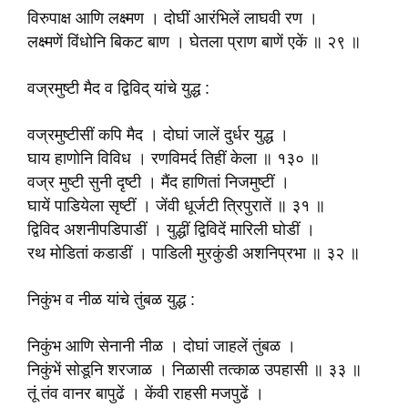
विरुपाक्ष आणि लक्ष्मण । दोघीं आरंभिलें लाघवी रण ।
लक्ष्मणें विंधोनि बिकट बाण । घेतला प्राण बाणें एकें ॥ २९ ॥
वज्रमुष्टी मैद व द्विविद् यांचे युद्ध :
वज्रमुष्टीसीं कपि मैद । दोघां जालें दुर्धर युद्ध ।
घाय हाणोनि विविध । रणविमर्द तिहीं केला ॥ १३० ॥
वज्र मुष्टी सुनी दृष्टी । मैंद हाणितां निजमुष्टीं ।
घायें पाडियेला सृष्टीं । जेंवी धूर्जटी त्रिपुरातें ॥ ३१ ॥
द्विविद अशनीपडिपाडीं । युद्धीं द्विविदें मारिली घोडीं ।
रथ मोडितां कडाडीं । पाडिली मुरकुंडी अशनिप्रभा ॥ ३२ ॥
निकुंभ व नीळ यांचे तुंबळ युद्ध :
निकुंभ आणि सेनानी नीळ । दोघां जाहलें तुंबळ ।
निकुंभें सोडूनि शरजाळ । निळासी तत्काळ उपहासी ॥ ३३ ॥
तूं तंव वानर बापुढें । केंवी राहसी मजपुढें ।