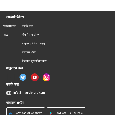
उपयोगी लिंक्स
आमच्याबद्दल
संपर्क करा
FAQ
गोपनीयता धोरण
वापरल्या गेलेल्या संज्ञा
परतावा धोरण 
पेपरबॅक प्रकाशित करा
अनुसरण करा
संपर्क करा
info@matrubharti.com
मोबाइल अॅप
Download On App Store
Download On Play Store