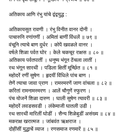
अतिकाय आणि रंभु यांचे द्वंद्वयुद्ध :
अतिकायसुत रावणी । रंभु विनीत वानर दोनी ।
पाचारुनि रणांगणीं । अमितां बाणीं विंधलें ॥ ७९ ॥
वंचूनि त्याचे बाण दुर्धर । कोपें खवळले वानर ।
वर्षले शिळा पर्वत घोर । केले चकचूर राक्षस ॥ ८० ॥
अतिकाय पर्वतपातीं । धनुष्य भंगून ठेंचला लातीं ।
रथ भंगून सारथी । पडिला क्षितीं मूर्च्छित ॥ ८१ ॥
महोदरें रणीं सुषेण । हृदयीं विंधिले पांच बाण ।
तेणें त्याचा जावा प्राण । रामस्मरणें जाण वांचला ॥ ८२ ॥
करितां रामनामस्मरण । आलें चौगुणें स्फुरण ।
पंच योजनें शिळा दारुण । घाली सुषेण त्यावरी ॥ ८३ ॥
महोदरें लवडसवडी । लंकेमाजी घातली उडी ।
रथ सारथी मारिलीं घोडीं । सैन्य शिळेबुडीं असंख्य ॥ ८४ ॥
मकराक्ष खरात्मज । जांबवंत ऋक्षराज ।
दोहींसीं युद्धाचें व्याज । रणसमाज रणमारें ॥ ८५ ॥