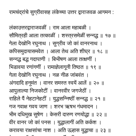
रामचंद्रांचे सुग्रीवासह लंकेच्या उत्तर द्वाराजवळ आगमन :
लंकाउत्तरद्वाराजवळीं । राम आला महाबळी ।
सौ‍मित्रही आला तत्काळीं । शस्त्रसमेळीं सन्नद्ध ॥ १७ ॥
गेला देखोनि रघुनाथ । सुग्रीव जो कां वानरनाथ ।
कपिसमुदायासमवेत । आला तेथ अति शीघ्र ॥ १८ ॥
सन्नद्ध बद्ध गदापाणी । बिभीषण आला तत्क्षणीं ।
भिडावया रणांगणीं । रामाज्ञेलागूनी तिष्ठत ॥ १९ ॥
गेला देखोनि रघुनाथ । नळ नीळ जांबवंत ।
अंगदादि हनुमंत । वानर समस्त स्वयें आलें ॥ २० ॥
आपुलाल्या निजकोटीं । वानरवीर जगजेठीं ।
राहिले पैं नेहटानेहटीं । युद्धसन्निष्ठीं सन्नद्ध ॥ २१ ॥
गज गवाक्ष गवय जाण । शरभ ऋषभ गंधमादन ।
भीम दधिमुख सुषेण । केसरी दारुण रणयोद्धा ॥ २२ ॥
वीर वानर जो कां पनस । युद्धालागीं अति कर्कश ।
करावया राक्षसांचा नाश । अति उल्हास युद्धाचा ॥ २३ ॥