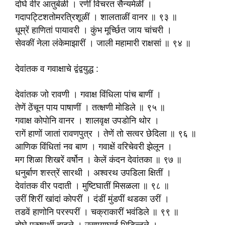
दोघे वीर आतुर्बळी । रणीं विचरत सैन्यमेळीं ।
गदापट्टिशतोमरत्रिशूळीं । शालताळीं वानर ॥ ९३ ॥
धूम्रें हाणितां पायावरी । कुंभ मूर्च्छित जाय चांचरी ।
सेवकीं नेला लंकेमाझारीं । जाली महामारी राक्षसां ॥ ९४ ॥
देवांतक व गवाक्षाचे द्वंद्वयुद्ध :
देवांतक जो रावणी । गवाक्ष विंधिला पांच बाणीं ।
तेणें ठेंचून पाय पाषाणीं । तत्क्षणी मोडिले ॥ ९५ ॥
गवाक्ष कोपोनि वानर । शालवृक्ष उपडोनि थोर ।
रागें हाणों जातां रावणपुत्र । तेणें तो सत्वर छेदिला ॥ ९६ ॥
आणिक विंधितां नव बाण । गवाक्षें वरिचेवरी झेलून ।
मग शिळा शिखरें वर्षोन । केलें कंदन देवांतका ॥ ९७ ॥
धनुर्बाण शस्त्रें सारथी । अश्वरथ उपडिला क्षितीं ।
देवांतक वीर पदाती । मुष्टिघातीं मिसळला ॥ ९८ ॥
उरीं शिरीं खांदां कोपरीं । दंडीं मुंडपीं थडका उरीं ।
तडवें हाणोनि परस्परीं । चक्राकारीं भवंडिले ॥ ९९ ॥