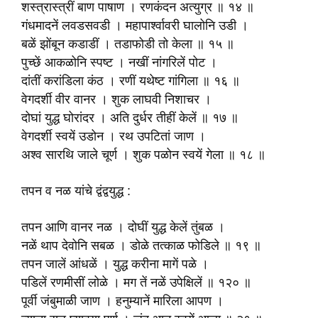
शस्त्रास्त्रीं बाण पाषाण । रणकंदन अत्युग्र ॥ १४ ॥
गंधमादनें लवडसवडी । महापार्श्वावरी घालोनि उडी ।
बळें झोंबून कडाडीं । तडाफोडी तो केला ॥ १५ ॥
पुच्छें आकळोनि स्पष्ट । नखीं नांगरिलें पोट ।
दांतीं करांडिला कंठ । रणीं यथेष्ट गांगिला ॥ १६ ॥
वेगदर्शी वीर वानर । शुक लाघवी निशाचर ।
दोघां युद्ध घोरांदर । अति दुर्धर तीहीं केलें ॥ १७ ॥
वेगदर्शी स्वयें उडोन । रथ उपटितां जाण ।
अश्व सारथि जाले चूर्ण । शुक पळोन स्वयें गेला ॥ १८ ॥
तपन व नळ यांचे द्वंद्वयुद्ध :
तपन आणि वानर नळ । दोघीं युद्ध केलें तुंबळ ।
नळें थाप देवोनि सबळ । डोळे तत्काळ फोडिले ॥ १९ ॥
तपन जालें आंधळें । युद्ध करीना मागें पळे ।
पडिलें रणमीसीं लोळे । मग तें नळें उपेक्षिलें ॥ १२० ॥
पूर्वी जंबुमाळी जाण । हनुम्यानें मारिला आपण ।