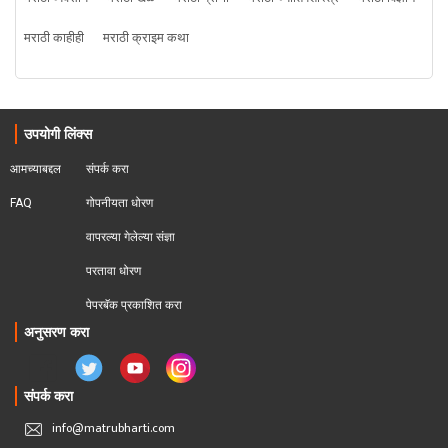
मराठी काहीही
मराठी क्राइम कथा
उपयोगी लिंक्स
आमच्याबद्दल
संपर्क करा
FAQ
गोपनीयता धोरण
वापरल्या गेलेल्या संज्ञा
परतावा धोरण 
पेपरबॅक प्रकाशित करा
अनुसरण करा
संपर्क करा
info@matrubharti.com