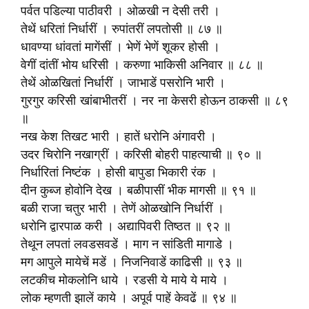
पर्वत पडिल्या पाठीवरी । ओळखी न देसी तरी ।
तेथें धरितां निर्धारीं । रुपांतरीं लपतोसी ॥ ८७ ॥
धावण्या धांवतां मागेंसीं । भेणें भेणें शूकर होसी ।
वेगीं दांतीं भोय धरिसी । करुणा भाकिसी अनिवार ॥ ८८ ॥
तेथें ओळखितां निर्धारीं । जाभाडें पसरोनि भारी ।
गुरगुर करिसी खांबाभीतरीं । नर ना केसरी होऊन ठाकसी ॥ ८९
॥
नख केश तिखट भारी । हातें धरोनि अंगावरी ।
उदर चिरोनि नखाग्रीं । करिसी बोहरी पाहत्याची ॥ ९० ॥
निर्धारितां निष्टंक । होसी बापुडा भिकारी रंक ।
दीन कुब्ज होवोनि देख । बळीपासीं भीक मागसी ॥ ९१ ॥
बळी राजा चतुर भारी । तेणें ओळखोनि निर्धारीं ।
धरोनि द्वारपाळ करी । अद्यापिवरी तिष्ठत ॥ ९२ ॥
तेथून लपतां लवडसवडें । माग न सांडिती मागाडे ।
मग आपुले मायेचें मडें । निजनिवाडें काढिसी ॥ ९३ ॥
लटकीच मोकलोनि धाये । रडसी ये माये ये माये ।
लोक म्हणती झालें काये । अपूर्व पाहें केवढें ॥ ९४ ॥