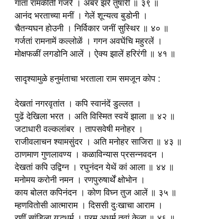
गातां रामकीर्ती गजरें । अंबर झरे तुषारीं ॥ ३९ ॥
आनंद भरताच्या मनीं । गेलें शून्यत्व बुडोनी ।
चैतन्यघन हो‍उनी । निर्विकार जनीं सुस्थिर ॥ ४० ॥
गर्जतां रामनामें कल्लोळें । गगन अवघेंचि महुरलें ।
मोक्षफळीं लगडोनि आलें । ऐक्य झालें हरिरंगी ॥ ४१ ॥
सादृश्यामुळे हनुमंताचा भरताला राम समजून कोप :
देखतां नगरवृतांत । कपि स्वानंदें डुल्लत ।
पुढें देखिला भरत । अति विस्मित स्वयें झाला ॥ ४२ ॥
जटाधारी वल्कलांबर । तापसवेषी मनोहर ।
राजीवलाचन श्यामसुंदर । अति मनोहर साजिरा ॥ ४३ ॥
ठाणमाण गुणलावण्य । कळाविन्यास प्रसन्नवदन ।
देखतां कपि उद्विग्न । रघुनंदन येथें कां आला ॥ ४४ ॥
मनोमय करोनी नमन । रणपुरुषार्थें क्षोभोन ।
काय बोलत कपिनंदन । कोण विघ्न तुज आलें ॥ ३५ ॥
म्हणवितोसी आत्माराम । दिससी दुःखाचा आराम ।
रणीं सांडिला युद्धधर्म । परम अधर्म तुवां केला ॥ ४६ ॥