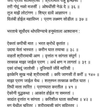
जरी प्रीती सौ‍मित्रासीं । श्रीरामातें पाहूं इच्छिसी ।
तरी गोवूं नको मजसीं । ओषधींसी नेऊं दे ॥ ३६ ॥
तुज माझें लोटांगण । शिघ्र द्यावें आज्ञापन ।
विलंबी होईल महाविघ्न । प्राण लक्ष्मण सोडील ॥ ३७ ॥
भरताचे सूर्योदय थोपविण्याचे हनुमंताला आश्वासन :
ऐकतां कपीची मात । भरत क्रोधें कृतांत ।
उदया येतां भास्वत । करीन घात तयाचा ॥ ३८ ॥
वाहतों श्रीरामाची आण । वृत्तांत न सांगता संपूर्ण ।
तत्काळ माझा जाईल प्राण । अर्ध क्षण न लागतां ॥ ३९ ॥
एकां वांचवूं जातोसी । दुजियातें जीवें मारिसी ।
इतकेनि सुख नव्हे श्रीरामासी । कपि जाणसी तें करीं ॥ १४० ॥
माझा प्राण जाईल येथ । शत्रुघ्न तत्काळ करील घात ।
तिघी माता त्वरित । प्राणघात करतील ॥ ४१ ॥
ऐकोनी युद्धकथा । आकांत होईल गा समस्तां ।
साद्यंत वृत्तांत न सांगता । करिशील घाता सर्वांच्या ॥ ४२ ॥
मग येथील चरित्र । श्रीरामासी सांग सविस्तर ।