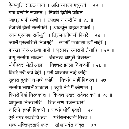
ऐक्यवृत्ति सकळ जनां । अति स्वादन मधुरत्वें ॥ २२ ॥
गाय देखोनि सज्जन । निववी देवोनि जीवन ।
व्याघ्र पापी म्हणोन । उपेक्षण न करीचि ॥ २३ ॥
तेजासी होतां सत्संगती । आकर्षून दाहक शक्ती ।
स्वयें प्रकाश सर्वभूतीं । त्रिजगतीमाजी विचरे ॥ २४ ॥
ज्यानें प्रकाशिलें निजगृहीं । त्यासीं प्रकासा उणें नाहीं ।
पारखा चोरुं आल्या पाहीं । प्रकाश त्यासही तैसाचि ॥ २५ ॥
वायु सत्संगा लाढला । चंचलत्व आपुलें विसरला ।
योगीश्वरा भेटों आला । निश्चळ झाला निजरुपीं ॥ २६ ॥
विचरे तरी सर्व देहीं । परी आसक्त नव्हे कांही ।
सुवास दुर्वास न म्हणे कांही । निःसंग पाहीं विचरत ॥ २७ ॥
सत्संगा लाधलें आकाश । खुपों नेणे पैं कोणास ।
विसरोनियां निरवकाश । विरक्त उदास सर्वत्र वसे ॥ २८ ॥
आपुल्या निजशरीरीं । शित उष्ण पर्जन्यधारीं ।
न लिंपे एकही विकारीं । सत्संगथोरी एवढी ॥ २९ ॥
ऐसें नगर अवघेंचि संत । श्रीरामभजनीं निरत ।
धन्य भक्तिप्रतापें भरत । सौभाग्यवंत नांद्त ॥ ३० ॥