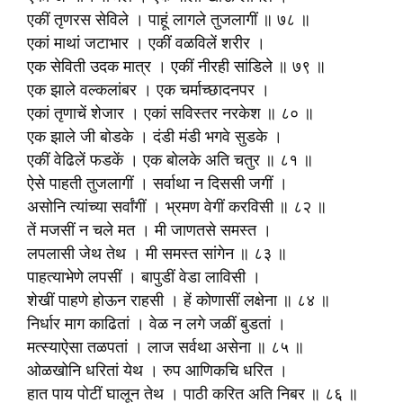
एकीं तृणरस सेविले । पाहूं लागले तुजलागीं ॥ ७८ ॥
एकां माथां जटाभार । एकीं वळविलें शरीर ।
एक सेविती उदक मात्र । एकीं नीरही सांडिले ॥ ७९ ॥
एक झाले वल्कलांबर । एक चर्माच्छादनपर ।
एकां तृणाचें शेजार । एकां सविस्तर नरकेश ॥ ८० ॥
एक झाले जी बोडके । दंडी मंडी भगवे सुडके ।
एकीं वेढिलें फडकें । एक बोलके अति चतुर ॥ ८१ ॥
ऐसे पाहती तुजलागीं । सर्वाथा न दिससी जगीं ।
असोनि त्यांच्या सर्वांगीं । भ्रमण वेगीं करविसी ॥ ८२ ॥
तें मजसीं न चले मत । मी जाणतसे समस्त ।
लपलासी जेथ तेथ । मी समस्त सांगेन ॥ ८३ ॥
पाहत्याभेणे लपसीं । बापुडीं वेडा लाविसी ।
शेखीं पाहणे होऊन राहसी । हें कोणासीं लक्षेना ॥ ८४ ॥
निर्धार माग काढितां । वेळ न लगे जळीं बुडतां ।
मत्स्याऐसा तळपतां । लाज सर्वथा असेना ॥ ८५ ॥
ओळखोनि धरितां येथ । रुप आणिकचि धरित ।
हात पाय पोटीं घालून तेथ । पाठी करित अति निबर ॥ ८६ ॥