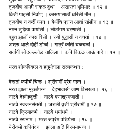
तुजवीण आम्ही सकळ वृथा । असारता भूमिभार ॥ १२ ॥
किती पाहसी निर्वाण् । कासयासाठीं धरिसी मौन ।
तुजवीण न करीं गमन । येथेंचि प्राण आतां सांडीन ॥ १३ ॥
नमन तुझिया पायांसी । लोटांगण चरणासी ।
बहुत झालों कासाविसी । रणीं युद्धासी न वचतां ॥ १४ ॥
अश्रु आले दोहीं डोळां । गात्रें कांती चळचळां ।
सर्वागीं स्वेदकल्लोळ चालिला । कपि विकळ जाऊं पाहे ॥ १५ ॥
भरत शोकविव्हल व हनुमंताला सत्यकथन :
देखतां कपीचें चिन्ह । श्रीरामीं प्रेम गहन ।
भरत झाला मूर्च्छापन्न । देहभावासी जाण विसरला ॥ १६ ॥
नाठवे देहगेहवृत्ती । नाठवे वर्णाश्रमजाती ।
नाठवे स्वजनसंतती । जडली वृत्ती श्रीरामीं ॥ १७ ॥
नाठवे क्रियाकर्म । नाठवे धर्माधर्म ।
नाठवे रुपनाम । भरत सप्रेम पडियेला ॥ १८ ॥
येरीकडे कपिनंदन । झाला अति विस्मयापन्न ।