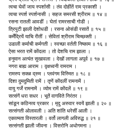
त्वचा घेवों जाय स्पर्शासी । तंव दोहींतें राम प्रकाशी ।
त्वचा स्पर्श स्पर्शनासी । सहज समरसी श्रीराम ॥ १४ ॥
रसना रातली आवडीं । घेतां रामरसाची गोडी ।
त्रिपुटी झाली देशोधडी । रसना ओसंडी रसातें ॥ १५ ॥
कर्मेंद्रियें याचि रीतीं । सेवितां श्रीराम चिच्छक्ती ।
उडाली कर्माची कर्मगती । स्वच्छा वर्तती निष्काम ॥ १६ ॥
ऐसा भरत रामें कोंदला । तो देशचि राम झाला ।
हनुमान अत्यंत सुखावला । देखों लागला अपूर्व ॥ १७ ॥
नगरा बाह्य आराम । वृक्षध्वनी रामराम ।
रामरुप सक्ळ द्रुम । प्लवंगम विस्मित ॥ १८ ॥
दिशा दुमदुमिती रामें । तृणें कोंदलीं रामनामें ।
वायु गर्जे रामनामें । व्योम रामें कोंदलें ॥ १९ ॥
सत्संगें धरा सधर । भूतें वागविते निरंतर ।
सांडून कठिनत्व प्रकार । मृदु अरुवार स्वयें झाली ॥ २० ॥
सत्संगती ओलावली । अति शांति धरेसीं आली ।
एकात्मता विस्तारली । वर्तो लागली अविरुद्ध ॥ २१ ॥
सत्संगती झाली जीवना । विसरोनि अधोगमना ।