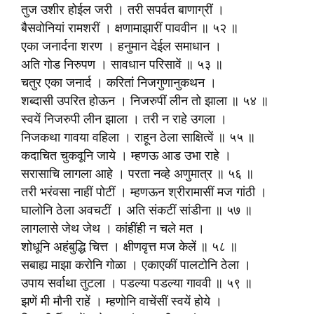
तुज उशीर होईल जरी । तरी सपर्वत बाणाग्रीं ।
बैसवोनियां रामशरीं । क्षणामाझारीं पाववीन ॥ ५२ ॥
एका जनार्दना शरण । हनुमान देईल समाधान ।
अति गोड निरुपण । सावधान परिसावें ॥ ५३ ॥
चतुर एका जनार्द । करितां निजगुणानुकथन ।
शब्दासी उपरित होऊन । निजरुपीं लीन तो झाला ॥ ५४ ॥
स्वयें निजरुपी लीन झाला । तरी न राहे उगला ।
निजकथा गावया वहिला । राहून ठेला साक्षित्वें ॥ ५५ ॥
कदाचित चुकवूनि जाये । म्हणऊ आड उभा राहे ।
सरासाचि लागला आहे । परता नव्हे अणुमात्र ॥ ५६ ॥
तरी भरंवसा नाहीं पोटीं । म्हणऊन श्रीरामासीं मज गांठी ।
घालोनि ठेला अवचटीं । अति संकटीं सांडीना ॥ ५७ ॥
लागलासे जेथ जेथ । कांहींही न चले मत ।
शोधूनि अहंबुद्धि चित्त । क्षीणवृत्त मज केलें ॥ ५८ ॥
सबाह्य माझा करोनि गोळा । एकाएकीं पालटोनि ठेला ।
उपाय सर्वाथा तुटला । पडल्या पडल्या गाववी ॥ ५९ ॥
झणें मी मौनी राहें । म्हणोनि वाचेंसीं स्वयें होये ।