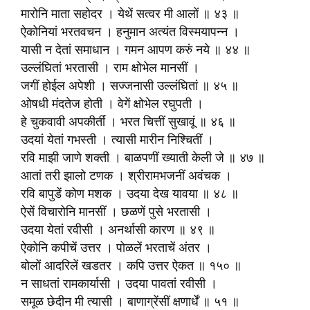
मारोनि माता सहोदर । येथें सत्वर मी आलों ॥ ४३ ॥
ऐकोनियां भरतवचन । हनुमान अत्यंत विस्मयापन्न ।
यासी न देतां समाधान । गमन आपण करुं नये ॥ ४४ ॥
उल्लंघितां भरतासी । राम क्षोभेल मानसीं ।
जगीं होईल अपेशी । सज्जनासी उल्लंघितां ॥ ४५ ॥
ओषधी मंदतेज होती । वेगें क्षोभेल रघुपती ।
हे चुकवावी अपकीर्तीं । भरत चित्तीं सुखावूं ॥ ४६ ॥
उदयां येतां गभस्ती । त्यासी मारीन निश्चितीं ।
रवि माझी जाणे शक्ती । बाळपणीं ख्याती केली जे ॥ ४७ ॥
आतां तरी झालो टणक । श्रीरामभजनीं अवंचक ।
रवि बापुडें कोण मशक । उदया देख यावया ॥ ४८ ॥
ऐसें विचारोनि मानसीं । छळणें पुसे भरतासी ।
उदया येतां रवीसी । अनर्थासी कारण ॥ ४९ ॥
ऐकोनि कपीचें उत्तर । पोळलें भरताचें अंतर ।
बोलों आदरिलें खडतर । कपि उत्तर ऐकत ॥ १५० ॥
न साधतां रामकार्यासी । उदया पावतां रवीसी ।
समूळ छेदीन मी त्यासी । बाणाग्रेंसीं क्षणार्धें ॥ ५१ ॥