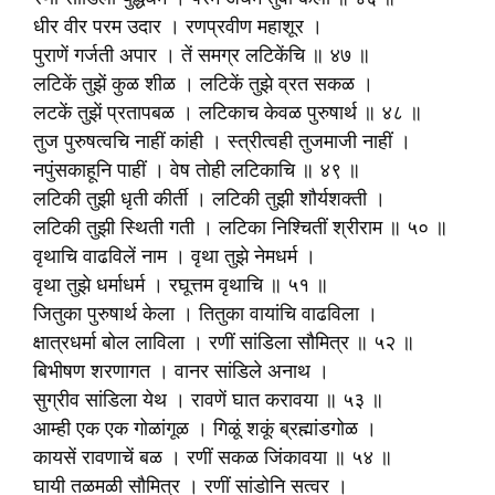
धीर वीर परम उदार । रणप्रवीण महाशूर ।
पुराणें गर्जती अपार । तें समग्र लटिकेंचि ॥ ४७ ॥
लटिकें तुझें कुळ शीळ । लटिकें तुझे व्रत सकळ ।
लटकें तुझें प्रतापबळ । लटिकाच केवळ पुरुषार्थ ॥ ४८ ॥
तुज पुरुषत्वचि नाहीं कांही । स्त्रीत्वही तुजमाजी नाहीं ।
नपुंसकाहूनि पाहीं । वेष तोही लटिकाचि ॥ ४९ ॥
लटिकी तुझी धृती कीर्ती । लटिकी तुझी शौर्यशक्ती ।
लटिकी तुझी स्थिती गती । लटिका निश्चितीं श्रीराम ॥ ५० ॥
वृथाचि वाढविलें नाम । वृथा तुझे नेमधर्म ।
वृथा तुझे धर्माधर्म । रघूत्तम वृथाचि ॥ ५१ ॥
जितुका पुरुषार्थ केला । तितुका वायांचि वाढविला ।
क्षात्रधर्मा बोल लाविला । रणीं सांडिला सौ‍मित्र ॥ ५२ ॥
बिभीषण शरणागत । वानर सांडिले अनाथ ।
सुग्रीव सांडिला येथ । रावणें घात करावया ॥ ५३ ॥
आम्ही एक एक गोळांगूळ । गिळूं शकूं ब्रह्मांडगोळ ।
कायसें रावणाचें बळ । रणीं सकळ जिंकावया ॥ ५४ ॥
घायी तळमळी सौ‍मित्र । रणीं सांडोनि सत्वर ।