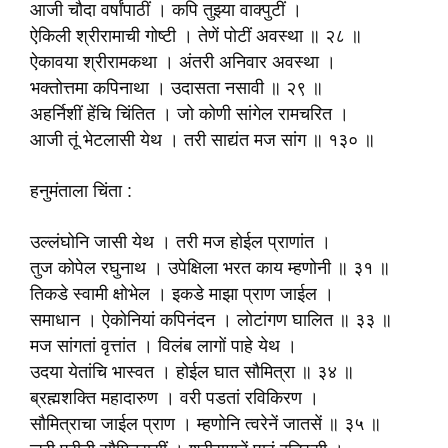
आजी चौदा वर्षांपाठीं । कपि तुझ्या वाक्पुटीं ।
ऐकिली श्रीरामाची गोष्टी । तेणें पोटीं अवस्था ॥ २८ ॥
ऐकावया श्रीरामकथा । अंतरी अनिवार अवस्था ।
भक्तोत्तमा कपिनाथा । उदासता नसावी ॥ २९ ॥
अहर्निशीं हेंचि चिंतित । जो कोणी सांगेल रामचरित ।
आजी तूं भेटलासी येथ । तरी साद्यंत मज सांग ॥ १३० ॥
हनुमंताला चिंता :
उल्लंघोनि जासी येथ । तरी मज होईल प्राणांत ।
तुज कोपेल रघुनाथ । उपेक्षिला भरत काय म्हणोनी ॥ ३१ ॥
तिकडे स्वामी क्षोभेल । इकडे माझा प्राण जाईल ।
समाधान । ऐकोनियां कपिनंदन । लोटांगण घालित ॥ ३३ ॥
मज सांगतां वृत्तांत । विलंब लागों पाहे येथ ।
उदया येतांचि भास्वत । होईल घात सौ‍मित्रा ॥ ३४ ॥
ब्रह्मशक्ति महादारुण । वरी पडतां रविकिरण ।
सौ‍मित्राचा जाईल प्राण । म्हणोनि त्वरेनें जातसें ॥ ३५ ॥