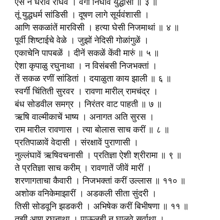
ऐसे न धरावें राघवें । वेगीं निघावें युद्धासी ॥ ३ ॥
तूं युद्धधर्म सांडिसी । दूषण लागे सूर्यवंशासी ।
आणि सकळांतें मारविसी । हत्या घेसी निजमाथां ॥ ४ ॥
पूर्वी शिष्टाईचे वेळे । जुझों नेदिसी गोळांगुळें ।
एकाचेनि पापबळें । दीनें सकळें केंवी मारुं ॥ ५ ॥
ऐशा कृपाळु रघुनाथा । न विसंबसी निजभक्तां ।
तें सकळ रणीं सांडितां । दयाळुता काय झाली ॥ ६ ॥
स्वर्गीं चिंतिती सुरवर । रावणा मारील् रामचंद्र ।
बंध सोडवील समग्र । निरंतर वाट पाहती ॥ ७ ॥
ऋषि वाल्मीकाचें भाष्य । अनागत अति सुरस ।
राम मारील रावणास । त्या बोलास साच करीं ॥ ८ ॥
प्रतिपाळावें वेदासी । संरक्षावें पुराणासी ।
नुल्लंघावें ऋषिवचनासी । प्रतिज्ञा ऐशी श्रीरामा ॥ ९ ॥
ते प्रतिज्ञा साच करीम् । रावणातें जीवें मारीं ।
शरणागताचा कैवारी । निजभक्तां करीं उल्लास ॥ ११० ॥
अशोक वनिकेमाझारीं । अडकली सीता सुंदरी ।
तिसी सोडवूनि झडकरी । अभिषेक करीं बिभीषणा ॥ ११ ॥
तुझी आण रघुनाथा । पाऊलही न घालवे सर्वाथा ।