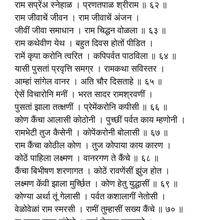
राम सप्रेंअ स्नेहाळ । प्रणतपाळ श्रीराम ॥ ६२ ॥
राम जीवाचें जीवन । राम जीवाचें अंजन ।
जीवीं जीवा समाधान । राम चिद्धन वोळला ॥ ६३ ॥
राम कथेवीण येथ । बहुत दिवस होतों पीडित ।
रामें कृपा करोनि त्वरित । कपिपर्वत पाठविला ॥ ६४ ॥
यासी पुसतां प्रवृत्ति समग्र । रामकथा सविस्तर ।
आम्हां सांगेल वानर । अति चौर दिसताहे ॥ ६५ ॥
ऐसें विचारोनि मनीं । भरत सादर रामश्रवणीं ।
पुसतां झाला तत्क्षणीं । प्रेमेंकरोनि कपीसी ॥ ६६ ॥
कोण कैंचा आलासी कोठोनी । पुच्छीं पर्वत काय म्हणोनी ।
रामभेटी तुज कैसेनी । कोपेंकरोनी बोलासी ॥ ६७ ॥
राम कैंचा कोठील कोण । तुज कोपाया काय कारण ।
कोठें पाहिला लक्ष्मण । वानरगण ते कैंचे ॥ ६८ ॥
कैंचा बिभीषण शरणागत । कोठें रावणेंसीं झुंज होत ।
लक्ष्मण केंवी झाला मुर्च्छित । कोण हेतु युद्धासीं ॥ ६९ ॥
कोण्या अर्था तूं गेलासी । पर्वत कशालागीं नेतोसी ।
वेळोवेळां राम स्मरसी । रामीं तुम्हासीं सख्य कैंचे ॥ ७० ॥