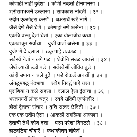
कोणाही नाहीं दुर्दशा । कोणी नव्हती हीनमानसा ।
श्रीरामभजनें उल्लासा । सावकाश नांदती ॥ ३१ ॥
उदीम एकमोहरा करणें । अक्षराचें खरें नाणें ।
जैसें देणें तैसें घेणें । कोणाही उणें असेना ॥ ३२ ॥
एकचि वस्तु देतां घेतां । एका बोलाचीच कथा ।
एकावाचून सर्वाथा । दुजी वार्ता असेना ॥ ३३ ॥
दुजेपणें दे दलाल । ठकूं पाहे तत्काळ ।
सर्वस्वें नेतां न लगे पळ । घेवोनि सबळ जातसे ॥ ३४ ॥
जेथें त्याची उडी पडे । सर्वस्वेंसीं जीवित बुडे ।
कांही उपाय न चले पुढें । पडे रोकडें अनर्थी ॥ ३५ ॥
अंगळुमंगळु नंदभाषा । सवेग निवटूं पाहे घसा ।
प्राणिया न कळे सहसा । दलाल ऐसा द्वैताचा ॥ ३६ ॥
भरतनगरीं लोक चतुर । स्वयें उदिमी एकांगवीर ।
होतां द्वैताचा संचार । वृत्ति सत्वर छेदिती ॥ ३७ ॥
एक एक उदीम ऐसा । आकळी सगळिया आकाशा ।
द्वैताची तेथें कोण दशा । परम परेशा विनटले ॥ ३८ ॥
हाटवटिया चौबारें । कथाकीर्तन चौफेरें ।