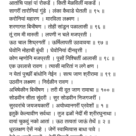
आतांचि पाहां पां रोकडें । किती मेळविलीं माकडें ।
सागरीं तारोनियां गुंडे । लंका कैवाडे घेतली ॥ ९५ ॥
करोनियां महारण । मारविला लक्ष्मण ।
शरणागत बिभीषण । तोही सांडून पळालासी ॥ ९६ ॥
तूं राम मी मारुती । लपणी न चले मजप्रती ।
ऊठ चाल शिघ्रगतीं । ऊर्मिलापती उठवावया ॥ ९७ ॥
घेवोनि मोहाची बुंथी । घेवोनियां दीनवृत्ती ।
कोण म्हणोनि मजप्रती । पुसों निश्चितीं आलासी ॥ ९८ ॥
एक उरलासे रावण । त्यासी मारितां न लगे क्षण ।
न येतां पुच्छीं बांधोनि नेईन । सत्य जाण श्रीरामा ॥ ९९ ॥
उठवीन लक्ष्मण । निर्दळीन रावण ।
अभिषेकीन बिभीषण । तरी मी दूत जाण रामाचा ॥ १०० ॥
सोडवीन सीता सुंदरी । सुर सोडवीन निजगजरीं ।
सुरवरांचे जयजयकारीं । अयोध्यानगरीं प्रवेशों ॥ १ ॥
इतुकें केल्यावीण सर्वथा । तुज ढळों नेदीं मी श्रीरघुनाथा ।
वायां चुकवुं नको आतां । ऊठ तत्वतां जाऊं तेथें ॥ २ ॥
धूरलक्षण ऐसें नव्हे । जेणें स्वामित्वास बाधा पावे ।