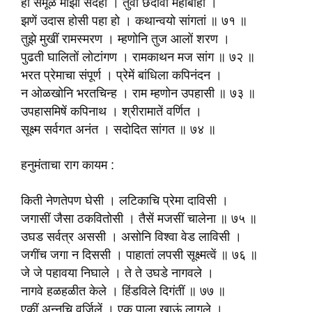
हा समूळ माझा संदेहो । तुवां छेदावा महाबाहो ।
झणें उदास होसी पहा हो । कथान्वयो सांगतां ॥ ७१ ॥
तुझे मुखीं रामस्मरण । म्हणोनि तुज आलों शरण ।
पुढती घालितों लोटांगण । रामकाथन मज सांग ॥ ७२ ॥
भरत प्रेमाचा संपूर्ण । प्रेमें बांधिला कपिनंदन ।
न ओळखोनि भरतचिन्ह । राम म्हणोन उपहासी ॥ ७३ ॥
उपहासमिषें कपिनाथ । श्रीरामातें वर्णित ।
सूक्ष्म सर्वगत अनंत । सदोदित सांगत ॥ ७४ ॥
हनुमंताचा राग कायम :
किती नेणतेपण घेसी । लटिकाचि प्रेमा दाविसी ।
जगासीं जैसा ठकवितोसी । तैसें मजसीं चालेना ॥ ७५ ॥
उघड सर्वत्र अससी । असोनि विश्वा वेड लाविसी ।
जगींच जगा न दिससी । पाहातां लपसी सूक्ष्मत्वें ॥ ७६ ॥
जे जे पहावया निघाले । ते ते उघडे नागवले ।
नागवे हळहळीत केले । हिंडविले दिगंतीं ॥ ७७ ॥
एकीं अन्नचि वर्जिलें । एक पाला खाऊं लागले ।