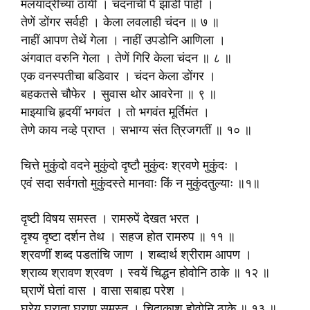
मलयाद्रीच्या ठायीं । चंदनाची पैं झाडी पाहीं ।
तेणें डोंगर सर्वही । केला लवलाही चंदन ॥ ७ ॥
नाहीं आपण तेथें गेला । नाहीं उपडोनि आणिला ।
अंगवात वरुनि गेला । तेणें गिरि केला चंदन ॥ ८ ॥
एक वनस्पतीचा बडिवार । चंदन केला डोंगर ।
बहकतसे चौफेर । सुवास थोर आवरेना ॥ ९ ॥
माझ्याचि हृदयीं भगवंत । तो भगवंत मूर्तिमंत ।
तेणे काय नव्हे प्राप्त । सभाग्य संत त्रिजगतीं ॥ १० ॥
चित्ते मुकुंदो वदने मुकुंदो दृष्टौ मुकुंदः श्रवणे मुकुंदः ।
एवं सदा सर्वगतो मुकुंदस्ते मानवाः किं न मुकुंदतुल्याः ॥१॥
दृष्टी विषय समस्त । रामरुपें देखत भरत ।
दृश्य दृष्टा दर्शन तेथ । सहज होत रामरुप ॥ ११ ॥
श्रवणीं शब्द पडतांचि जाण । शब्दार्थ श्रीराम आपण ।
श्राव्य श्रावण श्रवण । स्वयें चिद्धन होवोनि ठाके ॥ १२ ॥
घ्राणें घेतां वास । वासा सबाह्य परेश ।
घ्रेय घ्राता घ्राण समस्त । चिदाकाश होवोनि ठाके ॥ १३ ॥