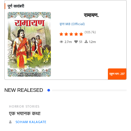
पूर्ण कादंबरी
रामायण.
द्वारा MB (Official)
(105.7k)
2.7m
51
1.2m
एकूण भाग : 297
NEW REALESED
HORROR STORIES
एक भयानक कथा
SOHAM KALAGATE