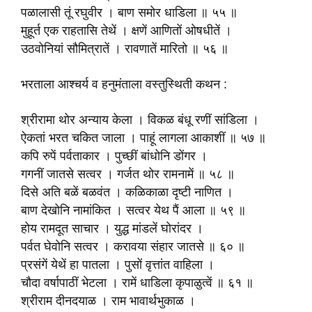
पळालासी तूं रघुवीर । बाण समोर धाडिला ॥ ५५ ॥
मुहूर्त एक राहतासि तेथें । क्षणें आणितों ओषधीतें ।
उठवोनियां सौ‍मित्रातें । रावणातें मारितो ॥ ५६ ॥
भरताला आश्चर्य व हनुमंताला वस्तुस्थिती कथन :
श्रीरामा थोर अन्याय केला । विकळ बंधू रणीं सांडिला ।
ऐकतां भरत चकित जाला । पाहूं लागला आकाशीं ॥ ५७ ॥
कपि रुपें पर्वताकार । पुच्छीं बांधोनि डोंगर ।
गगनीं जातसे सत्वर । गर्जत थोर रामनामें ॥ ५८ ॥
दिसे अति बळें बळवंत । कळिकाळा दृष्टी नाणित ।
बाण देखोनि नामांकित । सत्वर येथ पैं आला ॥ ५९ ॥
होय रामदूत साचार । युद्ध मांडलें घोरांदर ।
पर्वत घेवोनि सत्वर । करावया संहार जातसे ॥ ६० ॥
प्रसंगें येथें हा पातला । पुसों वृत्तांत वाहिला ।
चौदा वर्षापाठीं भेटला । रामें धाडिला कृपाळुत्वें ॥ ६१ ॥
श्रीराम दीनदयाळ । राम भावार्थभुकाळ ।