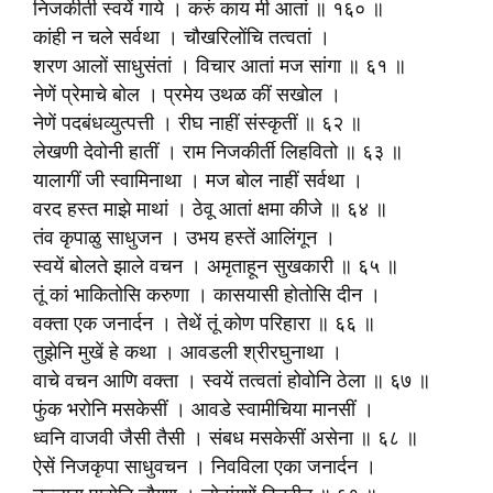
निजकीर्ती स्वयें गाये । करुं काय मी आतां ॥ १६० ॥
कांही न चले सर्वथा । चौखरिलोंचि तत्वतां ।
शरण आलों साधुसंतां । विचार आतां मज सांगा ॥ ६१ ॥
नेणें प्रेमाचे बोल । प्रमेय उथळ कीं सखोल ।
नेणें पदबंधव्युत्पत्ती । रीघ नाहीं संस्कृतीं ॥ ६२ ॥
लेखणी देवोनी हातीं । राम निजकीर्ती लिहवितो ॥ ६३ ॥
यालागीं जी स्वामिनाथा । मज बोल नाहीं सर्वथा ।
वरद हस्त माझे माथां । ठेवू आतां क्षमा कीजे ॥ ६४ ॥
तंव कृपाळु साधुजन । उभय हस्तें आलिंगून ।
स्वयें बोलते झाले वचन । अमृताहून सुखकारी ॥ ६५ ॥
तूं कां भाकितोसि करुणा । कासयासी होतोसि दीन ।
वक्ता एक जनार्दन । तेथें तूं कोण परिहारा ॥ ६६ ॥
तुझेनि मुखें हे कथा । आवडली श्रीरघुनाथा ।
वाचे वचन आणि वक्ता । स्वयें तत्वतां होवोनि ठेला ॥ ६७ ॥
फुंक भरोनि मसकेसीं । आवडे स्वामीचिया मानसीं ।
ध्वनि वाजवी जैसी तैसी । संबध मसकेसीं असेना ॥ ६८ ॥
ऐसें निजकृपा साधुवचन । निवविला एका जनार्दन ।