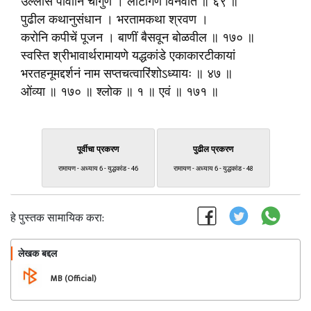
उल्लास पावोनि चौगुण । लोटांगणें विनवीत ॥ ६९ ॥
पुढील कथानुसंधान । भरतामकथा श्रवण ।
करोनि कपीचें पूजन । बाणीं बैसवून बोळवील ॥ १७० ॥
स्वस्ति श्रीभावार्थरामायणे यद्धकांडे एकाकारटीकायां
भरतहनूमद्दर्शनं नाम सप्तचत्वारिंशोऽध्यायः ॥ ४७ ॥
ओंव्या ॥ १७० ॥ श्लोक ॥ १ ॥ एवं ॥ १७१ ॥
पूर्वीचा प्रकरण
पुढील प्रकरण
रामायण - अध्याय 6 - युद्धकांड - 46
रामायण - अध्याय 6 - युद्धकांड - 48
हे पुस्तक सामायिक करा:
लेखक बद्दल
फॉलो करा
MB (Official)