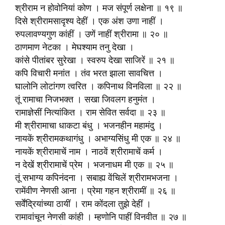
श्रीराम न होवोनियां कोण । मज संपूर्ण लक्षेना ॥ १९ ॥
दिसे श्रीरामसादृश्य देहीं । एक अंश उणा नाहीं ।
रुपलावण्यगुण कांहीं । उणें नाहीं श्रीरामा ॥ २० ॥
ठाणमाण नेटका । मेघश्याम तनु देखा ।
कांसे पीतांबर सुरेखा । स्वरुप देखा साजिरें ॥ २१ ॥
कपि विचारी मनांत । तंव भरत झाला सावचित्त ।
घालोनि लोटांगण त्वरित । कपिनाथ विनविला ॥ २२ ॥
तूं रामाचा निजभक्त । सखा जिवलग हनुमंत ।
रामाज्ञेसीं नित्यांकित । राम सेवित सर्वदा ॥ २३ ॥
मी श्रीरामाचा धाकटा बंधु । भजनहीन महामंदु ।
नायकें श्रीरामकथागंधु । अभाग्यसिंधु मी एक ॥ २४ ॥
नायकें श्रीरामाचें नाम । नाठवें श्रीरामाचें कर्म ।
न देखें श्रीरामाचें प्रेम । भजनाधम मी एक ॥ २५ ॥
तूं सभाग्य कपिनंदना । सबाह्य वेंचिलें श्रीरामभजना ।
रामेंवीण नेणसी आना । प्रेमा गहन श्रीरामीं ॥ २६ ॥
सर्वेंद्रियांच्या ठायीं । राम कोंदला तुझे देहीं ।
रामावांचून नेणसी कांही । म्हणोनि पाहीं विनवीत ॥ २७ ॥