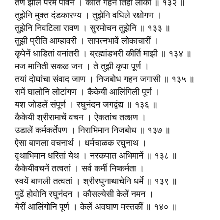
तेणें झालें परम पावन । कीर्ति गहन तिही लोकीं ॥ १३२ ॥
तुझेनि मुक्त दंडकारण्य । तुझेनि वधिले रक्षोगण ।
तुझेनि निवटिला रावण । सुरमोचन तुझेनि ॥ १३३ ॥
तुझी प्रीति आम्हावरी । सापत्‍नभावें लोकाचारीं ।
कृपेनें धाडितां वनांतरी । ब्रह्मांडभरी कीर्ति माझी ॥ १३४ ॥
मज मानिती सकळ जन । ते तुझी कृपा पूर्ण ।
तयां दोघांचा संवाद जाण । निजबोध गहन जगासी ॥ १३५ ॥
रामें घालोनि लोटांगण । कैकेयी आलिंगिली पूर्ण ।
यश जोडलें संपूर्ण । रघुनंदन जगद्वंद्य ॥ १३६ ॥
कैकेयी श्रीरामाचें वचन । ऐकतांच तत्क्षण ।
उडालें कर्मकर्तेपण । निराभिमान निजबोध ॥ १३७ ॥
ऐसा बाणला वचनार्थ । धर्मचाळक रघुनाथ ।
वृथाभिमान धरितां येथ । नरकपात अभिमानें ॥ १३८ ॥
कैकेयीवचनें तत्वतां । सर्व कर्मी निष्कर्मता ।
स्वयें बाणली तत्वतां । श्रीरघुनाथाचेनि धर्मे ॥ १३९ ॥
पुढें होवोनि रघुनंदन । कौसल्येसी केलें नमन ।
येरीं आलिंगोनि पूर्ण । केलें अवघाण मस्तकीं ॥ १४० ॥