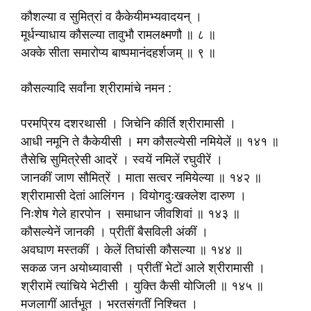
कौशल्या व सुमित्रां व कैकेयीमभ्यवादयन् ।
मूर्धन्याधाय कौसल्या तावुभौ रामलक्ष्मणौ ॥ ८ ॥
अक्के सीता समारोप्य बाष्पमानंदहर्शजम् ॥ ९ ॥
कौसल्यादि सर्वांना श्रीरामांचे नमन :
परमप्रिय दशरथासी । जिचेनि कीर्ति श्रीरामासी ।
आधी नमूनि ते कैकेयीसी । मग कौसल्येसी नमियेलें ॥ १४१ ॥
तैसेचि सुमित्रेसी आदरें । स्वयें नमिलें रघुवीरें ।
जानकीं जाण सौमित्रें । माता सत्वर नमियेल्या ॥ १४२ ॥
श्रीरामासी देतां आलिंगन । वियोगदुःखक्लेश दारुण ।
निःशेष गेले हारपोन । समाधान जीवशिवां ॥ १४३ ॥
कौसल्येनें जानकी । प्रीतीं बैसविली अंकीं ।
अवघाण मस्तकीं । केलें तिघांसी कौसल्या ॥ १४४ ॥
सकळ जन अयोध्यावासी । प्रीतीं भेटों आले श्रीरामासी ।
श्रीरामें त्यांचिये भेटीसी । युक्ति कैसी योजिली ॥ १४५ ॥
मजलागीं आर्तभूत । भरतसंगतीं निश्चित ।