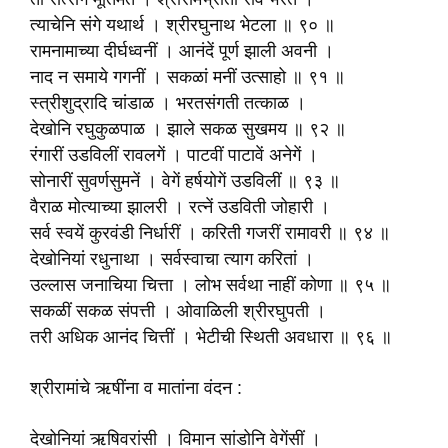
त्याचेनि संगे यथार्थ । श्रीरघुनाथ भेटला ॥ ९० ॥
रामनामाच्या दीर्घध्वनीं । आनंदें पूर्ण झाली अवनी ।
नाद न समाये गगनीं । सकळां मनीं उत्साहो ॥ ९१ ॥
स्त्रीशुद्रादि चांडाळ । भरतसंगती तत्काळ ।
देखोनि रघुकुळपाळ । झाले सकळ सुखमय ॥ ९२ ॥
रंगारीं उडविलीं रावलगें । पाटवीं पाटावें अनेगें ।
सोनारीं सुवर्णसुमनें । वेगें हर्षयोगें उडविलीं ॥ ९३ ॥
वैराळ मोत्याच्या झालरी । रत्नें उडविती जोहारी ।
सर्व स्वयें कुरवंडी निर्धारीं । करिती गजरीं रामावरी ॥ ९४ ॥
देखोनियां रधुनाथा । सर्वस्वाचा त्याग करितां ।
उल्लास जनाचिया चित्ता । लोभ सर्वथा नाहीं कोणा ॥ ९५ ॥
सकळीं सकळ संपत्ती । ओवाळिली श्रीरघुपती ।
तरी अधिक आनंद चित्तीं । भेटीची स्थिती अवधारा ॥ ९६ ॥
श्रीरामांचे ऋषींना व मातांना वंदन :
देखोनियां ऋषिवरांसी । विमान सांडोनि वेगेंसीं ।