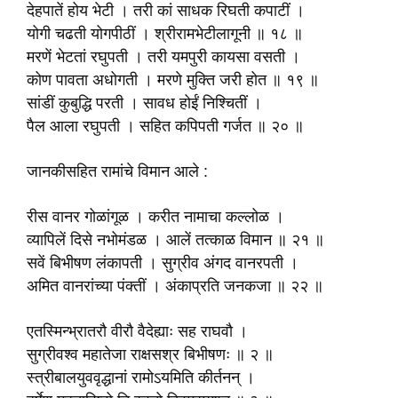
देहपातें होय भेटी । तरी कां साधक रिघती कपाटीं ।
योगी चढती योगपीठीं । श्रीरामभेटीलागूनी ॥ १८ ॥
मरणें भेटतां रघुपती । तरी यमपुरी कायसा वसती ।
कोण पावता अधोगती । मरणे मुक्ति जरी होत ॥ १९ ॥
सांडीं कुबुद्धि परती । सावध होईं निश्चितीं ।
पैल आला रघुपती । सहित कपिपती गर्जत ॥ २० ॥
जानकीसहित रामांचे विमान आले :
रीस वानर गोळांगूळ । करीत नामाचा कल्लोळ ।
व्यापिलें दिसे नभोमंडळ । आलें तत्काळ विमान ॥ २१ ॥
सवें बिभीषण लंकापती । सुग्रीव अंगद वानरपती ।
अमित वानरांच्या पंक्तीं । अंकाप्रति जनकजा ॥ २२ ॥
एतस्मिन्भ्रातरौ वीरौ वैदेह्याः सह राघवौ ।
सुग्रीवश्व महातेजा राक्षसश्र बिभीषणः ॥ २ ॥
स्त्रीबालयुववृद्धानां रामोऽयमिति कीर्तनन् ।