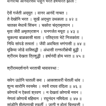
वानरांचा आनंदोत्सव पाहून भरत हर्षभरित झाला :
ऐसें गर्जती अद्‌मुत । वानर आनंदें नाचत ।
ते देखोनि भरत । सुखें अद्‌भुत उथळला ॥ ४२ ॥
चातका मेघाचें सिंचन । चकोरा चंद्रामृतपान ।
मृता जेंवी अमृतप्राशन । घनगर्जत मयूरा ॥ ४३ ॥
चुकल्या बाळकासी माता । पतिव्रता भेटे निजकांता ।
निधि सांपडे तत्वतां । जेंवी अवचिता भणंगासी ॥ ४४ ॥
मूकिया जोडे वाक्सिद्धी । अंधासी रत्‍नपरीक्षेची बुद्धी ।
श्रीराम देखता त्रिशुद्धी । हर्षानंदी होय भरत ॥ ४५ ॥
श्रीरामदर्शनाने भरताची भावावस्था :
सवेग उठोनि घातली कव । आकाशावरी घेतली धांव ।
शून्य सारोनि स्वयमेव । स्वयें राघव वंदिला ॥ ४६ ॥
कोणाचें न ऐकतां श्रवण । न देखतां कोणाचें नयन ।
नेणतां कोणाचें महिमान । रघुनंदन नमियेला ॥ ४७ ॥
सांडोनि मीतूंपणाची स्फूर्ती । जागी न होतां चित्तवृत्ती ।