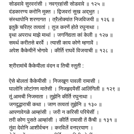
सोडवावे सुरवरांसी । नवग्रहांसी सोडवावे ॥ १२५ ॥
दंडकारण्य करोनि मुक्त । द्विजवरां सुख अद्‌भुत ।
संस्थापोनि शरणागत । त्रैलोक्यांत निजविजयी ॥ १२६ ॥
इतुकें चरित्र तत्वतां । तुज करणें होते रघुनाथा ।
वृथा अपराध माझे माथां । जगनिंद्यता कां केली ॥ १२७ ॥
समर्थ करीतसे बरर्वे । त्यासी काय कोणे म्हणावें ।
अपेश कैकेयीनें भोगावे । कीर्ति राघवें विजयाची ॥ १२८ ॥
श्रीरामांचें कैकेयीला वंदन व तिची स्तुती :
ऐसे बोलतां कैकेयीसी । निजखूण पावली रामासी ।
घालोनि लोटांगण मातेसी । निजहृदयेंसीं आलिंगिली ॥ १२९ ॥
तूं आमची निजमाता । तुझेनि कीर्ति रघुनाथा ।
जगदुद्धाराची कथा । जाण तत्वतां तुझेनि ॥ १३० ॥
आपणावेगळे आम्हांसी । जरी न करिसी परियेसीं ।
तरी कोण पुसते आम्हांसी । कीर्ति रामासी तें कैंची ॥ १३१ ॥
तुंवा देवोनि आशीर्वचन । करविलें वनप्रयाण ।