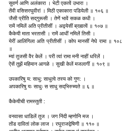
सुवर्ण आणि अलंकारा । भेटी एकत्वें उभारा ।
तेंवी वसिसरघुवीरां । मिठी एकाकारा पडियेली ॥ १०६ ॥
जैसी प्रीति सद्‌गुरूसी । तेणें भावें सकळ कधी ।
रामें नमिलें अति प्रीतीसीं । अद्वयेसीं ब्रह्मत्वें ॥ १०७ ॥
कैकेयी माता भरतासी । रामें आधीं नमिलें तिसी ।
येरीं आलिंगिला अति प्रीतीसीं । कोप मानसीं नेघे रामा ॥ १०८
॥
म्यां तुजसी वैर केलें । परी त्वां रामा मनी नाहीं धरिलें ।
ऐसें तुझें महिमान आगळे । सुखी केलें मजलागीं ॥ १०९ ॥
उपकारिषु य: साधु: साधुत्वे तस्य को गुण: ।
अपकारिषु यः साधुः स साधु सद्‌भिरुच्यते ॥ ६ ॥
कैकेयीची रामस्तुती :
वनवासा धाडिलें तुज । जग निंदी म्हणोनि मज ।
तोंड दावितां लोक लाज । रघुराजद्वेषिणी ॥ ११० ॥