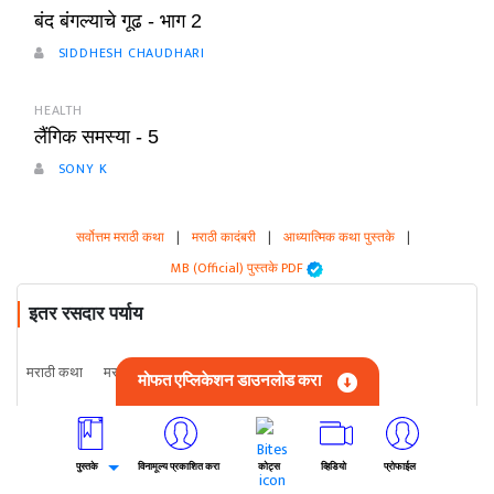
बंद बंगल्याचे गूढ - भाग 2
SIDDHESH CHAUDHARI
HEALTH
लैंगिक समस्या - 5
SONY K
सर्वोत्तम मराठी कथा
|
मराठी कादंबरी
|
आध्यात्मिक कथा पुस्तके
|
MB (Official) पुस्तके PDF
इतर रसदार पर्याय
मराठी कथा
मराठी आध्यात्मिक कथा
मराठी फिक्शन कथा
मोफत एप्लिकेशन डाउनलोड करा
मराठी प्रेरणादायी कथा
मराठी क्लासिक कथा
मराठी बाल कथा
मराठी हास्य कथा
मराठी नियतकालिक
मराठी कविता
मराठी प्रवास विशेष
पुस्तके
विनामूल्य प्रकाशित करा
कोट्स
व्हिडियो
प्रोफाईल