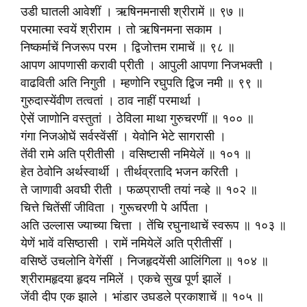
उडी घातली आवेशीं । ऋषिनमनासी श्रीरामें ॥ ९७ ॥
परमात्मा स्वयें श्रीराम । तो ऋषिनमना सकाम ।
निष्कर्माचें निजरूप परम । द्विजोत्तम रामाचें ॥ ९८ ॥
आपण आपणासी करावी प्रीती । आपुली आपणा निजभक्ती ।
वाढविती अति निगुती । म्हणोनि रघुपति द्विज नमी ॥ ९९ ॥
गुरुदास्येंवीण तत्वतां । ठाव नाहीं परमार्था ।
ऐसें जाणोनि वस्तुतां । ठेविला माथा गुरुचरणीं ॥ १०० ॥
गंगा निजओघें सर्वस्वेंसीं । येवोनि भेटे सागरासी ।
तेंवी रामे अति प्रीतीसी । वसिष्टासी नमियेलें ॥ १०१ ॥
हेत ठेवोनि अर्थस्वार्थी । तीर्थव्रतादि भजन करिती ।
ते जाणावी अवघी रीती । फळप्राप्ती तयां नव्हे ॥ १०२ ॥
चित्ते चितेंसीं जीविता । गुरूचरणी पे अर्पिता ।
अति उल्लास ज्याच्या चित्ता । तेंचि रघुनाथाचें स्वरूप ॥ १०३ ॥
येणें भावें वसिष्ठासी । रामें नमियेलें अति प्रीतीसीं ।
वसिष्ठें उचलोनि वेगेंसीं । निजहृदयेंसी आलिंगिला ॥ १०४ ॥
श्रीरामहृदया हृदय नमिलें । एकचे सुख पूर्ण झालें ।
जेंवी दीप एक झाले । भांडार उघडले प्रकाशाचें ॥ १०५ ॥