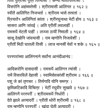
पिता पुत्रासी पुत्र पित्यासी । कन्या मातापितरांसी ।
विसरोनि अहंममतेसी । श्रीरामासी आलिंगत ॥ १६२ ॥
स्वीतें आलिंगित निजभर्ता । श्रीराम भासे तत्वतां ।
प्रियातें१ आलिंगितां कांता । श्रीरघुनाथा भेटी होय ॥ १६३ ॥
सासरा आणि जांवई । अति प्रीतीं लवलाहीं ।
रामरूपें भेटती पाहीं । लज्जा ठायीं निमाली ॥ १६४ ॥
सासू देखोनि जांवयासी । राम म्हणोनि निजावेशीं ।
प्रीतीं मिठी घातली तिसी । लाज मानसीं येवों न शके ॥ १६५ ॥
परस्परांच्या आलिंगनाने सर्वांना आनंदीआनंद :
आदिकरोनि दासदासी । रामरूपें आलिंगन त्यांसी ।
रामें विसरविलें देहासी । स्वामिसेवकांसीं श्रीराम ॥ १६६ ॥
पशु जे कां तृणचर । तिर्यगादि योनि समग्र ।
कृमिकटिकादि विचित्र । भेटीं रघुवीर सुखावे ॥ १६७ ॥
आलिंगनें परस्परीं । श्रीरामरूपें निर्धारी ।
देते झाले अत्यादरीं । प्रीती थोरी श्रीरामी ॥ १६८ ॥
राम म्हणोनि परस्परीं । खांदा घेती अत्यादरी ।