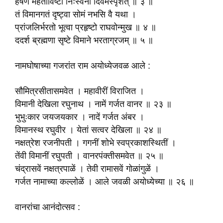
हर्षेण महताविष्टो निःस्वनो दिवमस्पृशत् ॥ ३ ॥
तं विमानगतं दृष्ट्वा सोमं नभसि वै यथा ।
प्रांजलिर्भरतो भूत्वा प्रहृष्टो राघवोन्मुख ॥ ४ ॥
ददर्श ब्रह्मणा सृष्टे विमाने भरताग्रजम् ॥ ५ ॥
नामघोषाच्या गजरांत राम अयोध्येजवळ आले :
सौमित्रसीतासमवेत । महावीरीं विराजित ।
विमानी देखिला रघुनाथ । नामें गर्जत वानर ॥ २३ ॥
भुभुःकार जयजयकार । नादें गर्जत अंबर ।
विमानस्थ रघुवीर । येतां सत्वर देखिला ॥ २४ ॥
नक्षत्रेश रजनीपती । गगनीं शोभे स्वप्रकाशस्थितीं ।
तेंवी विमानीं रघुपती । वानरपंक्तीसमवेत ॥ २५ ॥
चंद्रासवें नक्षत्रपाळें । तेवी रामासवें गोळांगुळें ।
गर्जत नामाच्या कल्लोळें । आले जवळी अयोध्येच्या ॥ २६ ॥
वानरांचा आनंदोत्सव :