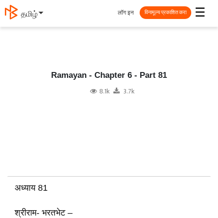
☰
लॉग इन
తెలుగు
विनामूल्य प्रकाशित करा
Ramayan - Chapter 6 - Part 81
8.1k
3.7k
अध्याय 81
श्रीराम- भरतभेट –