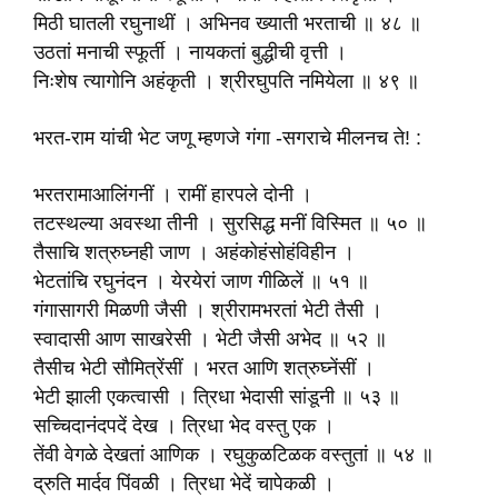
मिठी घातली रघुनाथीं । अभिनव ख्याती भरताची ॥ ४८ ॥
उठतां मनाची स्फूर्ती । नायकतां बुद्धीची वृत्ती ।
निःशेष त्यागोनि अहंकृती । श्रीरघुपति नमियेला ॥ ४९ ॥
भरत-राम यांची भेट जणू म्हणजे गंगा -सगराचे मीलनच ते! :
भरतरामाआलिंगनीं । रामीं हारपले दोनी ।
तटस्थल्या अवस्था तीनी । सुरसिद्ध मनीं विस्मित ॥ ५० ॥
तैसाचि शत्रुघ्नही जाण । अहंकोहंसोहंविहीन ।
भेटतांचि रघुनंदन । येरयेरां जाण गीळिलें ॥ ५१ ॥
गंगासागरी मिळणी जैसी । श्रीरामभरतां भेटी तैसी ।
स्वादासी आण साखरेसी । भेटी जैसी अभेद ॥ ५२ ॥
तैसीच भेटी सौमित्रेंसीं । भरत आणि शत्रुघ्नेंसीं ।
भेटी झाली एकत्वासी । त्रिधा भेदासी सांडूनी ॥ ५३ ॥
सच्चिदानंदपदें देख । त्रिधा भेद वस्तु एक ।
तेंवी वेगळे देखतां आणिक । रघुकुळटिळक वस्तुतां ॥ ५४ ॥
द्रुति मार्दव पिंवळी । त्रिधा भेदें चापेकळी ।