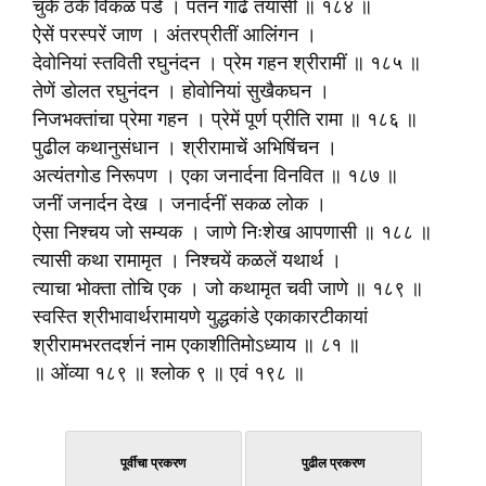
चुके ठके विकळ पडे । पतन गाढें तयासी ॥ १८४ ॥
ऐसें परस्परें जाण । अंतरप्रीतीं आलिंगन ।
देवोनियां स्तविती रघुनंदन । प्रेम गहन श्रीरामीं ॥ १८५ ॥
तेणें डोलत रघुनंदन । होवोनियां सुखैकघन ।
निजभक्तांचा प्रेमा गहन । प्रेमें पूर्ण प्रीति रामा ॥ १८६ ॥
पुढील कथानुसंधान । श्रीरामाचें अभिषिंचन ।
अत्यंतगोड निरूपण । एका जनार्दना विनवित ॥ १८७ ॥
जनीं जनार्दन देख । जनार्दनीं सकळ लोक ।
ऐसा निश्चय जो सम्यक । जाणे निःशेख आपणासी ॥ १८८ ॥
त्यासी कथा रामामृत । निश्चयें कळलें यथार्थ ।
त्याचा भोक्ता तोचि एक । जो कथामृत चवी जाणे ॥ १८९ ॥
स्वस्ति श्रीभावार्थरामायणे युद्धकांडे एकाकारटीकायां
श्रीरामभरतदर्शनं नाम एकाशीतिमोऽध्याय ॥ ८१ ॥
॥ ओंव्या १८९ ॥ श्लोक ९ ॥ एवं १९८ ॥
पूर्वीचा प्रकरण
पुढील प्रकरण