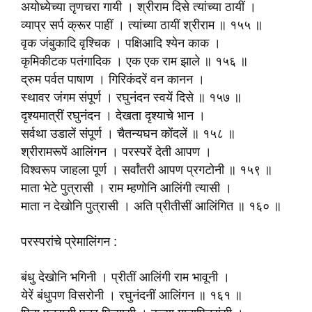
अयोध्येच्या तृणचरा गायी । श्रीराम दिसे त्यांच्या ठायीं ।
व्याप्र सर्प क्रूर पाहीं । त्यांच्या ठायीं श्रीराम ॥ १५५ ॥
वृक जंबुकादि वृश्चिक । पक्षिआदि श्येन काक ।
कृमिकीटक पतंगादिक । एक एक राम झाले ॥ १५६ ॥
द्रुम पर्वत पाषाण । गिरिकंदरें वन कानन ।
स्थावर जंगम संपूर्ण । रघुनंदन स्वयें दिसे ॥ १५७ ॥
दृश्यमात्रीं रघुनंदन । देखता दृश्याचे भान ।
सर्वथा उडालें संपूर्ण । चैतन्यघन कोंदलें ॥ १५८ ॥
श्रीरामरूपें आलिंगन । परस्परें देती आपण ।
विश्वरूप जाहला पूर्ण । सर्वांतरी आपण प्रगटोनी ॥ १५९ ॥
माता भेटे पुत्रासी । राम म्हणोनि आलिंगी त्यासी ।
माता न देखोनि पुत्रासी । अति प्रीतीसीं आलिंगित ॥ १६० ॥
परस्परांचे प्रेमालिंगन :
बंधु देखोनि भगिनी । प्रीतीं आलिंगी राम भावूनी ।
येरें बंधुपण विसरोनी । रघुनंदनीं आलिंगन ॥ १६१ ॥