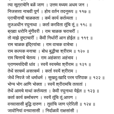
त्या सूत्राचेनि बळें जाण । उत्तम मध्यम अधम जन ।
निजसत्ता नाचवी पूर्ण । होय वर्तन तदनुरूप ॥ ११७ ॥
प्राचीनाची चाळकता । कर्म कार्य कर्तव्यता ।
तुजअधीन रघुनाथा । कर्ता करविता तूंचि तूं ॥ ११८ ॥
ब्रह्मा धरोनि मुंगीवरी । राम चाळक चराचरीं ।
तो माझे दुष्टाचारीं । केंवी निर्धारीं आन होईल ॥ ११९ ॥
राम चाळक इंद्रियांचा । राम वाचक वाचेचा ।
राम कल्पक मनाचा । बोध बुद्धीचा श्रीराम ॥ १२० ॥
राम चित्ताचें चेतव्य । राम अहंकारा अहंभाव ।
प्राणमर्यादेची धांव । स्वयें स्वयमेव श्रीराम ॥ १२१ ॥
तेथें सत्कर्म असत्कर्म । कर्ता स्वयें श्रीराम ।
जेथें निपजे जो धर्माधर्म । सुखदुःखादि परम परिपाक ॥ १२२ ॥
भोग्य भोग आणि भोक्ता । स्वयें श्रीरामचि तत्वतां ।
तेथें आमचे माथां कर्तव्यता । केवी रघुनाथा येईल ॥ १२३ ॥
कर्ता कार्य कर्माचरण । स्वयें तूंचि तूं आपण ।
वनवासासी बुद्धि दारुण । तुवांचि जाण प्रेरिली ॥ १२४ ॥
जावोनियां वनवासासी । निर्दाळावें राक्षसांसी ।