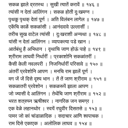
सकळ झाले व्रतस्थ । सुखी त्यातें करावें ॥ १४६ ॥
त्यांसी न देतां आलिंगन । सकळ होती दुःखमग्न ।
पृथकू पृथक् देतां पूर्ण । अति विलंबन लागेल ॥ १४७ ॥
एकेंचि काळें सकळांसी । आनंदवावे उल्लासीं ।
तरीच सुख वाटेल त्यांसी । दुःखराशी अन्यथा ॥ १४८ ॥
यांसी न देतां आलिंगन । व्यापकत्या पडे खान ।
आर्तबंधु है अभिधान । वृथाचि जाण होऊं पाहे ॥ १४९ ॥
श्रीराम लाघवी निर्धारीं । प्रकाशोनि सकळांतरीं ।
कैसी केली नवलपरी । निजनिर्धारीं परिसावे ॥ १५० ॥
अंतरीं प्रवेशोनि आपण । मनचि राम झालें पूर्ण ।
मग जें जें दिसे दृश्य भान । तें तें जाण श्रीराम ॥ १५१ ॥
सकळातरी प्रवेशोन । सकळरूपें झाला आपण ।
जो ज्यासी दे आलिंगन । तेथेंचि जाण श्रीराम ॥ १५२ ॥
भरत शत्रुघ्न ऋषीश्वर । नागरिक जन समग्र ।
एक वेळे लहानथोर । स्वयें रघुवीर दिसतसे ॥ १५३ ॥
पामर जो कां चांडाळादिक । सदाचार आणि श्वपाचक ।
राम दिसे एकाएक । अलोलिक लाघव ॥ १५४ ॥