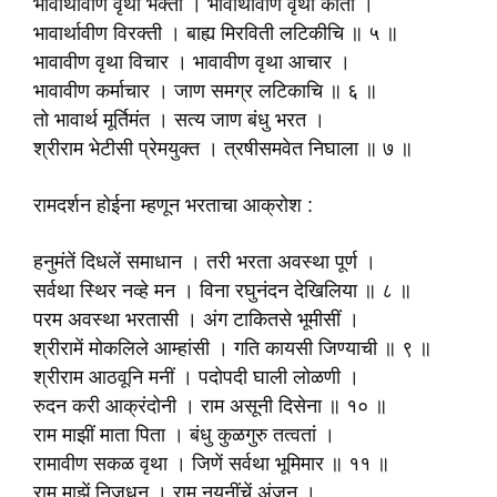
भावार्थावीण वृथा भक्ती । भावार्थावीण वृथा कीर्ती ।
भावार्थावीण विरक्ती । बाह्य मिरविती लटिकीचि ॥ ५ ॥
भावावीण वृथा विचार । भावावीण वृथा आचार ।
भावावीण कर्माचार । जाण समग्र लटिकाचि ॥ ६ ॥
तो भावार्थ मूर्तिमंत । सत्य जाण बंधु भरत ।
श्रीराम भेटीसी प्रेमयुक्त । त्रषीसमवेत निघाला ॥ ७ ॥
रामदर्शन होईना म्हणून भरताचा आक्रोश :
हनुमंतें दिधलें समाधान । तरी भरता अवस्था पूर्ण ।
सर्वथा स्थिर नव्हे मन । विना रघुनंदन देखिलिया ॥ ८ ॥
परम अवस्था भरतासी । अंग टाकितसे भूमीसीं ।
श्रीरामें मोकलिले आम्हांसी । गति कायसी जिण्याची ॥ ९ ॥
श्रीराम आठवूनि मनीं । पदोपदी घाली लोळणी ।
रुदन करी आक्रंदोनी । राम असूनी दिसेना ॥ १० ॥
राम माझीं माता पिता । बंधु कुळगुरु तत्वतां ।
रामावीण सकळ वृथा । जिणें सर्वथा भूमिमार ॥ ११ ॥
राम माझें निजधन । राम नयनींचें अंजन ।