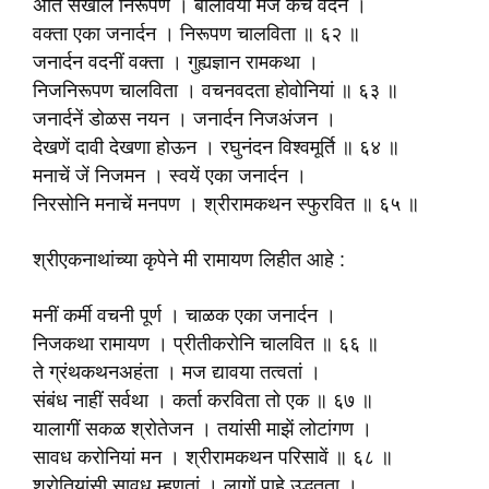
अति सखोल निरूपण । बोलावया मज कैंचें वदन ।
वक्ता एका जनार्दन । निरूपण चालविता ॥ ६२ ॥
जनार्दन वदनीं वक्ता । गुह्यज्ञान रामकथा ।
निजनिरूपण चालविता । वचनवदता होवोनियां ॥ ६३ ॥
जनार्दनें डोळस नयन । जनार्दन निजअंजन ।
देखणें दावी देखणा होऊन । रघुनंदन विश्वमूर्ति ॥ ६४ ॥
मनाचें जें निजमन । स्वयें एका जनार्दन ।
निरसोनि मनाचें मनपण । श्रीरामकथन स्फुरवित ॥ ६५ ॥
श्रीएकनाथांच्या कृपेने मी रामायण लिहीत आहे :
मनीं कर्मी वचनी पूर्ण । चाळक एका जनार्दन ।
निजकथा रामायण । प्रीतीकरोनि चालवित ॥ ६६ ॥
ते ग्रंथकथनअहंता । मज द्यावया तत्वतां ।
संबंध नाहीं सर्वथा । कर्ता करविता तो एक ॥ ६७ ॥
यालागीं सकळ श्रोतेजन । तयांसी माझें लोटांगण ।
सावध करोनियां मन । श्रीरामकथन परिसावें ॥ ६८ ॥
श्रोतियांसी सावध म्हणतां । लागों पाहे उद्धतता ।