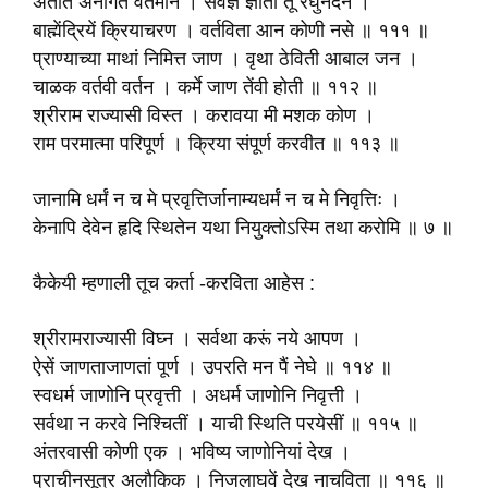
अतीत अनागत वर्तमान । सर्वज्ञ ज्ञाता तूं रघुनंदन ।
बाह्मेंद्रियें क्रियाचरण । वर्तविता आन कोणी नसे ॥ १११ ॥
प्राण्याच्या माथां निमित्त जाण । वृथा ठेविती आबाल जन ।
चाळक वर्तवी वर्तन । कर्मे जाण तेंवी होती ॥ ११२ ॥
श्रीराम राज्यासी विस्त । करावया मी मशक कोण ।
राम परमात्मा परिपूर्ण । क्रिया संपूर्ण करवीत ॥ ११३ ॥
जानामि धर्मं न च मे प्रवृत्तिर्जानाम्यधर्मं न च मे निवृत्तिः ।
केनापि देवेन हृदि स्थितेन यथा नियुक्तोऽस्मि तथा करोमि ॥ ७ ॥
कैकेयी म्हणाली तूच कर्ता -करविता आहेस :
श्रीरामराज्यासी विघ्न । सर्वथा करूं नये आपण ।
ऐसें जाणताजाणतां पूर्ण । उपरति मन पैं नेघे ॥ ११४ ॥
स्वधर्म जाणोनि प्रवृत्ती । अधर्म जाणोनि निवृत्ती ।
सर्वथा न करवे निश्चितीं । याची स्थिति परयेसीं ॥ ११५ ॥
अंतरवासी कोणी एक । भविष्य जाणोनियां देख ।
प्राचीनसूत्र अलौकिक । निजलाघवें देख नाचविता ॥ ११६ ॥