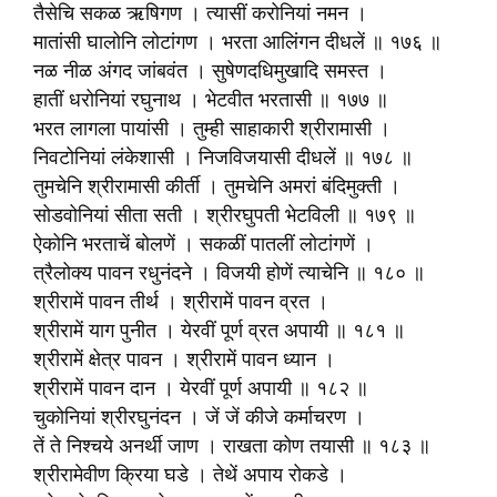
तैसेचि सकळ ऋषिगण । त्यासीं करोनियां नमन ।
मातांसी घालोनि लोटांगण । भरता आलिंगन दीधलें ॥ १७६ ॥
नळ नीळ अंगद जांबवंत । सुषेणदधिमुखादि समस्त ।
हातीं धरोनियां रघुनाथ । भेटवीत भरतासी ॥ १७७ ॥
भरत लागला पायांसी । तुम्ही साहाकारी श्रीरामासी ।
निवटोनियां लंकेशासी । निजविजयासी दीधलें ॥ १७८ ॥
तुमचेनि श्रीरामासी कीर्ती । तुमचेनि अमरां बंदिमुक्ती ।
सोडवोनियां सीता सती । श्रीरघुपती भेटविली ॥ १७९ ॥
ऐकोनि भरताचें बोलणें । सकळीं पातलीं लोटांगणें ।
त्रैलोक्य पावन रधुनंदने । विजयी होणें त्याचेनि ॥ १८० ॥
श्रीरामें पावन तीर्थ । श्रीरामें पावन व्रत ।
श्रीरामें याग पुनीत । येरवीं पूर्ण व्रत अपायी ॥ १८१ ॥
श्रीरामें क्षेत्र पावन । श्रीरामें पावन ध्यान ।
श्रीरामें पावन दान । येरवीं पूर्ण अपायी ॥ १८२ ॥
चुकोनियां श्रीरघुनंदन । जें जें कीजे कर्माचरण ।
तें ते निश्चये अनर्थी जाण । राखता कोण तयासी ॥ १८३ ॥
श्रीरामेवीण क्रिया घडे । तेथें अपाय रोकडे ।