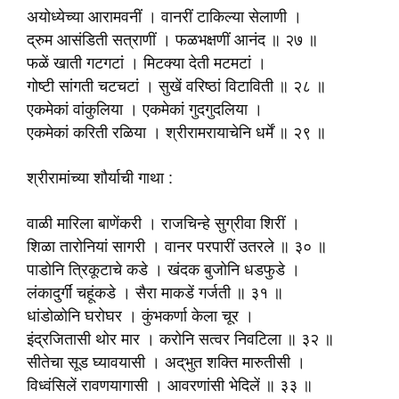
अयोध्येच्या आरामवनीं । वानरीं टाकिल्या सेलाणी ।
द्रुम आसंडिती सत्राणीं । फळभक्षणीं आनंद ॥ २७ ॥
फळें खाती गटगटां । मिटक्या देती मटमटां ।
गोष्टी सांगती चटचटां । सुखें वरिष्ठां विटाविती ॥ २८ ॥
एकमेकां वांकुलिया । एकमेकां गुदगुदलिया ।
एकमेकां करिती रळिया । श्रीरामरायाचेनि धर्में ॥ २९ ॥
श्रीरामांच्या शौर्याची गाथा :
वाळी मारिला बाणेंकरी । राजचिन्हे सुग्रीवा शिरीं ।
शिळा तारोनियां सागरी । वानर परपारीं उतरले ॥ ३० ॥
पाडोनि त्रिकूटाचे कडे । खंदक बुजोनि धडफुडे ।
लंकादुर्गीं चहूंकडे । सैरा माकडें गर्जती ॥ ३१ ॥
धांडोळोनि घरोघर । कुंभकर्णा केला चूर ।
इंद्रजितासी थोर मार । करोनि सत्वर निवटिला ॥ ३२ ॥
सीतेचा सूड घ्यावयासी । अद्‌भुत शक्ति मारुतीसी ।
विध्वंसिलें रावणयागासी । आवरणांसी भेदिलें ॥ ३३ ॥