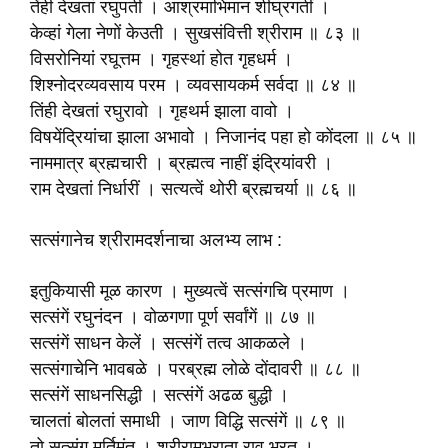
तेंही देखतां रघुपती । आश्रमाभिमान शीघ्रगतीं ।
केव्हां गेला नेणों केउती । सुखसंवित्ती श्रीराम ॥ ८३ ॥
विसरोनियां रघूत्तम । गृहस्थां होत गृहधर्म ।
शिश्नोदरव्यवसाय परम । व्यवसायकर्म सर्वदा ॥ ८४ ॥
तिंही देखतां रघुरावो । गृहथर्म झाला वावो ।
विषयेंद्रियांचा झाला अभावो । निजानंद पहा हो कोंदला ॥ ८५ ॥
नाममात्र ब्रह्मचारी । ब्रह्मत्व नाहीं इंद्रियांवरी ।
राम देखतां निर्धारीं । सत्यत्वें थोरी ब्रह्मचर्या ॥ ८६ ॥
सत्संगानेच श्रीरामदर्शनाचा अलभ्य लाभ :
इतुकियासी मूळ कारण । मुख्यत्वें सत्संगचि प्रमाण ।
सत्संगें रघुनंदन । वोळगणा पूर्ण सर्वांगें ॥ ८७ ॥
सत्संगें साधन केलें । सत्संगें तत्व आकळले ।
सत्संगाचेनि भावबळे । परब्रह्म लोळे दोंदावरी ॥ ८८ ॥
सत्संगें साधनसिद्धी । सत्संगें अढळ बुद्धी ।
चालतां बोलतां समाधी । जाण विद्धि सत्संगें ॥ ८९ ॥
तो सत्संग मूर्तिमंत । श्रीरामभ्राता राव भरत ।