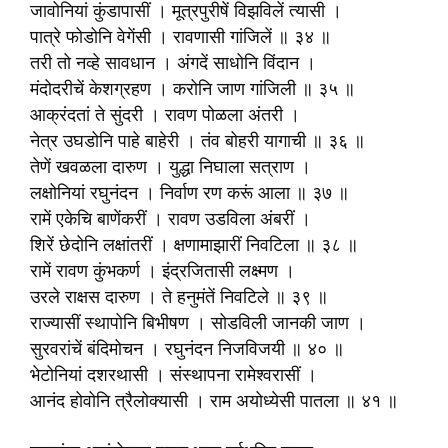
जावोनियां कुंडापासीं । मूत्रपुरीषें विझविलें त्यासी ।
पात्रे फोडोनि वेगेंसी । रावणासी गांजिलें ॥ ३४ ॥
तरी तो नव्हे सावधान । अंगदें साधोनि विंदान ।
मंदोदरीचें केशग्रहण । करोनि जाण गांजिली ॥ ३५ ॥
आक्रंदतां ते सुंदरी । रावण पोळला अंतरी ।
नेत्र उघडोनि पाहे बाहेरी । तंव बोहरी यागाची ॥ ३६ ॥
तेणें खवळला दारुण । युद्धा निघाला सत्राण ।
लक्षोनियां रघुनंदन । निर्वाण रण करूं आला ॥ ३७ ॥
रामें एकेचि बाणेंकरीं । रावण उडविला अंबरीं ।
शिरें छेदोनि लक्षांतरीं । क्षणामाझारीं निवटिला ॥ ३८ ॥
रामें रावण कुंभकर्ण । इंद्रजितासी लक्ष्मण ।
उरले राक्षस दारुण । ते हनुमंतें निवटिले ॥ ३९ ॥
राज्यासीं स्थापोनि बिभीषण । सोडविली जानकी जाण ।
सुरवरांचें बंदिमोचन । रघुनंदन निजविजयी ॥ ४० ॥
भेटोनियां दशरथासी । संस्थापना रामेश्वरासीं ।
आनंद होवोनि त्रैलोक्यासी । राम अयोध्येसी पातला ॥ ४१ ॥