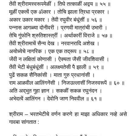
तेंवी श्रीरामस्वरूपमेळीं । तिघे तत्काळीं अद्वय ॥ ५५ ॥
मूळीं एकत्वें एक ॐकार । तोचि झाला त्रिधा प्रकार ।
अकार उकार मकार । तेंवी रघुवीर बंधूंसीं ॥ ५६ ॥
पन्नास आगळ्या दोनीवरी । प्रणवी मात्रांची उभारी ।
तेचि गुंफोनि श्रुतिशास्त्रीं । अर्थाकारीं विराजे ॥ ५७ ॥
तेंवी श्रीरामाचें सैन्य देख । नरवानरादि अशेख ।
अयोध्येचे नागरिक । एक एक तद्‌रूप ॥ ५८ ॥
जेंवी न लक्षितां कोणासी । ऐक्यता जैसी जीवशिवासी ।
तेंवी भेटी बंधुबंधूंसीं । अलक्ष्यतेसी पै झाली ॥ ५९ ॥
पुढें सकळ सैनिकांसी । माता गुरु प्रधानांसी ।
राम आळवील आलिंगनेंसी । निजउल्लासीं निजस्वरूपें ॥ ६० ॥
अति अद्‌भुत गुहा ज्ञान । सकळीं सकळ रघुनंदन ।
अभेदत्वें आलिंगन । देवोनि जाण निववील ॥ ६१ ॥
श्रीराम – भरतभेटीचे वर्णन करणे हा माझा अधिकार नव्हे असे
गावबा सांगतात :