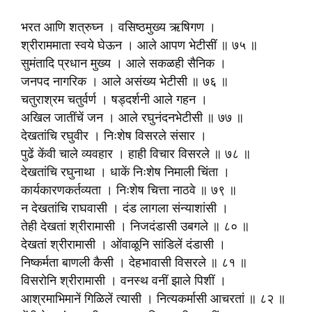
भरत आणि शत्रुघ्न । वसिष्ठमुख्य ऋषिगण ।
श्रीराममाता स्वये घेऊन । आले आपण भेटीसीं ॥ ७५ ॥
सुमंतादि प्रधान मुख्य । आले सकळही सैनिक ।
जनपद नागरिक । आले असंख्य भेटीसी ॥ ७६ ॥
चतुराश्रम चतुर्वर्ण । षड्दर्शनी आले गहन ।
अखिल जातींचें जन । आले रघुनंदनभेटीसी ॥ ७७ ॥
देखतांचि रघुवीर । निःशेष विसरले संसार ।
पुढें केंवी चाले व्यवहार । हाही विचार विसरले ॥ ७८ ॥
देखतांचि रघुनाथा । धाकें निःशेष निमाली चिंता ।
कार्यकारणकर्तव्यता । निःशेष चित्ता नाठवे ॥ ७९ ॥
न देखतांचि राघवासी । दंड लागला संन्याशांसी ।
तेही देखतां श्रीरामासी । निजदंडासी उबगले ॥ ८० ॥
देखतां श्रीरामासी । ओंवाळूनि सांडिलें दंडासी ।
निष्कर्मता बाणली कैसी । देहभावासी विसरले ॥ ८१ ॥
विसरोनि श्रीरामासी । वनस्थ वनीं झाले पिशीं ।
आश्रमाभिमानें गिळिलें त्यासी । नित्यकर्मासी आचरतां ॥ ८२ ॥