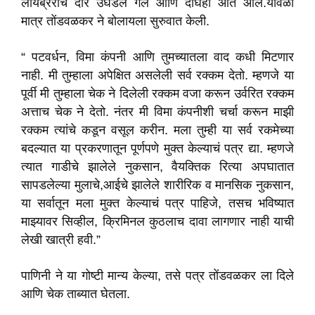
लायब्ररीचं दार उघडलं गेलं आणि दोघेही आत आले.यावेळी
मात्र तोंडवळकर ने बोलायला सुरुवात केली.
“ पटवर्धन, विमा कंपनी आणि तुमच्यातला वाद कधी मिटणार
नाही. मी तुम्हाला अपेक्षित असलेली सर्व रक्कम देतो. म्हणजे या
पूर्वी मी तुम्हाला चेक ने दिलेली रक्कम वजा करून उर्वरित रक्कम
अत्ताच चेक ने देतो. नंतर मी विमा कंपनीशी चर्चा करून माझी
रक्कम त्यांचे कडून वसूल करीन. मला तुम्ही या सर्व रकमेच्या
बदल्यात या प्रकरणातून पूर्णपणे मुक्त केल्याचं पत्र द्या. म्हणजे
त्यात गाडीचे झालेले नुकसान, वैयक्तिक रित्या अपघातात
सापडलेल्या मुलाचे,आईचे झालेले शारीरिक व मानसिक नुकसान,
या सर्वातून मला मुक्त केल्याचं पत्र पाहिजे, तसच भविष्यात
माझ्यावर सिव्हील, क्रिमिनल कुठलाच दावा लागणार नाही याची
लेखी खात्री हवी.”
पाणिनी ने या गोष्टी मान्य केल्या, तसे पत्र तोंडवळकर ला दिले
आणि चेक ताब्यात घेतला.