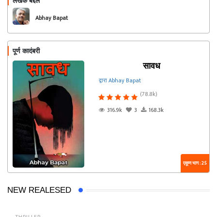
लेखक बद्दल
फॉलो करा
Abhay Bapat
पूर्ण कादंबरी
सावध
द्वारा Abhay Bapat
(78.8k)
316.9k
3
168.3k
एकूण भाग : 25
NEW REALESED