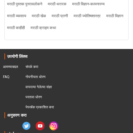
मराठी पुस्तक पुनरावलोकने
मराठी थरारक
मराठी विज्ञान-कल्पनारम्य
मराठी व्यवसाय
मराठी खेळ
मराठी प्राणी
मराठी ज्योतिषशास्त्र
मराठी विज्ञान
मराठी काहीही
मराठी क्राइम कथा
उपयोगी लिंक्स
आमच्याबद्दल
संपर्क करा
FAQ
गोपनीयता धोरण
वापरल्या गेलेल्या संज्ञा
परतावा धोरण 
पेपरबॅक प्रकाशित करा
अनुसरण करा